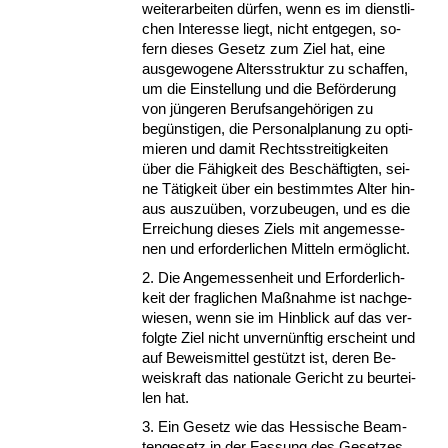
wei­ter­ar­bei­ten dürfen, wenn es im dienst­li­
chen In­ter­es­se liegt, nicht ent­ge­gen, so­
fern die­ses Ge­setz zum Ziel hat, ei­ne
aus­ge­wo­ge­ne Al­ters­struk­tur zu schaf­fen,
um die Ein­stel­lung und die Beförde­rung
von jünge­ren Be­rufs­an­gehöri­gen zu
begüns­ti­gen, die Per­so­nal­pla­nung zu op­ti­
mie­ren und da­mit Rechts­strei­tig­kei­ten
über die Fähig­keit des Beschäftig­ten, sei­
ne Tätig­keit über ein be­stimm­tes Al­ter hin­
aus aus­zuüben, vor­zu­beu­gen, und es die
Er­rei­chung die­ses Ziels mit an­ge­mes­se­
nen und er­for­der­li­chen Mit­teln ermöglicht.
2. Die An­ge­mes­sen­heit und Er­for­der­lich­
keit der frag­li­chen Maßnah­me ist nach­ge­
wie­sen, wenn sie im Hin­blick auf das ver­
folg­te Ziel nicht un­vernünf­tig er­scheint und
auf Be­weis­mit­tel gestützt ist, de­ren Be­
weis­kraft das na­tio­na­le Ge­richt zu be­ur­tei­
len hat.
3. Ein Ge­setz wie das Hes­si­sche Be­am­
ten­ge­setz in der Fas­sung des Ge­set­zes