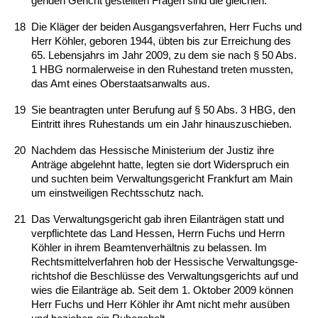
gen­den Ge­richt ge­stell­ten Fra­gen sind die glei­chen.
18
Die Kläger der bei­den Aus­gangs­ver­fah­ren, Herr Fuchs und
Herr Köhler, ge­bo­ren 1944, übten bis zur Er­rei­chung des
65. Le­bens­jahrs im Jahr 2009, zu dem sie nach § 50 Abs.
1 HBG nor­ma­ler­wei­se in den Ru­he­stand tre­ten muss­ten,
das Amt ei­nes Ober­staats­an­walts aus.
19
Sie be­an­trag­ten un­ter Be­ru­fung auf § 50 Abs. 3 HBG, den
Ein­tritt ih­res Ru­he­stands um ein Jahr hin­aus­zu­schie­ben.
20
Nach­dem das Hes­si­sche Mi­nis­te­ri­um der Jus­tiz ih­re
Anträge ab­ge­lehnt hat­te, leg­ten sie dort Wi­der­spruch ein
und such­ten beim Ver­wal­tungs­ge­richt Frank­furt am Main
um einst­wei­li­gen Rechts­schutz nach.
21
Das Ver­wal­tungs­ge­richt gab ih­ren Eil­anträgen statt und
ver­pflich­te­te das Land Hes­sen, Herrn Fuchs und Herrn
Köhler in ih­rem Be­am­ten­verhält­nis zu be­las­sen. Im
Rechts­mit­tel­ver­fah­ren hob der Hes­si­sche Ver­wal­tungs­ge­
richts­hof die Be­schlüsse des Ver­wal­tungs­ge­richts auf und
wies die Eil­anträge ab. Seit dem 1. Ok­to­ber 2009 können
Herr Fuchs und Herr Köhler ihr Amt nicht mehr ausüben