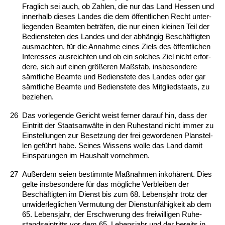
Frag­lich sei auch, ob Zah­len, die nur das Land Hes­sen und
in­ner­halb die­ses Lan­des die dem öffent­li­chen Recht un­ter­
lie­gen­den Be­am­ten beträfen, die nur ei­nen klei­nen Teil der
Be­diens­te­ten des Lan­des und der abhängig Beschäftig­ten
aus­mach­ten, für die An­nah­me ei­nes Ziels des öffent­li­chen
In­ter­es­ses aus­reich­ten und ob ein sol­ches Ziel nicht er­for­
de­re, sich auf ei­nen größeren Maßstab, ins­be­son­de­re
sämt­li­che Be­am­te und Be­diens­te­te des Lan­des oder gar
sämt­li­che Be­am­te und Be­diens­te­te des Mit­glied­staats, zu
be­zie­hen.
26
Das vor­le­gen­de Ge­richt weist fer­ner dar­auf hin, dass der
Ein­tritt der Staats­anwälte in den Ru­he­stand nicht im­mer zu
Ein­stel­lun­gen zur Be­set­zung der frei ge­wor­de­nen Plan­stel­
len geführt ha­be. Sei­nes Wis­sens wol­le das Land da­mit
Ein­spa­run­gen im Haus­halt vor­neh­men.
27
Außer­dem sei­en be­stimm­te Maßnah­men in­kohärent. Dies
gel­te ins­be­son­de­re für das mögli­che Ver­blei­ben der
Beschäftig­ten im Dienst bis zum 68. Le­bens­jahr trotz der
un­wi­der­leg­li­chen Ver­mu­tung der Dienst­unfähig­keit ab dem
65. Le­bens­jahr, der Er­schwe­rung des frei­wil­li­gen Ru­he­
stand­s­ein­tritts vor dem 65. Le­bens­jahr und der be­reits in