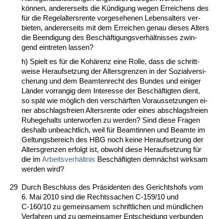
können, an­de­rer­seits die Kündi­gung we­gen Er­rei­chens des
für die Re­gel­al­ters­ren­te vor­ge­se­he­nen Le­bens­al­ters ver­
bie­ten, an­de­rer­seits mit dem Er­rei­chen ge­nau die­ses Al­ters
die Be­en­di­gung des Beschäfti­gungs­verhält­nis­ses zwin­
gend ein­tre­ten las­sen?
h) Spielt es für die Kohärenz ei­ne Rol­le, dass die schritt­
wei­se Her­auf­set­zung der Al­ters­gren­zen in der So­zi­al­ver­si­
che­rung und dem Be­am­ten­recht des Bun­des und ei­ni­ger
Länder vor­ran­gig dem In­ter­es­se der Beschäftig­ten dient,
so spät wie möglich den verschärf­ten Vor­aus­set­zun­gen ei­
ner ab­schlags­frei­en Al­ters­ren­te oder ei­nes ab­schlags­frei­en
Ru­he­ge­halts un­ter­wor­fen zu wer­den? Sind die­se Fra­gen
des­halb un­be­acht­lich, weil für Be­am­tin­nen und Be­am­te im
Gel­tungs­be­reich des HBG noch kei­ne Her­auf­set­zung der
Al­ters­gren­zen er­folgt ist, ob­wohl die­se Her­auf­set­zung für
die im
Ar­beits­verhält­nis
Beschäftig­ten demnächst wirk­sam
wer­den wird?
29
Durch Be­schluss des Präsi­den­ten des Ge­richts­hofs vom
6. Mai 2010 sind die Rechts­sa­chen C‑159/10 und
C‑160/10 zu ge­mein­sa­mem schrift­li­chen und münd­li­chen
Ver­fah­ren und zu ge­mein­sa­mer Ent­schei­dung ver­bun­den