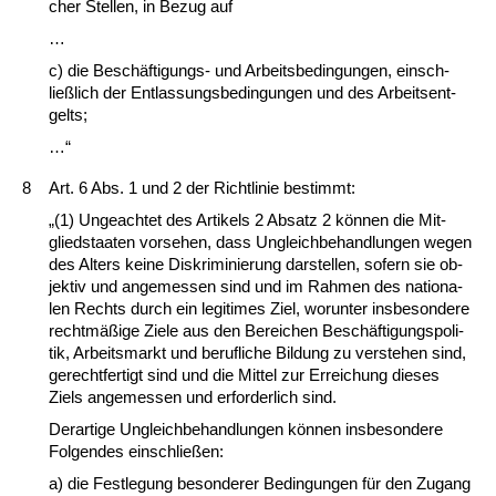
cher Stel­len, in Be­zug auf
…
c) die Beschäfti­gungs- und Ar­beits­be­din­gun­gen, ein­sch­
ließlich der Ent­las­sungs­be­din­gun­gen und des Ar­beits­ent­
gelts;
…“
8
Art. 6 Abs. 1 und 2 der Richt­li­nie be­stimmt:
„(1) Un­ge­ach­tet des Ar­ti­kels 2 Ab­satz 2 können die Mit­
glied­staa­ten vor­se­hen, dass Un­gleich­be­hand­lun­gen we­gen
des Al­ters kei­ne Dis­kri­mi­nie­rung dar­stel­len, so­fern sie ob­
jek­tiv und an­ge­mes­sen sind und im Rah­men des na­tio­na­
len Rechts durch ein le­gi­ti­mes Ziel, wor­un­ter ins­be­son­de­re
rechtmäßige Zie­le aus den Be­rei­chen Beschäfti­gungs­po­li­
tik, Ar­beits­markt und be­ruf­li­che Bil­dung zu ver­ste­hen sind,
ge­recht­fer­tigt sind und die Mit­tel zur Er­rei­chung die­ses
Ziels an­ge­mes­sen und er­for­der­lich sind.
Der­ar­ti­ge Un­gleich­be­hand­lun­gen können ins­be­son­de­re
Fol­gen­des ein­sch­ließen:
a) die Fest­le­gung be­son­de­rer Be­din­gun­gen für den Zu­gang