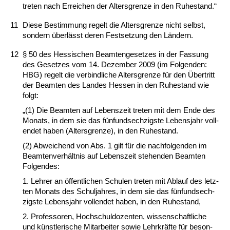
tre­ten nach Er­rei­chen der Al­ters­gren­ze in den Ru­he­stand.“
11
Die­se Be­stim­mung re­gelt die Al­ters­gren­ze nicht selbst,
son­dern überlässt de­ren Fest­set­zung den Ländern.
12
§ 50 des Hes­si­schen Be­am­ten­ge­set­zes in der Fas­sung
des Ge­set­zes vom 14. De­zem­ber 2009 (im Fol­gen­den:
HBG) re­gelt die ver­bind­li­che Al­ters­gren­ze für den Über­tritt
der Be­am­ten des Lan­des Hes­sen in den Ru­he­stand wie
folgt:
„(1) Die Be­am­ten auf Le­bens­zeit tre­ten mit dem En­de des
Mo­nats, in dem sie das fünf­und­sech­zigs­te Le­bens­jahr voll­
endet ha­ben (Al­ters­gren­ze), in den Ru­he­stand.
(2) Ab­wei­chend von Abs. 1 gilt für die nach­fol­gen­den im
Be­am­ten­verhält­nis auf Le­bens­zeit ste­hen­den Be­am­ten
Fol­gen­des:
1. Leh­rer an öffent­li­chen Schu­len tre­ten mit Ab­lauf des letz­
ten Mo­nats des Schul­jah­res, in dem sie das fünf­und­sech­
zigs­te Le­bens­jahr voll­endet ha­ben, in den Ru­he­stand,
2. Pro­fes­so­ren, Hoch­schul­do­zen­ten, wis­sen­schaft­li­che
und künst­le­ri­sche Mit­ar­bei­ter so­wie Lehr­kräfte für be­son­