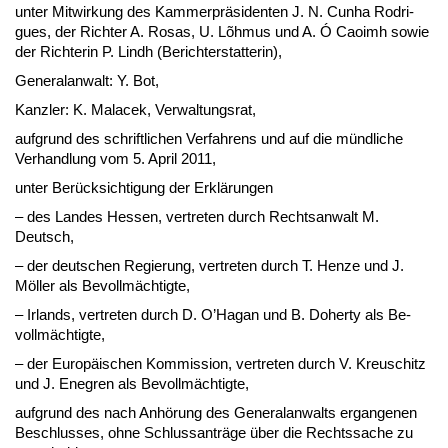
un­ter Mit­wir­kung des Kam­mer­präsi­den­ten J. N. Cun­ha Ro­d­ri­
gues, der Rich­ter A. Ro­sas, U. Lõhmus und A. Ó Cao­imh so­wie
der Rich­te­rin P. Lindh (Be­richt­er­stat­te­rin),
Ge­ne­ral­an­walt: Y. Bot,
Kanz­ler: K. Ma­lacek, Ver­wal­tungs­rat,
auf­grund des schrift­li­chen Ver­fah­rens und auf die münd­li­che
Ver­hand­lung vom 5. April 2011,
un­ter Berück­sich­ti­gung der Erklärun­gen
– des Lan­des Hes­sen, ver­tre­ten durch Rechts­an­walt M.
Deutsch,
– der deut­schen Re­gie­rung, ver­tre­ten durch T. Hen­ze und J.
Möller als Be­vollmäch­tig­te,
– Ir­lands, ver­tre­ten durch D. O’Ha­gan und B. Doh­er­ty als Be­
vollmäch­tig­te,
– der Eu­ropäischen Kom­mis­si­on, ver­tre­ten durch V. Kreu­schitz
und J. En­e­gren als Be­vollmäch­tig­te,
auf­grund des nach Anhörung des Ge­ne­ral­an­walts er­gan­ge­nen
Be­schlus­ses, oh­ne Schluss­anträge über die Rechts­sa­che zu