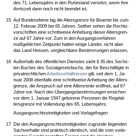
des 71. Le­bens­jahrs in den Ru­he­stand ver­setzt, wenn ih­re
Amts­zeit dann noch nicht be­en­det ist.
15
Auf Bun­des­ebe­ne lag die Al­ters­gren­ze für Be­am­te bis zum
12. Fe­bru­ar 2009 bei 65 Jah­ren. Seit­her se­hen die Rechts­
vor­schrif­ten ei­ne schritt­wei­se An­he­bung die­ser Al­ters­gren­
ze auf 67 Jah­re vor. Zum in den Aus­gangs­ver­fah­ren
maßgeb­li­chen Zeit­punkt hat­ten ei­ni­ge Länder, nicht aber
das Land Hes­sen, ver­gleich­ba­re Be­stim­mun­gen er­las­sen.
16
Außer­halb des öffent­li­chen Diens­tes sieht § 35 des Sechs­
ten Bu­ches des So­zi­al­ge­setz­buchs, der für Beschäftig­te in
pri­vat­recht­li­chen
Ar­beits­verhält­nis­sen
gilt, seit dem 1. Ja­
nu­ar 2008 eben­falls ei­ne schritt­wei­se An­he­bung der Al­ters­
gren­ze, die An­spruch auf ei­ne Al­ters­ren­te eröff­net, auf 67
Jah­re vor. Nach den Über­g­angs­be­stim­mun­gen er­rei­chen
vor dem 1. Ja­nu­ar 1947 ge­bo­re­ne Per­so­nen die Re­gel­al­
ters­gren­ze mit Voll­endung des 65. Le­bens­jahrs.
Aus­gangs­rechts­strei­tig­kei­ten und Vor­la­ge­fra­gen
17
Die den Aus­gangs­rechts­strei­tig­kei­ten zu­grun­de lie­gen­den
Sach­ver­hal­te sind prak­tisch iden­tisch, und die vom vor­le­