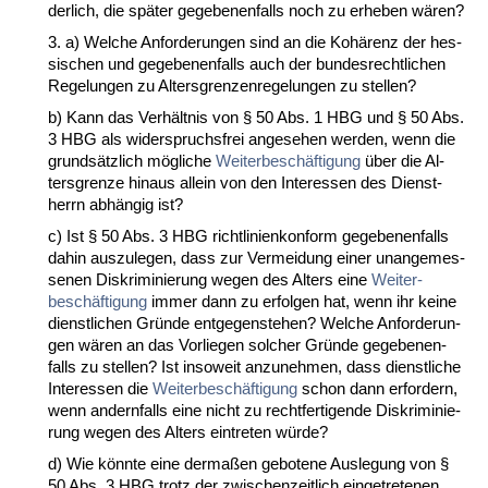
der­lich, die später ge­ge­be­nen­falls noch zu er­he­ben wären?
3. a) Wel­che An­for­de­run­gen sind an die Kohärenz der hes­
si­schen und ge­ge­be­nen­falls auch der bun­des­recht­li­chen
Re­ge­lun­gen zu Al­ters­gren­zen­re­ge­lun­gen zu stel­len?
b) Kann das Verhält­nis von § 50 Abs. 1 HBG und § 50 Abs.
3 HBG als wi­der­spruchs­frei an­ge­se­hen wer­den, wenn die
grundsätz­lich mögli­che
Wei­ter­beschäfti­gung
über die Al­
ters­gren­ze hin­aus al­lein von den In­ter­es­sen des Dienst­
herrn abhängig ist?
c) Ist § 50 Abs. 3 HBG richt­li­ni­en­kon­form ge­ge­be­nen­falls
da­hin aus­zu­le­gen, dass zur Ver­mei­dung ei­ner un­an­ge­mes­
se­nen Dis­kri­mi­nie­rung we­gen des Al­ters ei­ne
Wei­ter­
beschäfti­gung
im­mer dann zu er­fol­gen hat, wenn ihr kei­ne
dienst­li­chen Gründe ent­ge­gen­ste­hen? Wel­che An­for­de­run­
gen wären an das Vor­lie­gen sol­cher Gründe ge­ge­be­nen­
falls zu stel­len? Ist in­so­weit an­zu­neh­men, dass dienst­li­che
In­ter­es­sen die
Wei­ter­beschäfti­gung
schon dann er­for­dern,
wenn an­dern­falls ei­ne nicht zu recht­fer­ti­gen­de Dis­kri­mi­nie­
rung we­gen des Al­ters ein­tre­ten würde?
d) Wie könn­te ei­ne der­maßen ge­bo­te­ne Aus­le­gung von §
50 Abs. 3 HBG trotz der zwi­schen­zeit­lich ein­ge­tre­te­nen