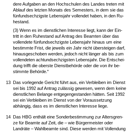
de­re Auf­ga­ben an den Hoch­schu­len des Lan­des tre­ten mit
Ab­lauf des letz­ten Mo­nats des Se­mes­ters, in dem sie das
fünf­und­sech­zigs­te Le­bens­jahr voll­endet ha­ben, in den Ru­
he­stand.
(3) Wenn es im dienst­li­chen In­ter­es­se liegt, kann der Ein­
tritt in den Ru­he­stand auf An­trag des Be­am­ten über das
voll­ende­te fünf­und­sech­zigs­te Le­bens­jahr hin­aus um ei­ne
be­stimm­te Frist, die je­weils ein Jahr nicht über­stei­gen darf,
hin­aus­ge­scho­ben wer­den, je­doch nicht länger als bis zum
voll­ende­ten acht­und­sech­zigs­ten Le­bens­jahr. Die Ent­schei­
dung trifft die obers­te Dienst­behörde oder die von ihr be­
stimm­te Behörde.“
13
Das vor­le­gen­de Ge­richt führt aus, ein Ver­blei­ben im Dienst
sei bis 1992 auf An­trag zulässig ge­we­sen, wenn dem kei­ne
dienst­li­chen Be­lan­ge ent­ge­gen­ge­stan­den hätten. Seit 1992
sei ein Ver­blei­ben im Dienst von der Vor­aus­set­zung
abhängig, dass es im dienst­li­chen In­ter­es­se lie­ge.
14
Das HBG enthält ei­ne Son­der­be­stim­mung zur Al­ters­gren­
ze für Be­am­te auf Zeit, die – wie Bürger­meis­ter oder
Landräte – Wahl­be­am­te sind. Die­se wer­den mit Voll­endung