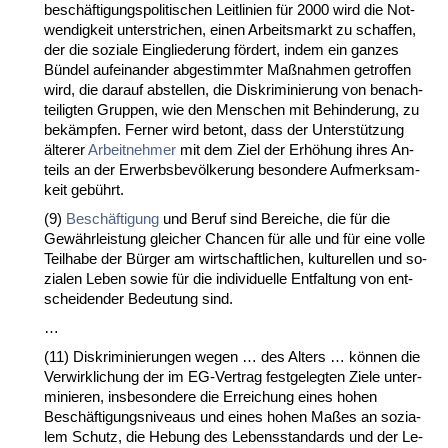
beschäfti­gungs­po­li­ti­schen Leit­li­ni­en für 2000 wird die Not­
wen­dig­keit un­ter­stri­chen, ei­nen Ar­beits­markt zu schaf­fen,
der die so­zia­le Ein­glie­de­rung fördert, in­dem ein gan­zes
Bündel auf­ein­an­der ab­ge­stimm­ter Maßnah­men ge­trof­fen
wird, die dar­auf ab­stel­len, die Dis­kri­mi­nie­rung von be­nach­
tei­lig­ten Grup­pen, wie den Men­schen mit Be­hin­de­rung, zu
bekämp­fen. Fer­ner wird be­tont, dass der Un­terstützung
älte­rer
Ar­beit­neh­mer
mit dem Ziel der Erhöhung ih­res An­
teils an der Er­werbs­bevölke­rung be­son­de­re Auf­merk­sam­
keit gebührt.
(9)
Beschäfti­gung
und Be­ruf sind Be­rei­che, die für die
Gewähr­leis­tung glei­cher Chan­cen für al­le und für ei­ne vol­le
Teil­ha­be der Bürger am wirt­schaft­li­chen, kul­tu­rel­len und so­
zia­len Le­ben so­wie für die in­di­vi­du­el­le Ent­fal­tung von ent­
schei­den­der Be­deu­tung sind.
…
(11) Dis­kri­mi­nie­run­gen we­gen … des Al­ters … können die
Ver­wirk­li­chung der im EG-Ver­trag fest­ge­leg­ten Zie­le un­ter­
mi­nie­ren, ins­be­son­de­re die Er­rei­chung ei­nes ho­hen
Beschäfti­gungs­ni­veaus und ei­nes ho­hen Maßes an so­zia­
lem Schutz, die He­bung des Le­bens­stan­dards und der Le­