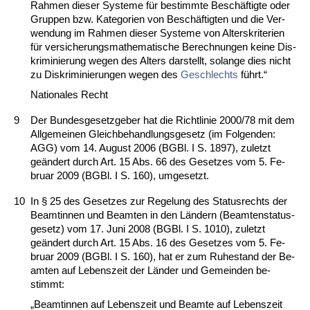
Rah­men die­ser Sys­te­me für be­stimm­te Beschäftig­te oder
Grup­pen bzw. Ka­te­go­ri­en von Beschäftig­ten und die Ver­
wen­dung im Rah­men die­ser Sys­te­me von Al­ters­kri­te­ri­en
für ver­si­che­rungs­ma­the­ma­ti­sche Be­rech­nun­gen kei­ne Dis­
kri­mi­nie­rung we­gen des Al­ters dar­stellt, so­lan­ge dies nicht
zu Dis­kri­mi­nie­run­gen we­gen des
Ge­schlechts
führt.“
Na­tio­na­les Recht
9
Der Bun­des­ge­setz­ge­ber hat die Richt­li­nie 2000/78 mit dem
All­ge­mei­nen Gleich­be­hand­lungs­ge­setz (im Fol­gen­den:
AGG) vom 14. Au­gust 2006 (BGBl. I S. 1897), zu­letzt
geändert durch Art. 15 Abs. 66 des Ge­set­zes vom 5. Fe­
bru­ar 2009 (BGBl. I S. 160), um­ge­setzt.
10
In § 25 des Ge­set­zes zur Re­ge­lung des Sta­tus­rechts der
Be­am­tin­nen und Be­am­ten in den Ländern (Be­am­ten­sta­tus­
ge­setz) vom 17. Ju­ni 2008 (BGBl. I S. 1010), zu­letzt
geändert durch Art. 15 Abs. 16 des Ge­set­zes vom 5. Fe­
bru­ar 2009 (BGBl. I S. 160), hat er zum Ru­he­stand der Be­
am­ten auf Le­bens­zeit der Länder und Ge­mein­den be­
stimmt:
„Be­am­tin­nen auf Le­bens­zeit und Be­am­te auf Le­bens­zeit