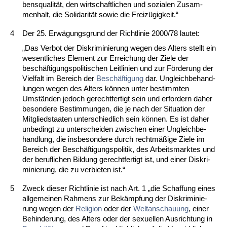
bens­qua­lität, den wirt­schaft­li­chen und so­zia­len Zu­sam­
men­halt, die So­li­da­rität so­wie die Freizügig­keit.“
4
Der 25. Erwägungs­grund der Richt­li­nie 2000/78 lau­tet:
„Das Ver­bot der Dis­kri­mi­nie­rung we­gen des Al­ters stellt ein
we­sent­li­ches Ele­ment zur Er­rei­chung der Zie­le der
beschäfti­gungs­po­li­ti­schen Leit­li­ni­en und zur Förde­rung der
Viel­falt im Be­reich der
Beschäfti­gung
dar. Un­gleich­be­hand­
lun­gen we­gen des Al­ters können un­ter be­stimm­ten
Umständen je­doch ge­recht­fer­tigt sein und er­for­dern da­her
be­son­de­re Be­stim­mun­gen, die je nach der Si­tua­ti­on der
Mit­glied­staa­ten un­ter­schied­lich sein können. Es ist da­her
un­be­dingt zu un­ter­schei­den zwi­schen ei­ner Un­gleich­be­
hand­lung, die ins­be­son­de­re durch rechtmäßige Zie­le im
Be­reich der Beschäfti­gungs­po­li­tik, des Ar­beits­mark­tes und
der be­ruf­li­chen Bil­dung ge­recht­fer­tigt ist, und ei­ner Dis­kri­
mi­nie­rung, die zu ver­bie­ten ist.“
5
Zweck die­ser Richt­li­nie ist nach Art. 1 „die Schaf­fung ei­nes
all­ge­mei­nen Rah­mens zur Bekämp­fung der Dis­kri­mi­nie­
rung we­gen der
Re­li­gi­on
oder der
Welt­an­schau­ung
, ei­ner
Be­hin­de­rung, des Al­ters oder der se­xu­el­len Aus­rich­tung in