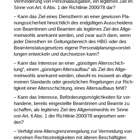
Ver­min­de­rung von Per­so­nal­aus­ga­ben, ein le­gi­ti­mes Ziel im
Sin­ne von Art. 6 Abs. 1 der Richt­li­nie 2000/78 dar?
– Kann das Ziel ei­nes Dienst­herrn an ei­ner ge­wis­sen Pla­
nungs­si­cher­heit hin­sicht­lich des endgülti­gen Aus­schei­dens
von Be­am­tin­nen und Be­am­ten als le­gi­ti­mes Ziel des All­ge­
mein­wohls an­er­kannt wer­den, und zwar auch dann, wenn
je­der Dienst­herr im Gel­tungs­be­reich des HBG oder des
Be­am­ten­sta­tus­ge­set­zes ei­ge­ne Per­so­nal­pla­nungs­vor­stel­
lun­gen ent­wi­ckeln und durch­set­zen kann?
– Kann das In­ter­es­se an ei­ner „güns­ti­gen Al­ters­schich­
tung“, ei­nem „güns­ti­gen Al­ters­auf­bau“ als Ziel des All­ge­
mein­wohls an­er­kannt wer­den, ob­wohl es in­so­weit an all­ge­
mei­nen Stan­dards oder ge­setz­li­chen Re­ge­lun­gen zur Rich­
tig­keit ei­ner Al­ters­schich­tung, ei­nes Al­ters­auf­baus fehlt?
– Kann das In­ter­es­se, Beförde­rungsmöglich­kei­ten für vor­
han­de­ne, be­reits ein­ge­stell­te Be­am­tin­nen und Be­am­te zu
schaf­fen, als le­gi­ti­mes Ziel des All­ge­mein­wohls im Sin­ne
von Art. 6 Abs. 1 der Richt­li­nie 2000/78 an­ge­se­hen wer­
den?
– Ver­folgt ei­ne Al­ters­gren­zen­re­ge­lung zur Ver­mei­dung von
ein­zel­nen Rechts­strei­tig­kei­ten mit älte­ren Beschäftig­ten