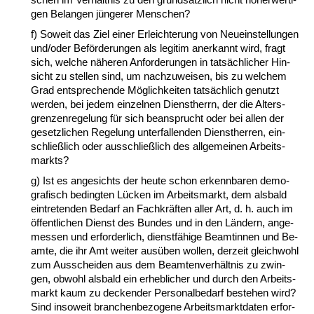
gen Be­lan­gen jünge­rer Men­schen?
f) So­weit das Ziel ei­ner Er­leich­te­rung von Neu­ein­stel­lun­gen
und/oder Beförde­run­gen als le­gi­tim an­er­kannt wird, fragt
sich, wel­che nähe­ren An­for­de­run­gen in tatsäch­li­cher Hin­
sicht zu stel­len sind, um nach­zu­wei­sen, bis zu wel­chem
Grad ent­spre­chen­de Möglich­kei­ten tatsächlich ge­nutzt
wer­den, bei je­dem ein­zel­nen Dienst­herrn, der die Al­ters­
gren­zen­re­ge­lung für sich be­an­sprucht oder bei al­len der
ge­setz­li­chen Re­ge­lung un­ter­fal­len­den Dienst­her­ren, ein­
sch­ließlich oder aus­sch­ließlich des all­ge­mei­nen Ar­beits­
markts?
g) Ist es an­ge­sichts der heu­te schon er­kenn­ba­ren de­mo­
gra­fisch be­ding­ten Lücken im Ar­beits­markt, dem als­bald
ein­tre­ten­den Be­darf an Fach­kräften al­ler Art, d. h. auch im
öffent­li­chen Dienst des Bun­des und in den Ländern, an­ge­
mes­sen und er­for­der­lich, dienstfähi­ge Be­am­tin­nen und Be­
am­te, die ihr Amt wei­ter ausüben wol­len, der­zeit gleich­wohl
zum Aus­schei­den aus dem Be­am­ten­verhält­nis zu zwin­
gen, ob­wohl als­bald ein er­heb­li­cher und durch den Ar­beits­
markt kaum zu de­cken­der Per­so­nal­be­darf be­ste­hen wird?
Sind in­so­weit bran­chen­be­zo­ge­ne Ar­beits­markt­da­ten er­for­