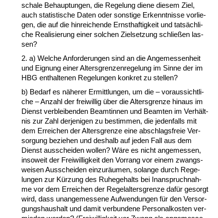
scha­le Be­haup­tun­gen, die Re­ge­lung die­ne die­sem Ziel,
auch sta­tis­ti­sche Da­ten oder sons­ti­ge Er­kennt­nis­se vor­lie­
gen, die auf die hin­rei­chen­de Ernst­haf­tig­keit und tatsächli­
che Rea­li­sie­rung ei­ner sol­chen Ziel­set­zung schließen las­
sen?
2. a) Wel­che An­for­de­run­gen sind an die An­ge­mes­sen­heit
und Eig­nung ei­ner Al­ters­gren­zen­re­ge­lung im Sin­ne der im
HBG ent­hal­te­nen Re­ge­lun­gen kon­kret zu stel­len?
b) Be­darf es nähe­rer Er­mitt­lun­gen, um die – vor­aus­sicht­li­
che – An­zahl der frei­wil­lig über die Al­ters­gren­ze hin­aus im
Dienst ver­blei­ben­den Be­am­tin­nen und Be­am­ten im Verhält­
nis zur Zahl der­je­ni­gen zu be­stim­men, die je­den­falls mit
dem Er­rei­chen der Al­ters­gren­ze ei­ne ab­schlags­freie Ver­
sor­gung be­zie­hen und des­halb auf je­den Fall aus dem
Dienst aus­schei­den wol­len? Wäre es nicht an­ge­mes­sen,
in­so­weit der Frei­wil­lig­keit den Vor­rang vor ei­nem zwangs­
wei­sen Aus­schei­den ein­zuräum­en, so­lan­ge durch Re­ge­
lun­gen zur Kürzung des Ru­he­ge­halts bei In­an­spruch­nah­
me vor dem Er­rei­chen der Re­gel­al­ters­gren­ze dafür ge­sorgt
wird, dass un­an­ge­mes­se­ne Auf­wen­dun­gen für den Ver­sor­
gungs­haus­halt und da­mit ver­bun­de­ne Per­so­nal­kos­ten ver­