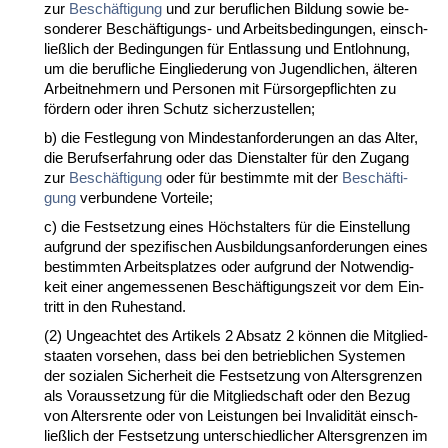
zur
Beschäfti­gung
und zur be­ruf­li­chen Bil­dung so­wie be­
son­de­rer Beschäfti­gungs- und Ar­beits­be­din­gun­gen, ein­sch­
ließlich der Be­din­gun­gen für Ent­las­sung und Ent­loh­nung,
um die be­ruf­li­che Ein­glie­de­rung von Ju­gend­li­chen, älte­ren
Ar­beit­neh­mern und Per­so­nen mit Fürsor­ge­pflich­ten zu
fördern oder ih­ren Schutz si­cher­zu­stel­len;
b) die Fest­le­gung von Min­dest­an­for­de­run­gen an das Al­ter,
die Be­rufs­er­fah­rung oder das Dienst­al­ter für den Zu­gang
zur
Beschäfti­gung
oder für be­stimm­te mit der
Beschäfti­
gung
ver­bun­de­ne Vor­tei­le;
c) die Fest­set­zung ei­nes Höchst­al­ters für die Ein­stel­lung
auf­grund der spe­zi­fi­schen Aus­bil­dungs­an­for­de­run­gen ei­nes
be­stimm­ten Ar­beits­plat­zes oder auf­grund der Not­wen­dig­
keit ei­ner an­ge­mes­se­nen Beschäfti­gungs­zeit vor dem Ein­
tritt in den Ru­he­stand.
(2) Un­ge­ach­tet des Ar­ti­kels 2 Ab­satz 2 können die Mit­glied­
staa­ten vor­se­hen, dass bei den be­trieb­li­chen Sys­te­men
der so­zia­len Si­cher­heit die Fest­set­zung von Al­ters­gren­zen
als Vor­aus­set­zung für die Mit­glied­schaft oder den Be­zug
von Al­ters­ren­te oder von Leis­tun­gen bei In­va­li­dität ein­sch­
ließlich der Fest­set­zung un­ter­schied­li­cher Al­ters­gren­zen im