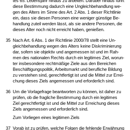
tes 65. Le­bens­jahr hin­aus zu ar­bei­ten. Darüber hin­aus führt
die­se Be­stim­mung da­durch ei­ne Un­gleich­be­hand­lung we­
gen des Al­ters im Sin­ne des Art. 2 Abs. 1 die­ser Richt­li­nie
ein, dass sie die­sen Per­so­nen ei­ne we­ni­ger güns­ti­ge Be­
hand­lung zu­teil wer­den lässt, als sie an­de­re Per­so­nen, die
die­ses Al­ter noch nicht er­reicht ha­ben, ge­nießen.
35
Nach Art. 6 Abs. 1 der Richt­li­nie 2000/78 stellt ei­ne Un­
gleich­be­hand­lung we­gen des Al­ters kei­ne Dis­kri­mi­nie­rung
dar, so­fern sie ob­jek­tiv und an­ge­mes­sen ist und im Rah­
men des na­tio­na­len Rechts durch ein le­gi­ti­mes Ziel, wor­un­
ter ins­be­son­de­re rechtmäßige Zie­le aus den Be­rei­chen
Beschäfti­gungs­po­li­tik, Ar­beits­markt und be­ruf­li­che Bil­dung
zu ver­ste­hen sind, ge­recht­fer­tigt ist und die Mit­tel zur Er­rei­
chung die­ses Ziels an­ge­mes­sen und er­for­der­lich sind.
36
Um die Vor­la­ge­fra­ge be­ant­wor­ten zu können, ist da­her zu
prüfen, ob die frag­li­che Be­stim­mung durch ein le­gi­ti­mes
Ziel ge­recht­fer­tigt ist und die Mit­tel zur Er­rei­chung die­ses
Ziels an­ge­mes­sen und er­for­der­lich sind.
Zum Vor­lie­gen ei­nes le­gi­ti­men Ziels
37
Vor­ab ist zu prüfen, wel­che Fol­gen die feh­len­de Erwähnung