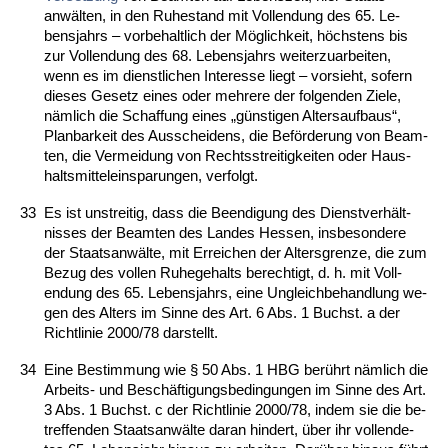
anwälten, in den Ru­he­stand mit Voll­endung des 65. Le­
bens­jahrs – vor­be­halt­lich der Möglich­keit, höchs­tens bis
zur Voll­endung des 68. Le­bens­jahrs wei­ter­zu­ar­bei­ten,
wenn es im dienst­li­chen In­ter­es­se liegt – vor­sieht, so­fern
die­ses Ge­setz ei­nes oder meh­re­re der fol­gen­den Zie­le,
nämlich die Schaf­fung ei­nes „güns­ti­gen Al­ters­auf­baus“,
Plan­bar­keit des Aus­schei­dens, die Beförde­rung von Be­am­
ten, die Ver­mei­dung von Rechts­strei­tig­kei­ten oder Haus­
halts­mit­tel­ein­spa­run­gen, ver­folgt.
33
Es ist un­strei­tig, dass die Be­en­di­gung des Dienst­verhält­
nis­ses der Be­am­ten des Lan­des Hes­sen, ins­be­son­de­re
der Staats­anwälte, mit Er­rei­chen der Al­ters­gren­ze, die zum
Be­zug des vol­len Ru­he­ge­halts be­rech­tigt, d. h. mit Voll­
endung des 65. Le­bens­jahrs, ei­ne Un­gleich­be­hand­lung we­
gen des Al­ters im Sin­ne des Art. 6 Abs. 1 Buchst. a der
Richt­li­nie 2000/78 dar­stellt.
34
Ei­ne Be­stim­mung wie § 50 Abs. 1 HBG berührt nämlich die
Ar­beits- und Beschäfti­gungs­be­din­gun­gen im Sin­ne des Art.
3 Abs. 1 Buchst. c der Richt­li­nie 2000/78, in­dem sie die be­
tref­fen­den Staats­anwälte dar­an hin­dert, über ihr voll­ende­