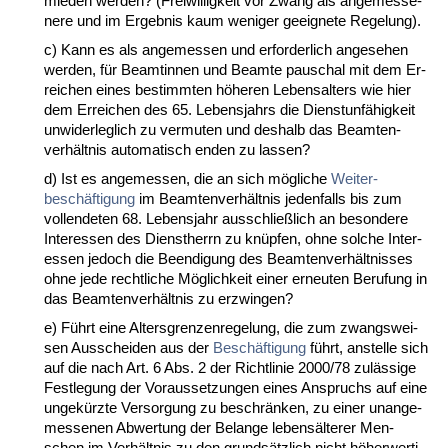
mie­den wer­den? (Frei­wil­lig­keit vor Zwang als an­ge­mes­se­
ne­re und im Er­geb­nis kaum we­ni­ger ge­eig­ne­te Re­ge­lung).
c) Kann es als an­ge­mes­sen und er­for­der­lich an­ge­se­hen
wer­den, für Be­am­tin­nen und Be­am­te pau­schal mit dem Er­
rei­chen ei­nes be­stimm­ten höhe­ren Le­bens­al­ters wie hier
dem Er­rei­chen des 65. Le­bens­jahrs die Dienst­unfähig­keit
un­wi­der­leg­lich zu ver­mu­ten und des­halb das Be­am­ten­
verhält­nis au­to­ma­tisch en­den zu las­sen?
d) Ist es an­ge­mes­sen, die an sich mögli­che
Wei­ter­
beschäfti­gung
im Be­am­ten­verhält­nis je­den­falls bis zum
voll­ende­ten 68. Le­bens­jahr aus­sch­ließlich an be­son­de­re
In­ter­es­sen des Dienst­herrn zu knüpfen, oh­ne sol­che In­ter­
es­sen je­doch die Be­en­di­gung des Be­am­ten­verhält­nis­ses
oh­ne je­de recht­li­che Möglich­keit ei­ner er­neu­ten Be­ru­fung in
das Be­am­ten­verhält­nis zu er­zwin­gen?
e) Führt ei­ne Al­ters­gren­zen­re­ge­lung, die zum zwangs­wei­
sen Aus­schei­den aus der
Beschäfti­gung
führt, an­stel­le sich
auf die nach Art. 6 Abs. 2 der Richt­li­nie 2000/78 zulässi­ge
Fest­le­gung der Vor­aus­set­zun­gen ei­nes An­spruchs auf ei­ne
un­gekürz­te Ver­sor­gung zu be­schränken, zu ei­ner un­an­ge­
mes­se­nen Ab­wer­tung der Be­lan­ge le­bensälte­rer Men­
schen im Verhält­nis zu den grundsätz­lich nicht höher­wer­ti­