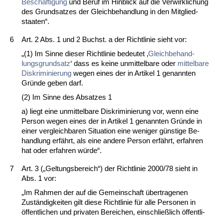
Beschäfti­gung
und Be­ruf im Hin­blick auf die Ver­wirk­li­chung
des Grund­sat­zes der Gleich­be­hand­lung in den Mit­glied­
staa­ten“.
6
Art. 2 Abs. 1 und 2 Buchst. a der Richt­li­nie sieht vor:
„(1) Im Sin­ne die­ser Richt­li­nie be­deu­tet ‚
Gleich­be­hand­
lungs­grund­satz
‘ dass es kei­ne un­mit­tel­ba­re oder
mit­tel­ba­re
Dis­kri­mi­nie­rung
we­gen ei­nes der in Ar­ti­kel 1 ge­nann­ten
Gründe ge­ben darf.
(2) Im Sin­ne des Ab­sat­zes 1
a) liegt ei­ne un­mit­tel­ba­re Dis­kri­mi­nie­rung vor, wenn ei­ne
Per­son we­gen ei­nes der in Ar­ti­kel 1 ge­nann­ten Gründe in
ei­ner ver­gleich­ba­ren Si­tua­ti­on ei­ne we­ni­ger güns­ti­ge Be­
hand­lung erfährt, als ei­ne an­de­re Per­son erfährt, er­fah­ren
hat oder er­fah­ren würde“.
7
Art. 3 („Gel­tungs­be­reich“) der Richt­li­nie 2000/78 sieht in
Abs. 1 vor:
„Im Rah­men der auf die Ge­mein­schaft über­tra­ge­nen
Zuständig­kei­ten gilt die­se Richt­li­nie für al­le Per­so­nen in
öffent­li­chen und pri­va­ten Be­rei­chen, ein­sch­ließlich öffent­li­