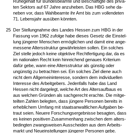
Ru­he­ge­halt für Bun­des­be­am­te und Beschäftig­te des pri­va­
ten Sek­tors auf 67 Jah­re an­zu­he­ben. Das HBG se­he da­
ne­ben vor, dass Wahl­be­am­te ihr Amt bis zum voll­ende­ten
71. Le­bens­jahr ausüben könn­ten.
25
Der Stel­lung­nah­me des Lan­des Hes­sen zum HBG in der
Fas­sung von 1962 zu­fol­ge ha­be die­ses Ge­setz die Ein­stel­
lung jünge­rer Men­schen ermögli­chen und da­mit ei­ne an­ge­
mes­se­ne Al­ters­struk­tur gewähr­leis­ten sol­len. Ein sol­ches
Ziel stel­le je­doch kei­ne ob­jek­ti­ve Recht­fer­ti­gung dar, da es
im na­tio­na­len Recht kein hin­rei­chend ge­nau­es Kri­te­ri­um
dafür ge­be, wann ei­ne Al­ters­struk­tur als güns­tig oder
ungüns­tig zu be­trach­ten sei. Ein sol­ches Ziel die­ne auch
nicht dem All­ge­mein­in­ter­es­se, son­dern dem in­di­vi­du­el­len
In­ter­es­se des Ar­beit­ge­bers. Je­den­falls ha­be das Land
Hes­sen nicht dar­ge­legt, wel­che Art des Al­ters­auf­baus es
aus wel­chen Gründen als sach­ge­recht er­ach­te. Die mit­ge­
teil­ten Zah­len be­leg­ten, dass jünge­re Per­so­nen be­reits in
er­heb­li­chem Um­fang mit staats­an­walt­li­chen Auf­ga­ben be­
traut sei­en. Neue­re For­schungs­er­geb­nis­se be­sag­ten, dass
es kei­nen po­si­ti­ven Zu­sam­men­hang zwi­schen dem al­ters­
be­ding­ten zwangs­wei­sen Aus­schei­den aus dem Ar­beits­
markt und Neu­ein­stel­lun­gen jünge­rer Per­so­nen ge­be.