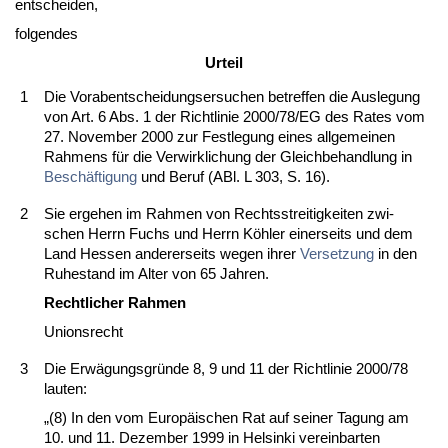
ent­schei­den,
fol­gen­des
Ur­teil
1
Die Vor­ab­ent­schei­dungs­er­su­chen be­tref­fen die Aus­le­gung
von Art. 6 Abs. 1 der Richt­li­nie 2000/78/EG des Ra­tes vom
27. No­vem­ber 2000 zur Fest­le­gung ei­nes all­ge­mei­nen
Rah­mens für die Ver­wirk­li­chung der Gleich­be­hand­lung in
Beschäfti­gung
und Be­ruf (ABl. L 303, S. 16).
2
Sie er­ge­hen im Rah­men von Rechts­strei­tig­kei­ten zwi­
schen Herrn Fuchs und Herrn Köhler ei­ner­seits und dem
Land Hes­sen an­de­rer­seits we­gen ih­rer
Ver­set­zung
in den
Ru­he­stand im Al­ter von 65 Jah­ren.
Recht­li­cher Rah­men
Uni­ons­recht
3
Die Erwägungs­gründe 8, 9 und 11 der Richt­li­nie 2000/78
lau­ten:
„(8) In den vom Eu­ropäischen Rat auf sei­ner Ta­gung am
10. und 11. De­zem­ber 1999 in Hel­sin­ki ver­ein­bar­ten