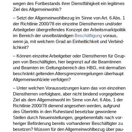
we­gen des Fort­be­stands ih­rer Dienstfähig­keit ein le­gi­ti­mes
Ziel des All­ge­mein­wohls?
– Setzt der All­ge­mein­wohl­be­zug im Sin­ne von Art. 6 Abs. 1
der Richt­li­nie 2000/78 ein ein­zel­ne Dienst­her­ren und/oder
Ar­beit­ge­ber überg­rei­fen­des Kon­zept der Ar­beits­markt­po­li­tik
im Be­reich der un­selbständi­gen
Beschäfti­gung
vor­aus,
wenn ja, mit wel­chem Grad an Ein­heit­lich­keit und Ver­bind­
lich­keit?
– Können ein­zel­ne Ar­beit­ge­ber oder Dienst­her­ren für Grup­
pen von Beschäftig­ten, hier be­grenzt auf die Be­am­tin­nen
und Be­am­ten im Gel­tungs­be­reich des HBG, mit der­maßen
be­schränkt gel­ten­den Al­ters­gren­zen­re­ge­lun­gen über­haupt
All­ge­mein­wohl­zie­le ver­fol­gen?
– Un­ter wel­chen Vor­aus­set­zun­gen kann das von ein­zel­nen
Dienst­her­ren ver­folg­ba­re, aber nicht bin­dend vor­ge­ge­be­ne
Ziel als dem All­ge­mein­wohl im Sin­ne von Art. 6 Abs. 1 der
Richt­li­nie 2000/78 die­nend an­ge­se­hen wer­den, auf­grund
des Über­tritts in den Ru­he­stand be­setz­bar ge­wor­de­ne
Stel­len durch Neu­ein­stel­lun­gen, ge­ge­be­nen­falls nach vor­
he­ri­ger Beförde­rung be­reits vor­han­de­ner Beschäftig­ter zu
be­set­zen? Müssen für den All­ge­mein­wohl­be­zug über pau­