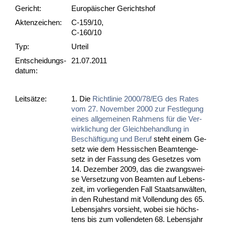
Gericht:
Europäischer Gerichtshof
Akten­zeichen:
C-159/10,
C-160/10
Typ:
Urteil
Ent­scheid­ungs­
21.07.2011
datum:
Leit­sätze:
1. Die
Richt­li­nie 2000/78/EG des Ra­tes
vom 27. No­vem­ber 2000 zur Fest­le­gung
ei­nes all­ge­mei­nen Rah­mens für die Ver­
wirk­li­chung der Gleich­be­hand­lung in
Beschäfti­gung und Be­ruf
steht ei­nem Ge­
setz wie dem Hes­si­schen Be­am­ten­ge­
setz in der Fas­sung des Ge­set­zes vom
14. De­zem­ber 2009, das die zwangs­wei­
se Ver­set­zung von Be­am­ten auf Le­bens­
zeit, im vor­lie­gen­den Fall Staats­anwälten,
in den Ru­he­stand mit Voll­endung des 65.
Le­bens­jahrs vor­sieht, wo­bei sie höchs­
tens bis zum voll­ende­ten 68. Le­bens­jahr