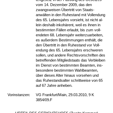
vom 14. De­zem­ber 2009, das den
zwangs­wei­sen Über­tritt von Staats­
anwälten in den Ru­he­stand mit Voll­endung
des 65. Le­bens­jahrs vor­sieht, ist nicht al­
lein des­halb in­kohärent, weil es ih­nen in
be­stimm­ten Fällen er­laubt, bis zum voll­
ende­ten 68. Le­bens­jahr wei­ter­zu­ar­bei­ten,
es außer­dem Be­stim­mun­gen enthält, die
den Über­tritt in den Ru­he­stand vor Voll­
endung des 65. Le­bens­jahrs er­schwe­ren
sol­len, und an­de­re Rechts­vor­schrif­ten des
be­tref­fen­den Mit­glied­staats das Ver­blei­ben
im Dienst von be­stimm­ten Be­am­ten, ins­
be­son­de­re be­stimm­ten Wahl­be­am­ten,
über die­ses Al­ter hin­aus vor­se­hen und
das Ru­he­stands­al­ter schritt­wei­se von 65
auf 67 Jah­re an­he­ben.
Vor­ins­tan­zen:
VG Frankfurt/Main, 29.03.2010, 9 K
3854/09.F