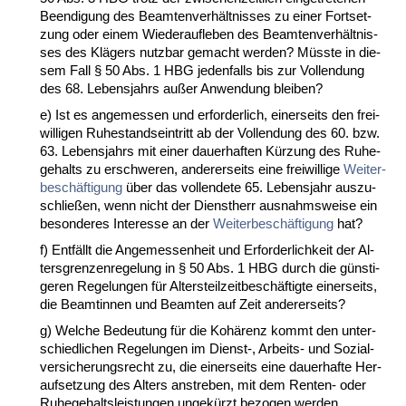
Be­en­di­gung des Be­am­ten­verhält­nis­ses zu ei­ner Fort­set­
zung oder ei­nem Wie­der­auf­le­ben des Be­am­ten­verhält­nis­
ses des Klägers nutz­bar ge­macht wer­den? Müss­te in die­
sem Fall § 50 Abs. 1 HBG je­den­falls bis zur Voll­endung
des 68. Le­bens­jahrs außer An­wen­dung blei­ben?
e) Ist es an­ge­mes­sen und er­for­der­lich, ei­ner­seits den frei­
wil­li­gen Ru­he­stand­s­ein­tritt ab der Voll­endung des 60. bzw.
63. Le­bens­jahrs mit ei­ner dau­er­haf­ten Kürzung des Ru­he­
ge­halts zu er­schwe­ren, an­de­rer­seits ei­ne frei­wil­li­ge
Wei­ter­
beschäfti­gung
über das voll­ende­te 65. Le­bens­jahr aus­zu­
sch­ließen, wenn nicht der Dienst­herr aus­nahms­wei­se ein
be­son­de­res In­ter­es­se an der
Wei­ter­beschäfti­gung
hat?
f) Entfällt die An­ge­mes­sen­heit und Er­for­der­lich­keit der Al­
ters­gren­zen­re­ge­lung in § 50 Abs. 1 HBG durch die güns­ti­
ge­ren Re­ge­lun­gen für Al­ters­teil­zeit­beschäftig­te ei­ner­seits,
die Be­am­tin­nen und Be­am­ten auf Zeit an­de­rer­seits?
g) Wel­che Be­deu­tung für die Kohärenz kommt den un­ter­
schied­li­chen Re­ge­lun­gen im Dienst-, Ar­beits- und So­zi­al­
ver­si­che­rungs­recht zu, die ei­ner­seits ei­ne dau­er­haf­te Her­
auf­set­zung des Al­ters an­stre­ben, mit dem Ren­ten- oder
Ru­he­ge­halts­leis­tun­gen un­gekürzt be­zo­gen wer­den