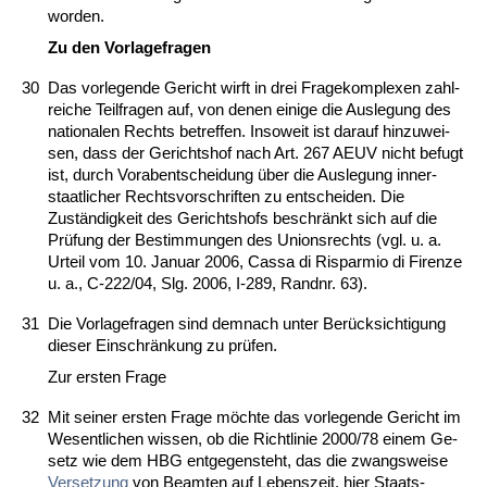
wor­den.
Zu den Vor­la­ge­fra­gen
30
Das vor­le­gen­de Ge­richt wirft in drei Fra­ge­kom­ple­xen zahl­
rei­che Teil­fra­gen auf, von de­nen ei­ni­ge die Aus­le­gung des
na­tio­na­len Rechts be­tref­fen. In­so­weit ist dar­auf hin­zu­wei­
sen, dass der Ge­richts­hof nach Art. 267 AEUV nicht be­fugt
ist, durch Vor­ab­ent­schei­dung über die Aus­le­gung in­ner­
staat­li­cher Rechts­vor­schrif­ten zu ent­schei­den. Die
Zuständig­keit des Ge­richts­hofs be­schränkt sich auf die
Prüfung der Be­stim­mun­gen des Uni­ons­rechts (vgl. u. a.
Ur­teil vom 10. Ja­nu­ar 2006, Cas­sa di Ris­par­mio di Firen­ze
u. a., C‑222/04, Slg. 2006, I‑289, Rand­nr. 63).
31
Die Vor­la­ge­fra­gen sind dem­nach un­ter Berück­sich­ti­gung
die­ser Ein­schränkung zu prüfen.
Zur ers­ten Fra­ge
32
Mit sei­ner ers­ten Fra­ge möch­te das vor­le­gen­de Ge­richt im
We­sent­li­chen wis­sen, ob die Richt­li­nie 2000/78 ei­nem Ge­
setz wie dem HBG ent­ge­gen­steht, das die zwangs­wei­se
Ver­set­zung
von Be­am­ten auf Le­bens­zeit, hier Staats­