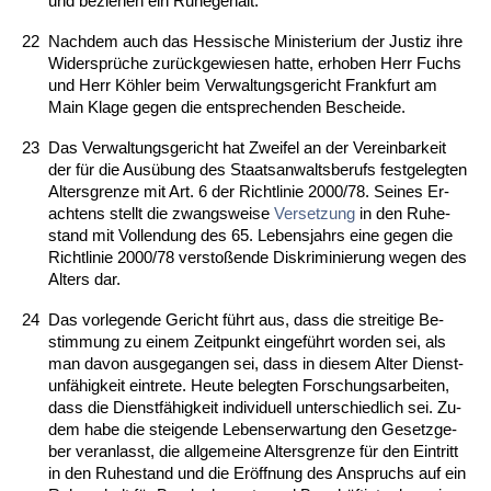
und be­zie­hen ein Ru­he­ge­halt.
22
Nach­dem auch das Hes­si­sche Mi­nis­te­ri­um der Jus­tiz ih­re
Wi­dersprüche zurück­ge­wie­sen hat­te, er­ho­ben Herr Fuchs
und Herr Köhler beim Ver­wal­tungs­ge­richt Frank­furt am
Main Kla­ge ge­gen die ent­spre­chen­den Be­schei­de.
23
Das Ver­wal­tungs­ge­richt hat Zwei­fel an der Ver­ein­bar­keit
der für die Ausübung des Staats­an­walts­be­rufs fest­ge­leg­ten
Al­ters­gren­ze mit Art. 6 der Richt­li­nie 2000/78. Sei­nes Er­
ach­tens stellt die zwangs­wei­se
Ver­set­zung
in den Ru­he­
stand mit Voll­endung des 65. Le­bens­jahrs ei­ne ge­gen die
Richt­li­nie 2000/78 ver­s­toßen­de Dis­kri­mi­nie­rung we­gen des
Al­ters dar.
24
Das vor­le­gen­de Ge­richt führt aus, dass die strei­ti­ge Be­
stim­mung zu ei­nem Zeit­punkt ein­geführt wor­den sei, als
man da­von aus­ge­gan­gen sei, dass in die­sem Al­ter Dienst­
unfähig­keit ein­tre­te. Heu­te be­leg­ten For­schungs­ar­bei­ten,
dass die Dienstfähig­keit in­di­vi­du­ell un­ter­schied­lich sei. Zu­
dem ha­be die stei­gen­de Le­bens­er­war­tung den Ge­setz­ge­
ber ver­an­lasst, die all­ge­mei­ne Al­ters­gren­ze für den Ein­tritt
in den Ru­he­stand und die Eröff­nung des An­spruchs auf ein