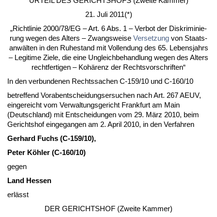
UR­TEIL DES GERICH­TSHOFS (Zwei­te Kam­mer)
21. Ju­li 2011(*)
„Richt­li­nie 2000/78/EG – Art. 6 Abs. 1 – Ver­bot der Dis­kri­mi­nie­
rung we­gen des Al­ters – Zwangs­wei­se
Ver­set­zung
von Staats­
anwälten in den Ru­he­stand mit Voll­endung des 65. Le­bens­jahrs
– Le­gi­ti­me Zie­le, die ei­ne Un­gleich­be­hand­lung we­gen des Al­ters
recht­fer­ti­gen – Kohärenz der Rechts­vor­schrif­ten“
In den ver­bun­de­nen Rechts­sa­chen C‑159/10 und C‑160/10
be­tref­fend Vor­ab­ent­schei­dungs­er­su­chen nach Art. 267 AEUV,
ein­ge­reicht vom Ver­wal­tungs­ge­richt Frank­furt am Main
(Deutsch­land) mit Ent­schei­dun­gen vom 29. März 2010, beim
Ge­richts­hof ein­ge­gan­gen am 2. April 2010, in den Ver­fah­ren
Ger­hard Fuchs (C‑159/10),
Pe­ter Köhler (C‑160/10)
ge­gen
Land Hes­sen
erlässt
DER GERICH­TSHOF (Zwei­te Kam­mer)