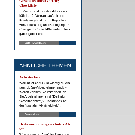
Ge­schäfts­füh­rer­ver­trag -
Check­lis­te
1. Zu­vor be­ste­hen­des Ar­beits­ver­
hält­nis - 2. Ver­trags­lauf­zeit und
Kün­di­gungs­fris­ten - 3. Kop­pe­lung
von Ab­be­ru­fung und Kün­di­gung - 4.
Chan­ge of Con­trol-Klau­sel - 5. Auf­
ga­ben­ge­biet und ...
Zum Download
ÄHNLICHE THEMEN
Ar­beit­neh­mer
War­um ist es für Sie wich­tig zu wis­
sen, ob Sie Ar­beit­neh­mer sind? -
Wor­an kön­nen Sie er­ken­nen, ob
Sie Ar­beit­neh­mer sind (De­fi­ni­ti­on
"Ar­beit­neh­mer")? - Kommt es bei
der "so­zia­len Ab­hän­gig­keit" ...
Weiterlesen
Dis­kri­mi­nie­rungs­ver­bo­te - Al­
ter
Was be­deu­tet „Al­ter" im Sin­ne des