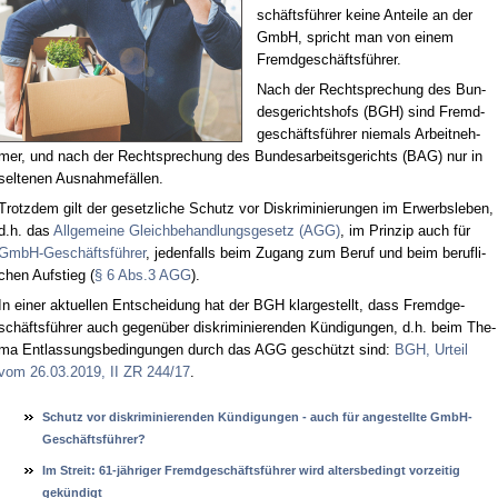
schäfts­füh­rer kei­ne An­tei­le an der
GmbH, spricht man von ei­nem
Fremd­ge­schäfts­füh­rer.
Nach der Recht­spre­chung des Bun­
des­ge­richts­hofs (BGH) sind Fremd­
ge­schäfts­füh­rer nie­mals Ar­beit­neh­
mer, und nach der Recht­spre­chung des Bun­des­ar­beits­ge­richts (BAG) nur in
sel­te­nen Aus­nah­me­fäl­len.
Trotz­dem gilt der ge­setz­li­che Schutz vor Dis­kri­mi­nie­run­gen im Er­werbs­le­ben,
d.h. das
All­ge­mei­ne Gleich­be­hand­lungs­ge­setz (AGG)
, im Prin­zip auch für
GmbH-Ge­schäfts­füh­rer
, je­den­falls beim Zu­gang zum Be­ruf und beim be­ruf­li­
chen Auf­stieg (
§ 6 Abs.3 AGG
).
In ei­ner ak­tu­el­len Ent­schei­dung hat der BGH klar­ge­stellt, dass Fremd­ge­
schäfts­füh­rer auch ge­gen­über dis­kri­mi­nie­ren­den Kün­di­gun­gen, d.h. beim The­
ma Ent­las­sungs­be­din­gun­gen durch das AGG ge­schützt sind:
BGH, Ur­teil
vom 26.03.2019, II ZR 244/17
.
Schutz vor dis­kri­mi­nie­ren­den Kündi­gun­gen - auch für an­ge­stell­te GmbH-
Geschäftsführer?
Im Streit: 61-jähri­ger Fremd­geschäftsführer wird al­ters­be­dingt vor­zei­tig
gekündigt