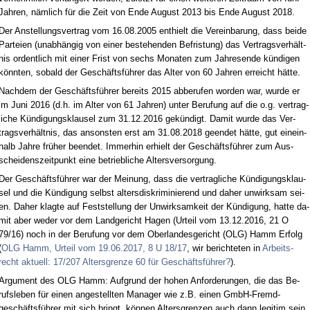
Jah­ren, nämlich für die Zeit von En­de Au­gust 2013 bis En­de Au­gust 2018.
Der An­stel­lungs­ver­trag vom 16.08.2005 ent­hielt die Ver­ein­ba­rung, dass bei­de
Par­tei­en (un­abhängig von ei­ner be­ste­hen­den Be­fris­tung) das Ver­trags­verhält­
nis or­dent­lich mit ei­ner Frist von sechs Mo­na­ten zum Jah­res­en­de kündi­gen
könn­ten, so­bald der Geschäftsführer das Al­ter von 60 Jah­ren er­reicht hätte.
Nach­dem der Geschäftsführer be­reits 2015 ab­be­ru­fen wor­den war, wur­de er
im Ju­ni 2016 (d.h. im Al­ter von 61 Jah­ren) un­ter Be­ru­fung auf die o.g. ver­trag­
li­che Kündi­gungs­klau­sel zum 31.12.2016 gekündigt. Da­mit wur­de das Ver­
trags­verhält­nis, das an­sons­ten erst am 31.08.2018 ge­en­det hätte, gut ein­ein­
halb Jah­re früher be­en­det. Im­mer­hin er­hielt der Geschäftsführer zum Aus­
schei­dens­zeit­punkt ei­ne be­trieb­li­che Al­ters­ver­sor­gung.
Der Geschäftsführer war der Mei­nung, dass die ver­trag­li­che Kündi­gungs­klau­
sel und die Kündi­gung selbst al­ters­dis­kri­mi­nie­rend und da­her un­wirk­sam sei­
en. Da­her klag­te auf Fest­stel­lung der Un­wirk­sam­keit der Kündi­gung, hat­te da­
mit aber we­der vor dem Land­ge­richt Ha­gen (Ur­teil vom 13.12.2016, 21 O
79/16) noch in der Be­ru­fung vor dem Ober­lan­des­ge­richt (OLG) Hamm Er­folg
(
OLG Hamm, Ur­teil vom 19.06.2017, 8 U 18/17
, wir be­rich­te­ten in
Ar­beits­
recht ak­tu­ell: 17/207 Al­ters­gren­ze 60 für Geschäftsführer?
).
Ar­gu­ment des OLG Hamm: Auf­grund der ho­hen An­for­de­run­gen, die das Be­
rufs­le­ben für ei­nen an­ge­stell­ten Ma­na­ger wie z.B. ei­nen GmbH-Fremd­
geschäftsführer mit sich bringt, können Al­ters­gren­zen auch dann le­gi­tim sein,