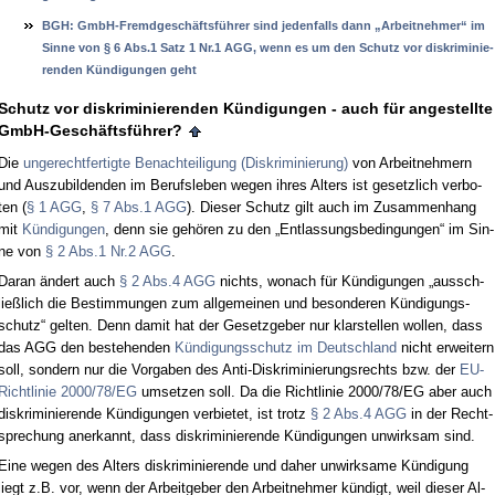
BGH: GmbH-Fremd­geschäftsführer sind je­den­falls dann „Ar­beit­neh­mer“ im
Sin­ne von § 6 Abs.1 Satz 1 Nr.1 AGG, wenn es um den Schutz vor dis­kri­mi­nie­
ren­den Kündi­gun­gen geht
Schutz vor dis­kri­mi­nie­ren­den Kündi­gun­gen - auch für an­ge­stell­te
GmbH-Geschäftsführer?
Die
un­ge­recht­fer­tig­te Be­nach­tei­li­gung (Dis­kri­mi­nie­rung)
von Ar­beit­neh­mern
und Aus­zu­bil­den­den im Be­rufs­le­ben we­gen ih­res Al­ters ist ge­setz­lich ver­bo­
ten (
§ 1 AGG
,
§ 7 Abs.1 AGG
). Die­ser Schutz gilt auch im Zu­sam­men­hang
mit
Kündi­gun­gen
, denn sie gehören zu den „Ent­las­sungs­be­din­gun­gen“ im Sin­
ne von
§ 2 Abs.1 Nr.2 AGG
.
Dar­an ändert auch
§ 2 Abs.4 AGG
nichts, wo­nach für Kündi­gun­gen „aus­sch­
ließlich die Be­stim­mun­gen zum all­ge­mei­nen und be­son­de­ren Kündi­gungs­
schutz“ gel­ten. Denn da­mit hat der Ge­setz­ge­ber nur klar­stel­len wol­len, dass
das AGG den be­ste­hen­den
Kündi­gungs­schutz im Deutsch­land
nicht er­wei­tern
soll, son­dern nur die Vor­ga­ben des An­ti-Dis­kri­mi­nie­rungs­rechts bzw. der
EU-
Richt­li­nie 2000/78/EG
um­set­zen soll. Da die Richt­li­nie 2000/78/EG aber auch
dis­kri­mi­nie­ren­de Kündi­gun­gen ver­bie­tet, ist trotz
§ 2 Abs.4 AGG
in der Recht­
spre­chung an­er­kannt, dass dis­kri­mi­nie­ren­de Kündi­gun­gen un­wirk­sam sind.
Ei­ne we­gen des Al­ters dis­kri­mi­nie­ren­de und da­her un­wirk­sa­me Kündi­gung
liegt z.B. vor, wenn der Ar­beit­ge­ber den Ar­beit­neh­mer kündigt, weil die­ser Al­