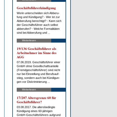
Ge­schäfts­füh­rer­kün­di­gung
Wor­in un­ter­schei­den sich Ab­be­ru­
fung und Kün­di­gung? - Wer ist zur
Ab­be­ru­fung be­rech­tigt? - Kann sich
der Ge­schäfts­füh­rer auch selbst
ab­be­ru­fen? - Wel­che For­ma­li­tä­ten
sind bei Ab­be­ru­fung und ...
Weiterlesen
19/136 Ge­schäfts­füh­rer als
Ar­beit­neh­mer im Sin­ne des
AGG
07.06.2019. Ge­schäfts­füh­rer ei­ner
GmbH oh­ne Ge­sell­schafts­an­tei­le
(Fremd­ge­schäfts­füh­rer) sind nicht
nur bei Ein­stel­lung und Be­rufs­auf­
stieg, son­dern auch bei Kün­di­gun­
gen vor Dis­kri­mi­nie­rung ...
Weiterlesen
17/207 Al­ters­gren­ze 60 für
Ge­schäfts­füh­rer?
03.08.2017. Die al­ters­be­ding­te
Kün­di­gung ei­nes 60-jäh­ri­gen
GmbH-Ge­schäfts­füh­rers auf­grund