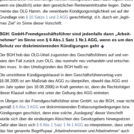
wenn sie (deut­lich) un­ter dem ge­setz­li­chen Ren­ten­ein­tritts­al­ter lie­gen. Da­her
mein­te das OLG Hamm, die ver­ein­bar­te Kündi­gungsmöglich­keit sei auf der
Grund­la­ge von
§ 10 Sätze 1 und 2 AGG
ge­recht­fer­tigt, d.h. durch ein „le­gi­ti­
mes Ziel“ im Sin­ne die­ser Vor­schrift.
BGH: GmbH-Fremd­geschäftsführer sind je­den­falls dann „Ar­beit­
neh­mer“ im Sin­ne von § 6 Abs.1 Satz 1 Nr.1 AGG, wenn es um den
Schutz vor dis­kri­mi­nie­ren­den Kündi­gun­gen geht
Der BGH hob das OLG-Ur­teil zu­guns­ten des Geschäftsführers auf und ver­
wies den Fall zurück zum OLG, das nun­mehr neu ver­han­deln und ent­schei­
den muss. In den Ur­teils­gründen des BGH heißt es:
Die um­strit­te­ne Kündi­gungs­klau­sel in dem Geschäftsführer­ver­trag vom
16.08.2005 ist am Maßstab des AGG zu über­prüfen, ob­wohl das AGG erst
ein Jahr später (am 18.08.2006) in Kraft ge­tre­ten ist, denn die Rechts­fol­gen
die­ser Klau­sel soll­ten erst un­ter der Gel­tung des AGG ein­tre­ten.
Im Übri­gen ist der Fremd­geschäftsführer ei­ner GmbH, so der BGH, zwar nicht
gemäß
§ 6 Abs.3 AGG
vor dis­kri­mi­nie­ren­den Ent­las­sungs­be­din­gun­gen bzw.
Kündi­gun­gen geschützt, denn ei­ne sol­che „Aus­le­gung“ die­ser Vor­schrift
würde sich über die ein­deu­ti­gen Ab­sich­ten des Ge­setz­ge­bers hin­weg­set­zen.
Dafür aber lässt sich
§ 6 Abs.1 Satz 1 Nr.1 AGG
so in­ter­pre­tie­ren, dass un­ter
das hier ge­nann­te Be­griffs­paar „Ar­beit­neh­me­rin­nen und Ar­beit­neh­mer“ auch