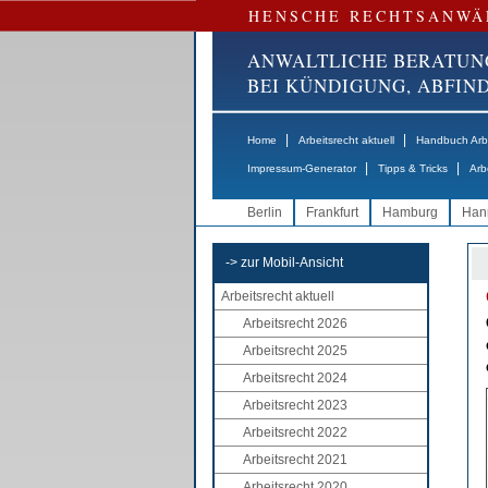
HENSCHE RECHTSANWÄ
ANWALTLICHE BERATUN
BEI KÜNDIGUNG, ABFI
|
|
Home
Arbeitsrecht aktuell
Handbuch Arbe
|
|
Impressum-Generator
Tipps & Tricks
Arb
Berlin
Frankfurt
Hamburg
Han
-> zur Mobil-Ansicht
Arbeitsrecht aktuell
Arbeitsrecht 2026
Arbeitsrecht 2025
Arbeitsrecht 2024
Arbeitsrecht 2023
Arbeitsrecht 2022
Arbeitsrecht 2021
Arbeitsrecht 2020