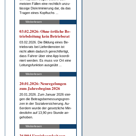
meis­ten Fäl­len ei­ne recht­lich un­zu­
läs­si­ge Dis­kri­mi­nie­rung dar, da das
Tra­gen ei­nes Kopf­tuchs ...
Weiterlesen
03.02.2026: Oh­ne ört­li­che Be­
triebs­lei­tung kein Be­triebs­rat
03.02.2026. Die Bil­dung ei­nes Be­
triebs­rats bei Lie­fer­diens­ten ist
nicht al­lein da­durch ge­recht­fer­tigt,
dass Fah­rer über ei­ne App ko­or­di­
niert wer­den. Es muss vor Ort ei­ne
Lei­tungs­funk­ti­on aus­ge­übt ...
Weiterlesen
20.01.2026: Neu­re­ge­lun­gen
zum Jah­res­be­ginn 2026
20.01.2026. Zum Ja­nu­ar 2026 stei­
gen die Bei­trags­be­mes­sungs­gren­
zen in der So­zi­al­ver­si­che­rung. Au­
ßer­dem wur­de der ge­setz­li­che Min­
dest­lohn auf 13,90 pro St­un­de an­
ge­ho­ben.
Weiterlesen
26/004 Un­wirk­sam­keit von