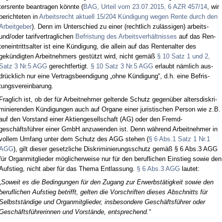
ters­ren­te be­an­tra­gen könn­te (
BAG, Ur­teil vom 23.07.2015, 6 AZR 457/14
, wir
be­rich­te­ten in
Ar­beits­recht ak­tu­ell 15/204 Kündi­gung we­gen Ren­te durch den
Ar­beit­ge­ber
). Denn im Un­ter­schied zu ei­ner (recht­lich zulässi­gen) ar­beits-
und/oder ta­rif­ver­trag­li­chen
Be­fris­tung des Ar­beits­verhält­nis­ses
auf das Ren­
ten­ein­tritts­al­ter ist ei­ne Kündi­gung, die al­lein auf das Ren­ten­al­ter des
gekündig­ten Ar­beit­neh­mers gestützt wird, nicht gemäß
§ 10 Satz 1 und 2,
Satz 3 Nr.5 AGG
ge­recht­fer­tigt.
§ 10 Satz 3 Nr.5 AGG
er­laubt nämlich aus­
drück­lich nur ei­ne Ver­trags­be­en­di­gung „oh­ne Kündi­gung“, d.h. ei­ne Be­fris­
tungs­ver­ein­ba­rung.
Frag­lich ist, ob der für Ar­beit­neh­mer gel­ten­de Schutz ge­genüber al­ters­dis­kri­
mi­nie­ren­den Kündi­gun­gen auch auf Or­ga­ne ei­ner ju­ris­ti­schen Per­son wie z.B.
auf den Vor­stand ei­ner Ak­ti­en­ge­sell­schaft (AG) oder den Fremd­
geschäftsführer ei­ner GmbH an­zu­wen­den ist. Denn während Ar­beit­neh­mer in
vol­lem Um­fang un­ter dem Schutz des AGG ste­hen (
§ 6 Abs.1 Satz 1 Nr.1
AGG
), gilt die­ser ge­setz­li­che Dis­kri­mi­nie­rungs­schutz gemäß § 6 Abs.3 AGG
für Or­gan­mit­glie­der mögli­cher­wei­se nur für den be­ruf­li­chen Ein­stieg so­wie den
Auf­stieg, nicht aber für das The­ma Ent­las­sung.
§ 6 Abs.3 AGG
lau­tet:
„So­weit es die Be­din­gun­gen für den Zu­gang zur Er­werbstätig­keit so­wie den
be­ruf­li­chen Auf­stieg be­trifft, gel­ten die Vor­schrif­ten die­ses Ab­schnitts für
Selbstständi­ge und Or­gan­mit­glie­der, ins­be­son­de­re Geschäftsführer oder
Geschäftsführe­rin­nen und Vorstände, ent­spre­chend.“