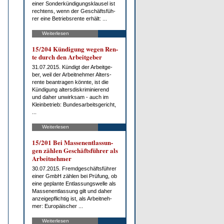
ei­ner Son­der­kün­di­gungs­klau­sel ist
rech­tens, wenn der Ge­schäfts­füh­
rer ei­ne Be­triebs­ren­te er­hält: ...
Weiterlesen
15/204 Kün­di­gung we­gen Ren­
te durch den Ar­beit­ge­ber
31.07.2015. Kün­digt der Ar­beit­ge­
ber, weil der Ar­beit­neh­mer Al­ters­
ren­te be­an­tra­gen könn­te, ist die
Kün­di­gung al­ters­dis­kri­mi­nie­rend
und da­her un­wirk­sam - auch im
Klein­be­trieb: Bun­des­ar­beits­ge­richt,
...
Weiterlesen
15/201 Bei Mas­sen­ent­las­sun­
gen zäh­len Ge­schäfts­füh­rer als
Ar­beit­neh­mer
30.07.2015. Fremd­ge­schäfts­füh­rer
ei­ner GmbH zäh­len bei Prü­fung, ob
ei­ne ge­plan­te Ent­las­sungs­wel­le als
Mas­sen­ent­las­sung gilt und da­her
an­zei­ge­pflich­tig ist, als Ar­beit­neh­
mer: Eu­ro­päi­scher ...
Weiterlesen