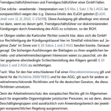
Fremd­geschäftsführe­rin­nen und Fremd­geschäftsführer ei­ner GmbH fal­len.
Ei­ne sol­che - er­wei­tern­de - In­ter­pre­ta­ti­on von
§ 6 Abs.1 Satz 1 Nr.1 AGG
ist
eu­ro­pa­recht­lich we­gen des o.g. Da­no­sa-Ur­teils des EuGH ge­bo­ten (
EuGH,
Ur­teil vom 11.11.2010, C-232/09
). Die­se Aus­le­gung gilt al­ler­dings erst ein­mal
nur dann, wenn es dar­um geht, Fremd­geschäftsführer vor dis­kri­mi­nie­ren­den
Kündi­gun­gen durch An­wen­dung des AGG zu schützen, so der BGH.
Im Übri­gen stel­len die Karls­ru­her Rich­ter zu­recht klar, dass sich die GmbH
zur Recht­fer­ti­gung der Kündi­gungs­klau­sel hier im Streit­fall mit­nich­ten auf „le­
gi­ti­me Zie­le“ im Sin­ne von
§ 10 Sätze 1 und 2 AGG
be­ru­fen konn­te. Ge­nau­er
ge­sagt: Die bis­he­ri­gen Ausführun­gen der Be­klag­ten zu ih­ren an­geb­li­chen be­
triebs- und un­ter­neh­mens­be­zo­ge­nen In­ter­es­sen wa­ren zu pau­schal, um die
hier ge­ge­be­ne al­ters­be­ding­te Schlech­ter­stel­lung des Klägers gemäß
§ 10
Sätze 1 und 2 AGG
zu recht­fer­ti­gen.
Fa­zit: Was für den hier ent­schie­de­nen Fall ei­ner
Al­ters­dis­kri­mi­nie­rung
gilt und
da­mit für die
Richt­li­nie 2000/78/EG
und für das AGG, gilt auch für an­de­re ar­
beit­neh­merschützen­de Richt­li­ni­en und für die deut­schen Ge­set­ze, die die­se
Richt­li­ni­en um­set­zen.
Denn der Ar­beit­neh­mer­schutz des eu­ropäischen Rechts gilt im All­ge­mei­nen
auch für an­ge­stell­te Or­gan­mit­glie­der ju­ris­ti­scher Per­so­nen, es sei denn, die­se
Beschäftig­ten­grup­pen sind aus­drück­lich vom An­wen­dungs­be­reich der je­wei­li­
gen eu­ro­pa­recht­li­chen Re­ge­lung aus­ge­nom­men.