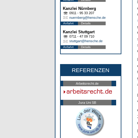
Kanzlei Nürnberg
0911 - 95 33 207
nuernberg@hensche.de
Anfahrt
Details
Kanzlei Stuttgart
0711 - 47 09 710
stuttgart@hensche.de
Anfahrt
Details
REFERENZEN
Arbeitsrecht.de
Jura Uni SB