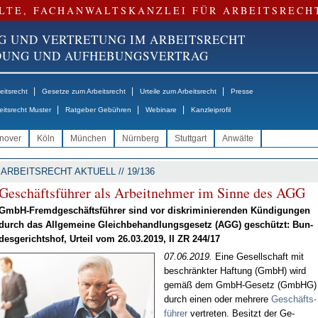
LTE, FACHANWALTSKANZLEI FÜR ARBEITSRECH
G UND VERTRETUNG IM ARBEITSRECHT
NDUNG UND AUFHEBUNGSVERTRAG
|
|
|
itsrecht
Gesetze zum Arbeitsrecht
Urteile zum Arbeitsrecht
Presse
|
|
|
eitsrecht Muster
Ratgeber Gebühren
Webinare
Kanzleiprofil
nover
Köln
München
Nürnberg
Stuttgart
Anwälte
ARBEITSRECHT AKTUELL // 19/136
Ge­schäfts­füh­rer als Ar­beit­neh­mer im Sin­ne des AGG
GmbH-Fremd­ge­schäfts­füh­rer sind vor dis­kri­mi­nie­ren­den Kün­di­gun­gen
durch das All­ge­mei­ne Gleich­be­hand­lungs­ge­setz (AGG) ge­schützt: Bun­
des­ge­richts­hof, Ur­teil vom 26.03.2019, II ZR 244/17
07.06.2019.
Ei­ne Ge­sell­schaft mit
be­schränk­ter Haf­tung (GmbH) wird
ge­mäß dem GmbH-Ge­setz (Gmb­HG)
durch ei­nen oder meh­re­re
Ge­schäfts­
füh­rer
ver­tre­ten. Be­sitzt der Ge­