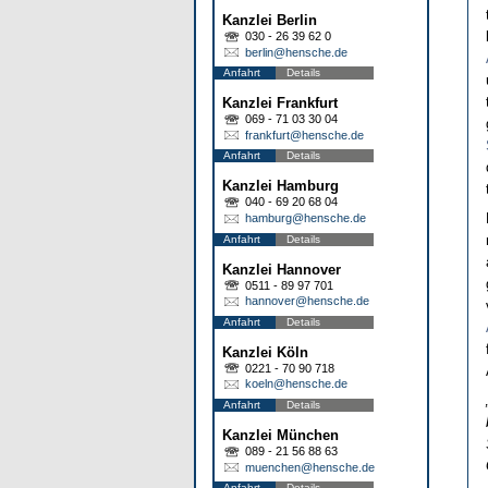
Kanzlei Berlin
030 - 26 39 62 0
berlin@hensche.de
Anfahrt
Details
Kanzlei Frankfurt
069 - 71 03 30 04
frankfurt@hensche.de
Anfahrt
Details
Kanzlei Hamburg
040 - 69 20 68 04
hamburg@hensche.de
Anfahrt
Details
Kanzlei Hannover
0511 - 89 97 701
hannover@hensche.de
Anfahrt
Details
Kanzlei Köln
0221 - 70 90 718
koeln@hensche.de
Anfahrt
Details
Kanzlei München
089 - 21 56 88 63
muenchen@hensche.de
Anfahrt
Details