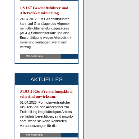
12/167 Ge­schäfts­füh­rer und
Al­ters­dis­kri­mi­nie­rung
24.04.2012. Ein Ge­schäfts­füh­rer
kann auf Grund­la­ge des All­ge­mei­
nen Gleich­be­hand­lungs­ge­set­zes
(AGG) Scha­dens­er­satz und ei­ne
Ent­schä­di­gung we­gen Al­ters­dis­kri­
mi­nie­rung ver­lan­gen, wenn sein
Ver­trag ...
Weiterlesen
AKTUELLES
31.03.2026: Frei­stel­lungs­klau­
seln sind un­wirk­sam.
01.04.2026. For­mu­lar­ver­trag­li­che
Klau­seln, die den Ar­beit­ge­ber zur
Frei­stel­lung im ge­kün­dig­ten Ar­beits­
ver­hält­nis be­rech­ti­gen, sind un­wirk­
sam, wenn sie kei­ne kon­kre­ten
Vor­aus­set­zun­gen für die ...
Weiterlesen