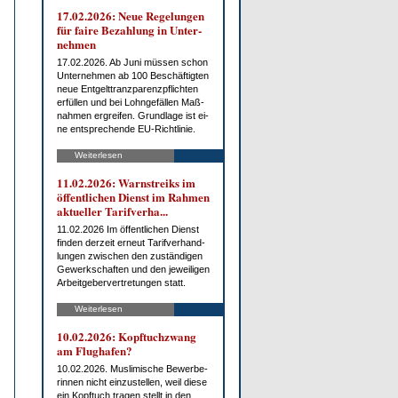
17.02.2026: Neue Re­ge­lun­gen
für fai­re Be­zah­lung in Un­ter­
neh­men
17.02.2026. Ab Ju­ni müs­sen schon
Un­ter­neh­men ab 100 Be­schäf­tig­ten
neue Ent­gelt­tranz­pa­renz­pflich­ten
er­fül­len und bei Lohn­ge­fäl­len Maß­
nah­men er­grei­fen. Grund­la­ge ist ei­
ne ent­spre­chen­de EU-Richt­li­nie.
Weiterlesen
11.02.2026: Warn­streiks im
öf­fent­li­chen Dienst im Rah­men
ak­tu­el­ler Ta­rif­ver­ha...
11.02.2026 Im öf­fent­li­chen Dienst
fin­den der­zeit er­neut Ta­rif­ver­hand­
lun­gen zwi­schen den zu­stän­di­gen
Ge­werk­schaf­ten und den je­wei­li­gen
Ar­beit­ge­ber­ver­tre­tun­gen statt.
Weiterlesen
10.02.2026: Kopf­tuch­zwang
am Flug­ha­fen?
10.02.2026. Mus­li­mi­sche Be­wer­be­
rin­nen nicht ein­zu­stel­len, weil die­se
ein Kopf­tuch tra­gen stellt in den