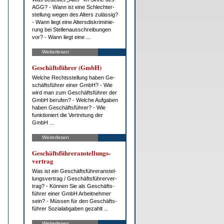
AGG? - Wann ist ei­ne Schlech­ter­
stel­lung we­gen des Al­ters zu­läs­sig?
- Wann liegt ei­ne Al­ters­dis­kri­mi­nie­
rung bei Stel­len­aus­schrei­bun­gen
vor? - Wann liegt ei­ne ...
Weiterlesen
Ge­schäfts­füh­rer (GmbH)
Wel­che Rechts­stel­lung ha­ben Ge­
schäfts­füh­rer ei­ner GmbH? - Wie
wird man zum Ge­schäfts­füh­rer der
GmbH be­ru­fen? - Wel­che Auf­ga­ben
ha­ben Ge­schäfts­füh­rer? - Wie
funk­tio­niert die Ver­tre­tung der
GmbH ...
Weiterlesen
Ge­schäfts­füh­rer­an­stel­lungs­
ver­trag
Was ist ein Ge­schäfts­füh­rer­an­stel­
lungs­ver­trag / Ge­schäfts­füh­rer­ver­
trag? - Kön­nen Sie als Ge­schäfts­
füh­rer ei­ner GmbH Ar­beit­neh­mer
sein? - Müs­sen für den Ge­schäfts­
füh­rer So­zi­al­ab­ga­ben ge­zahlt ...
Weiterlesen