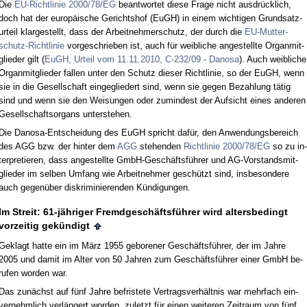
Die
EU-Richt­li­nie 2000/78/EG
be­ant­wor­tet die­se Fra­ge nicht aus­drück­lich,
doch hat der eu­ropäische Ge­richts­hof (EuGH) in ei­nem wich­ti­gen Grund­satz­
ur­teil klar­ge­stellt, dass der Ar­beit­neh­mer­schutz, der durch die
EU-Mut­ter­
schutz-Richt­li­nie
vor­ge­schrie­ben ist, auch für weib­li­che an­ge­stell­te Or­gan­mit­
glie­der gilt (
EuGH, Ur­teil vom 11.11.2010, C-232/09 - Da­no­sa
). Auch weib­li­che
Or­gan­mit­glie­der fal­len un­ter den Schutz die­ser Richt­li­nie, so der EuGH, wenn
sie in die Ge­sell­schaft ein­ge­glie­dert sind, wenn sie ge­gen Be­zah­lung tätig
sind und wenn sie den Wei­sun­gen oder zu­min­dest der Auf­sicht ei­nes an­de­ren
Ge­sell­schafts­or­gans un­ter­ste­hen.
Die Da­no­sa-Ent­schei­dung des EuGH spricht dafür, den An­wen­dungs­be­reich
des AGG bzw. der hin­ter dem
AGG
ste­hen­den
Richt­li­nie 2000/78/EG
so zu in­
ter­pre­tie­ren, dass an­ge­stell­te GmbH-Geschäftsführer und AG-Vor­stands­mit­
glie­der im sel­ben Um­fang wie Ar­beit­neh­mer geschützt sind, ins­be­son­de­re
auch ge­genüber dis­kri­mi­nie­ren­den Kündi­gun­gen.
Im Streit: 61-jähri­ger Fremd­geschäftsführer wird al­ters­be­dingt
vor­zei­tig gekündigt
Ge­klagt hat­te ein im März 1955 ge­bo­re­ner Geschäftsführer, der im Jah­re
2005 und da­mit im Al­ter von 50 Jah­ren zum Geschäftsführer ei­ner GmbH be­
ru­fen wor­den war.
Das zunächst auf fünf Jah­re be­fris­te­te Ver­trags­verhält­nis war mehr­fach ein­
ver­nehm­lich verlängert wor­den, zu­letzt für ei­nen wei­te­ren Zeit­raum von fünf