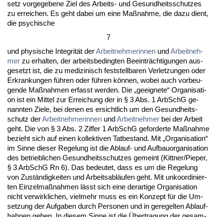
setz vor­ge­ge­be­ne Ziel des Ar­beits- und Ge­sund­heits­schut­zes
zu er­rei­chen. Es geht da­bei um ei­ne Maßnah­me, die da­zu dient,
die psy­chi­sche
7
und phy­si­sche In­te­grität der
Ar­beit­neh­me­rin­nen
und
Ar­beit­neh­
mer
zu er­hal­ten, der ar­beits­be­ding­ten Be­ein­träch­ti­gun­gen aus­
ge­setzt ist, die zu me­di­zi­nisch fest­stell­ba­ren Ver­let­zun­gen oder
Er­kran­kun­gen führen oder führen können, wo­bei auch vor­beu­
gen­de Maßnah­men er­fasst wer­den. Die „ge­eig­ne­te“ Or­ga­ni­sa­ti­
on ist ein Mit­tel zur Er­rei­chung der in § 3 Abs. 1 Ar­bSchG ge­
nann­ten Zie­le, bei de­nen es er­sicht­lich um den Ge­sund­heits­
schutz der
Ar­beit­neh­me­rin­nen
und
Ar­beit­neh­mer
bei der Ar­beit
geht. Die von § 3 Abs. 2 Zif­fer 1 Ar­bSchG ge­for­der­te Maßnah­me
be­zieht sich auf ei­nen kol­lek­ti­ven Tat­be­stand. Mit „Or­ga­ni­sa­ti­on“
im Sin­ne die­ser Re­ge­lung ist die Ab­lauf- und Auf­bau­or­ga­ni­sa­ti­on
des be­trieb­li­chen Ge­sund­heits­schut­zes ge­meint (Kitt­ner/Pie­per,
§ 3 Ar­bSchG Rn 6). Das be­deu­tet, dass es um die Re­ge­lung
von Zuständig­kei­ten und Ar­beits­abläufen geht. Mit un­ko­or­di­nier­
ten Ein­zel­maßnah­men lässt sich ei­ne der­ar­ti­ge Or­ga­ni­sa­ti­on
nicht ver­wirk­li­chen, viel­mehr muss es ein Kon­zept für die Um­
set­zung der Auf­ga­ben durch Per­so­nen und in ge­re­gel­ten Ab­lauf­
bah­nen ge­ben. In die­sem Sin­ne ist die Über­tra­gung der ge­sam­