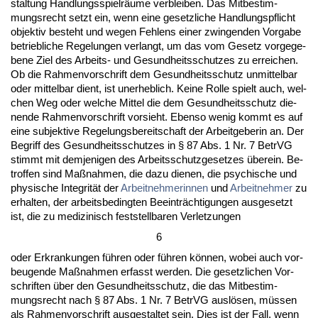
stal­tung Hand­lungs­spielräume ver­blei­ben. Das Mit­be­stim­
mungs­recht setzt ein, wenn ei­ne ge­setz­li­che Hand­lungs­pflicht
ob­jek­tiv be­steht und we­gen Feh­lens ei­ner zwin­gen­den Vor­ga­be
be­trieb­li­che Re­ge­lun­gen ver­langt, um das vom Ge­setz vor­ge­ge­
be­ne Ziel des Ar­beits- und Ge­sund­heits­schut­zes zu er­rei­chen.
Ob die Rah­men­vor­schrift dem Ge­sund­heits­schutz un­mit­tel­bar
oder mit­tel­bar dient, ist un­er­heb­lich. Kei­ne Rol­le spielt auch, wel­
chen Weg oder wel­che Mit­tel die dem Ge­sund­heits­schutz die­
nen­de Rah­men­vor­schrift vor­sieht. Eben­so we­nig kommt es auf
ei­ne sub­jek­ti­ve Re­ge­lungs­be­reit­schaft der Ar­beit­ge­be­rin an. Der
Be­griff des Ge­sund­heits­schut­zes in § 87 Abs. 1 Nr. 7 Be­trVG
stimmt mit dem­je­ni­gen des Ar­beits­schutz­ge­set­zes übe­rein. Be­
trof­fen sind Maßnah­men, die da­zu die­nen, die psy­chi­sche und
phy­si­sche In­te­grität der
Ar­beit­neh­me­rin­nen
und
Ar­beit­neh­mer
zu
er­hal­ten, der ar­beits­be­ding­ten Be­ein­träch­ti­gun­gen aus­ge­setzt
ist, die zu me­di­zi­nisch fest­stell­ba­ren Ver­let­zun­gen
6
oder Er­kran­kun­gen führen oder führen können, wo­bei auch vor­
beu­gen­de Maßnah­men er­fasst wer­den. Die ge­setz­li­chen Vor­
schrif­ten über den Ge­sund­heits­schutz, die das Mit­be­stim­
mungs­recht nach § 87 Abs. 1 Nr. 7 Be­trVG auslösen, müssen
als Rah­men­vor­schrift aus­ge­stal­tet sein. Dies ist der Fall, wenn