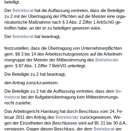
be­tei­ligt.
Der
Be­triebs­rat
hat die Auf­fas­sung ver­tre­ten, dass die Be­tei­lig­te
zu 2 mit der Über­tra­gung der Pflich­ten auf die Meis­ter ei­ne or­ga­
ni­sa­to­ri­sche Maßnah­me nach § 3 Abs. 2 Zif­fer 1 Ar­bSchG ge­
trof­fen ha­be, an der er zu be­tei­li­gen ge­we­sen wäre.
Der
Be­triebs­rat
hat be­an­tragt,
fest­zu­stel­len, dass die Über­tra­gung von Un­ter­neh­mer­pflich­ten
gem. §§ 3 bis 14 des Ar­beits­schutz­ge­set­zes auf die Ar­beit­neh­
mer­grup­pe der Meis­ter der Mit­be­stim­mung des
Be­triebs­rats
gem. § 87 Abs. 1 Zif­fer 7 Be­trVG un­ter­liegt.
Die Be­tei­lig­te zu 2 hat be­an­tragt,
den An­trag zurück­zu­wei­sen.
Die Be­tei­lig­te zu 2 hat die Auf­fas­sung ver­tre­ten, dass dem
Be­
triebs­rat
bei der Auf­ga­benüber­tra­gung kein Mit­be­stim­mungs­
recht zu­ste­he.
Das Ar­beits­ge­richt Ham­burg hat durch Be­schluss vom 24. Fe­
bru­ar 2011 den An­trag des
Be­triebs­rats
zurück­ge­wie­sen. We­
gen der Ein­zel­hei­ten des Be­schlus­ses wird auf Bl. 21 bis 30 d.A.
ver­wie­sen. Ge­gen die­sen Be­schluss, der dem
Be­triebs­rat
am