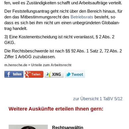
fen, weil es Zuständig­kei­ten schafft und Ar­beits­aufträge ver­teilt.
Der Fest­stel­lungs­an­trag geht nicht über den Be­reich hin­aus, für
den das Mit­be­stim­mungs­recht des
Be­triebs­rats
be­steht, so
dass es sich bei ihm nicht um ei­nen un­be­gründe­ten Glo­balan­
trag han­delt.
3) Ei­ne Kos­ten­ent­schei­dung ist nicht ver­an­lasst, § 2 Abs. 2
GKG.
Die Rechts­be­schwer­de ist nach §§ 92 Abs. 1 Satz 2, 72 Abs. 2
Zif­fer 1 ArbGG zu­zu­las­sen.
m.hensche.de
>
Urteile zum Arbeitsrecht
zur Übersicht 1 TaBV 5/12
Weitere Auskünfte erteilen Ihnen gern:
Rechtsanwältin