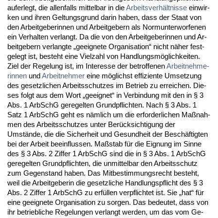
auf­er­legt, die al­len­falls mit­tel­bar in die
Ar­beits­verhält­nis­se
ein­wir­
ken und ih­ren Gel­tungs­grund dar­in ha­ben, dass der Staat von
den Ar­beit­ge­be­rin­nen und Ar­beit­ge­bern als Nor­mun­ter­wor­fe­nen
ein Ver­hal­ten ver­langt. Da die von den Ar­beit­ge­be­rin­nen und Ar­
beit­ge­bern ver­lang­te „ge­eig­ne­te Or­ga­ni­sa­ti­on“ nicht näher fest­
ge­legt ist, be­steht ei­ne Viel­zahl von Hand­lungsmöglich­kei­ten.
Ziel der Re­ge­lung ist, im In­ter­es­se der be­trof­fe­nen
Ar­beit­neh­me­
rin­nen
und
Ar­beit­neh­mer
ei­ne möglichst ef­fi­zi­en­te Um­set­zung
des ge­setz­li­chen Ar­beits­schut­zes im Be­trieb zu er­rei­chen. Die­
ses folgt aus dem Wort „ge­eig­net“ in Ver­bin­dung mit den in § 3
Abs. 1 Ar­bSchG ge­re­gel­ten Grund­pflich­ten. Nach § 3 Abs. 1
Satz 1 Ar­bSchG geht es nämlich um die er­for­der­li­chen Maßnah­
men des Ar­beits­schut­zes un­ter Berück­sich­ti­gung der
Umstände, die die Si­cher­heit und Ge­sund­heit der Beschäftig­ten
bei der Ar­beit be­ein­flus­sen. Maßstab für die Eig­nung im Sin­ne
des § 3 Abs. 2 Zif­fer 1 Ar­bSchG sind die in § 3 Abs. 1 Ar­bSchG
ge­re­gel­ten Grund­pflich­ten, die un­mit­tel­bar den Ar­beits­schutz
zum Ge­gen­stand ha­ben. Das Mit­be­stim­mungs­recht be­steht,
weil die Ar­beit­ge­be­rin die ge­setz­li­che Hand­lungs­pflicht des § 3
Abs. 2 Zif­fer 1 Ar­bSchG zu erfüllen ver­pflich­tet ist. Sie „hat“ für
ei­ne ge­eig­ne­te Or­ga­ni­sa­ti­on zu sor­gen. Das be­deu­tet, dass von
ihr be­trieb­li­che Re­ge­lun­gen ver­langt wer­den, um das vom Ge­