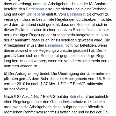
dass er ver­langt, dass die Ar­beit­ge­be­rin ihn an der Maßnah­me
be­tei­ligt, den
Be­triebs­rat
al­so un­ter­rich­tet und in ei­ne Ver­hand­
lung mit dem
Be­triebs­rat
ein­tritt. Vom
Be­triebs­rat
gleich­wohl zu
ver­lan­gen, dass er be­stimm­te Re­ge­lun­gen durch­set­zen möch­te,
wird dem Um­stand nicht ge­recht, dass der
Be­triebs­rat
sich in
die­ser Fall­kon­stel­la­ti­on in ei­ner pas­si­ven Rol­le be­fin­det, al­so ei­
ner ein­sei­ti­gen Re­ge­lung der Ar­beit­ge­be­rin aus­ge­setzt ist, von
der er an­nimmt, dass er an ihr zu be­tei­li­gen ge­we­sen wäre. Die
Ar­beit­ge­be­rin muss den
Be­triebs­rat
nicht nur be­tei­li­gen, wenn
die­ser ab­wei­chen­de Re­ge­lungswünsche geäußert hat. Dem­
gemäß kann sich der
Be­triebs­rat
ge­gen ei­ne ein­sei­ti­ge Re­ge­
lung be­reits dann weh­ren, wenn sie von der Ar­beit­ge­be­rin vor­ge­
nom­men wor­den ist.
b) Der An­trag ist be­gründet. Die Über­tra­gung der Un­ter­neh­mer­
pflich­ten gemäß dem Schrei­ben der Ar­beit­ge­be­rin vom 16. Sep­
tem­ber 2010 ist nach § 87 Abs. 1 Zif­fer 7 Be­trVG mit­be­stim­
mungs­pflich­tig.
Nach § 87 Abs. 1 Nr. 7 Be­trVG hat der
Be­triebs­rat
bei be­trieb­li­
chen Re­ge­lun­gen über den Ge­sund­heits­schutz mit­zu­be­stim­
men, wenn die Ar­beit­ge­be­rin die­se auf­grund ei­ner öffent­lich-
recht­li­chen Rah­men­vor­schrift zu tref­fen hat und ihr bei der Ge­