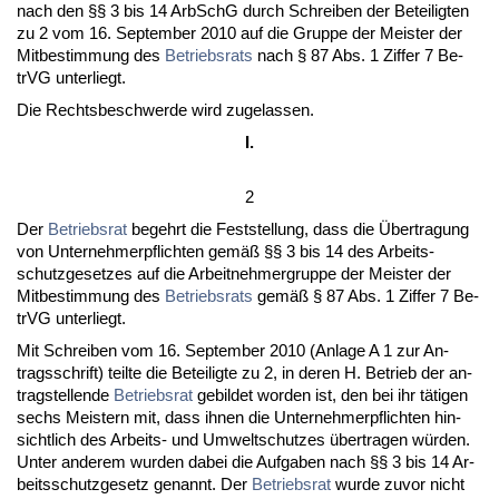
nach den §§ 3 bis 14 Ar­bSchG durch Schrei­ben der Be­tei­lig­ten
zu 2 vom 16. Sep­tem­ber 2010 auf die Grup­pe der Meis­ter der
Mit­be­stim­mung des
Be­triebs­rats
nach § 87 Abs. 1 Zif­fer 7 Be­
trVG un­ter­liegt.
Die Rechts­be­schwer­de wird zu­ge­las­sen.
I.
2
Der
Be­triebs­rat
be­gehrt die Fest­stel­lung, dass die Über­tra­gung
von Un­ter­neh­mer­pflich­ten gemäß §§ 3 bis 14 des Ar­beits­
schutz­ge­set­zes auf die Ar­beit­neh­mer­grup­pe der Meis­ter der
Mit­be­stim­mung des
Be­triebs­rats
gemäß § 87 Abs. 1 Zif­fer 7 Be­
trVG un­ter­liegt.
Mit Schrei­ben vom 16. Sep­tem­ber 2010 (An­la­ge A 1 zur An­
trags­schrift) teil­te die Be­tei­lig­te zu 2, in de­ren H. Be­trieb der an­
trag­stel­len­de
Be­triebs­rat
ge­bil­det wor­den ist, den bei ihr täti­gen
sechs Meis­tern mit, dass ih­nen die Un­ter­neh­mer­pflich­ten hin­
sicht­lich des Ar­beits- und Um­welt­schut­zes über­tra­gen würden.
Un­ter an­de­rem wur­den da­bei die Auf­ga­ben nach §§ 3 bis 14 Ar­
beits­schutz­ge­setz ge­nannt. Der
Be­triebs­rat
wur­de zu­vor nicht