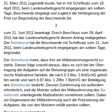
21. März 2011 zu­ge­stellt wur­de, hat er mit Schrift­satz vom 18.
April 2011, beim Lan­des­ar­beits­ge­richt ein­ge­gan­gen am sel­ben
Ta­ge, Be­schwer­de ein­ge­legt und zu­gleich die Verlänge­rung der
Frist zur Be­gründung der Be­schwer­de bis
3
zum 21. Ju­ni 2011 be­an­tragt. Durch Be­schluss vom 28. April
2011 hat das Lan­des­ar­beits­ge­richt die­sem An­trag statt­ge­ge­ben.
Der
Be­triebs­rat
hat die Be­schwer­de mit Schrift­satz vom 21. Ju­ni
2011, beim Lan­des­ar­beits­ge­richt ein­ge­gan­gen am sel­ben Ta­ge,
be­gründet.
Der
Be­triebs­rat
meint, dass ihm ein Mit­be­stim­mungs­recht zu­
ste­he. Die­ses fol­ge so­wohl dar­aus, dass es sich bei der Über­
tra­gung der Auf­ga­ben auf die Meis­ter­grup­pe um ei­ne or­ga­ni­sa­to­
ri­sche Maßnah­me han­de­le, die nach § 3 Abs. 2 Ar­bSchG ge­trof­
fen wer­de und nach § 87 Abs. 1 Zif­fer 7 Be­trVG der Be­tei­li­gung
des
Be­triebs­rats
bedürfe. Des­sen Zu­stim­mung sei außer­dem
er­for­der­lich, weil die Meis­ter selbst der Mit­be­stim­mung des
Be­
triebs­rats
un­ter­lie­gen­de Maßnah­men vor­neh­men soll­ten. Da­bei
sei Ge­gen­stand der Mit­be­stim­mung auch die Präzi­sie­rung der
Auf­ga­ben, die von den Meis­tern erfüllt wer­den soll­ten.