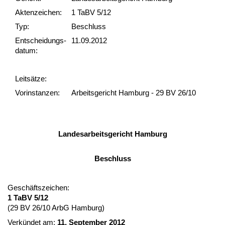
Akten­zeichen:
1 TaBV 5/12
Typ:
Beschluss
Ent­scheid­ungs­
11.09.2012
datum:
Leit­sätze:
Vor­ins­tan­zen:
Arbeitsgericht Hamburg - 29 BV 26/10
Lan­des­ar­beits­ge­richt Ham­burg
Be­schluss
Geschäfts­zei­chen:
1 TaBV 5/12
(29 BV 26/10 ArbG Ham­burg)
Verkündet am:
11. Sep­tem­ber 2012