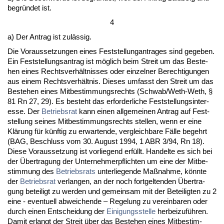
be­gründet ist.
4
a) Der An­trag ist zulässig.
Die Vor­aus­set­zun­gen ei­nes Fest­stel­lun­g­an­tra­ges sind ge­ge­ben.
Ein Fest­stel­lungs­an­trag ist möglich beim Streit um das Be­ste­
hen ei­nes Rechts­verhält­nis­ses oder ein­zel­ner Be­rech­ti­gun­gen
aus ei­nem Rechts­verhält­nis. Die­ses um­fasst den Streit um das
Be­ste­hen ei­nes Mit­be­stim­mungs­rechts (Schwab/Weth-Weth, §
81 Rn 27, 29). Es be­steht das er­for­der­li­che Fest­stel­lungs­in­ter­
es­se. Der
Be­triebs­rat
kann ei­nen all­ge­mei­nen An­trag auf Fest­
stel­lung sei­nes Mit­be­stim­mungs­rechts stel­len, wenn er ei­ne
Klärung für künf­tig zu er­war­ten­de, ver­gleich­ba­re Fälle be­gehrt
(BAG, Be­schluss vom 30. Au­gust 1994, 1 ABR 3/94, Rn 18).
Die­se Vor­aus­set­zung ist vor­lie­gend erfüllt. Han­del­te es sich bei
der Über­tra­gung der Un­ter­neh­mer­pflich­ten um ei­ne der Mit­be­
stim­mung des
Be­triebs­rats
un­ter­lie­gen­de Maßnah­me, könn­te
der
Be­triebs­rat
ver­lan­gen, an der noch fort­gel­ten­den Über­tra­
gung be­tei­ligt zu wer­den und ge­mein­sam mit der Be­tei­lig­ten zu 2
ei­ne - even­tu­ell ab­wei­chen­de – Re­ge­lung zu ver­ein­ba­ren oder
durch ei­nen Ent­schei­dung der
Ei­ni­gungs­stel­le
her­bei­zuführen.
Da­mit er­langt der Streit über das Be­ste­hen ei­nes Mit­be­stim­