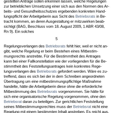
ge­stell­ten Anträge sol­len er­ken­nen las­sen, wel­che Re­ge­lun­gen
zur be­trieb­li­chen Um­set­zung ei­ner sich aus den Nor­men des Ar­
beits- und Ge­sund­heits­schut­zes er­ge­ben­den kon­kre­ten Hand­
lungs­pflicht der Ar­beit­ge­be­rin aus Sicht des
Be­triebs­rats
in Be­
tracht kom­men, an de­ren Aus­ge­stal­tung er mit­zu­wir­ken be­ab­
sich­tigt (BAG, Be­schluss vom 18. Au­gust 2009, 1 ABR 43/08,
Rn 9). Ein sol­ches
5
Re­ge­lungs­ver­lan­gen des
Be­triebs­rats
fehlt hier, weil er nicht an­
gibt, wel­che Re­ge­lung er beim Be­ste­hen ei­nes Mit­be­stim­
mungs­rechts an­streb­te. Für die Be­stimmt­heit des An­tra­ges
kann bei ei­ner Fall­kon­stel­la­ti­on wie der vor­lie­gen­den für die Be­
stimmt­heit des Fest­stel­lungs­an­tra­ges kein kon­kre­tes Re­ge­
lungs­ver­lan­gen des
Be­triebs­rats
ge­for­dert wer­den. Wäre es zu­
tref­fend, dass es sich bei der in dem Schrei­ben an­ge­ord­ne­ten
Über­tra­gung um ei­ne mit­be­stim­mungs­pflich­ti­ge Maßnah­me
han­del­te, hätte die Ar­beit­ge­be­rin die­se oh­ne die er­for­der­li­che
Mit­be­stim­mung des
Be­triebs­rats
vor­ge­nom­men. Sie hätte für
sich ei­ne or­ga­ni­sa­to­ri­sche Re­ge­lung vor­ge­nom­men, oh­ne den
Be­triebs­rat
dar­an zu be­tei­li­gen. Zur ge­richt­li­chen Fest­stel­lung
sei­nes Mit­be­stim­mungs­rech­tes muss der
Be­triebs­rat
nicht ei­ne
Re­ge­lung mit ei­nem be­stimm­ten In­halt an­stre­ben. Es reicht aus,