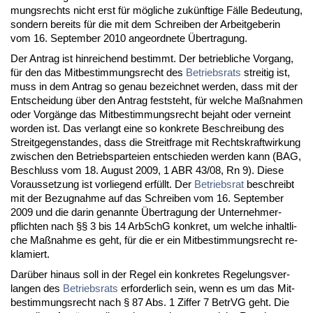
mungs­rechts nicht erst für mögli­che zukünf­ti­ge Fälle Be­deu­tung,
son­dern be­reits für die mit dem Schrei­ben der Ar­beit­ge­be­rin
vom 16. Sep­tem­ber 2010 an­ge­ord­ne­te Über­tra­gung.
Der An­trag ist hin­rei­chend be­stimmt. Der be­trieb­li­che Vor­gang,
für den das Mit­be­stim­mungs­recht des
Be­triebs­rats
strei­tig ist,
muss in dem An­trag so ge­nau be­zeich­net wer­den, dass mit der
Ent­schei­dung über den An­trag fest­steht, für wel­che Maßnah­men
oder Vorgänge das Mit­be­stim­mungs­recht be­jaht oder ver­neint
wor­den ist. Das ver­langt ei­ne so kon­kre­te Be­schrei­bung des
Streit­ge­gen­stan­des, dass die Streit­fra­ge mit Rechts­kraft­wir­kung
zwi­schen den Be­triebs­par­tei­en ent­schie­den wer­den kann (BAG,
Be­schluss vom 18. Au­gust 2009, 1 ABR 43/08, Rn 9). Die­se
Vor­aus­set­zung ist vor­lie­gend erfüllt. Der
Be­triebs­rat
be­schreibt
mit der Be­zug­nah­me auf das Schrei­ben vom 16. Sep­tem­ber
2009 und die dar­in ge­nann­te Über­tra­gung der Un­ter­neh­mer­
pflich­ten nach §§ 3 bis 14 Ar­bSchG kon­kret, um wel­che in­halt­li­
che Maßnah­me es geht, für die er ein Mit­be­stim­mungs­recht re­
kla­miert.
Darüber hin­aus soll in der Re­gel ein kon­kre­tes Re­ge­lungs­ver­
lan­gen des
Be­triebs­rats
er­for­der­lich sein, wenn es um das Mit­
be­stim­mungs­recht nach § 87 Abs. 1 Zif­fer 7 Be­trVG geht. Die