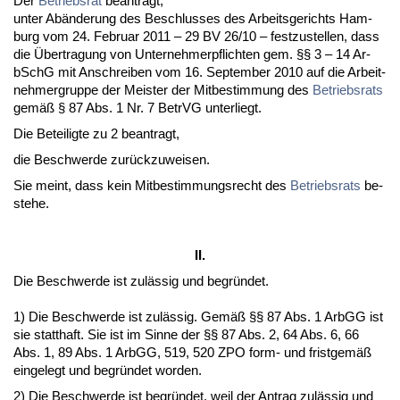
Der
Be­triebs­rat
be­an­tragt,
un­ter Abände­rung des Be­schlus­ses des Ar­beits­ge­richts Ham­
burg vom 24. Fe­bru­ar 2011 – 29 BV 26/10 – fest­zu­stel­len, dass
die Über­tra­gung von Un­ter­neh­mer­pflich­ten gem. §§ 3 – 14 Ar­
bSchG mit An­schrei­ben vom 16. Sep­tem­ber 2010 auf die Ar­beit­
neh­mer­grup­pe der Meis­ter der Mit­be­stim­mung des
Be­triebs­rats
gemäß § 87 Abs. 1 Nr. 7 Be­trVG un­ter­liegt.
Die Be­tei­lig­te zu 2 be­an­tragt,
die Be­schwer­de zurück­zu­wei­sen.
Sie meint, dass kein Mit­be­stim­mungs­recht des
Be­triebs­rats
be­
ste­he.
II.
Die Be­schwer­de ist zulässig und be­gründet.
1) Die Be­schwer­de ist zulässig. Gemäß §§ 87 Abs. 1 ArbGG ist
sie statt­haft. Sie ist im Sin­ne der §§ 87 Abs. 2, 64 Abs. 6, 66
Abs. 1, 89 Abs. 1 ArbGG, 519, 520 ZPO form- und frist­gemäß
ein­ge­legt und be­gründet wor­den.
2) Die Be­schwer­de ist be­gründet, weil der An­trag zulässig und