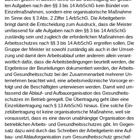
ten Auf­ga­ben nach den §§ 3 bis 14 Ar­bSchG kein Bündel von
Ein­zel­maßnah­men, son­dern ei­ne or­ga­ni­sa­to­ri­sche Maßnah­me
im Sin­ne des § 3 Abs. 2 Zif­fer 1 Ar­bSchG. Die Ar­beit­ge­be­rin
bringt da­mit die Ent­schei­dung zum Aus­druck, dass die Meis­ter
um­fas­send für al­le Auf­ga­ben nach den §§ 3 bis 14 Ar­bSchG
zuständig sein und zu­gleich die er­for­der­li­chen Maßnah­men des
Ar­beits­schut­zes nach §§ 3 bis 14 Ar­bSchG er­grei­fen sol­len. Die
Grup­pe der Meis­ter ist so­wohl zuständig als auch in der Um­set­
zung und da­mit dem Ar­beits­ab­lauf un­ter an­de­rem al­lein ver­ant­
wort­lich dafür, dass die Ar­beits­be­din­gun­gen be­ur­teilt wer­den, die
Er­geb­nis­se der Be­ur­tei­lun­gen do­ku­men­tiert wer­den, der Ar­beits-
und Ge­sund­heits­schutz bei der Zu­sam­men­ar­beit meh­re­rer Un­
ter­neh­men be­ach­tet wird, ei­ne ar­beits­me­di­zi­ni­sche Vor­sor­ge er­
folgt und die Beschäftig­ten un­ter­wie­sen wer­den. Da­mit wird um­
fas­send die Ab­lauf- und Auf­bau­or­ga­ni­sa­ti­on des Ge­sund­heits­
schut­zes im Be­trieb ge­re­gelt. Die Über­tra­gung geht über ei­ne
Ein­zelüber­tra­gung nach § 13 Ar­bSchG hin­aus. Ei­ne sol­che Ein­
zelüber­tra­gung ist kei­ne or­ga­ni­sa­to­ri­sche Maßnah­me, weil sie
vor­aus­setzt, dass es ei­ne da­von un­abhängi­ge Or­ga­ni­sa­ti­on des
be­trieb­li­chen Ar­beits- und Ge­sund­heits­schut­zes gibt. Im Ge­gen­
satz da­zu wird durch das Schrei­ben der Ar­beit­ge­be­rin ei­ne Auf­
bau- und Ab­lauf­or­ga­ni­sa­ti­on zum Ge­sund­heits­schutz ge­schaf­