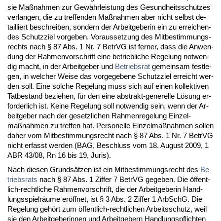
sie Maßnah­men zur Gewähr­leis­tung des Ge­sund­heits­schut­zes
ver­lan­gen, die zu tref­fen­den Maßnah­men aber nicht selbst de­
tail­liert be­schrei­ben, son­dern der Ar­beit­ge­be­rin ein zu er­rei­chen­
des Schutz­ziel vor­ge­ben. Vor­aus­set­zung des Mit­be­stim­mungs­
rechts nach § 87 Abs. 1 Nr. 7 Be­trVG ist fer­ner, dass die An­wen­
dung der Rah­men­vor­schrift ei­ne be­trieb­li­che Re­ge­lung not­wen­
dig macht, in der Ar­beit­ge­ber und
Be­triebs­rat
ge­mein­sam fest­le­
gen, in wel­cher Wei­se das vor­ge­ge­be­ne Schutz­ziel er­reicht wer­
den soll. Ei­ne sol­che Re­ge­lung muss sich auf ei­nen kol­lek­ti­ven
Tat­be­stand be­zie­hen, für den ei­ne abs­trakt-ge­ne­rel­le Lösung er­
for­der­lich ist. Kei­ne Re­ge­lung soll not­wen­dig sein, wenn der Ar­
beit­ge­ber nach der ge­setz­li­chen Rah­men­re­ge­lung Ein­zel­
maßnah­men zu tref­fen hat. Per­so­nel­le Ein­zel­maßnah­men sol­len
da­her vom Mit­be­stim­mungs­recht nach § 87 Abs. 1 Nr. 7 Be­trVG
nicht er­fasst wer­den (BAG, Be­schluss vom 18. Au­gust 2009, 1
ABR 43/08, Rn 16 bis 19, Ju­ris).
Nach die­sen Grundsätzen ist ein Mit­be­stim­mungs­recht des
Be­
triebs­rats
nach § 87 Abs. 1 Zif­fer 7 Be­trVG ge­ge­ben. Die öffent­
lich-recht­li­che Rah­men­vor­schrift, die der Ar­beit­ge­be­rin Hand­
lungs­spielräume eröff­net, ist § 3 Abs. 2 Zif­fer 1 Ar­bSchG. Die
Re­ge­lung gehört zum öffent­lich-recht­li­chen Ar­beits­schutz, weil
sie den Ar­beit­ge­be­rin­nen und Ar­beit­ge­bern Hand­lungs­pflich­ten