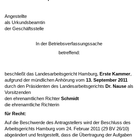
An­ge­stell­te
als Ur­kunds­be­am­tin
der Geschäfts­stel­le
In der Be­triebs­ver­fas­sungs­sa­che
be­tref­fend:
be­sch­ließt das Lan­des­ar­beits­ge­richt Ham­burg,
Ers­te Kam­mer
,
auf­grund der münd­li­chen Anhörung vom
13. Sep­tem­ber 2011
durch den Präsi­den­ten des Lan­des­ar­beits­ge­richts
Dr. Nau­se
als
Vor­sit­zen­den
den eh­ren­amt­li­chen Rich­ter
Schmidt
die eh­ren­amt­li­che Rich­te­rin
für Recht:
Auf die Be­schwer­de des An­trag­stel­lers wird der Be­schluss des
Ar­beits­ge­richts Ham­burg vom 24. Fe­bru­ar 2011 (29 BV 26/10)
ab­geändert und fest­ge­stellt, dass die Über­tra­gung der Auf­ga­ben