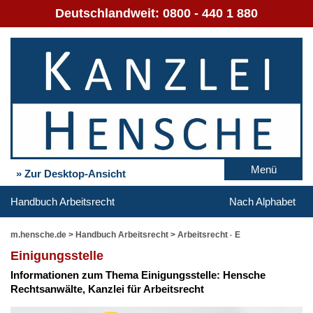
Deutschlandweit:
0800 - 440 1 880
Menü
» Zur Desktop-Ansicht
Handbuch Arbeitsrecht
Nach Alphabet
m.hensche.de
>
Handbuch Arbeitsrecht
>
Arbeitsrecht - E
Ei­ni­gungs­stel­le
In­for­ma­tio­nen zum The­ma Ei­ni­gungs­stel­le: Hen­sche
Rechts­an­wäl­te, Kanz­lei für Ar­beits­recht