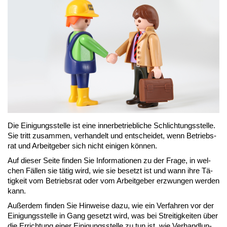
Die Ei­ni­gungs­stel­le ist ei­ne in­ner­be­trieb­li­che Sch­lich­tungs­stel­le.
Sie tritt zu­sam­men, ver­han­delt und ent­schei­det, wenn Be­triebs­
rat und Ar­beit­ge­ber sich nicht ei­ni­gen kön­nen.
Auf die­ser Sei­te fin­den Sie In­for­ma­tio­nen zu der Fra­ge, in wel­
chen Fäl­len sie tä­tig wird, wie sie be­setzt ist und wann ih­re Tä­
tig­keit vom Be­triebs­rat oder vom Ar­beit­ge­ber er­zwun­gen wer­den
kann.
Au­ßer­dem fin­den Sie Hin­wei­se da­zu, wie ein Ver­fah­ren vor der
Ei­ni­gungs­stel­le in Gang ge­setzt wird, was bei Strei­tig­kei­ten über
die Er­rich­tung ei­ner Ei­ni­gungs­stel­le zu tun ist, wie Ver­hand­lun­