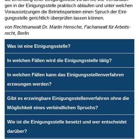
gen in der Ei­ni­gungs­stel­le prak­tisch ab­lau­fen und un­ter wel­chen
Vor­aus­set­zun­gen die Be­triebs­par­tei­en ei­nen Spruch der Ei­ni­
gungs­stel­le ge­richt­lich über­prü­fen las­sen kön­nen.
von Rechts­an­walt Dr. Mar­tin Hen­sche, Fach­an­walt für Ar­beits­
recht, Ber­lin
Was ist eine Einigungsstelle?
In welchen Fällen wird die Einigungsstelle tätig?
In welchen Fällen kann das Einigungsstellenverfahren
erzwungen werden?
Gibt es erzwingbare Einigungsstellenverfahren ohne die
Möglichkeit eines verbindlichen Spruchs?
Wie ist die Einigungsstelle besetzt und wer entscheidet
darüber?