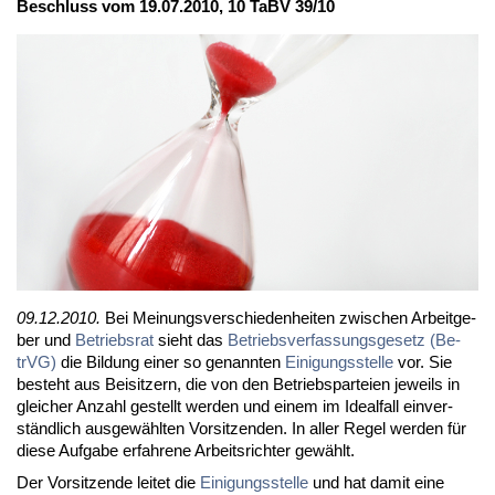
Be­schluss vom 19.07.2010, 10 TaBV 39/10
09.12.2010.
Bei Mei­nungs­ver­schie­den­hei­ten zwi­schen Ar­beit­ge­
ber und
Be­triebs­rat
sieht das
Be­triebs­ver­fas­sungs­ge­setz (Be­
trVG)
die Bil­dung ei­ner so ge­nann­ten
Ei­ni­gungs­stel­le
vor. Sie
be­steht aus Bei­sit­zern, die von den Be­triebs­par­tei­en je­weils in
glei­cher An­zahl ge­stellt wer­den und ei­nem im Ide­al­fall ein­ver­
ständ­lich aus­ge­wähl­ten Vor­sit­zen­den. In al­ler Re­gel wer­den für
die­se Auf­ga­be er­fah­re­ne Ar­beits­rich­ter ge­wählt.
Der Vor­sit­zen­de lei­tet die
Ei­ni­gungs­stel­le
und hat da­mit ei­ne