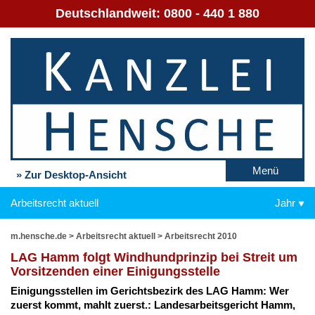
Deutschlandweit:
0800 - 440 1 880
Menü
» Zur Desktop-Ansicht
Arbeitsrecht aktuell
Jahr
m.hensche.de
>
Arbeitsrecht aktuell
>
Arbeitsrecht 2010
LAG Hamm folgt Wind­hund­prin­zip bei Streit um
Vor­sit­zen­den ei­ner Ei­ni­gungs­stel­le
Ei­ni­gungs­stel­len im Ge­richts­be­zirk des LAG Hamm: Wer
zu­erst kommt, mahlt zu­erst.: Lan­des­ar­beits­ge­richt Hamm,