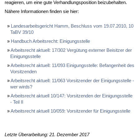
re­agie­ren, um ei­ne gu­te Ver­hand­lungs­po­si­ti­on bei­zu­be­hal­ten.
Nä­he­re In­for­ma­tio­nen fin­den sie hier:
Lan­des­ar­beits­ge­richt Hamm, Be­schluss vom 19.07.2010, 10
TaBV 39/10
Hand­buch Ar­beits­recht: Ei­ni­gungs­stel­le
Ar­beits­recht ak­tu­ell: 17/302 Ver­gü­tung ex­ter­ner Bei­sit­zer der
Ei­ni­gungs­stel­le
Ar­beits­recht ak­tu­ell: 11/093 Ei­ni­gungs­stel­le: Be­fan­gen­heit des
Vor­sit­zen­den
Ar­beits­recht ak­tu­ell: 11/063 Vor­sit­zen­der der Ei­ni­gungs­stel­le -
wer wirds?
Ar­beits­recht ak­tu­ell 10/147: Vor­sit­zen­den der Ei­ni­gungs­stel­le
- Teil II
Ar­beits­recht ak­tu­ell 10/059: Vor­sit­zen­der für Ei­ni­gungs­stel­le
Letzte Überarbeitung: 21. Dezember 2017