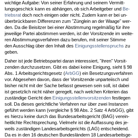
wich­ti­ge Auf­ga­be: Von sei­ner Er­fah­rung und sei­nem Ver­mitt­
lungs­ge­schick kann es ab­hän­gen, ob sich Ar­beit­ge­ber und
Be­
triebs­rat
doch noch ei­ni­gen oder nicht. Zu­dem kann er bei un­
über­brück­ba­ren Dif­fe­ren­zen zum "Züng­lein an der Waa­ge" wer­
den. Da die Bei­sit­zer bei ei­ner Ab­stim­mung re­gel­mä­ßig für ih­re
je­wei­li­ge Par­tei ab­stim­men wer­den, ist der Vor­sit­zen­de im wei­te­
ren Ab­stim­mungs­ver­fah­ren da­zu be­ru­fen, mit sei­ner Stim­me
den Aus­schlag über den In­halt des
Ei­ni­gungs­stel­len­spruchs
zu
ge­ben.
Da­her ist je­de Be­triebs­par­tei dar­an in­ter­es­siert, "ih­ren" Vor­sit­
zen­den durch­zu­set­zen. Gibt es da­bei kei­ne Ei­ni­gung, sieht § 98
Abs. 1 Ar­beits­ge­richts­ge­setz (
ArbGG
) ein Be­set­zungs­ver­fah­ren
vor. Ab­ge­se­hen da­von, dass der Vor­sit­zen­de un­par­tei­isch und
bis­her nicht mit der Sa­che be­fasst ge­we­sen sein soll, ist da­bei
ist ge­setz­lich nicht nä­her ge­re­gelt, nach wel­chen Kri­te­ri­en das
zu­stän­di­ge Ge­richt den
Ei­ni­gungs­stel­len­vor­sit­zen­den
fest­le­gen
soll. Da die­ses ge­richt­li­che Ver­fah­ren nur über zwei In­stan­zen
ge­führt wer­den kann (ver­glei­che § 98 Abs. 2 Satz 4 ArbGG), gibt
es hier­zu kei­ne durch das Bun­des­ar­beits­ge­richt (BAG) ver­ein­
heit­lich­te Recht­spre­chung. Viel­mehr ist die Auf­fas­sung des je­
weils zu­stän­di­gen Lan­des­ar­beits­ge­richts (LAG) ent­schei­dend.
Da es in den 16 deut­schen Bun­des­län­dern 18 Lan­des­ar­beits­ge­