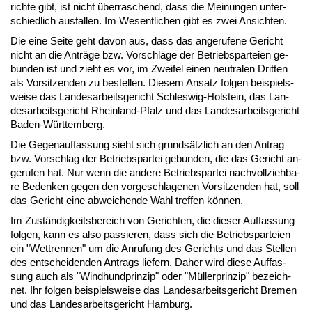
rich­te gibt, ist nicht über­ra­schend, dass die Mei­nun­gen un­ter­
schied­lich aus­fal­len. Im We­sent­li­chen gibt es zwei An­sich­ten.
Die ei­ne Sei­te geht da­von aus, dass das an­ge­ru­fe­ne Ge­richt
nicht an die An­trä­ge bzw. Vor­schlä­ge der Be­triebs­par­tei­en ge­
bun­den ist und zieht es vor, im Zwei­fel ei­nen neu­tra­len Drit­ten
als Vor­sit­zen­den zu be­stel­len. Die­sem An­satz fol­gen bei­spiels­
wei­se das Lan­des­ar­beits­ge­richt Schles­wig-Hol­stein, das Lan­
des­ar­beits­ge­richt Rhein­land-Pfalz und das Lan­des­ar­beits­ge­richt
Ba­den-Würt­tem­berg.
Die Ge­gen­auf­fas­sung sieht sich grund­sätz­lich an den An­trag
bzw. Vor­schlag der Be­triebs­par­tei ge­bun­den, die das Ge­richt an­
ge­ru­fen hat. Nur wenn die an­de­re Be­triebs­par­tei nach­voll­zieh­ba­
re Be­den­ken ge­gen den vor­ge­schla­ge­nen Vor­sit­zen­den hat, soll
das Ge­richt ei­ne ab­wei­chen­de Wahl tref­fen kön­nen.
Im Zu­stän­dig­keits­be­reich von Ge­rich­ten, die die­ser Auf­fas­sung
fol­gen, kann es al­so pas­sie­ren, dass sich die Be­triebs­par­tei­en
ein "Wett­ren­nen" um die An­ru­fung des Ge­richts und das Stel­len
des ent­schei­den­den An­trags lie­fern. Da­her wird die­se Auf­fas­
sung auch als "Wind­hund­prin­zip" oder "Mül­ler­prin­zip" be­zeich­
net. Ihr fol­gen bei­spiels­wei­se das Lan­des­ar­beits­ge­richt Bre­men
und das Lan­des­ar­beits­ge­richt Ham­burg.