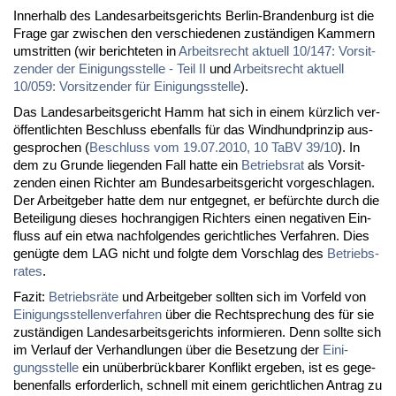
In­ner­halb des Lan­des­ar­beits­ge­richts Ber­lin-Bran­den­burg ist die
Fra­ge gar zwi­schen den ver­schie­de­nen zu­stän­di­gen Kam­mern
um­strit­ten (wir be­rich­te­ten in
Ar­beits­recht ak­tu­ell 10/147: Vor­sit­
zen­der der Ei­ni­gungs­stel­le - Teil II
und
Ar­beits­recht ak­tu­ell
10/059: Vor­sit­zen­der für Ei­ni­gungs­stel­le
).
Das Lan­des­ar­beits­ge­richt Hamm hat sich in ei­nem kürz­lich ver­
öf­fent­lich­ten Be­schluss eben­falls für das Wind­hund­prin­zip aus­
ge­spro­chen (
Be­schluss vom 19.07.2010, 10 TaBV 39/10
). In
dem zu Grun­de lie­gen­den Fall hat­te ein
Be­triebs­rat
als Vor­sit­
zen­den ei­nen Rich­ter am Bun­des­ar­beits­ge­richt vor­ge­schla­gen.
Der Ar­beit­ge­ber hat­te dem nur ent­geg­net, er be­fürch­te durch die
Be­tei­li­gung die­ses hoch­ran­gi­gen Rich­ters ei­nen ne­ga­ti­ven Ein­
fluss auf ein et­wa nach­fol­gen­des ge­richt­li­ches Ver­fah­ren. Dies
ge­nüg­te dem LAG nicht und folg­te dem Vor­schlag des
Be­triebs­
ra­tes
.
Fa­zit:
Be­triebs­rä­te
und Ar­beit­ge­ber soll­ten sich im Vor­feld von
Ei­ni­gungs­stel­len­ver­fah­ren
über die Recht­spre­chung des für sie
zu­stän­di­gen Lan­des­ar­beits­ge­richts in­for­mie­ren. Denn soll­te sich
im Ver­lauf der Ver­hand­lun­gen über die Be­set­zung der
Ei­ni­
gungs­stel­le
ein un­über­brück­ba­rer Kon­flikt er­ge­ben, ist es ge­ge­
be­nen­falls er­for­der­lich, schnell mit ei­nem ge­richt­li­chen An­trag zu