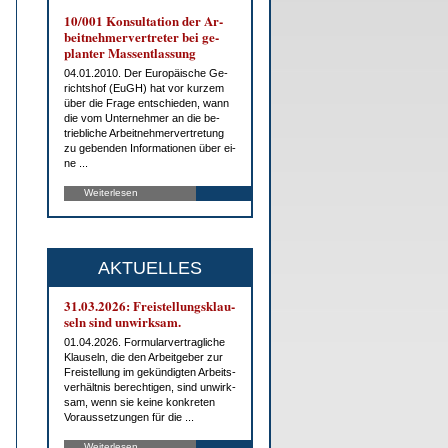
10/001 Kon­sul­ta­ti­on der Ar­
beit­neh­mer­ver­tre­ter bei ge­
plan­ter Mas­s­ent­las­sung
04.01.2010. Der Eu­ro­päi­sche Ge­
richts­hof (EuGH) hat vor kur­zem
über die Fra­ge ent­schie­den, wann
die vom Un­ter­neh­mer an die be­
trieb­li­che Ar­beit­neh­mer­ver­tre­tung
zu ge­ben­den In­for­ma­tio­nen über ei­
ne ...
Weiterlesen
AKTUELLES
31.03.2026: Frei­stel­lungs­klau­
seln sind un­wirk­sam.
01.04.2026. For­mu­lar­ver­trag­li­che
Klau­seln, die den Ar­beit­ge­ber zur
Frei­stel­lung im ge­kün­dig­ten Ar­beits­
ver­hält­nis be­rech­ti­gen, sind un­wirk­
sam, wenn sie kei­ne kon­kre­ten
Vor­aus­set­zun­gen für die ...
Weiterlesen