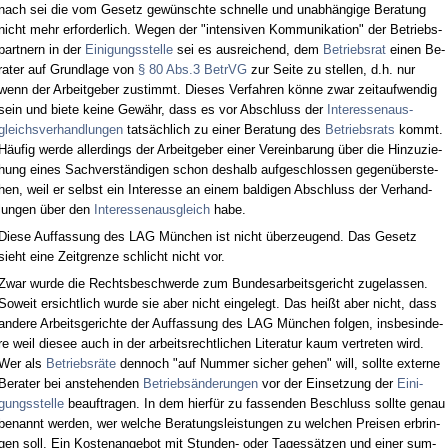
nach sei die vom Ge­setz gewünsch­te schnel­le und un­abhängi­ge Be­ra­tung
nicht mehr er­for­der­lich. We­gen der "in­ten­si­ven Kom­mu­ni­ka­ti­on" der Be­triebs­
part­nern in der
Ei­ni­gungs­stel­le
sei es aus­rei­chend, dem
Be­triebs­rat
ei­nen Be­
ra­ter auf Grund­la­ge von
§ 80 Abs.3 Be­trVG
zur Sei­te zu stel­len, d.h. nur
wenn der Ar­beit­ge­ber zu­stimmt. Die­ses Ver­fah­ren könne zwar zeit­auf­wen­dig
sein und bie­te kei­ne Gewähr, dass es vor Ab­schluss der
In­ter­es­sen­aus­
gleichs­ver­hand­lun­gen
tatsächlich zu ei­ner Be­ra­tung des
Be­triebs­rats
kommt.
Häufig wer­de al­ler­dings der Ar­beit­ge­ber ei­ner Ver­ein­ba­rung über die Hin­zu­zie­
hung ei­nes Sach­verständi­gen schon des­halb auf­ge­schlos­sen ge­genüber­ste­
hen, weil er selbst ein In­ter­es­se an ei­nem bal­di­gen Ab­schluss der Ver­hand­
lun­gen über den
In­ter­es­sen­aus­gleich
ha­be.
Die­se Auf­fas­sung des LAG München ist nicht über­zeu­gend. Das Ge­setz
sieht ei­ne Zeit­gren­ze schlicht nicht vor.
Zwar wur­de die Rechts­be­schwer­de zum Bun­des­ar­beits­ge­richt zu­ge­las­sen.
So­weit er­sicht­lich wur­de sie aber nicht ein­ge­legt. Das heißt aber nicht, dass
an­de­re Ar­beits­ge­rich­te der Auf­fas­sung des LAG München fol­gen, ins­bes­in­de­
re weil die­see auch in der ar­beits­recht­li­chen Li­te­ra­tur kaum ver­tre­ten wird.
Wer als
Be­triebsräte
den­noch "auf Num­mer si­cher ge­hen" will, soll­te ex­ter­ne
Be­ra­ter bei an­ste­hen­den
Be­triebsände­run­gen
vor der Ein­set­zung der
Ei­ni­
gungs­stel­le
be­auf­tra­gen. In dem hierfür zu fas­sen­den Be­schluss soll­te ge­nau
be­nannt wer­den, wer wel­che Be­ra­tungs­leis­tun­gen zu wel­chen Prei­sen er­brin­
gen soll. Ein Kos­ten­an­ge­bot mit St­un­den- oder Ta­gessätzen und ei­ner sum­