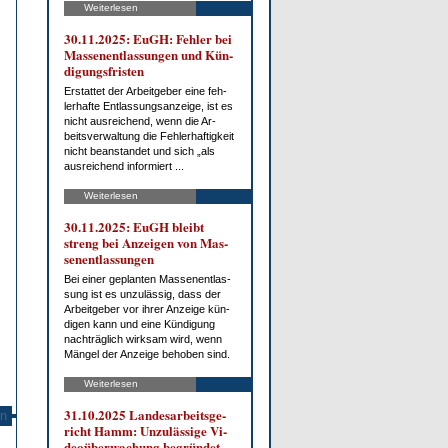
Weiterlesen
30.11.2025: EuGH: Feh­ler bei
Mas­sen­ent­las­sun­gen und Kün­
di­gungs­fris­ten
Er­stat­tet der Ar­beit­ge­ber ei­ne feh­
ler­haf­te Ent­las­sungs­an­zei­ge, ist es
nicht aus­rei­chend, wenn die Ar­
beits­ver­wal­tung die Feh­ler­haf­tig­keit
nicht be­an­stan­det und sich „als
aus­rei­chend in­for­miert ...
Weiterlesen
30.11.2025: EuGH bleibt
streng bei An­zei­gen von Mas­
sen­ent­las­sun­gen
Bei ei­ner ge­plan­ten Mas­sen­ent­las­
sung ist es un­zu­läs­sig, dass der
Ar­beit­ge­ber vor ih­rer An­zei­ge kün­
di­gen kann und ei­ne Kün­di­gung
nach­träg­lich wirk­sam wird, wenn
Män­gel der An­zei­ge be­ho­ben sind.
Weiterlesen
31.10.2025 Lan­des­ar­beits­ge­
n
richt Hamm: Un­zu­läs­si­ge Vi­
deo­über­wa­chung be­grün­det ...