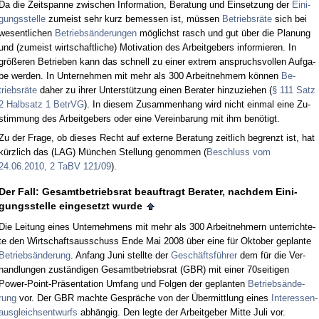
Da die Zeit­span­ne zwi­schen In­for­ma­ti­on, Be­ra­tung und Ein­set­zung der
Ei­ni­
gungs­stel­le
zu­meist sehr kurz be­mes­sen ist, müssen
Be­triebsräte
sich bei
we­sent­li­chen
Be­triebsände­run­gen
möglichst rasch und gut über die Pla­nung
und (zu­meist wirt­schaft­li­che) Mo­ti­va­ti­on des Ar­beit­ge­bers in­for­mie­ren. In
größeren Be­trie­ben kann das schnell zu ei­ner ex­trem an­spruchs­vol­len Auf­ga­
be wer­den. In Un­ter­neh­men mit mehr als 300 Ar­beit­neh­mern können
Be­
triebsräte
da­her zu ih­rer Un­terstützung ei­nen Be­ra­ter hin­zu­zie­hen (
§ 111 Satz
2 Halb­satz 1 Be­trVG
). In die­sem Zu­sam­men­hang wird nicht ein­mal ei­ne Zu­
stim­mung des Ar­beit­ge­bers oder ei­ne Ver­ein­ba­rung mit ihm benötigt.
Zu der Fra­ge, ob die­ses Recht auf ex­ter­ne Be­ra­tung zeit­lich be­grenzt ist, hat
kürz­lich das (LAG) München Stel­lung ge­nom­men (
Be­schluss vom
24.06.2010, 2 TaBV 121/09
).
Der Fall: Ge­samt­be­triebs­rat be­auf­tragt Be­ra­ter, nach­dem Ei­ni­
gungs­stel­le ein­ge­setzt wur­de
Die Lei­tung ei­nes Un­ter­neh­mens mit mehr als 300 Ar­beit­neh­mern un­ter­rich­te­
te den Wirt­schafts­aus­schuss En­de Mai 2008 über ei­ne für Ok­to­ber ge­plan­te
Be­triebsände­rung
. An­fang Ju­ni stell­te der
Geschäftsführer
dem für die Ver­
hand­lun­gen zuständi­gen Ge­samt­be­triebs­rat (GBR) mit ei­ner 70seitigen
Power-Point-Präsen­ta­ti­on Um­fang und Fol­gen der ge­plan­ten
Be­triebsände­
rung
vor. Der GBR mach­te Gespräche von der Über­mitt­lung ei­nes
In­ter­es­sen­
aus­gleichs­ent­wurfs
abhängig. Den leg­te der Ar­beit­ge­ber Mit­te Ju­li vor.