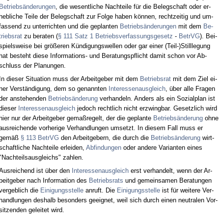
Be­triebsände­run­gen
, die we­sent­li­che Nach­tei­le für die Be­leg­schaft oder er­
heb­li­che Tei­le der Be­leg­schaft zur Fol­ge ha­ben können, recht­zei­tig und um­
fas­send zu un­ter­rich­ten und die ge­plan­ten
Be­triebsände­run­gen
mit dem
Be­
triebs­rat
zu be­ra­ten (
§ 111 Satz 1 Be­triebs­ver­fas­sungs­ge­setz
-
Be­trVG
). Bei­
spiels­wei­se bei größeren Kündi­gungs­wel­len oder gar ei­ner (Teil-)Still­le­gung
hat be­steht die­se In­for­ma­ti­ons- und Be­ra­tungs­pflicht da­mit schon vor Ab­
schluss der Pla­nun­gen.
In die­ser Si­tua­ti­on muss der Ar­beit­ge­ber mit dem
Be­triebs­rat
mit dem Ziel ei­
ner Verständi­gung, dem so ge­nann­ten
In­ter­es­sen­aus­gleich
, über al­le Fra­gen
der an­ste­hen­den
Be­triebsände­rung
ver­han­deln. An­ders als ein So­zi­al­plan ist
die­ser
In­ter­es­sen­aus­gleich
je­doch recht­lich nicht er­zwing­bar. Ge­setz­lich wird
hier nur der Ar­beit­ge­ber ge­maßre­gelt, der die ge­plan­te
Be­triebsände­rung
oh­ne
aus­rei­chen­de vor­he­ri­ge Ver­hand­lun­gen um­setzt. In die­sem Fall muss er
gemäß
§ 113 Be­trVG
den Ar­beit­ge­bern, die durch die
Be­triebsände­rung
wirt­
schaft­li­che Nach­tei­le er­lei­den,
Ab­fin­dun­gen
oder an­de­re Va­ri­an­ten ei­nes
"Nach­teils­aus­gleichs" zah­len.
Aus­rei­chend ist über den
In­ter­es­sen­aus­gleich
erst ver­han­delt, wenn der Ar­
beit­ge­ber nach In­for­ma­ti­on des
Be­triebs­rats
und ge­mein­sa­men Be­ra­tun­gen
ver­geb­lich die
Ei­ni­gungs­stel­le
an­ruft. Die
Ei­ni­gungs­stel­le
ist für wei­te­re Ver­
hand­lun­gen des­halb be­son­ders ge­eig­net, weil sich durch ei­nen neu­tra­len Vor­
sit­zen­den ge­lei­tet wird.