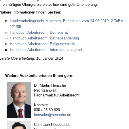
menmäßigen Ober­gren­ze bie­tet hier ei­ne gu­te Ori­en­tie­rung.
Nähe­re In­for­ma­tio­nen fin­den Sie hier:
Lan­des­ar­beits­ge­richt München, Be­schluss vom 24.06.2010, 2 TaBV
121/09
Hand­buch Ar­beits­recht: Be­triebs­rat
Hand­buch Ar­beits­recht: Be­triebsände­rung
Hand­buch Ar­beits­recht: Ei­ni­gungs­stel­le
Hand­buch Ar­beits­recht: In­ter­es­sen­aus­gleich
Letzte Überarbeitung: 18. Januar 2014
Weitere Auskünfte erteilen Ihnen gern:
Dr. Martin Hensche
Rechtsanwalt
Fachanwalt für Arbeitsrecht
Kontakt:
030 / 26 39 620
hensche@hensche.de
Christoph Hildebrandt