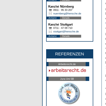
Kanzlei Nürnberg
0911 - 95 33 207
nuernberg@hensche.de
Anfahrt
Details
Kanzlei Stuttgart
0711 - 47 09 710
stuttgart@hensche.de
Anfahrt
Details
REFERENZEN
Arbeitsrecht.de
Jura Uni SB