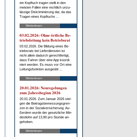
ein Kopf­tuch tra­gen stellt in den
meis­ten Fäl­len ei­ne recht­lich un­zu­
läs­si­ge Dis­kri­mi­nie­rung dar, da das
Tra­gen ei­nes Kopf­tuchs ...
Weiterlesen
03.02.2026: Oh­ne ört­li­che Be­
triebs­lei­tung kein Be­triebs­rat
03.02.2026. Die Bil­dung ei­nes Be­
triebs­rats bei Lie­fer­diens­ten ist
nicht al­lein da­durch ge­recht­fer­tigt,
dass Fah­rer über ei­ne App ko­or­di­
niert wer­den. Es muss vor Ort ei­ne
Lei­tungs­funk­ti­on aus­ge­übt ...
Weiterlesen
20.01.2026: Neu­re­ge­lun­gen
zum Jah­res­be­ginn 2026
20.01.2026. Zum Ja­nu­ar 2026 stei­
gen die Bei­trags­be­mes­sungs­gren­
zen in der So­zi­al­ver­si­che­rung. Au­
ßer­dem wur­de der ge­setz­li­che Min­
dest­lohn auf 13,90 pro St­un­de an­
ge­ho­ben.
Weiterlesen