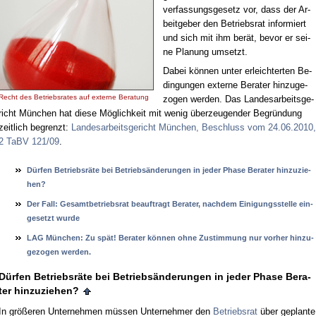
ver­fas­sungs­ge­setz vor, dass der Ar­
beit­ge­ber den Be­triebs­rat in­for­miert
und sich mit ihm be­rät, be­vor er sei­
ne Pla­nung um­setzt.
Da­bei kön­nen un­ter er­leich­ter­ten Be­
din­gun­gen ex­ter­ne Be­ra­ter hin­zu­ge­
Recht des Be­triebs­ra­tes auf ex­ter­ne Be­ra­tung
zo­gen wer­den. Das Lan­des­ar­beits­ge­
richt Mün­chen hat die­se Mög­lich­keit mit we­nig über­zeu­gen­der Be­grün­dung
zeit­lich be­grenzt:
Lan­des­ar­beits­ge­richt Mün­chen, Be­schluss vom 24.06.2010,
2 TaBV 121/09
.
Dürfen Be­triebsräte bei Be­triebsände­run­gen in je­der Pha­se Be­ra­ter hin­zu­zie­
hen?
Der Fall: Ge­samt­be­triebs­rat be­auf­tragt Be­ra­ter, nach­dem Ei­ni­gungs­stel­le ein­
ge­setzt wur­de
LAG München: Zu spät! Be­ra­ter können oh­ne Zu­stim­mung nur vor­her hin­zu­
ge­zo­gen wer­den.
Dürfen Be­triebsräte bei Be­triebsände­run­gen in je­der Pha­se Be­ra­
ter hin­zu­zie­hen?
In größeren Un­ter­neh­men müssen Un­ter­neh­mer den
Be­triebs­rat
über ge­plan­te