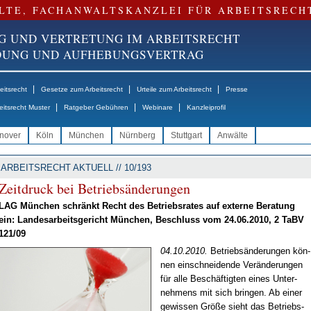
LTE, FACHANWALTSKANZLEI FÜR ARBEITSRECH
G UND VERTRETUNG IM ARBEITSRECHT
NDUNG UND AUFHEBUNGSVERTRAG
|
|
|
itsrecht
Gesetze zum Arbeitsrecht
Urteile zum Arbeitsrecht
Presse
|
|
|
eitsrecht Muster
Ratgeber Gebühren
Webinare
Kanzleiprofil
nover
Köln
München
Nürnberg
Stuttgart
Anwälte
ARBEITSRECHT AKTUELL // 10/193
Zeit­druck bei Be­trieb­s­än­de­run­gen
LAG Mün­chen schränkt Recht des Be­triebs­ra­tes auf ex­ter­ne Be­ra­tung
ein: Lan­des­ar­beits­ge­richt Mün­chen, Be­schluss vom 24.06.2010, 2 TaBV
121/09
04.10.2010.
Be­trieb­s­än­de­run­gen kön­
nen ein­schnei­den­de Ver­än­de­run­gen
für al­le Be­schäf­tig­ten ei­nes Un­ter­
neh­mens mit sich brin­gen. Ab ei­ner
ge­wis­sen Grö­ße sieht das Be­triebs­