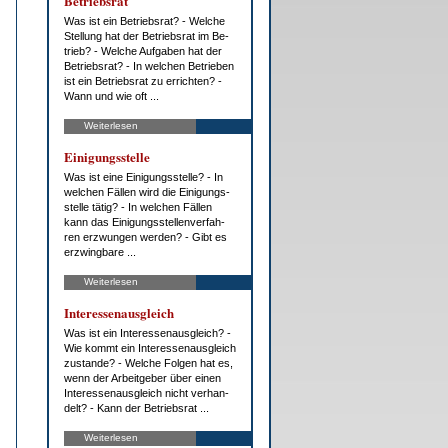
Be­triebs­rat
Was ist ein Be­triebs­rat? - Wel­che
Stel­lung hat der Be­triebs­rat im Be­
trieb? - Wel­che Auf­ga­ben hat der
Be­triebs­rat? - In wel­chen Be­trie­ben
ist ein Be­triebs­rat zu er­rich­ten? -
Wann und wie oft ...
Weiterlesen
Ei­ni­gungs­stel­le
Was ist ei­ne Ei­ni­gungs­stel­le? - In
wel­chen Fäl­len wird die Ei­ni­gungs­
stel­le tä­tig? - In wel­chen Fäl­len
kann das Ei­ni­gungs­stel­len­ver­fah­
ren er­zwun­gen wer­den? - Gibt es
er­zwing­ba­re ...
Weiterlesen
In­ter­es­sen­aus­gleich
Was ist ein In­ter­es­sen­aus­gleich? -
Wie kommt ein In­ter­es­sen­aus­gleich
zu­stan­de? - Wel­che Fol­gen hat es,
wenn der Ar­beit­ge­ber über ei­nen
In­ter­es­sen­aus­gleich nicht ver­han­
delt? - Kann der Be­triebs­rat ...
Weiterlesen