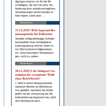
di­gungs­schut­zes nur für die Be­
schäf­tig­ten, die sich mit ei­ner Ver­
än­de­rung ih­rer ar­beits­ver­trag­li­chen
Ver­ein­ba­run­gen ein­ver­stan­den er­
klärt ha­ben, steht ei­ner ...
Weiterlesen
31.12.2025: BAG be­grenzt Bo­
nus­an­sprü­che bei Fehl­zei­ten
Va­ria­ble er­folgs­ab­hän­gi­ge Ge­halts­
be­stand­tei­le oh­ne un­mit­tel­ba­ren
Leis­tungs­be­zug sind für Zei­ten ei­
ner El­tern­zeit­zeit im All­ge­mei­nen,
d.h. oh­ne be­son­de­re Ver­ein­ba­run­
gen, nicht zu zah­len.
Weiterlesen
30.11.2025 LAG Stutt­gart: So­
zi­al­plan bei ver­spä­te­ter Wahl
ei­nes Be­triebs­rats?
1. Wird in ei­nem bis­lang be­triebs­
rats­lo­sen Be­trieb ein Be­triebs­rat
erst ge­bil­det, nach­dem der Ar­beit­
ge­ber mit der Um­set­zung der Be­
trieb­s­än­de­rung be­gon­nen hat, steht
dem Be­triebs­rat nach ...