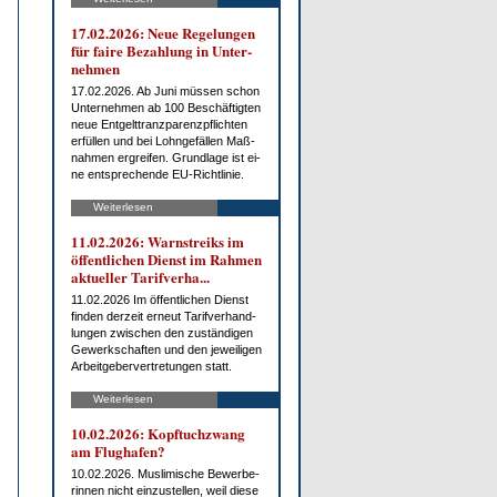
17.02.2026: Neue Re­ge­lun­gen
für fai­re Be­zah­lung in Un­ter­
neh­men
17.02.2026. Ab Ju­ni müs­sen schon
Un­ter­neh­men ab 100 Be­schäf­tig­ten
neue Ent­gelt­tranz­pa­renz­pflich­ten
er­fül­len und bei Lohn­ge­fäl­len Maß­
nah­men er­grei­fen. Grund­la­ge ist ei­
ne ent­spre­chen­de EU-Richt­li­nie.
Weiterlesen
11.02.2026: Warn­streiks im
öf­fent­li­chen Dienst im Rah­men
ak­tu­el­ler Ta­rif­ver­ha...
11.02.2026 Im öf­fent­li­chen Dienst
fin­den der­zeit er­neut Ta­rif­ver­hand­
lun­gen zwi­schen den zu­stän­di­gen
Ge­werk­schaf­ten und den je­wei­li­gen
Ar­beit­ge­ber­ver­tre­tun­gen statt.
Weiterlesen
10.02.2026: Kopf­tuch­zwang
am Flug­ha­fen?
10.02.2026. Mus­li­mi­sche Be­wer­be­
rin­nen nicht ein­zu­stel­len, weil die­se