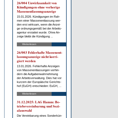
26/004 Un­wirk­sam­keit von
Kün­di­gun­gen oh­ne vor­he­ri­ge
Mas­sen­ent­las­sungs­an­zei­ge
15.01.2026. Kün­di­gun­gen im Rah­
men ei­ner Mas­sen­ent­las­sung wer­
den erst wirk­sam, wenn die An­zei­
ge ord­nungs­ge­mäß bei der Ar­beits­
agen­tur er­stat­tet wur­de. Oh­ne An­
zei­ge bleibt die Kün­di­gung ...
Weiterlesen
26/003 Feh­ler­haf­te Mas­sen­ent­
las­sungs­an­zei­ge nicht kor­ri­
giert wer­den
13.01.2026. Feh­ler­haf­te An­zei­gen
von Mas­sen­ent­las­sun­gen ver­hin­
dern die Auf­ga­ben­wahr­neh­mung
der Ar­beits­ver­wal­tung. Dies hat vor
kur­zem der Eu­ro­päi­sche Ge­richts­
hof (EuGH) ent­schie­den: EuGH, ...
Weiterlesen
31.12.2025: LAG Hamm: Be­
triebs­ver­ein­ba­rung und So­zi­
al­aus­wahl
Die Ver­ein­ba­rung ei­nes Son­der­kün­