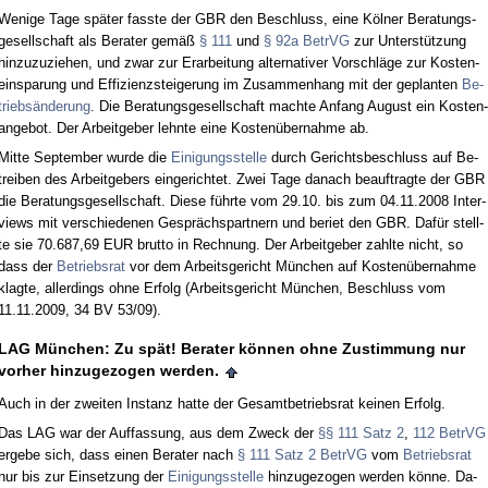
We­ni­ge Ta­ge später fass­te der GBR den Be­schluss, ei­ne Kölner Be­ra­tungs­
ge­sell­schaft als Be­ra­ter gemäß
§ 111
und
§ 92a Be­trVG
zur Un­terstützung
hin­zu­zu­zie­hen, und zwar zur Er­ar­bei­tung al­ter­na­ti­ver Vor­schläge zur Kos­ten­
ein­spa­rung und Ef­fi­zi­enz­stei­ge­rung im Zu­sam­men­hang mit der ge­plan­ten
Be­
triebsände­rung
. Die Be­ra­tungs­ge­sell­schaft mach­te An­fang Au­gust ein Kos­ten­
an­ge­bot. Der Ar­beit­ge­ber lehn­te ei­ne Kos­tenüber­nah­me ab.
Mit­te Sep­tem­ber wur­de die
Ei­ni­gungs­stel­le
durch Ge­richts­be­schluss auf Be­
trei­ben des Ar­beit­ge­bers ein­ge­rich­tet. Zwei Ta­ge da­nach be­auf­trag­te der GBR
die Be­ra­tungs­ge­sell­schaft. Die­se führ­te vom 29.10. bis zum 04.11.2008 In­ter­
views mit ver­schie­de­nen Gesprächs­part­nern und be­riet den GBR. Dafür stell­
te sie 70.687,69 EUR brut­to in Rech­nung. Der Ar­beit­ge­ber zahl­te nicht, so
dass der
Be­triebs­rat
vor dem Ar­beits­ge­richt München auf Kos­tenüber­nah­me
klag­te, al­ler­dings oh­ne Er­folg (Ar­beits­ge­richt München, Be­schluss vom
11.11.2009, 34 BV 53/09).
LAG München: Zu spät! Be­ra­ter können oh­ne Zu­stim­mung nur
vor­her hin­zu­ge­zo­gen wer­den.
Auch in der zwei­ten In­stanz hat­te der Ge­samt­be­triebs­rat kei­nen Er­folg.
Das LAG war der Auf­fas­sung, aus dem Zweck der
§§ 111 Satz 2
,
112 Be­trVG
er­ge­be sich, dass ei­nen Be­ra­ter nach
§ 111 Satz 2 Be­trVG
vom
Be­triebs­rat
nur bis zur Ein­set­zung der
Ei­ni­gungs­stel­le
hin­zu­ge­zo­gen wer­den könne. Da­