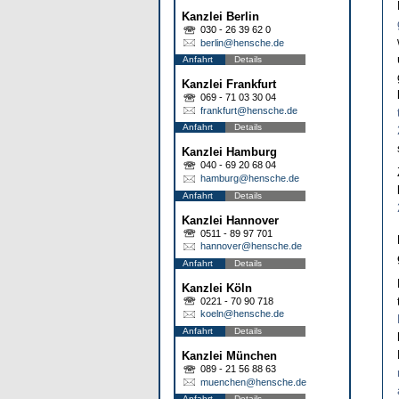
Kanzlei Berlin
030 - 26 39 62 0
berlin@hensche.de
Anfahrt
Details
Kanzlei Frankfurt
069 - 71 03 30 04
frankfurt@hensche.de
Anfahrt
Details
Kanzlei Hamburg
040 - 69 20 68 04
hamburg@hensche.de
Anfahrt
Details
Kanzlei Hannover
0511 - 89 97 701
hannover@hensche.de
Anfahrt
Details
Kanzlei Köln
0221 - 70 90 718
koeln@hensche.de
Anfahrt
Details
Kanzlei München
089 - 21 56 88 63
muenchen@hensche.de
Anfahrt
Details