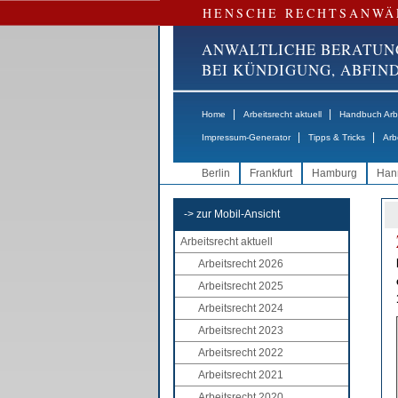
HENSCHE RECHTSANWÄ
ANWALTLICHE BERATUN
BEI KÜNDIGUNG, ABFI
|
|
Home
Arbeitsrecht aktuell
Handbuch Arbe
|
|
Impressum-Generator
Tipps & Tricks
Arb
Berlin
Frankfurt
Hamburg
Han
-> zur Mobil-Ansicht
Arbeitsrecht aktuell
Arbeitsrecht 2026
Arbeitsrecht 2025
Arbeitsrecht 2024
Arbeitsrecht 2023
Arbeitsrecht 2022
Arbeitsrecht 2021
Arbeitsrecht 2020