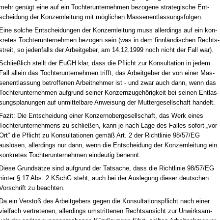
mehr genügt ei­ne auf ein Toch­ter­un­ter­neh­men be­zo­ge­ne stra­te­gi­sche Ent­
schei­dung der Kon­zern­lei­tung mit mögli­chen Mas­sen­ent­las­sungs­fol­gen.
Ei­ne sol­che Ent­schei­dun­gen der Kon­zern­lei­tung muss al­ler­dings auf ein kon­
kre­tes Toch­ter­un­ter­neh­men be­zo­gen sein (was in dem finnländi­schen Rechts­
streit, so je­den­falls der Ar­beit­ge­ber, am 14.12.1999 noch nicht der Fall war).
Sch­ließlich stellt der EuGH klar, dass die Pflicht zur Kon­sul­ta­ti­on in je­dem
Fall al­lein das Toch­ter­un­ter­neh­men trifft, das Ar­beit­ge­ber der von ei­ner Mas­
sen­ent­las­sung be­trof­fe­nen Ar­beit­neh­mer ist - und zwar auch dann, wenn das
Toch­ter­un­ter­neh­men auf­grund sei­ner Kon­zern­zu­gehörig­keit bei sei­nen Ent­las­
sungs­pla­nun­gen auf un­mit­tel­ba­re An­wei­sung der Mut­ter­ge­sell­schaft han­delt.
Fa­zit: Die Ent­schei­dung ei­ner Kon­zer­no­ber­ge­sell­schaft, das Werk ei­nes
Toch­ter­un­ter­neh­mens zu schließen, kann je nach La­ge des Fal­les so­fort „vor
Ort“ die Pflicht zu Kon­sul­ta­tio­nen gemäß Art. 2 der Richt­li­nie 98/57/EG
auslösen, al­ler­dings nur dann, wenn die Ent­schei­dung der Kon­zern­lei­tung ein
kon­kre­tes Toch­ter­un­ter­neh­men ein­deu­tig be­nennt.
Die­se Grundsätze sind auf­grund der Tat­sa­che, dass die Richt­li­nie 98/57/EG
hin­ter § 17 Abs. 2 KSchG steht, auch bei der Aus­le­gung die­ser deut­schen
Vor­schrift zu be­ach­ten.
Da ein Ver­s­toß des Ar­beit­ge­bers ge­gen die Kon­sul­ta­ti­ons­pflicht nach ei­ner
viel­fach ver­tre­te­nen, al­ler­dings um­strit­te­nen Rechts­an­sicht zur Un­wirk­sam­