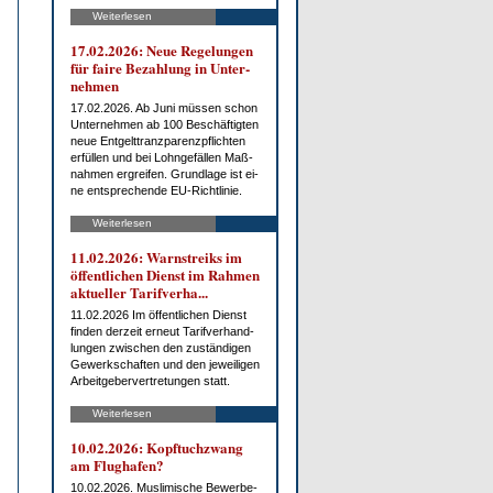
Weiterlesen
17.02.2026: Neue Re­ge­lun­gen
für fai­re Be­zah­lung in Un­ter­
neh­men
17.02.2026. Ab Ju­ni müs­sen schon
Un­ter­neh­men ab 100 Be­schäf­tig­ten
neue Ent­gelt­tranz­pa­renz­pflich­ten
er­fül­len und bei Lohn­ge­fäl­len Maß­
nah­men er­grei­fen. Grund­la­ge ist ei­
ne ent­spre­chen­de EU-Richt­li­nie.
Weiterlesen
11.02.2026: Warn­streiks im
öf­fent­li­chen Dienst im Rah­men
ak­tu­el­ler Ta­rif­ver­ha...
11.02.2026 Im öf­fent­li­chen Dienst
fin­den der­zeit er­neut Ta­rif­ver­hand­
lun­gen zwi­schen den zu­stän­di­gen
Ge­werk­schaf­ten und den je­wei­li­gen
Ar­beit­ge­ber­ver­tre­tun­gen statt.
Weiterlesen
10.02.2026: Kopf­tuch­zwang
am Flug­ha­fen?
10.02.2026. Mus­li­mi­sche Be­wer­be­