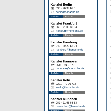
Kanzlei Berlin
030 - 26 39 62 0
berlin@hensche.de
Anfahrt
Details
Kanzlei Frankfurt
069 - 71 03 30 04
frankfurt@hensche.de
Anfahrt
Details
Kanzlei Hamburg
040 - 69 20 68 04
hamburg@hensche.de
Anfahrt
Details
Kanzlei Hannover
0511 - 89 97 701
hannover@hensche.de
Anfahrt
Details
Kanzlei Köln
0221 - 70 90 718
koeln@hensche.de
Anfahrt
Details
Kanzlei München
089 - 21 56 88 63
muenchen@hensche.de
Anfahrt
Details