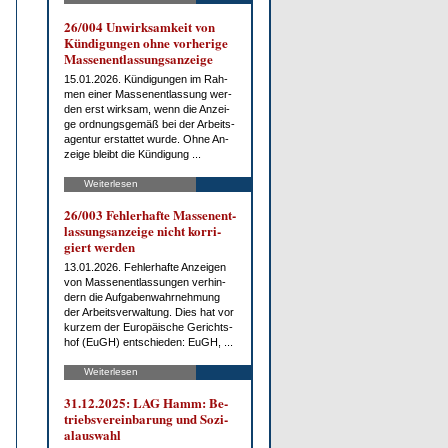
26/004 Un­wirk­sam­keit von
Kün­di­gun­gen oh­ne vor­he­ri­ge
Mas­sen­ent­las­sungs­an­zei­ge
15.01.2026. Kün­di­gun­gen im Rah­
men ei­ner Mas­sen­ent­las­sung wer­
den erst wirk­sam, wenn die An­zei­
ge ord­nungs­ge­mäß bei der Ar­beits­
agen­tur er­stat­tet wur­de. Oh­ne An­
zei­ge bleibt die Kün­di­gung ...
Weiterlesen
26/003 Feh­ler­haf­te Mas­sen­ent­
las­sungs­an­zei­ge nicht kor­ri­
giert wer­den
13.01.2026. Feh­ler­haf­te An­zei­gen
von Mas­sen­ent­las­sun­gen ver­hin­
dern die Auf­ga­ben­wahr­neh­mung
der Ar­beits­ver­wal­tung. Dies hat vor
kur­zem der Eu­ro­päi­sche Ge­richts­
hof (EuGH) ent­schie­den: EuGH, ...
Weiterlesen
31.12.2025: LAG Hamm: Be­
triebs­ver­ein­ba­rung und So­zi­
al­aus­wahl