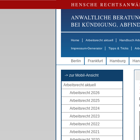
HENSCHE RECHTSANWÄ
ANWALTLICHE BERATUN
BEI KÜNDIGUNG, ABFI
|
|
Home
Arbeitsrecht aktuell
Handbuch Arbe
|
|
Impressum-Generator
Tipps & Tricks
Arb
Berlin
Frankfurt
Hamburg
Han
-> zur Mobil-Ansicht
Arbeitsrecht aktuell
Arbeitsrecht 2026
Arbeitsrecht 2025
Arbeitsrecht 2024
Arbeitsrecht 2023
Arbeitsrecht 2022
Arbeitsrecht 2021
Arbeitsrecht 2020