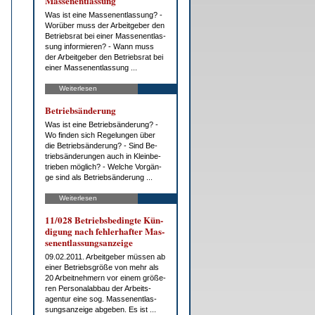
Mas­sen­ent­las­sung
Was ist ei­ne Mas­sen­ent­las­sung? -
Wor­über muss der Ar­beit­ge­ber den
Be­triebs­rat bei ei­ner Mas­sen­ent­las­
sung in­for­mie­ren? - Wann muss
der Ar­beit­ge­ber den Be­triebs­rat bei
ei­ner Mas­sen­ent­las­sung ...
Weiterlesen
Be­trieb­s­än­de­rung
Was ist ei­ne Be­trieb­s­än­de­rung? -
Wo fin­den sich Re­ge­lun­gen über
die Be­trieb­s­än­de­rung? - Sind Be­
trieb­s­än­de­run­gen auch in Klein­be­
trie­ben mög­lich? - Wel­che Vor­gän­
ge sind als Be­trieb­s­än­de­rung ...
Weiterlesen
11/028 Be­triebs­be­ding­te Kün­
di­gung nach feh­ler­haf­ter Mas­
sen­ent­las­sungs­an­zei­ge
09.02.2011. Ar­beit­ge­ber müs­sen ab
ei­ner Be­triebs­grö­ße von mehr als
20 Ar­beit­neh­mern vor ei­nem grö­ße­
ren Per­so­nal­ab­bau der Ar­beits­
agen­tur ei­ne sog. Mas­sen­ent­las­
sungs­an­zei­ge ab­ge­ben. Es ist ...