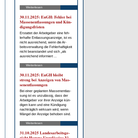
Weiterlesen
30.11.2025: EuGH: Feh­ler bei
Mas­sen­ent­las­sun­gen und Kün­
di­gungs­fris­ten
Er­stat­tet der Ar­beit­ge­ber ei­ne feh­
ler­haf­te Ent­las­sungs­an­zei­ge, ist es
nicht aus­rei­chend, wenn die Ar­
beits­ver­wal­tung die Feh­ler­haf­tig­keit
nicht be­an­stan­det und sich „als
aus­rei­chend in­for­miert ...
Weiterlesen
30.11.2025: EuGH bleibt
streng bei An­zei­gen von Mas­
sen­ent­las­sun­gen
Bei ei­ner ge­plan­ten Mas­sen­ent­las­
sung ist es un­zu­läs­sig, dass der
Ar­beit­ge­ber vor ih­rer An­zei­ge kün­
di­gen kann und ei­ne Kün­di­gung
nach­träg­lich wirk­sam wird, wenn
Män­gel der An­zei­ge be­ho­ben sind.
Weiterlesen
31.10.2025 Lan­des­ar­beits­ge­
richt Hamm: Un­zu­läs­si­ge Vi­