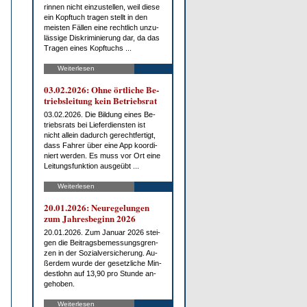
rin­nen nicht ein­zu­stel­len, weil die­se
ein Kopf­tuch tra­gen stellt in den
meis­ten Fäl­len ei­ne recht­lich un­zu­
läs­si­ge Dis­kri­mi­nie­rung dar, da das
Tra­gen ei­nes Kopf­tuchs ...
Weiterlesen
03.02.2026: Oh­ne ört­li­che Be­
triebs­lei­tung kein Be­triebs­rat
03.02.2026. Die Bil­dung ei­nes Be­
triebs­rats bei Lie­fer­diens­ten ist
nicht al­lein da­durch ge­recht­fer­tigt,
dass Fah­rer über ei­ne App ko­or­di­
niert wer­den. Es muss vor Ort ei­ne
Lei­tungs­funk­ti­on aus­ge­übt ...
Weiterlesen
20.01.2026: Neu­re­ge­lun­gen
zum Jah­res­be­ginn 2026
20.01.2026. Zum Ja­nu­ar 2026 stei­
gen die Bei­trags­be­mes­sungs­gren­
zen in der So­zi­al­ver­si­che­rung. Au­
ßer­dem wur­de der ge­setz­li­che Min­
dest­lohn auf 13,90 pro St­un­de an­
ge­ho­ben.
Weiterlesen