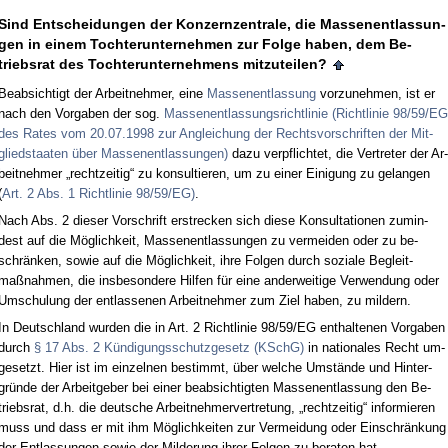
Sind Ent­schei­dun­gen der Kon­zern­zen­tra­le, die Mas­sen­ent­las­sun­
gen in ei­nem Toch­ter­un­ter­neh­men zur Fol­ge ha­ben, dem Be­
triebs­rat des Toch­ter­un­ter­neh­mens mit­zu­tei­len?
Be­ab­sich­tigt der Ar­beit­neh­mer, ei­ne
Mas­sen­ent­las­sung
vor­zu­neh­men, ist er
nach den Vor­ga­ben der sog.
Mas­sen­ent­las­sungs­richt­li­nie (Richt­li­nie 98/59/EG
des Ra­tes vom 20.07.1998 zur An­glei­chung der Rechts­vor­schrif­ten der Mit­
glied­staa­ten über Mas­sen­ent­las­sun­gen)
da­zu ver­pflich­tet, die Ver­tre­ter der Ar­
beit­neh­mer „recht­zei­tig“ zu kon­sul­tie­ren, um zu ei­ner Ei­ni­gung zu ge­lan­gen
(
Art. 2 Abs. 1 Richt­li­nie 98/59/EG)
.
Nach Abs. 2 die­ser Vor­schrift er­stre­cken sich die­se Kon­sul­ta­tio­nen zu­min­
dest auf die Möglich­keit, Mas­sen­ent­las­sun­gen zu ver­mei­den oder zu be­
schränken, so­wie auf die Möglich­keit, ih­re Fol­gen durch so­zia­le Be­gleit­
maßnah­men, die ins­be­son­de­re Hil­fen für ei­ne an­der­wei­ti­ge Ver­wen­dung oder
Um­schu­lung der ent­las­se­nen Ar­beit­neh­mer zum Ziel ha­ben, zu mil­dern.
In Deutsch­land wur­den die in Art. 2 Richt­li­nie 98/59/EG ent­hal­te­nen Vor­ga­ben
durch
§ 17 Abs. 2 Kündi­gungs­schutz­ge­setz (KSchG)
in na­tio­na­les Recht um­
ge­setzt. Hier ist im ein­zel­nen be­stimmt, über wel­che Umstände und Hin­ter­
gründe der Ar­beit­ge­ber bei ei­ner be­ab­sich­tig­ten Mas­sen­ent­las­sung den Be­
triebs­rat, d.h. die deut­sche Ar­beit­neh­mer­ver­tre­tung, „recht­zei­tig“ in­for­mie­ren
muss und dass er mit ihm Möglich­kei­ten zur Ver­mei­dung oder Ein­schränkung
der Ent­las­sun­gen so­wie der Mil­de­rung ih­rer Fol­gen zu be­ra­ten hat.