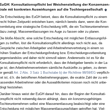
EuGH: Kon­sul­ta­ti­ons­pflicht bei Wei­chen­stel­lung der Kon­zern­zen­
tra­le mit kon­kre­ten Aus­wir­kun­gen auf die Toch­ter­ge­sell­schaft
Die Ent­schei­dung des EuGH be­tont, dass die Kon­sul­ta­ti­ons­pflicht zu ei­nem
recht frühen Zeit­punkt ent­ste­hen kann, nämlich be­reits dann, wenn die Kon­
zern­lei­tung ei­ne stra­te­gi­sche Ent­schei­dung trifft, die ein Toch­ter­un­ter­neh­men
da­zu zwingt, Mas­sen­ent­las­sun­gen ins Au­ge zu fas­sen oder zu pla­nen.
Die bloße Ab­sicht, ei­ne sol­che Ent­schei­dung mit mögli­chen Ent­las­sungs­fol­
gen zu tref­fen, löst die Kon­sul­ta­ti­ons­pflicht al­ler­dings noch nicht aus, da
Gespräche zwi­schen Ar­beit­ge­ber und Ar­beit­neh­mer­ver­tre­tung in ei­nem so
frühen Sta­di­um der Ent­schei­dungs­fin­dung bzw. Ent­schei­dungs­vor­be­rei­tung
ge­gen­stands­los und da­her nicht sinn­voll wären. An­de­rer­seits ist es für die
Kon­sul­ta­ti­ons­pflicht nicht er­for­der­lich, dass der Ar­beit­ge­ber be­reits in der La­
ge ist, den Ar­beit­neh­mer­ver­tre­tern sämt­li­che Auskünf­te zu ge­ben, zu de­nen
er gemäß
Art. 2 Abs. 3 Satz 1 Buch­sta­be b) der Richt­li­nie 98/59/EG
ver­pflich­
tet ist, d.h. die be­trof­fe­nen Ar­beit­neh­mer­grup­pen, die ex­ak­te Zahl der zu ent­
las­sen­den Ar­beit­neh­mer oder die Aus­wahl­kri­te­ri­en müssen noch nicht un­be­
dingt fest­ste­hen.
Darüber hin­aus weist der EuGH dar­auf hin, dass der Be­ginn der Kon­sul­ta­ti­
ons­pflicht nicht not­wen­dig da­von abhängt, dass ein kon­zern­zu­gehöri­ges
Toch­ter­un­ter­neh­men selbst ei­ne Mas­sen­ent­las­sung be­ab­sich­tigt oder ei­ne
Ent­schei­dung mit mögli­chen Mas­sen­ent­las­sungs­fol­gen ge­trof­fen hat. Viel­