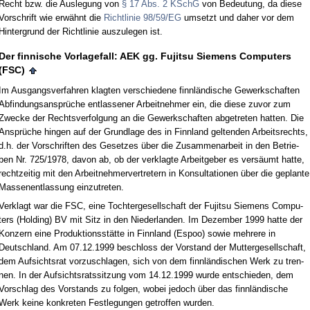
Recht bzw. die Aus­le­gung von
§ 17 Abs. 2 KSchG
von Be­deu­tung, da die­se
Vor­schrift wie erwähnt die
Richt­li­nie 98/59/EG
um­setzt und da­her vor dem
Hin­ter­grund der Richt­li­nie aus­zu­le­gen ist.
Der fin­ni­sche Vor­la­ge­fall: AEK gg. Fu­jit­su Sie­mens Com­pu­ters
(FSC)
Im Aus­gangs­ver­fah­ren klag­ten ver­schie­de­ne finnländi­sche Ge­werk­schaf­ten
Ab­fin­dungs­ansprüche ent­las­se­ner Ar­beit­neh­mer ein, die die­se zu­vor zum
Zwe­cke der Rechts­ver­fol­gung an die Ge­werk­schaf­ten ab­ge­tre­ten hat­ten. Die
Ansprüche hin­gen auf der Grund­la­ge des in Finn­land gel­ten­den Ar­beits­rechts,
d.h. der Vor­schrif­ten des Ge­set­zes über die Zu­sam­men­ar­beit in den Be­trie­
ben Nr. 725/1978, da­von ab, ob der ver­klag­te Ar­beit­ge­ber es versäumt hat­te,
recht­zei­tig mit den Ar­beit­neh­mer­ver­tre­tern in Kon­sul­ta­tio­nen über die ge­plan­te
Mas­sen­ent­las­sung ein­zu­tre­ten.
Ver­klagt war die FSC, ei­ne Toch­ter­ge­sell­schaft der Fu­jit­su Sie­mens Com­pu­
ters (Hol­ding) BV mit Sitz in den Nie­der­lan­den. Im De­zem­ber 1999 hat­te der
Kon­zern ei­ne Pro­duk­ti­onsstätte in Finn­land (Es­poo) so­wie meh­re­re in
Deutsch­land. Am 07.12.1999 be­schloss der Vor­stand der Mut­ter­ge­sell­schaft,
dem Auf­sichts­rat vor­zu­schla­gen, sich von dem finnländi­schen Werk zu tren­
nen. In der Auf­sichts­rats­sit­zung vom 14.12.1999 wur­de ent­schie­den, dem
Vor­schlag des Vor­stands zu fol­gen, wo­bei je­doch über das finnländi­sche
Werk kei­ne kon­kre­ten Fest­le­gun­gen ge­trof­fen wur­den.