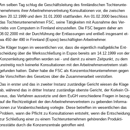
Am sel­ben Tag schlug die Geschäfts­lei­tung des finnländi­schen Toch­ter­un­te­
ner­neh­mens ih­rer Ar­beit­neh­mer­ver­tre­tung Kon­sul­ta­tio­nen vor, die zwi­schen
dem 20.12.1999 und dem 31.01.2000 statt­fan­den. Am 01.02.2000 be­schloss
das Toch­ter­un­te­ner­neh­men FSC, sei­ne Tätig­kei­ten mit Aus­nah­me des Ver­
triebs von Com­pu­tern in Finn­land ein­zu­stel­len. Die FSC be­gann da­her am
08.02.2000 mit der Durchführung der Ent­las­sun­gen und ent­ließ ins­ge­samt et­
wa 450 der 490 in Finn­land (Es­poo) beschäftig­ten Ar­beit­neh­mer.
Die Kläger tru­gen im we­sent­li­chen vor, dass die ei­gent­lich maßgeb­li­che Ent­
schei­dung über die Werks­sch­ließung in Es­poo be­reits am 14.12.1999 von der
Kon­zern­lei­tung ge­trof­fen wor­den sei - und da­mit zu ei­nem Zeit­punkt, zu dem
un­strei­tig noch kei­ner­lei Kon­sul­ta­tio­nen mit den Ar­beit­neh­mer­ver­tre­tern statt­
ge­fun­den hat­ten. Da­her ha­be die FSC als Kon­zern­toch­ter­un­ter­neh­men ge­gen
die Vor­schrif­ten des Ge­set­zes über die Zu­sam­men­ar­beit ver­s­toßen.
Das in ers­ter und das in zwei­ter In­stanz zuständi­ge Ge­richt wie­sen die Kla­ge
ab, während das in drit­ter In­stanz zuständi­ge obers­te Ge­richt, der Kor­k­ein Oi­
keus, das Ver­fah­ren aus­setz­te und dem EuGH ver­schie­de­ne Fra­gen in be­zug
auf die Recht­zei­tig­keit der den Ar­beit­neh­mer­ver­tre­tern zu ge­ben­den In­for­ma­
tio­nen zur Vor­ab­ent­schei­dung vor­leg­te. Die­se be­tref­fen im we­sent­li­chen das
Pro­blem, wann die Pflicht zu Kon­sul­ta­tio­nen ent­steht, wenn die Ent­schei­dung
zur Sch­ließung ei­ner zu ei­nem Toch­ter­un­ter­neh­men gehören­den Pro­duk­ti­
onsstätte durch die Kon­zern­zen­tra­le ge­trof­fen wird.