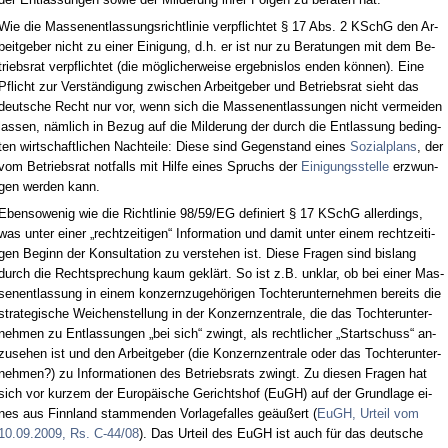
Wie die Mas­sen­ent­las­sungs­richt­li­nie ver­pflich­tet § 17 Abs. 2 KSchG den Ar­
beit­ge­ber nicht zu ei­ner Ei­ni­gung, d.h. er ist nur zu Be­ra­tun­gen mit dem Be­
triebs­rat ver­pflich­tet (die mögli­cher­wei­se er­geb­nis­los en­den können). Ei­ne
Pflicht zur Verständi­gung zwi­schen Ar­beit­ge­ber und Be­triebs­rat sieht das
deut­sche Recht nur vor, wenn sich die Mas­sen­ent­las­sun­gen nicht ver­mei­den
las­sen, nämlich in Be­zug auf die Mil­de­rung der durch die Ent­las­sung be­ding­
ten wirt­schaft­li­chen Nach­tei­le: Die­se sind Ge­gen­stand ei­nes
So­zi­al­plans
, der
vom Be­triebs­rat not­falls mit Hil­fe ei­nes Spruchs der
Ei­ni­gungs­stel­le
er­zwun­
gen wer­den kann.
Eben­so­we­nig wie die Richt­li­nie 98/59/EG de­fi­niert § 17 KSchG al­ler­dings,
was un­ter ei­ner „recht­zei­ti­gen“ In­for­ma­ti­on und da­mit un­ter ei­nem recht­zei­ti­
gen Be­ginn der Kon­sul­ta­ti­on zu ver­ste­hen ist. Die­se Fra­gen sind bis­lang
durch die Recht­spre­chung kaum geklärt. So ist z.B. un­klar, ob bei ei­ner Mas­
sen­ent­las­sung in ei­nem kon­zern­zu­gehöri­gen Toch­ter­un­ter­neh­men be­reits die
stra­te­gi­sche Wei­chen­stel­lung in der Kon­zern­zen­tra­le, die das Toch­ter­un­ter­
neh­men zu Ent­las­sun­gen „bei sich“ zwingt, als recht­li­cher „Start­schuss“ an­
zu­se­hen ist und den Ar­beit­ge­ber (die Kon­zern­zen­tra­le oder das Toch­ter­un­ter­
neh­men?) zu In­for­ma­tio­nen des Be­triebs­rats zwingt. Zu die­sen Fra­gen hat
sich vor kur­zem der Eu­ropäische Ge­richts­hof (EuGH) auf der Grund­la­ge ei­
nes aus Finn­land stam­men­den Vor­la­ge­fal­les geäußert (
EuGH, Ur­teil vom
10.09.2009, Rs. C-44/08
). Das Ur­teil des EuGH ist auch für das deut­sche