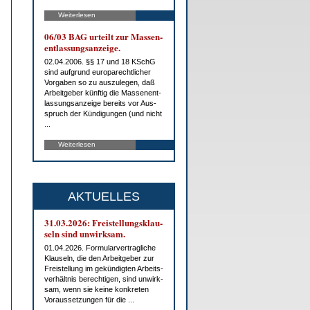
Weiterlesen
06/03 BAG ur­teilt zur Mas­sen­
ent­las­sungs­an­zei­ge.
02.04.2006. §§ 17 und 18 KSchG
sind auf­grund eu­ro­pa­recht­li­cher
Vor­ga­ben so zu aus­zu­le­gen, daß
Ar­beit­ge­ber künf­tig die Mas­sen­ent­
las­sungs­an­zei­ge be­reits vor Aus­
spruch der Kün­di­gun­gen (und nicht
...
Weiterlesen
AKTUELLES
31.03.2026: Frei­stel­lungs­klau­
seln sind un­wirk­sam.
01.04.2026. For­mu­lar­ver­trag­li­che
Klau­seln, die den Ar­beit­ge­ber zur
Frei­stel­lung im ge­kün­dig­ten Ar­beits­
ver­hält­nis be­rech­ti­gen, sind un­wirk­
sam, wenn sie kei­ne kon­kre­ten
Vor­aus­set­zun­gen für die ...