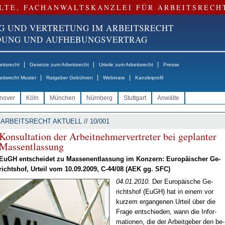
LTE, FACHANWALTSKANZLEI FÜR ARBEITSRECH
G UND VERTRETUNG IM ARBEITSRECHT
NDUNG UND AUFHEBUNGSVERTRAG
|
|
|
itsrecht
Gesetze zum Arbeitsrecht
Urteile zum Arbeitsrecht
Presse
|
|
|
eitsrecht Muster
Ratgeber Gebühren
Webinare
Kanzleiprofil
nover
Köln
München
Nürnberg
Stuttgart
Anwälte
ARBEITSRECHT AKTUELL // 10/001
Kon­sul­ta­ti­on der Ar­beit­neh­mer­ver­tre­ter bei ge­plan­ter
Mas­s­ent­las­sung
EuGH ent­schei­det zu Mas­sen­ent­las­sung im Kon­zern: Eu­ro­päi­scher Ge­
richts­hof, Ur­teil vom 10.09.2009, C-44/08 (AEK gg. SFC)
04.01.2010.
Der Eu­ro­päi­sche Ge­
richts­hof (EuGH) hat in ei­nem vor
kur­zem er­gan­ge­nen Ur­teil über die
Fra­ge ent­schie­den, wann die In­for­
ma­tio­nen, die der Ar­beit­ge­ber den be­