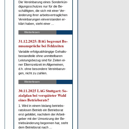
Die Ver­ein­ba­rung ei­nes Son­der­kün­
di­gungs­schut­zes nur für die Be­
schäf­tig­ten, die sich mit ei­ner Ver­
än­de­rung ih­rer ar­beits­ver­trag­li­chen
Ver­ein­ba­run­gen ein­ver­stan­den er­
klärt ha­ben, steht ei­ner ...
Weiterlesen
31.12.2025: BAG be­grenzt Bo­
nus­an­sprü­che bei Fehl­zei­ten
Va­ria­ble er­folgs­ab­hän­gi­ge Ge­halts­
be­stand­tei­le oh­ne un­mit­tel­ba­ren
Leis­tungs­be­zug sind für Zei­ten ei­
ner El­tern­zeit­zeit im All­ge­mei­nen,
d.h. oh­ne be­son­de­re Ver­ein­ba­run­
gen, nicht zu zah­len.
Weiterlesen
30.11.2025 LAG Stutt­gart: So­
zi­al­plan bei ver­spä­te­ter Wahl
ei­nes Be­triebs­rats?
1. Wird in ei­nem bis­lang be­triebs­
rats­lo­sen Be­trieb ein Be­triebs­rat
erst ge­bil­det, nach­dem der Ar­beit­
ge­ber mit der Um­set­zung der Be­
trieb­s­än­de­rung be­gon­nen hat, steht
dem Be­triebs­rat nach ...