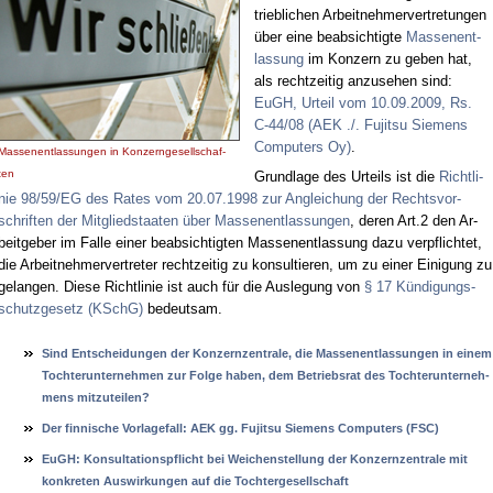
trieb­li­chen Ar­beit­neh­mer­ver­tre­tun­gen
über ei­ne be­ab­sich­tig­te
Mas­sen­ent­
las­sung
im Kon­zern zu ge­ben hat,
als recht­zei­tig an­zu­se­hen sind:
EuGH, Ur­teil vom 10.09.2009, Rs.
C‑44/08 (AEK ./. Fu­jit­su Sie­mens
Com­pu­ters Oy)
.
Mas­sen­ent­las­sun­gen in Kon­zern­ge­sell­schaf­
ten
Grund­la­ge des Ur­teils ist die
Richt­li­
nie 98/59/EG des Ra­tes vom 20.07.1998 zur An­glei­chung der Rechts­vor­
schrif­ten der Mit­glied­staa­ten über Mas­sen­ent­las­sun­gen
, de­ren Art.2 den Ar­
beit­ge­ber im Fal­le ei­ner be­ab­sich­tig­ten Mas­sen­ent­las­sung da­zu ver­pflich­tet,
die Ar­beit­neh­mer­ver­tre­ter recht­zei­tig zu kon­sul­tie­ren, um zu ei­ner Ei­ni­gung zu
ge­lan­gen. Die­se Richt­li­nie ist auch für die Aus­le­gung von
§ 17 Kün­di­gungs­
schutz­ge­setz (KSchG)
be­deut­sam.
Sind Ent­schei­dun­gen der Kon­zern­zen­tra­le, die Mas­sen­ent­las­sun­gen in ei­nem
Toch­ter­un­ter­neh­men zur Fol­ge ha­ben, dem Be­triebs­rat des Toch­ter­un­ter­neh­
mens mit­zu­tei­len?
Der fin­ni­sche Vor­la­ge­fall: AEK gg. Fu­jit­su Sie­mens Com­pu­ters (FSC)
EuGH: Kon­sul­ta­ti­ons­pflicht bei Wei­chen­stel­lung der Kon­zern­zen­tra­le mit
kon­kre­ten Aus­wir­kun­gen auf die Toch­ter­ge­sell­schaft