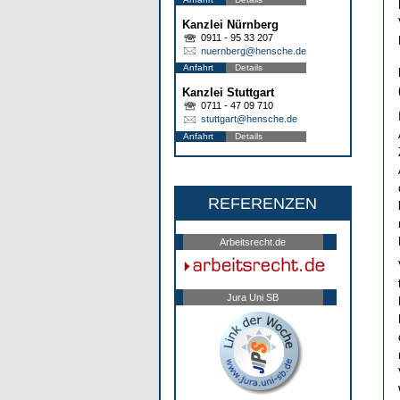
Kanzlei Nürnberg
0911 - 95 33 207
nuernberg@hensche.de
Anfahrt
Details
Kanzlei Stuttgart
0711 - 47 09 710
stuttgart@hensche.de
Anfahrt
Details
REFERENZEN
Arbeitsrecht.de
Jura Uni SB