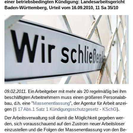
ei­ner be­triebs­be­ding­ten Kün­di­gung: Lan­des­ar­beits­ge­richt
Ba­den-Würt­tem­berg, Ur­teil vom 16.09.2010, 11 Sa 35/10
09.02.2011.
Ein Ar­beit­ge­ber mit mehr als 20 re­gel­mä­ßig bei ihm
be­schäf­tig­ten Ar­beit­neh­mern muss ei­nen grö­ße­ren Per­so­nal­ab­
bau, d.h. ei­ne "
Mas­sen­ent­las­sung
", der Agen­tur für Ar­beit an­zei­
gen (
§ 17 Abs.1 Satz 1 Kün­di­gungs­schutz­ge­setz
-
KSchG
).
Der Ar­beits­ver­wal­tung soll da­mit die Mög­lich­keit ge­ge­ben wer­
den, sich vor­aus­schau­end auf den Zu­strom neu­er Ar­beits­lo­ser
ein­zu­stel­len und die Fol­gen der Mas­sen­ent­las­sung von den Be­