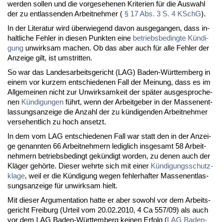
wer­den sol­len und die vor­ge­se­he­nen Kri­te­ri­en für die Aus­wahl
der zu ent­las­sen­den Ar­beit­neh­mer (
§ 17 Abs. 3 S. 4 KSchG
).
In der Li­te­ra­tur wird über­wie­gend da­von aus­ge­gan­gen, dass in­
halt­li­che Feh­ler in die­sen Punk­ten ei­ne
be­triebs­be­ding­te Kün­di­
gung
un­wirk­sam ma­chen. Ob das aber auch für al­le Feh­ler der
An­zei­ge gilt, ist um­strit­ten.
So war das Lan­des­ar­beits­ge­richt (LAG) Ba­den-Würt­tem­berg in
ei­nem vor kur­zem ent­schie­de­nen Fall der Mei­nung, dass es im
All­ge­mei­nen nicht zur Un­wirk­sam­keit der spä­ter aus­ge­spro­che­
nen
Kün­di­gun­gen
führt, wenn der Ar­beit­ge­ber in der Mas­sen­ent­
las­sungs­an­zei­ge die An­zahl der zu kün­di­gen­den Ar­beit­neh­mer
ver­se­hent­lich zu hoch an­setzt.
In dem vom LAG ent­schie­de­nen Fall war statt den in der An­zei­
ge ge­nann­ten 66 Ar­beit­neh­mern le­dig­lich ins­ge­samt 58 Ar­beit­
neh­mern be­triebs­be­dingt ge­kün­digt wor­den, zu de­nen auch der
Klä­ger ge­hör­te. Die­ser wehr­te sich mit ei­ner
Kün­di­gungs­schutz­
kla­ge
, weil er die Kün­di­gung we­gen feh­ler­haf­ter Mas­sen­ent­las­
sungs­an­zei­ge für un­wirk­sam hielt.
Mit die­ser Ar­gu­men­ta­ti­on hat­te er aber so­wohl vor dem Ar­beits­
ge­richt Frei­burg (Ur­teil vom 20.02.2010, 4 Ca 557/09) als auch
vor dem LAG Ba­den-Würt­tem­berg kei­nen Er­folg (
LAG Ba­den-