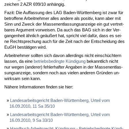
zei­chen 2 AZR 699/10 an­hän­gig.
Fa­zit: Die Auf­fas­sung des LAG Ba­den-Würt­tem­berg ist zwar für
be­trof­fe­ne Ar­beit­neh­mer al­les an­de­re als po­si­tiv, kann aber mit
Sinn und Zweck der Mas­sen­ent­las­sungs­an­zei­ge ein gut ver­tret­
ba­res Ar­gu­ment vor­wei­sen. Da auch das BAG sich in der Ver­
gan­gen­heit ähn­lich ge­äu­ßert hat, spricht viel da­für, dass es sei­
ne Recht­spre­chung auch für die Zeit nach der Ent­schei­dung des
EuGH be­stä­ti­gen wird.
Ar­beit­neh­mer soll­ten sich da­von al­ler­dings nicht ein­schüch­tern
las­sen, da ei­ne
be­triebs­be­ding­te Kün­di­gung
be­kannt­lich nicht
nur we­gen (an­de­rer) feh­ler­haf­ter An­ga­ben in der Mas­sen­ent­las­
sungs­an­zei­ge, son­dern noch aus vie­len an­de­ren Grün­den un­
wirk­sam sein kann.
Nä­he­re In­for­ma­tio­nen fin­den sie hier:
Lan­des­ar­beits­ge­richt Ba­den-Würt­tem­berg, Ur­teil vom
16.09.2010, 11 Sa 35/10
Lan­des­ar­beits­ge­richt Ba­den-Würt­tem­berg, Ur­teil vom
16.09.2010, 9 Sa 33/10
Hand­buch Ar­beits­recht: Kün­di­gung - Be­triebs­be­ding­te Kün­di­