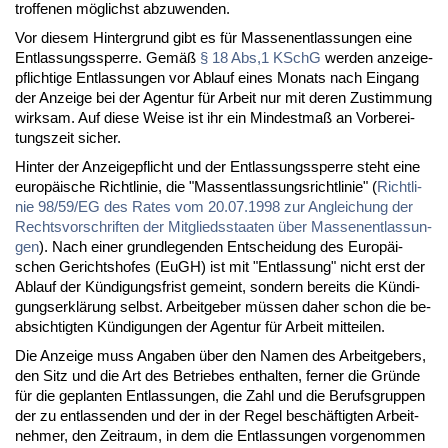
trof­fe­nen mög­lichst ab­zu­wen­den.
Vor die­sem Hin­ter­grund gibt es für Mas­sen­ent­las­sun­gen ei­ne
Ent­las­sungs­sper­re. Ge­mäß
§ 18 Abs,1 KSchG
wer­den an­zei­ge­
pflich­ti­ge Ent­las­sun­gen vor Ab­lauf ei­nes Mo­nats nach Ein­gang
der An­zei­ge bei der Agen­tur für Ar­beit nur mit de­ren Zu­stim­mung
wirk­sam. Auf die­se Wei­se ist ihr ein Min­dest­maß an Vor­be­rei­
tungs­zeit si­cher.
Hin­ter der An­zei­ge­pflicht und der Ent­las­sungs­sper­re steht ei­ne
eu­ro­päi­sche Richt­li­nie, die "Mas­s­ent­las­sungs­richt­li­nie" (
Richt­li­
nie 98/59/EG des Ra­tes vom 20.07.1998 zur An­glei­chung der
Rechts­vor­schrif­ten der Mit­glieds­staa­ten über Mas­sen­ent­las­sun­
gen
). Nach ei­ner grund­le­gen­den Ent­schei­dung des Eu­ro­päi­
schen Ge­richts­ho­fes (EuGH) ist mit "Ent­las­sung" nicht erst der
Ab­lauf der Kün­di­gungs­frist ge­meint, son­dern be­reits die Kün­di­
gungs­er­klä­rung selbst. Ar­beit­ge­ber müs­sen da­her schon die be­
ab­sich­tig­ten Kün­di­gun­gen der Agen­tur für Ar­beit mit­tei­len.
Die An­zei­ge muss An­ga­ben über den Na­men des Ar­beit­ge­bers,
den Sitz und die Art des Be­trie­bes ent­hal­ten, fer­ner die Grün­de
für die ge­plan­ten Ent­las­sun­gen, die Zahl und die Be­rufs­grup­pen
der zu ent­las­sen­den und der in der Re­gel be­schäf­tig­ten Ar­beit­
neh­mer, den Zeit­raum, in dem die Ent­las­sun­gen vor­ge­nom­men