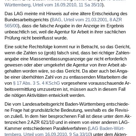
Würt­tem­berg, Ur­teil vom 16.09.2010, 11 Sa 35/10
).
Das LAG mein­te mit Hin­weis auf ei­ne äl­te­re Ent­schei­dung des
Bun­des­ar­beits­ge­richts (
BAG, Ur­teil vom 21.03.2001, 8 AZR
565/00
), dass die fal­sche An­ga­be in der An­zei­ge im Er­geb­nis
un­be­acht­lich sei, weil die Agen­tur für Ar­beit in ih­rer sach­li­chen
Prü­fung nicht be­ein­flusst wur­de.
Ei­ne sol­che Rechts­fol­ge kommt nur in Be­tracht, so das Ge­richt,
wenn die Zah­len so (grob) falsch sind, dass bei rich­ti­ger Zah­len­
an­ga­be ei­ne Mas­sen­ent­las­sungs­an­zei­ge gar nicht er­for­der­lich
ge­we­sen oder aber um­ge­kehrt die Agen­tur von ih­rer Ar­beit ab­
ge­hal­ten wor­den wä­re, so das Ge­richt. Da aber auch bei An­ga­
be ei­ner über­höh­ten Zahl von zu ent­las­sen­den Mit­ar­bei­tern die
von
§ 17 Abs. 3 S. 4 KSchG
vor­ge­se­he­ne vor­aus­schau­en­de Ar­
beits­ver­mitt­lung um­zu­set­zen ist, müs­sen auch in die­sem Fall
die nö­ti­gen Ak­ti­vi­tä­ten ent­wi­ckelt wer­den.
Die vom Lan­des­ar­beits­ge­richt Ba­den-Würt­tem­berg ent­schie­de­
ne Fra­ge hat grund­sätz­li­che Be­deu­tung, wes­halb es die Re­vi­si­
on zu­ließ. In dem hier be­spro­che­nen Fall ist die­se un­ter dem Ak­
ten­zei­chen 2 AZR 621/10 und in ei­nem von ei­ner an­de­ren LAG-
Kam­mer ent­schie­de­nen Par­al­lel­ver­fah­ren (
LAG Ba­den-Würt­
tem­berg, Ur­teil vom 16.09.2010, 9 Sa 33/10
) un­ter dem Ak­ten­