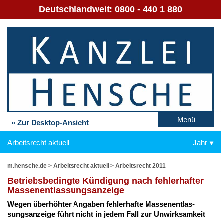
Deutschlandweit:
0800 - 440 1 880
Menü
» Zur Desktop-Ansicht
Arbeitsrecht aktuell
Jahr
m.hensche.de
>
Arbeitsrecht aktuell
>
Arbeitsrecht 2011
Be­triebs­be­ding­te Kün­di­gung nach feh­ler­haf­ter
Mas­sen­ent­las­sungs­an­zei­ge
We­gen über­höh­ter An­ga­ben feh­ler­haf­te Mas­sen­ent­las­
sungs­an­zei­ge führt nicht in je­dem Fall zur Un­wirk­sam­keit