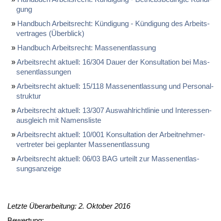
gung
Hand­buch Ar­beits­recht: Kün­di­gung - Kün­di­gung des Ar­beits­
ver­tra­ges (Über­blick)
Hand­buch Ar­beits­recht: Mas­sen­ent­las­sung
Ar­beits­recht ak­tu­ell: 16/304 Dau­er der Kon­sul­ta­ti­on bei Mas­
sen­ent­las­sun­gen
Ar­beits­recht ak­tu­ell: 15/118 Mas­sen­ent­las­sung und Per­so­nal­
struk­tur
Ar­beits­recht ak­tu­ell: 13/307 Aus­wahl­richt­li­nie und In­ter­es­sen­
aus­gleich mit Na­mens­lis­te
Ar­beits­recht ak­tu­ell: 10/001 Kon­sul­ta­ti­on der Ar­beit­neh­mer­
ver­tre­ter bei ge­plan­ter Mas­sen­ent­las­sung
Ar­beits­recht ak­tu­ell: 06/03 BAG ur­teilt zur Mas­sen­ent­las­
sungs­an­zei­ge
Letzte Überarbeitung: 2. Oktober 2016
Bewertung: