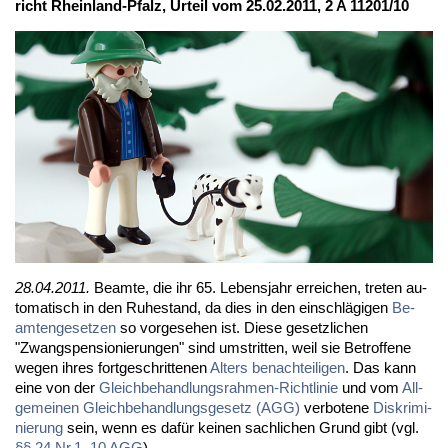
richt Rhein­land-Pfalz, Ur­teil vom 25.02.2011, 2 A 11201/10
28.04.2011.
Be­am­te, die ihr 65. Le­bens­jahr er­rei­chen, tre­ten au­
to­ma­tisch in den Ru­he­stand, da dies in den ein­schlä­gi­gen
Be­
am­ten­ge­set­zen
so vor­ge­se­hen ist. Die­se ge­setz­li­chen
"Zwangs­pen­sio­nie­run­gen" sind um­strit­ten, weil sie Be­trof­fe­ne
we­gen ih­res fort­ge­schrit­te­nen
Al­ters be­nach­tei­li­gen
. Das kann
ei­ne von der
Gleich­be­hand­lungs­rah­men-Richt­li­nie
und vom
All­
ge­mei­nen Gleich­be­hand­lungs­ge­setz (AGG)
ver­bo­te­ne
Dis­kri­mi­
nie­rung
sein, wenn es da­für kei­nen sach­li­chen Grund gibt (vgl.
§§ 24 Nr.1
,
10 AGG
).