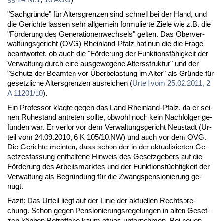
"Sach­grün­de" für Al­ters­gren­zen sind schnell bei der Hand, und
die Ge­rich­te las­sen sehr all­ge­mein for­mu­lier­te Zie­le wie z.B. die
"För­de­rung des Ge­ne­ra­tio­nen­wech­sels" gel­ten. Das Ober­ver­
wal­tungs­ge­richt (OVG) Rhein­land-Pfalz hat nun die die Fra­ge
be­ant­wor­tet, ob auch die "För­de­rung der Funk­ti­ons­fä­hig­keit der
Ver­wal­tung durch ei­ne aus­ge­wo­ge­ne Al­ters­struk­tur" und der
"Schutz der Be­am­ten vor Über­be­las­tung im Al­ter" als Grün­de für
ge­setz­li­che Al­ters­gren­zen aus­rei­chen (
Ur­teil vom 25.02.2011, 2
A 11201/10
).
Ein Pro­fes­sor klag­te ge­gen das Land Rhein­land-Pfalz, da er sei­
nen Ru­he­stand an­tre­ten soll­te, ob­wohl noch kein Nach­fol­ger ge­
fun­den war. Er ver­lor vor dem Ver­wal­tungs­ge­richt Neu­stadt (Ur­
teil vom 24.09.2010, 6 K 105/10.NW) und auch vor dem OVG.
Die Ge­rich­te mein­ten, dass schon der in der ak­tua­li­sier­ten Ge­
set­zes­fas­sung ent­hal­te­ne Hin­weis des Ge­setz­ge­bers auf die
För­de­rung des Ar­beits­mark­tes und der Funk­ti­ons­tüch­tig­keit der
Ver­wal­tung als Be­grün­dung für die Zwangs­pen­sio­nie­rung ge­
nügt.
Fa­zit: Das Ur­teil liegt auf der Li­nie der ak­tu­el­len Recht­spre­
chung. Schon ge­gen Pen­sio­nie­rungs­re­ge­lun­gen in al­ten Ge­set­
zen kön­nen Be­trof­fe­ne kaum et­was un­ter­neh­men. Bei neu­en