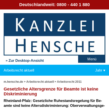
Deutschlandweit:
0800 - 440 1 880
Menü
» Zur Desktop-Ansicht
Arbeitsrecht aktuell
Jahr
m.hensche.de
>
Arbeitsrecht aktuell
>
Arbeitsrecht 2011
Ge­setz­li­che Al­ters­gren­ze für Be­am­te ist kei­ne
Dis­kri­mi­nie­rung
Rhein­land-Pfalz: Ge­setz­li­che Ru­he­stands­re­ge­lung für Be­
am­te sind kei­ne Al­ters­dis­kri­mi­nie­rung: Ober­ver­wal­tungs­ge­