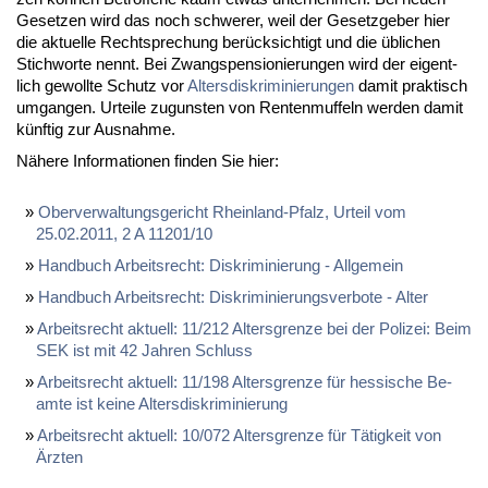
Ge­set­zen wird das noch schwe­rer, weil der Ge­setz­ge­ber hier
die ak­tu­el­le Recht­spre­chung be­rück­sich­tigt und die üb­li­chen
Stich­wor­te nennt. Bei Zwangs­pen­sio­nie­run­gen wird der ei­gent­
lich ge­woll­te Schutz vor
Al­ters­dis­kri­mi­nie­run­gen
da­mit prak­tisch
um­gan­gen. Ur­tei­le zu­guns­ten von Ren­ten­muf­feln wer­den da­mit
künf­tig zur Aus­nah­me.
Nä­he­re In­for­ma­tio­nen fin­den Sie hier:
Ober­ver­wal­tungs­ge­richt Rhein­land-Pfalz, Ur­teil vom
25.02.2011, 2 A 11201/10
Hand­buch Ar­beits­recht: Dis­kri­mi­nie­rung - All­ge­mein
Hand­buch Ar­beits­recht: Dis­kri­mi­nie­rungs­ver­bo­te - Al­ter
Ar­beits­recht ak­tu­ell: 11/212 Al­ters­gren­ze bei der Po­li­zei: Beim
SEK ist mit 42 Jah­ren Schluss
Ar­beits­recht ak­tu­ell: 11/198 Al­ters­gren­ze für hes­si­sche Be­
am­te ist kei­ne Al­ters­dis­kri­mi­nie­rung
Ar­beits­recht ak­tu­ell: 10/072 Al­ters­gren­ze für Tä­tig­keit von
Ärz­ten