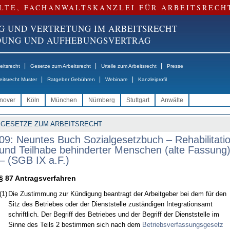
LTE, FACHANWALTSKANZLEI FÜR ARBEITSRECH
G UND VERTRETUNG IM ARBEITSRECHT
NDUNG UND AUFHEBUNGSVERTRAG
|
|
|
itsrecht
Gesetze zum Arbeitsrecht
Urteile zum Arbeitsrecht
Presse
|
|
|
eitsrecht Muster
Ratgeber Gebühren
Webinare
Kanzleiprofil
nover
Köln
München
Nürnberg
Stuttgart
Anwälte
GESETZE ZUM ARBEITSRECHT
09: Neuntes Buch Sozialgesetzbuch – Rehabilitati
und Teilhabe behinderter Menschen (alte Fassung
– (SGB IX a.F.)
§ 87 Antragsverfahren
(1)
Die Zustimmung zur Kündigung beantragt der Arbeitgeber bei dem für den
Sitz des Betriebes oder der Dienststelle zuständigen Integrationsamt
schriftlich. Der Begriff des Betriebes und der Begriff der Dienststelle im
Sinne des Teils 2 bestimmen sich nach dem
Betriebsverfassungsgesetz