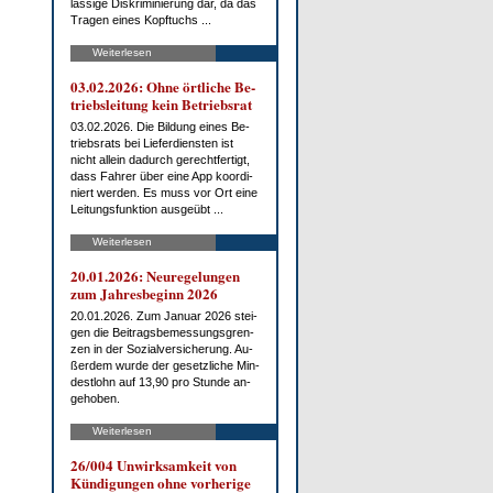
läs­si­ge Dis­kri­mi­nie­rung dar, da das
Tra­gen ei­nes Kopf­tuchs ...
Weiterlesen
03.02.2026: Oh­ne ört­li­che Be­
triebs­lei­tung kein Be­triebs­rat
03.02.2026. Die Bil­dung ei­nes Be­
triebs­rats bei Lie­fer­diens­ten ist
nicht al­lein da­durch ge­recht­fer­tigt,
dass Fah­rer über ei­ne App ko­or­di­
niert wer­den. Es muss vor Ort ei­ne
Lei­tungs­funk­ti­on aus­ge­übt ...
Weiterlesen
20.01.2026: Neu­re­ge­lun­gen
zum Jah­res­be­ginn 2026
20.01.2026. Zum Ja­nu­ar 2026 stei­
gen die Bei­trags­be­mes­sungs­gren­
zen in der So­zi­al­ver­si­che­rung. Au­
ßer­dem wur­de der ge­setz­li­che Min­
dest­lohn auf 13,90 pro St­un­de an­
ge­ho­ben.
Weiterlesen
26/004 Un­wirk­sam­keit von
Kün­di­gun­gen oh­ne vor­he­ri­ge