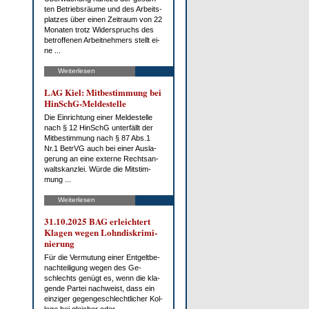
ten Be­triebs­räu­me und des Ar­beits­
plat­zes über ei­nen Zeit­raum von 22
Mo­na­ten trotz Wi­der­spruchs des
be­trof­fe­nen Ar­beit­neh­mers stellt ei­
ne ...
Weiterlesen
LAG Kiel: Mit­be­stim­mung bei
HinSchG-Mel­de­stel­le
Die Ein­rich­tung ei­ner Mel­de­stel­le
nach § 12 HinSchG un­ter­fällt der
Mit­be­stim­mung nach § 87 Abs.1
Nr.1 Be­trVG auch bei ei­ner Aus­la­
ge­rung an ei­ne ex­ter­ne Rechts­an­
walts­kanz­lei. Wür­de die Mit­stim­
mung ...
Weiterlesen
31.10.2025 BAG er­leich­tert
Kla­gen we­gen Lohn­dis­kri­mi­
nie­rung
Für die Ver­mu­tung ei­ner Ent­gelt­be­
nach­tei­li­gung we­gen des Ge­
schlechts ge­nügt es, wenn die kla­
gen­de Par­tei nach­weist, dass ein
ein­zi­ger ge­gen­ge­schlecht­li­cher Kol­