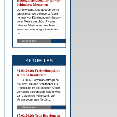
Kün­di­gungs­schutz für schwer­
be­hin­der­te Men­schen
Durch wel­che Ge­set­zes­vor­schrif­
ten sind schwer­be­hin­der­te Ar­beit­
neh­mer vor Kün­di­gun­gen in be­son­
de­rer Wei­se ge­schützt? - Was
müs­sen Ar­beit­ge­ber be­ach­ten,
wenn sie beim In­te­gra­ti­ons­am­tes
die ...
Weiterlesen
AKTUELLES
31.03.2026: Frei­stel­lungs­klau­
seln sind un­wirk­sam.
01.04.2026. For­mu­lar­ver­trag­li­che
Klau­seln, die den Ar­beit­ge­ber zur
Frei­stel­lung im ge­kün­dig­ten Ar­beits­
ver­hält­nis be­rech­ti­gen, sind un­wirk­
sam, wenn sie kei­ne kon­kre­ten
Vor­aus­set­zun­gen für die ...
Weiterlesen
17.02.2026: Neue Re­ge­lun­gen