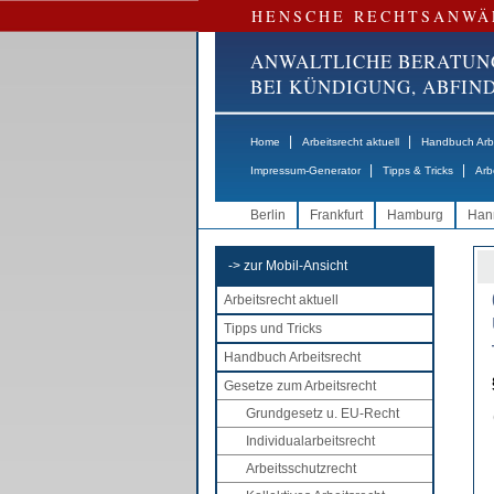
HENSCHE RECHTSANWÄ
ANWALTLICHE BERATUN
BEI KÜNDIGUNG, ABFI
|
|
Home
Arbeitsrecht aktuell
Handbuch Arbe
|
|
Impressum-Generator
Tipps & Tricks
Arb
Berlin
Frankfurt
Hamburg
Han
-> zur Mobil-Ansicht
Arbeitsrecht aktuell
Tipps und Tricks
Handbuch Arbeitsrecht
Gesetze zum Arbeitsrecht
Grundgesetz u. EU-Recht
Individualarbeitsrecht
Arbeitsschutzrecht