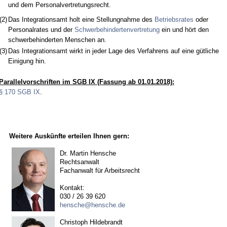
und dem Personalvertretungsrecht.
(2)
Das Integrationsamt holt eine Stellungnahme des
Betriebsrates
oder
Personalrates und der
Schwerbehindertenvertretung
ein und hört den
schwerbehinderten Menschen an.
(3)
Das Integrationsamt wirkt in jeder Lage des Verfahrens auf eine gütliche
Einigung hin.
Parallelvorschriften im SGB IX (Fassung ab 01.01.2018):
§ 170 SGB IX
.
Weitere Auskünfte erteilen Ihnen gern:
Dr. Martin Hensche
Rechtsanwalt
Fachanwalt für Arbeitsrecht
Kontakt:
030 / 26 39 620
hensche@hensche.de
Christoph Hildebrandt