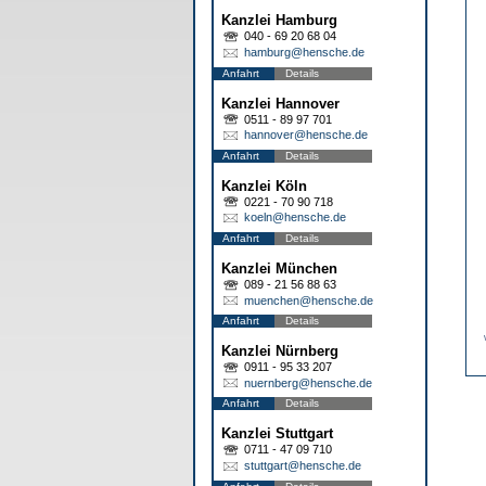
Kanzlei Hamburg
040 - 69 20 68 04
hamburg@hensche.de
Anfahrt
Details
Kanzlei Hannover
0511 - 89 97 701
hannover@hensche.de
Anfahrt
Details
Kanzlei Köln
0221 - 70 90 718
koeln@hensche.de
Anfahrt
Details
Kanzlei München
089 - 21 56 88 63
muenchen@hensche.de
Anfahrt
Details
Kanzlei Nürnberg
0911 - 95 33 207
nuernberg@hensche.de
Anfahrt
Details
Kanzlei Stuttgart
0711 - 47 09 710
stuttgart@hensche.de