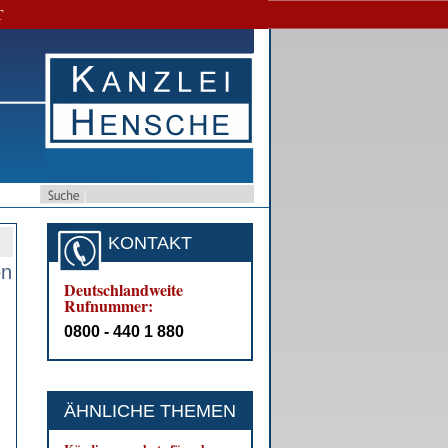
T
KONTAKT
on
Deutschlandweite
)
Rufnummer:
0800 - 440 1 880
ÄHNLICHE THEMEN