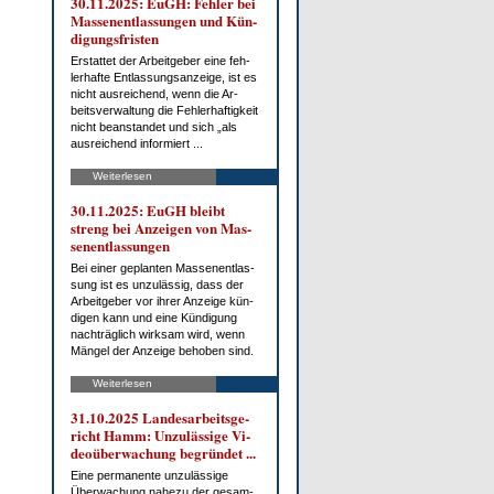
30.11.2025: EuGH: Feh­ler bei
Mas­sen­ent­las­sun­gen und Kün­
di­gungs­fris­ten
Er­stat­tet der Ar­beit­ge­ber ei­ne feh­
ler­haf­te Ent­las­sungs­an­zei­ge, ist es
nicht aus­rei­chend, wenn die Ar­
beits­ver­wal­tung die Feh­ler­haf­tig­keit
nicht be­an­stan­det und sich „als
aus­rei­chend in­for­miert ...
Weiterlesen
30.11.2025: EuGH bleibt
streng bei An­zei­gen von Mas­
sen­ent­las­sun­gen
Bei ei­ner ge­plan­ten Mas­sen­ent­las­
sung ist es un­zu­läs­sig, dass der
Ar­beit­ge­ber vor ih­rer An­zei­ge kün­
di­gen kann und ei­ne Kün­di­gung
nach­träg­lich wirk­sam wird, wenn
Män­gel der An­zei­ge be­ho­ben sind.
Weiterlesen
31.10.2025 Lan­des­ar­beits­ge­
richt Hamm: Un­zu­läs­si­ge Vi­
deo­über­wa­chung be­grün­det ...
Ei­ne per­ma­nen­te un­zu­läs­si­ge
Über­wa­chung na­he­zu der ge­sam­