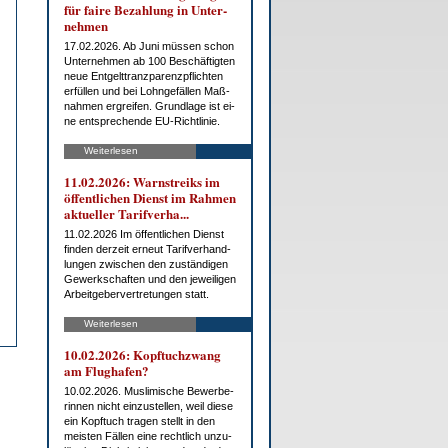
für fai­re Be­zah­lung in Un­ter­
neh­men
17.02.2026. Ab Ju­ni müs­sen schon
Un­ter­neh­men ab 100 Be­schäf­tig­ten
neue Ent­gelt­tranz­pa­renz­pflich­ten
er­fül­len und bei Lohn­ge­fäl­len Maß­
nah­men er­grei­fen. Grund­la­ge ist ei­
ne ent­spre­chen­de EU-Richt­li­nie.
Weiterlesen
11.02.2026: Warn­streiks im
öf­fent­li­chen Dienst im Rah­men
ak­tu­el­ler Ta­rif­ver­ha...
11.02.2026 Im öf­fent­li­chen Dienst
fin­den der­zeit er­neut Ta­rif­ver­hand­
lun­gen zwi­schen den zu­stän­di­gen
Ge­werk­schaf­ten und den je­wei­li­gen
Ar­beit­ge­ber­ver­tre­tun­gen statt.
Weiterlesen
10.02.2026: Kopf­tuch­zwang
am Flug­ha­fen?
10.02.2026. Mus­li­mi­sche Be­wer­be­
rin­nen nicht ein­zu­stel­len, weil die­se
ein Kopf­tuch tra­gen stellt in den
meis­ten Fäl­len ei­ne recht­lich un­zu­