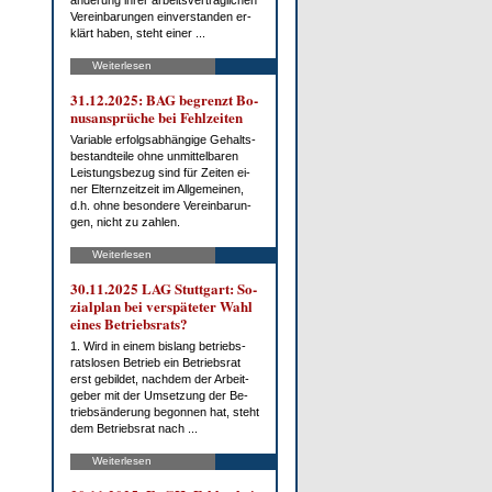
än­de­rung ih­rer ar­beits­ver­trag­li­chen
Ver­ein­ba­run­gen ein­ver­stan­den er­
klärt ha­ben, steht ei­ner ...
Weiterlesen
31.12.2025: BAG be­grenzt Bo­
nus­an­sprü­che bei Fehl­zei­ten
Va­ria­ble er­folgs­ab­hän­gi­ge Ge­halts­
be­stand­tei­le oh­ne un­mit­tel­ba­ren
Leis­tungs­be­zug sind für Zei­ten ei­
ner El­tern­zeit­zeit im All­ge­mei­nen,
d.h. oh­ne be­son­de­re Ver­ein­ba­run­
gen, nicht zu zah­len.
Weiterlesen
30.11.2025 LAG Stutt­gart: So­
zi­al­plan bei ver­spä­te­ter Wahl
ei­nes Be­triebs­rats?
1. Wird in ei­nem bis­lang be­triebs­
rats­lo­sen Be­trieb ein Be­triebs­rat
erst ge­bil­det, nach­dem der Ar­beit­
ge­ber mit der Um­set­zung der Be­
trieb­s­än­de­rung be­gon­nen hat, steht
dem Be­triebs­rat nach ...
Weiterlesen