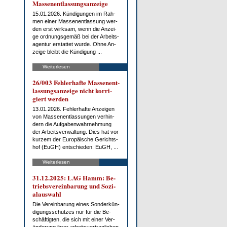
Mas­sen­ent­las­sungs­an­zei­ge
15.01.2026. Kün­di­gun­gen im Rah­
men ei­ner Mas­sen­ent­las­sung wer­
den erst wirk­sam, wenn die An­zei­
ge ord­nungs­ge­mäß bei der Ar­beits­
agen­tur er­stat­tet wur­de. Oh­ne An­
zei­ge bleibt die Kün­di­gung ...
Weiterlesen
26/003 Feh­ler­haf­te Mas­sen­ent­
las­sungs­an­zei­ge nicht kor­ri­
giert wer­den
13.01.2026. Feh­ler­haf­te An­zei­gen
von Mas­sen­ent­las­sun­gen ver­hin­
dern die Auf­ga­ben­wahr­neh­mung
der Ar­beits­ver­wal­tung. Dies hat vor
kur­zem der Eu­ro­päi­sche Ge­richts­
hof (EuGH) ent­schie­den: EuGH, ...
Weiterlesen
31.12.2025: LAG Hamm: Be­
triebs­ver­ein­ba­rung und So­zi­
al­aus­wahl
Die Ver­ein­ba­rung ei­nes Son­der­kün­
di­gungs­schut­zes nur für die Be­
schäf­tig­ten, die sich mit ei­ner Ver­