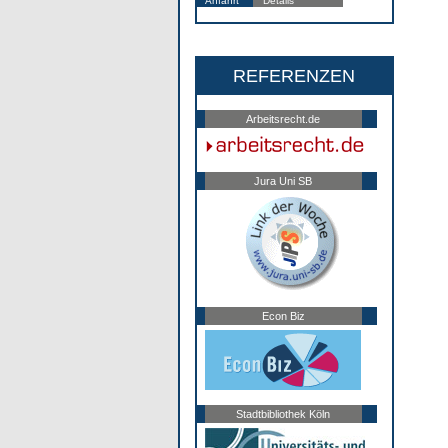
Anfahrt
Details
REFERENZEN
Arbeitsrecht.de
Jura Uni SB
Econ Biz
Stadtbibliothek Köln