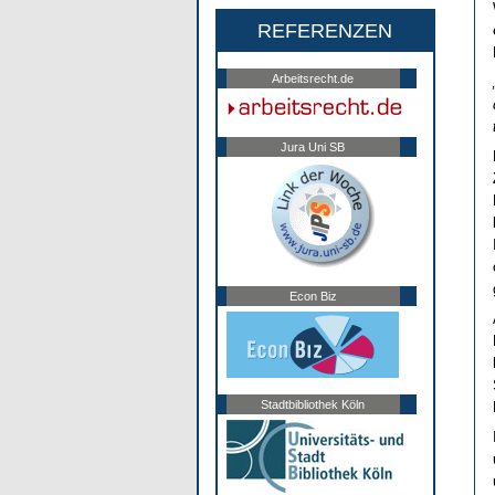
REFERENZEN
Arbeitsrecht.de
Jura Uni SB
Econ Biz
Stadtbibliothek Köln