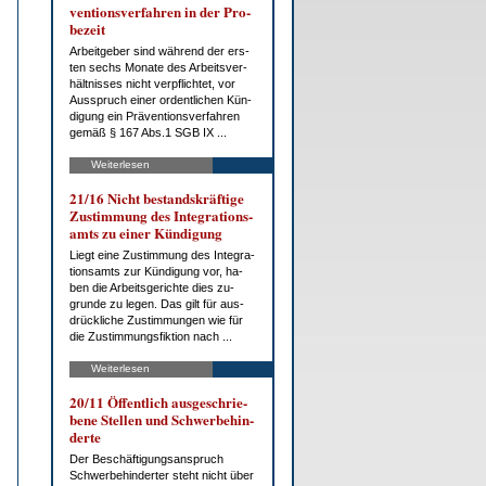
ven­ti­ons­ver­fah­ren in der Pro­
be­zeit
Ar­beit­ge­ber sind wäh­rend der ers­
ten sechs Mo­na­te des Ar­beits­ver­
hält­nis­ses nicht ver­pflich­tet, vor
Aus­spruch ei­ner or­dent­li­chen Kün­
di­gung ein Prä­ven­ti­ons­ver­fah­ren
ge­mäß § 167 Abs.1 SGB IX ...
Weiterlesen
21/16 Nicht be­stands­kräf­ti­ge
Zu­stim­mung des In­te­gra­ti­ons­
amts zu ei­ner Kün­di­gung
Liegt ei­ne Zu­stim­mung des In­te­gra­
ti­ons­amts zur Kün­di­gung vor, ha­
ben die Ar­beits­ge­rich­te dies zu­
grun­de zu le­gen. Das gilt für aus­
drück­li­che Zu­stim­mun­gen wie für
die Zu­stim­mungs­fik­ti­on nach ...
Weiterlesen
20/11 Öf­fent­lich aus­ge­schrie­
be­ne Stel­len und Schwer­be­hin­
der­te
Der Be­schäf­ti­gungs­an­spruch
Schwer­be­hin­der­ter steht nicht über