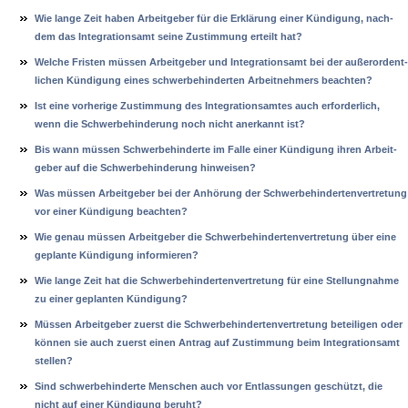
Wie lan­ge Zeit ha­ben Ar­beit­ge­ber für die Erklärung ei­ner Kündi­gung, nach­
dem das In­te­gra­ti­ons­amt sei­ne Zu­stim­mung er­teilt hat?
Wel­che Fris­ten müssen Ar­beit­ge­ber und In­te­gra­ti­ons­amt bei der außer­or­dent­
li­chen Kündi­gung ei­nes schwer­be­hin­der­ten Ar­beit­neh­mers be­ach­ten?
Ist ei­ne vor­he­ri­ge Zu­stim­mung des In­te­gra­ti­ons­am­tes auch er­for­der­lich,
wenn die Schwer­be­hin­de­rung noch nicht an­er­kannt ist?
Bis wann müssen Schwer­be­hin­der­te im Fal­le ei­ner Kündi­gung ih­ren Ar­beit­
ge­ber auf die Schwer­be­hin­de­rung hin­wei­sen?
Was müssen Ar­beit­ge­ber bei der Anhörung der Schwer­be­hin­der­ten­ver­tre­tung
vor ei­ner Kündi­gung be­ach­ten?
Wie ge­nau müssen Ar­beit­ge­ber die Schwer­be­hin­der­ten­ver­tre­tung über ei­ne
ge­plan­te Kündi­gung in­for­mie­ren?
Wie lan­ge Zeit hat die Schwer­be­hin­der­ten­ver­tre­tung für ei­ne Stel­lung­nah­me
zu ei­ner ge­plan­ten Kündi­gung?
Müssen Ar­beit­ge­ber zu­erst die Schwer­be­hin­der­ten­ver­tre­tung be­tei­li­gen oder
können sie auch zu­erst ei­nen An­trag auf Zu­stim­mung beim In­te­gra­ti­ons­amt
stel­len?
Sind schwer­be­hin­der­te Men­schen auch vor Ent­las­sun­gen geschützt, die
nicht auf ei­ner Kündi­gung be­ruht?