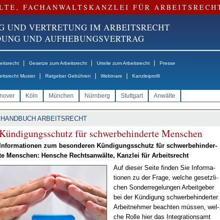
LTE, FACHANWALTSKANZLEI FÜR ARBEITSRECH
G UND VERTRETUNG IM ARBEITSRECHT
NDUNG UND AUFHEBUNGSVERTRAG
|
|
|
itsrecht
Gesetze zum Arbeitsrecht
Urteile zum Arbeitsrecht
Presse
|
|
|
eitsrecht Muster
Ratgeber Gebühren
Webinare
Kanzleiprofil
nover
Köln
München
Nürnberg
Stuttgart
Anwälte
HANDBUCH ARBEITSRECHT
Kün­di­gungs­schutz für schwer­be­hin­der­te Men­schen
In­for­ma­tio­nen zum be­son­de­ren Kün­di­gungs­schutz für schwer­be­hin­der­
te Men­schen: Hen­sche Rechts­an­wäl­te, Kanz­lei für Ar­beits­recht
Auf die­ser Sei­te fin­den Sie In­for­ma­
tio­nen zu der Fra­ge, wel­che ge­setz­li­
chen Son­der­re­ge­lun­gen Ar­beit­ge­ber
bei der Kün­di­gung schwer­be­hin­der­ter
Ar­beit­neh­mer be­ach­ten müs­sen, wel­
che Rol­le hier das In­te­gra­ti­ons­amt