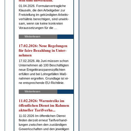
01.04.2026. For­mu­lar­ver­trag­li­che
Klau­seln, die den Ar­beit­ge­ber zur
Frei­stel­lung im ge­kün­dig­ten Ar­beits­
ver­hält­nis be­rech­ti­gen, sind un­wirk­
sam, wenn sie kei­ne kon­kre­ten
Vor­aus­set­zun­gen für die ...
Weiterlesen
17.02.2026: Neue Re­ge­lun­gen
für fai­re Be­zah­lung in Un­ter­
neh­men
17.02.2026. Ab Ju­ni müs­sen schon
Un­ter­neh­men ab 100 Be­schäf­tig­ten
neue Ent­gelt­tranz­pa­renz­pflich­ten
er­fül­len und bei Lohn­ge­fäl­len Maß­
nah­men er­grei­fen. Grund­la­ge ist ei­
ne ent­spre­chen­de EU-Richt­li­nie.
Weiterlesen
11.02.2026: Warn­streiks im
öf­fent­li­chen Dienst im Rah­men
ak­tu­el­ler Ta­rif­ver­ha...
11.02.2026 Im öf­fent­li­chen Dienst
fin­den der­zeit er­neut Ta­rif­ver­hand­
lun­gen zwi­schen den zu­stän­di­gen
Ge­werk­schaf­ten und den je­wei­li­gen