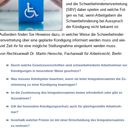
und die Schwer­be­hin­der­ten­ver­tre­tung
(SBV) da­bei spie­len und wel­che Fol­
gen es hat, wenn Ar­beit­ge­bern die
Schwer­be­hin­de­rung bei Aus­spruch
der Kün­di­gung nicht be­kannt ist.
Au­ßer­dem fin­den Sie Hin­wei­se da­zu, in wel­cher Wei­se die Schwer­be­hin­der­
ten­ver­tre­tung über ei­ne ge­plan­te Kün­di­gung in­for­miert wer­den muss und wie­
viel Zeit ihr für ei­ne mög­li­che Stel­lung­nah­me ein­ge­räumt wer­den muss.
von Rechts­an­walt Dr. Mar­tin Hen­sche, Fach­an­walt für Ar­beits­recht, Ber­lin
Durch wel­che Ge­set­zes­vor­schrif­ten sind schwer­be­hin­der­te Ar­beit­neh­mer vor
Kündi­gun­gen in be­son­de­rer Wei­se geschützt?
Was müssen Ar­beit­ge­ber be­ach­ten, wenn sie beim In­te­gra­ti­ons­am­tes die Zu­
stim­mung zu ei­ner Kündi­gung be­an­tra­gen?
Ist die Zu­stim­mung des In­te­gra­ti­ons­am­tes im­mer er­for­der­lich oder gibt es
Aus­nah­men?
Gilt der be­son­de­re Kündi­gungs­schutz auch für gleich­ge­stell­te Ar­beit­neh­
mer?
In­ner­halb wel­cher Fris­ten ist mit ei­ner Ent­schei­dung des In­te­gra­ti­ons­am­tes
zu rech­nen?