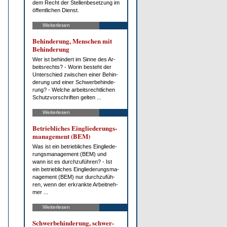
dem Recht der Stel­len­be­set­zung im
öf­fent­li­chen Dienst.
Weiterlesen
Be­hin­de­rung, Men­schen mit
Be­hin­de­rung
Wer ist be­hin­dert im Sin­ne des Ar­
beits­rechts? - Wor­in be­steht der
Un­ter­schied zwi­schen ei­ner Be­hin­
de­rung und ei­ner Schwer­be­hin­de­
rung? - Wel­che ar­beits­recht­li­chen
Schutz­vor­schrif­ten gel­ten ...
Weiterlesen
Be­trieb­li­ches Ein­glie­de­rungs­
ma­nage­ment (BEM)
Was ist ein be­trieb­li­ches Ein­glie­de­
rungs­ma­nage­ment (BEM) und
wann ist es durch­zu­füh­ren? - Ist
ein be­trieb­li­ches Ein­glie­de­rungs­ma­
nage­ment (BEM) nur durch­zu­füh­
ren, wenn der er­krank­te Ar­beit­neh­
mer ...
Weiterlesen
Schwer­be­hin­de­rung, schwer­