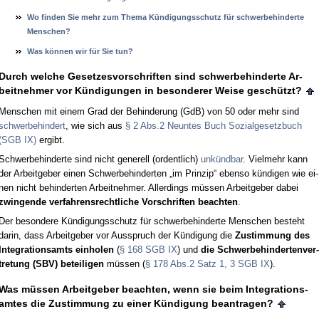
Wo fin­den Sie mehr zum The­ma Kündi­gungs­schutz für schwer­be­hin­der­te
Men­schen?
Was kön­nen wir für Sie tun?
Durch wel­che Ge­set­zes­vor­schrif­ten sind schwer­be­hin­der­te Ar­
beit­neh­mer vor Kündi­gun­gen in be­son­de­rer Wei­se geschützt?
Men­schen mit ei­nem Grad der Be­hin­de­rung (GdB) von 50 oder mehr sind
schwer­be­hin­dert
, wie sich aus
§ 2 Abs.2 Neun­tes Buch So­zi­al­ge­setz­buch
(SGB IX)
er­gibt.
Schwer­be­hin­der­te sind nicht ge­ne­rell (or­dent­lich)
unkünd­bar
. Viel­mehr kann
der Ar­beit­ge­ber ei­nen Schwer­be­hin­der­ten „im Prin­zip“ eben­so kündi­gen wie ei­
nen nicht be­hin­der­ten Ar­beit­neh­mer. Al­ler­dings müssen Ar­beit­ge­ber da­bei
zwin­gen­de ver­fah­rens­recht­li­che Vor­schrif­ten be­ach­ten
.
Der be­son­de­re Kündi­gungs­schutz für schwer­be­hin­der­te Men­schen be­steht
dar­in, dass Ar­beit­ge­ber vor Aus­spruch der Kündi­gung die
Zu­stim­mung des
In­te­gra­ti­ons­amts
ein­ho­len
(
§ 168 SGB IX
) und
die Schwer­be­hin­der­ten­ver­
tre­tung (SBV) be­tei­li­gen
müssen (
§ 178 Abs.2 Satz 1, 3 SGB IX
).
Was müssen Ar­beit­ge­ber be­ach­ten, wenn sie beim In­te­gra­ti­ons­
am­tes die Zu­stim­mung zu ei­ner Kündi­gung be­an­tra­gen?