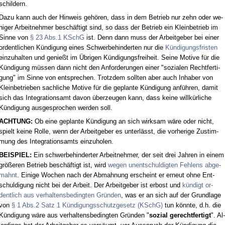
schil­dern.
Da­zu kann auch der Hin­weis gehören, dass in dem Be­trieb nur zehn oder we­
ni­ger Ar­beit­neh­mer beschäftigt sind, so dass der Be­trieb ein Klein­be­trieb im
Sin­ne von
§ 23 Abs.1 KSchG
ist. Denn dann muss der Ar­beit­ge­ber bei ei­ner
or­dent­li­chen Kündi­gung ei­nes Schwer­be­hin­der­ten nur die
Kündi­gungs­fris­ten
ein­zu­hal­ten und ge­nießt im Übri­gen Kündi­gungs­frei­heit. Sei­ne Mo­ti­ve für die
Kündi­gung müssen dann nicht den An­for­de­run­gen ei­ner "so­zia­len Recht­fer­ti­
gung" im Sin­ne von ent­spre­chen. Trotz­dem soll­ten aber auch In­ha­ber von
Klein­be­trie­ben sach­li­che Mo­ti­ve für die ge­plan­te Kündi­gung anführen, da­mit
sich das In­te­gra­ti­ons­amt da­von über­zeu­gen kann, dass kei­ne willkürli­che
Kündi­gung aus­ge­spro­chen wer­den soll.
ACH­TUNG:
Ob ei­ne ge­plan­te Kündi­gung an sich wirk­sam wäre oder nicht,
spielt kei­ne Rol­le, wenn der Ar­beit­ge­ber es un­terlässt, die vor­he­ri­ge Zu­stim­
mung des In­te­gra­ti­ons­amts ein­zu­ho­len.
BEISPIEL:
Ein schwer­be­hin­der­ter Ar­beit­neh­mer, der seit drei Jah­ren in ei­nem
größeren Be­trieb beschäftigt ist, wird
we­gen un­ent­schul­dig­ten Feh­lens ab­ge­
mahnt
. Ei­ni­ge Wo­chen nach der Ab­mah­nung er­scheint er er­neut oh­ne Ent­
schul­di­gung nicht bei der Ar­beit. Der Ar­beit­ge­ber ist er­bost und
kündigt or­
dent­lich aus ver­hal­tens­be­ding­ten Gründen
, was er an sich auf der Grund­la­ge
von
§ 1 Abs.2 Satz 1 Kündi­gungs­schutz­ge­setz (KSchG)
tun könn­te, d.h. die
Kündi­gung wäre aus ver­hal­tens­be­ding­ten Gründen "
so­zi­al ge­recht­fer­tigt
". Al­