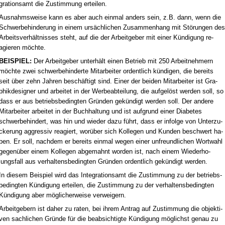
gra­ti­ons­amt die Zu­stim­mung er­tei­len.
Aus­nahms­wei­se kann es aber auch ein­mal an­ders sein, z.B. dann, wenn die
Schwer­be­hin­de­rung in ei­nem ursächli­chen Zu­sam­men­hang mit Störun­gen des
Ar­beits­verhält­nis­ses steht, auf die der Ar­beit­ge­ber mit ei­ner Kündi­gung re­
agie­ren möch­te.
BEISPIEL:
Der Ar­beit­ge­ber un­terhält ei­nen Be­trieb mit 250 Ar­beit­neh­mern
möch­te zwei schwer­be­hin­der­te Mit­ar­bei­ter or­dent­lich kündi­gen, die be­reits
seit über zehn Jah­ren beschäftigt sind. Ei­ner der bei­den Mit­ar­bei­ter ist Gra­
phik­de­si­gner und ar­bei­tet in der Wer­be­ab­tei­lung, die auf­gelöst wer­den soll, so
dass er aus be­triebs­be­ding­ten Gründen gekündigt wer­den soll. Der an­de­re
Mit­ar­bei­ter ar­bei­tet in der Buch­hal­tung und ist auf­grund ei­ner Dia­be­tes
schwer­be­hin­dert, was hin und wie­der da­zu führt, dass er in­fol­ge von Un­ter­zu­
cke­rung ag­gres­siv re­agiert, worüber sich Kol­le­gen und Kun­den be­schwert ha­
ben. Er soll, nach­dem er be­reits ein­mal we­gen ei­ner un­freund­li­chen Wort­wahl
ge­genüber ei­nem Kol­le­gen ab­ge­mahnt wor­den ist, nach ei­nem Wie­der­ho­
lungs­fall aus ver­hal­tens­be­ding­ten Gründen or­dent­lich gekündigt wer­den.
In die­sem Bei­spiel wird das In­te­gra­ti­ons­amt die Zu­stim­mung zu der be­triebs­
be­ding­ten Kündi­gung er­tei­len, die Zu­stim­mung zu der ver­hal­tens­be­ding­ten
Kündi­gung aber mögli­cher­wei­se ver­wei­gern.
Ar­beit­ge­bern ist da­her zu ra­ten, bei ih­rem An­trag auf Zu­stim­mung die ob­jek­ti­
ven sach­li­chen Gründe für die be­ab­sich­tig­te Kündi­gung möglichst ge­nau zu