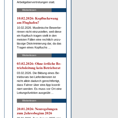
Ar­beit­ge­ber­ver­tre­tun­gen statt.
Weiterlesen
10.02.2026: Kopf­tuch­zwang
am Flug­ha­fen?
10.02.2026. Mus­li­mi­sche Be­wer­be­
rin­nen nicht ein­zu­stel­len, weil die­se
ein Kopf­tuch tra­gen stellt in den
meis­ten Fäl­len ei­ne recht­lich un­zu­
läs­si­ge Dis­kri­mi­nie­rung dar, da das
Tra­gen ei­nes Kopf­tuchs ...
Weiterlesen
03.02.2026: Oh­ne ört­li­che Be­
triebs­lei­tung kein Be­triebs­rat
03.02.2026. Die Bil­dung ei­nes Be­
triebs­rats bei Lie­fer­diens­ten ist
nicht al­lein da­durch ge­recht­fer­tigt,
dass Fah­rer über ei­ne App ko­or­di­
niert wer­den. Es muss vor Ort ei­ne
Lei­tungs­funk­ti­on aus­ge­übt ...
Weiterlesen
20.01.2026: Neu­re­ge­lun­gen
zum Jah­res­be­ginn 2026