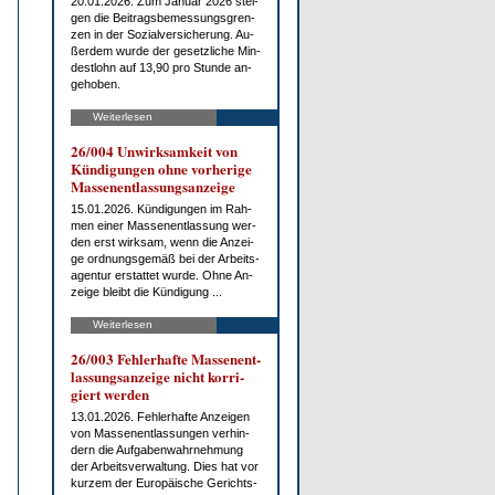
20.01.2026. Zum Ja­nu­ar 2026 stei­
gen die Bei­trags­be­mes­sungs­gren­
zen in der So­zi­al­ver­si­che­rung. Au­
ßer­dem wur­de der ge­setz­li­che Min­
dest­lohn auf 13,90 pro St­un­de an­
ge­ho­ben.
Weiterlesen
26/004 Un­wirk­sam­keit von
Kün­di­gun­gen oh­ne vor­he­ri­ge
Mas­sen­ent­las­sungs­an­zei­ge
15.01.2026. Kün­di­gun­gen im Rah­
men ei­ner Mas­sen­ent­las­sung wer­
den erst wirk­sam, wenn die An­zei­
ge ord­nungs­ge­mäß bei der Ar­beits­
agen­tur er­stat­tet wur­de. Oh­ne An­
zei­ge bleibt die Kün­di­gung ...
Weiterlesen
26/003 Feh­ler­haf­te Mas­sen­ent­
las­sungs­an­zei­ge nicht kor­ri­
giert wer­den
13.01.2026. Feh­ler­haf­te An­zei­gen
von Mas­sen­ent­las­sun­gen ver­hin­
dern die Auf­ga­ben­wahr­neh­mung
der Ar­beits­ver­wal­tung. Dies hat vor
kur­zem der Eu­ro­päi­sche Ge­richts­