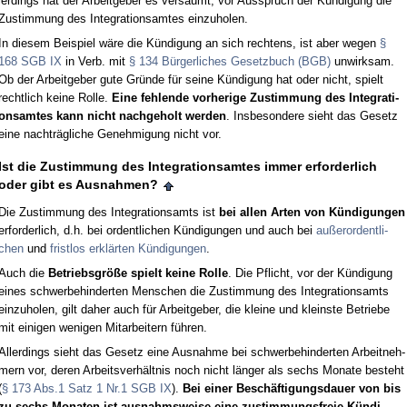
ler­dings hat der Ar­beit­ge­ber es versäumt, vor Aus­spruch der Kündi­gung die
Zu­stim­mung des In­te­gra­ti­ons­am­tes ein­zu­ho­len.
In die­sem Bei­spiel wäre die Kündi­gung an sich rech­tens, ist aber we­gen
§
168 SGB IX
in Verb. mit
§ 134 Bürger­li­ches Ge­setz­buch (BGB)
un­wirk­sam.
Ob der Ar­beit­ge­ber gu­te Gründe für sei­ne Kündi­gung hat oder nicht, spielt
recht­lich kei­ne Rol­le.
Ei­ne feh­len­de vor­he­ri­ge Zu­stim­mung des In­te­gra­ti­
ons­am­tes kann nicht nach­ge­holt wer­den
. Ins­be­son­de­re sieht das Ge­setz
ei­ne nachträgli­che Ge­neh­mi­gung nicht vor.
Ist die Zu­stim­mung des In­te­gra­ti­ons­am­tes im­mer er­for­der­lich
oder gibt es Aus­nah­men?
Die Zu­stim­mung des In­te­gra­ti­ons­amts ist
bei al­len Ar­ten von Kündi­gun­gen
er­for­der­lich, d.h. bei or­dent­li­chen Kündi­gun­gen und auch bei
außer­or­dent­li­
chen
und
frist­los erklärten Kündi­gun­gen
.
Auch die
Be­triebs­größe spielt kei­ne Rol­le
. Die Pflicht, vor der Kündi­gung
ei­nes schwer­be­hin­der­ten Men­schen die Zu­stim­mung des In­te­gra­ti­ons­amts
ein­zu­ho­len, gilt da­her auch für Ar­beit­ge­ber, die klei­ne und kleins­te Be­trie­be
mit ei­ni­gen we­ni­gen Mit­ar­bei­tern führen.
Al­ler­dings sieht das Ge­setz ei­ne Aus­nah­me bei schwer­be­hin­der­ten Ar­beit­neh­
mern vor, de­ren Ar­beits­verhält­nis noch nicht länger als sechs Mo­na­te be­steht
(
§ 173 Abs.1 Satz 1 Nr.1 SGB IX
).
Bei ei­ner Beschäfti­gungs­dau­er von bis
zu sechs Mo­na­ten ist aus­nahms­wei­se ei­ne zu­stim­mungs­freie Kündi­