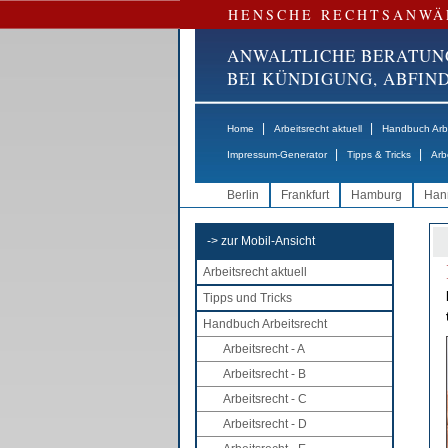
HENSCHE RECHTSANWÄ
ANWALTLICHE BERATUN
BEI KÜNDIGUNG, ABFI
|
|
Home
Arbeitsrecht aktuell
Handbuch Arbe
|
|
Impressum-Generator
Tipps & Tricks
Arb
Berlin
Frankfurt
Hamburg
Han
-> zur Mobil-Ansicht
Arbeitsrecht aktuell
Tipps und Tricks
Handbuch Arbeitsrecht
Arbeitsrecht - A
Arbeitsrecht - B
Arbeitsrecht - C
Arbeitsrecht - D