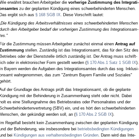
Wie erwähnt brau­chen Ar­beit­ge­ber die
vor­he­ri­ge Zu­stim­mung des In­te­gra­ti­
ons­am­tes
zu der ge­plan­ten Kündi­gung ei­nes schwer­be­hin­der­ten Men­schen.
Das er­gibt sich aus
§ 168 SGB IX
. Die­se Vor­schrift lau­tet:
„Die Kündi­gung des Ar­beits­verhält­nis­ses ei­nes schwer­be­hin­der­ten Men­schen
durch den Ar­beit­ge­ber be­darf der vor­he­ri­gen Zu­stim­mung des In­te­gra­ti­ons­am­
tes."
Für die Zu­stim­mung müssen Ar­beit­ge­ber zunächst ein­mal ei­nen
An­trag auf
Zu­stim­mung
stel­len. Zuständig ist das In­te­gra­ti­ons­amt, das für den Sitz des
Be­trie­bes oder der Dienst­stel­le ört­lich zuständig ist. Der An­trag muss schrift­
lich oder in elek­tro­ni­scher Form ge­stellt wer­den (
§ 170 Abs.1 Satz 1 SGB IX
).
In Bay­ern wer­den die Auf­ga­ben des In­te­gra­ti­ons­am­tes durch das sog. In­klu­si­
ons­amt wahr­ge­nom­men, das zum "Zen­trum Bay­ern Fa­mi­lie und So­zia­les"
gehört.
Auf der Grund­la­ge des An­trags prüft das In­te­gra­ti­ons­amt, ob die ge­plan­te
Kündi­gung mit der Be­hin­de­rung in Zu­sam­men­hang steht oder nicht. Da­bei
holt es ei­ne Stel­lung­nah­me des Be­triebs­ra­tes oder Per­so­nal­ra­tes und der
Schwer­be­hin­der­ten­ver­tre­tung (SBV) ein, und es hört den schwer­be­hin­der­ten
Men­schen, der gekündigt wer­den soll, an (
§ 170 Abs.2 SGB IX
).
Im Re­gel­fall be­steht kein Zu­sam­men­hang zwi­schen der ge­plan­ten Kündi­gung
und der Be­hin­de­rung, wie ins­be­son­de­re bei
be­triebs­be­ding­ten Kündi­gun­gen
und bei
Kündi­gun­gen aus ver­hal­tens­be­ding­ten Gründen
. Dann wird das In­te­