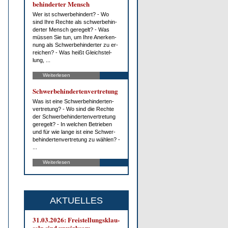
be­hin­der­ter Mensch
Wer ist schwer­be­hin­dert? - Wo
sind Ih­re Rech­te als schwer­be­hin­
der­ter Mensch ge­re­gelt? - Was
müs­sen Sie tun, um Ih­re An­er­ken­
nung als Schwer­be­hin­der­ter zu er­
rei­chen? - Was heißt Gleich­stel­
lung, ...
Weiterlesen
Schwer­be­hin­der­ten­ver­tre­tung
Was ist ei­ne Schwer­be­hin­der­ten­
ver­tre­tung? - Wo sind die Rech­te
der Schwer­be­hin­der­ten­ver­tre­tung
ge­re­gelt? - In wel­chen Be­trie­ben
und für wie lan­ge ist ei­ne Schwer­
be­hin­der­ten­ver­tre­tung zu wäh­len? -
...
Weiterlesen
AKTUELLES
31.03.2026: Frei­stel­lungs­klau­
seln sind un­wirk­sam.