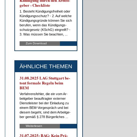
Kün­di­gung durch den Ar­beit­
ge­ber - Check­lis­te
1. Be­steht Kün­di­gungs­frei­heit oder
Kün­di­gungs­schutz? - 2. Auf wel­che
Kün­di­gungs­grün­de kön­nen Sie sich
be­ru­fen, wenn das Kün­di­gungs­
schutz­ge­setz (KSchG) ein­greift? -
3. Was müs­sen Sie be­ach­ten, ...
Zum Download
ÄHNLICHE THEMEN
31.08.2025 LAG Stutt­gart be­
tont for­ma­le Re­geln beim
BEM
Ver­fah­rens­feh­ler, die ein vom Ar­
beit­ge­ber be­auf­trag­ter ex­ter­ner
Dienst­leis­ter bei der Ein­la­dung zu
ei­nem BEM-Vor­ge­spräch und bei
die­sem be­geht, sind dem Ar­beit­ge­
ber ge­mäß § 278 Bür­ger­li­ches ...
Weiterlesen
31.07.2025: BAG: Kein Prä­