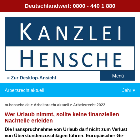
Deutschlandweit:
0800 - 440 1 880
Menü
» Zur Desktop-Ansicht
Arbeitsrecht aktuell
Jahr
m.hensche.de
>
Arbeitsrecht aktuell
>
Arbeitsrecht 2022
Wer Ur­laub nimmt, soll­te kei­ne fi­nan­zi­el­len
Nach­tei­le er­lei­den
Die In­an­spruch­nah­me von Ur­laub darf nicht zum Ver­lust
von Über­stun­den­zu­schlä­gen füh­ren: Eu­ro­päi­scher Ge­