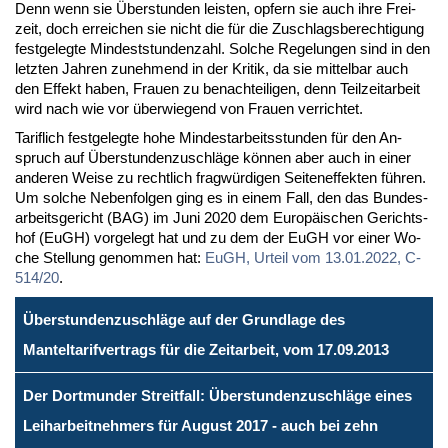
Denn wenn sie Über­stun­den leis­ten, op­fern sie auch ih­re Frei­
zeit, doch er­rei­chen sie nicht die für die Zu­schlags­be­rech­ti­gung
fest­ge­leg­te Min­dest­stun­den­zahl. Sol­che Re­ge­lun­gen sind in den
letz­ten Jah­ren zu­neh­mend in der Kri­tik, da sie mit­tel­bar auch
den Ef­fekt ha­ben, Frau­en zu be­nach­tei­li­gen, denn Teil­zeit­ar­beit
wird nach wie vor über­wie­gend von Frau­en ver­rich­tet.
Ta­rif­lich fest­ge­leg­te ho­he Min­dest­ar­beits­stun­den für den An­
spruch auf Über­stun­den­zu­schlä­ge kön­nen aber auch in ei­ner
an­de­ren Wei­se zu recht­lich frag­wür­di­gen Sei­ten­ef­fek­ten füh­ren.
Um sol­che Ne­ben­fol­gen ging es in ei­nem Fall, den das Bun­des­
ar­beits­ge­richt (BAG) im Ju­ni 2020 dem Eu­ro­päi­schen Ge­richts­
hof (EuGH) vor­ge­legt hat und zu dem der EuGH vor ei­ner Wo­
che Stel­lung ge­nom­men hat:
EuGH, Ur­teil vom 13.01.2022, C-
514/20
.
Überstundenzuschläge auf der Grundlage des
Manteltarifvertrags für die Zeitarbeit, vom 17.09.2013
Der Dortmunder Streitfall: Überstundenzuschläge eines
Leiharbeitnehmers für August 2017 - auch bei zehn