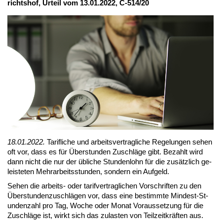
richts­hof, Ur­teil vom 13.01.2022, C-514/20
18.01.2022.
Ta­rif­li­che und ar­beits­ver­trag­li­che Re­ge­lun­gen se­hen
oft vor, dass es für Über­stun­den Zu­schlä­ge gibt. Be­zahlt wird
dann nicht die nur der üb­li­che St­un­den­lohn für die zu­sätz­lich ge­
leis­te­ten Mehr­ar­beits­stun­den, son­dern ein Auf­geld.
Se­hen die ar­beits- oder ta­rif­ver­trag­li­chen Vor­schrif­ten zu den
Über­stun­den­zu­schlä­gen vor, dass ei­ne be­stimm­te Min­dest-St­
un­den­zahl pro Tag, Wo­che oder Mo­nat Vor­aus­set­zung für die
Zu­schlä­ge ist, wirkt sich das zu­las­ten von Teil­zeit­kräf­ten aus.