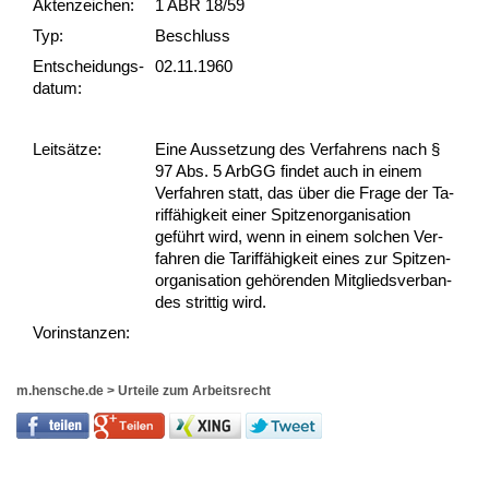
Akten­zeichen:
1 ABR 18/59
Typ:
Beschluss
Ent­scheid­ungs­
02.11.1960
datum:
Leit­sätze:
Ei­ne Aus­set­zung des Ver­fah­rens nach §
97 Abs. 5 ArbGG fin­det auch in ei­nem
Ver­fah­ren statt, das über die Fra­ge der Ta­
riffähig­keit ei­ner Spit­zen­or­ga­ni­sa­ti­on
geführt wird, wenn in ei­nem sol­chen Ver­
fah­ren die Ta­riffähig­keit ei­nes zur Spit­zen­
or­ga­ni­sa­ti­on gehören­den Mit­glieds­ver­ban­
des strit­tig wird.
Vor­ins­tan­zen:
m.hensche.de
>
Urteile zum Arbeitsrecht