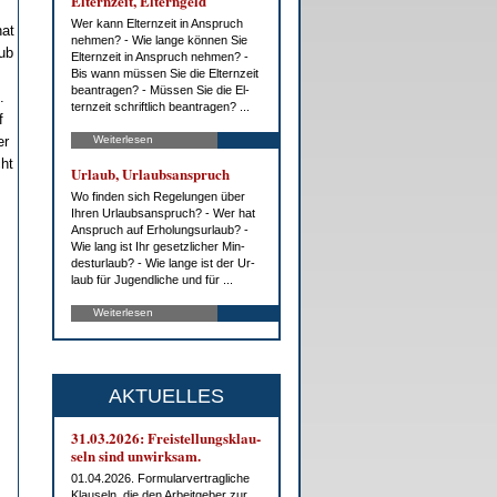
El­tern­zeit, El­tern­geld
Wer kann El­tern­zeit in An­spruch
hat
neh­men? - Wie lan­ge kön­nen Sie
ub
El­tern­zeit in An­spruch neh­men? -
Bis wann müs­sen Sie die El­tern­zeit
be­an­tra­gen? - Müs­sen Sie die El­
.
tern­zeit schrift­lich be­an­tra­gen? ...
f
er
Weiterlesen
ht
Ur­laub, Ur­laubs­an­spruch
Wo fin­den sich Re­ge­lun­gen über
Ih­ren Ur­laubs­an­spruch? - Wer hat
An­spruch auf Er­ho­lungs­ur­laub? -
Wie lang ist Ihr ge­setz­li­cher Min­
des­t­ur­laub? - Wie lan­ge ist der Ur­
laub für Ju­gend­li­che und für ...
Weiterlesen
AKTUELLES
31.03.2026: Frei­stel­lungs­klau­
seln sind un­wirk­sam.
01.04.2026. For­mu­lar­ver­trag­li­che
Klau­seln, die den Ar­beit­ge­ber zur