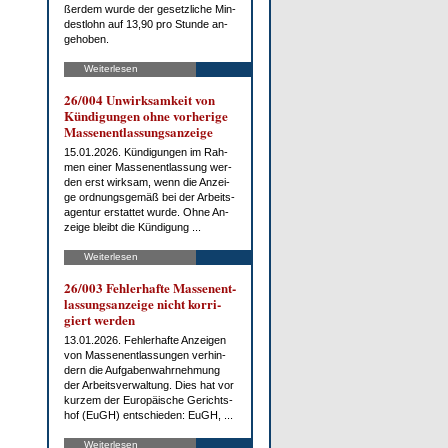
ßer­dem wur­de der ge­setz­li­che Min­
dest­lohn auf 13,90 pro St­un­de an­
ge­ho­ben.
Weiterlesen
26/004 Un­wirk­sam­keit von
Kün­di­gun­gen oh­ne vor­he­ri­ge
Mas­sen­ent­las­sungs­an­zei­ge
15.01.2026. Kün­di­gun­gen im Rah­
men ei­ner Mas­sen­ent­las­sung wer­
den erst wirk­sam, wenn die An­zei­
ge ord­nungs­ge­mäß bei der Ar­beits­
agen­tur er­stat­tet wur­de. Oh­ne An­
zei­ge bleibt die Kün­di­gung ...
Weiterlesen
26/003 Feh­ler­haf­te Mas­sen­ent­
las­sungs­an­zei­ge nicht kor­ri­
giert wer­den
13.01.2026. Feh­ler­haf­te An­zei­gen
von Mas­sen­ent­las­sun­gen ver­hin­
dern die Auf­ga­ben­wahr­neh­mung
der Ar­beits­ver­wal­tung. Dies hat vor
kur­zem der Eu­ro­päi­sche Ge­richts­
hof (EuGH) ent­schie­den: EuGH, ...
Weiterlesen