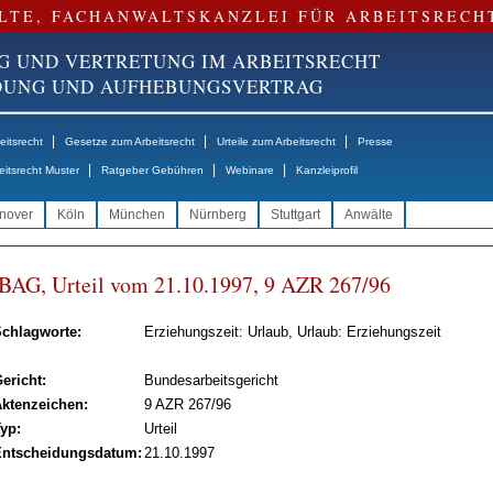
LTE, FACHANWALTSKANZLEI FÜR ARBEITSRECH
G UND VERTRETUNG IM ARBEITSRECHT
NDUNG UND AUFHEBUNGSVERTRAG
|
|
|
itsrecht
Gesetze zum Arbeitsrecht
Urteile zum Arbeitsrecht
Presse
|
|
|
eitsrecht Muster
Ratgeber Gebühren
Webinare
Kanzleiprofil
nover
Köln
München
Nürnberg
Stuttgart
Anwälte
BAG, Ur­teil vom 21.10.1997, 9 AZR 267/96
chlagworte:
Erziehungszeit: Urlaub, Urlaub: Erziehungszeit
ericht:
Bundesarbeitsgericht
ktenzeichen:
9 AZR 267/96
yp:
Urteil
ntscheidungsdatum:
21.10.1997