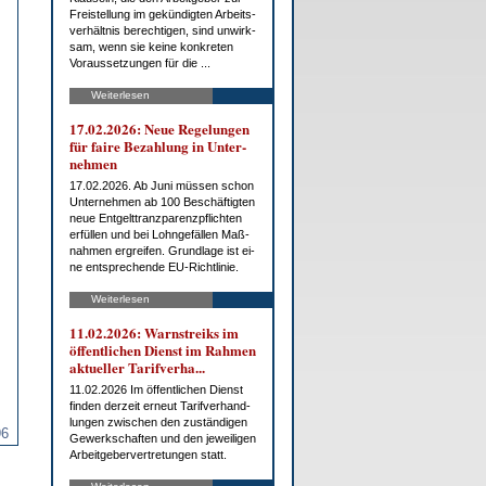
Frei­stel­lung im ge­kün­dig­ten Ar­beits­
ver­hält­nis be­rech­ti­gen, sind un­wirk­
sam, wenn sie kei­ne kon­kre­ten
Vor­aus­set­zun­gen für die ...
Weiterlesen
17.02.2026: Neue Re­ge­lun­gen
für fai­re Be­zah­lung in Un­ter­
neh­men
17.02.2026. Ab Ju­ni müs­sen schon
Un­ter­neh­men ab 100 Be­schäf­tig­ten
neue Ent­gelt­tranz­pa­renz­pflich­ten
er­fül­len und bei Lohn­ge­fäl­len Maß­
nah­men er­grei­fen. Grund­la­ge ist ei­
ne ent­spre­chen­de EU-Richt­li­nie.
Weiterlesen
11.02.2026: Warn­streiks im
öf­fent­li­chen Dienst im Rah­men
ak­tu­el­ler Ta­rif­ver­ha...
11.02.2026 Im öf­fent­li­chen Dienst
fin­den der­zeit er­neut Ta­rif­ver­hand­
lun­gen zwi­schen den zu­stän­di­gen
96
Ge­werk­schaf­ten und den je­wei­li­gen
Ar­beit­ge­ber­ver­tre­tun­gen statt.