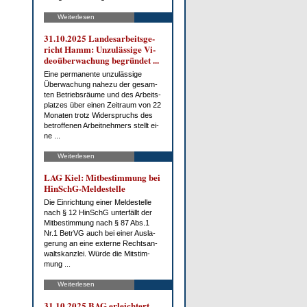
Weiterlesen
31.10.2025 Lan­des­ar­beits­ge­
richt Hamm: Un­zu­läs­si­ge Vi­
deo­über­wa­chung be­grün­det ...
Ei­ne per­ma­nen­te un­zu­läs­si­ge
Über­wa­chung na­he­zu der ge­sam­
ten Be­triebs­räu­me und des Ar­beits­
plat­zes über ei­nen Zeit­raum von 22
Mo­na­ten trotz Wi­der­spruchs des
be­trof­fe­nen Ar­beit­neh­mers stellt ei­
ne ...
Weiterlesen
LAG Kiel: Mit­be­stim­mung bei
HinSchG-Mel­de­stel­le
Die Ein­rich­tung ei­ner Mel­de­stel­le
nach § 12 HinSchG un­ter­fällt der
Mit­be­stim­mung nach § 87 Abs.1
Nr.1 Be­trVG auch bei ei­ner Aus­la­
ge­rung an ei­ne ex­ter­ne Rechts­an­
walts­kanz­lei. Wür­de die Mit­stim­
mung ...
Weiterlesen
31.10.2025 BAG er­leich­tert