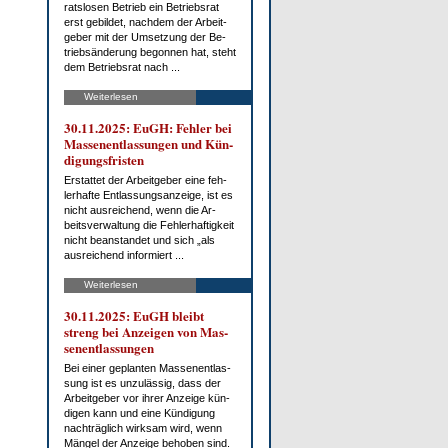
rats­lo­sen Be­trieb ein Be­triebs­rat
erst ge­bil­det, nach­dem der Ar­beit­
ge­ber mit der Um­set­zung der Be­
trieb­s­än­de­rung be­gon­nen hat, steht
dem Be­triebs­rat nach ...
Weiterlesen
30.11.2025: EuGH: Feh­ler bei
Mas­sen­ent­las­sun­gen und Kün­
di­gungs­fris­ten
Er­stat­tet der Ar­beit­ge­ber ei­ne feh­
ler­haf­te Ent­las­sungs­an­zei­ge, ist es
nicht aus­rei­chend, wenn die Ar­
beits­ver­wal­tung die Feh­ler­haf­tig­keit
nicht be­an­stan­det und sich „als
aus­rei­chend in­for­miert ...
Weiterlesen
30.11.2025: EuGH bleibt
streng bei An­zei­gen von Mas­
sen­ent­las­sun­gen
Bei ei­ner ge­plan­ten Mas­sen­ent­las­
sung ist es un­zu­läs­sig, dass der
Ar­beit­ge­ber vor ih­rer An­zei­ge kün­
di­gen kann und ei­ne Kün­di­gung
nach­träg­lich wirk­sam wird, wenn
Män­gel der An­zei­ge be­ho­ben sind.