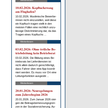
Weiterlesen
10.02.2026: Kopf­tuch­zwang
am Flug­ha­fen?
10.02.2026. Mus­li­mi­sche Be­wer­be­
rin­nen nicht ein­zu­stel­len, weil die­se
ein Kopf­tuch tra­gen stellt in den
meis­ten Fäl­len ei­ne recht­lich un­zu­
läs­si­ge Dis­kri­mi­nie­rung dar, da das
Tra­gen ei­nes Kopf­tuchs ...
Weiterlesen
03.02.2026: Oh­ne ört­li­che Be­
triebs­lei­tung kein Be­triebs­rat
03.02.2026. Die Bil­dung ei­nes Be­
triebs­rats bei Lie­fer­diens­ten ist
nicht al­lein da­durch ge­recht­fer­tigt,
dass Fah­rer über ei­ne App ko­or­di­
niert wer­den. Es muss vor Ort ei­ne
Lei­tungs­funk­ti­on aus­ge­übt ...
Weiterlesen
20.01.2026: Neu­re­ge­lun­gen
zum Jah­res­be­ginn 2026
20.01.2026. Zum Ja­nu­ar 2026 stei­
gen die Bei­trags­be­mes­sungs­gren­
zen in der So­zi­al­ver­si­che­rung. Au­