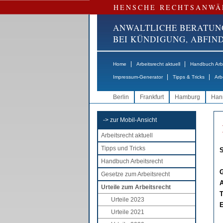
HENSCHE RECHTSANWÄ
ANWALTLICHE BERATUN
BEI KÜNDIGUNG, ABFI
|
|
Home
Arbeitsrecht aktuell
Handbuch Arbe
|
|
Impressum-Generator
Tipps & Tricks
Arb
Berlin
Frankfurt
Hamburg
Han
-> zur Mobil-Ansicht
Arbeitsrecht aktuell
Tipps und Tricks
S
Handbuch Arbeitsrecht
G
Gesetze zum Arbeitsrecht
A
Urteile zum Arbeitsrecht
T
Urteile 2023
E
Urteile 2021