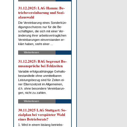
31.12.2025: LAG Hamm: Be­
triebs­ver­ein­ba­rung und So­zi­
al­aus­wahl
Die Ver­ein­ba­rung ei­nes Son­der­kün­
di­gungs­schut­zes nur für die Be­
schäf­tig­ten, die sich mit ei­ner Ver­
än­de­rung ih­rer ar­beits­ver­trag­li­chen
Ver­ein­ba­run­gen ein­ver­stan­den er­
klärt ha­ben, steht ei­ner ...
Weiterlesen
31.12.2025: BAG be­grenzt Bo­
nus­an­sprü­che bei Fehl­zei­ten
Va­ria­ble er­folgs­ab­hän­gi­ge Ge­halts­
be­stand­tei­le oh­ne un­mit­tel­ba­ren
Leis­tungs­be­zug sind für Zei­ten ei­
ner El­tern­zeit­zeit im All­ge­mei­nen,
d.h. oh­ne be­son­de­re Ver­ein­ba­run­
gen, nicht zu zah­len.
Weiterlesen
30.11.2025 LAG Stutt­gart: So­
zi­al­plan bei ver­spä­te­ter Wahl
ei­nes Be­triebs­rats?
1. Wird in ei­nem bis­lang be­triebs­