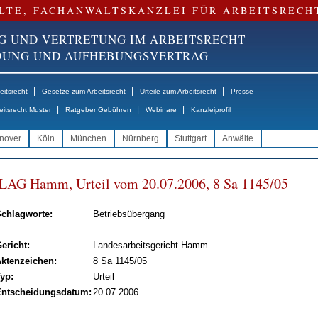
LTE, FACHANWALTSKANZLEI FÜR ARBEITSRECH
G UND VERTRETUNG IM ARBEITSRECHT
NDUNG UND AUFHEBUNGSVERTRAG
|
|
|
itsrecht
Gesetze zum Arbeitsrecht
Urteile zum Arbeitsrecht
Presse
|
|
|
eitsrecht Muster
Ratgeber Gebühren
Webinare
Kanzleiprofil
nover
Köln
München
Nürnberg
Stuttgart
Anwälte
LAG Hamm, Ur­teil vom 20.07.2006, 8 Sa 1145/05
chlagworte:
Betriebsübergang
ericht:
Landesarbeitsgericht Hamm
ktenzeichen:
8 Sa 1145/05
yp:
Urteil
ntscheidungsdatum:
20.07.2006