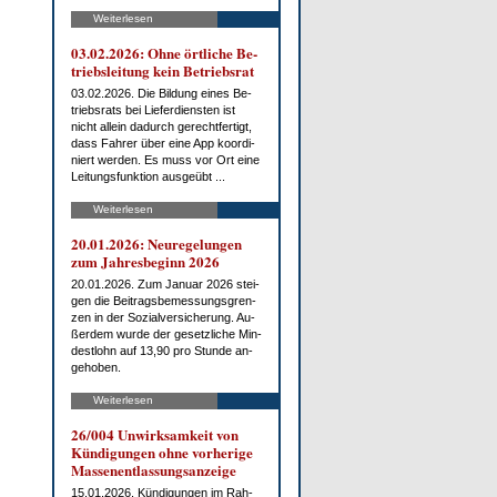
Weiterlesen
03.02.2026: Oh­ne ört­li­che Be­
triebs­lei­tung kein Be­triebs­rat
03.02.2026. Die Bil­dung ei­nes Be­
triebs­rats bei Lie­fer­diens­ten ist
nicht al­lein da­durch ge­recht­fer­tigt,
dass Fah­rer über ei­ne App ko­or­di­
niert wer­den. Es muss vor Ort ei­ne
Lei­tungs­funk­ti­on aus­ge­übt ...
Weiterlesen
20.01.2026: Neu­re­ge­lun­gen
zum Jah­res­be­ginn 2026
20.01.2026. Zum Ja­nu­ar 2026 stei­
gen die Bei­trags­be­mes­sungs­gren­
zen in der So­zi­al­ver­si­che­rung. Au­
ßer­dem wur­de der ge­setz­li­che Min­
dest­lohn auf 13,90 pro St­un­de an­
ge­ho­ben.
Weiterlesen
26/004 Un­wirk­sam­keit von
Kün­di­gun­gen oh­ne vor­he­ri­ge
Mas­sen­ent­las­sungs­an­zei­ge
15.01.2026. Kün­di­gun­gen im Rah­