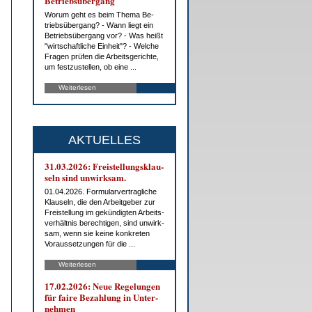
Be­triebs­über­gang
Wor­um geht es beim The­ma Be­
triebs­über­gang? - Wann liegt ein
Be­triebs­über­gang vor? - Was heißt
"wirt­schaft­li­che Ein­heit"? - Wel­che
Fra­gen prü­fen die Ar­beits­ge­rich­te,
um fest­zu­stel­len, ob ei­ne ...
Weiterlesen
AKTUELLES
31.03.2026: Frei­stel­lungs­klau­
seln sind un­wirk­sam.
01.04.2026. For­mu­lar­ver­trag­li­che
Klau­seln, die den Ar­beit­ge­ber zur
Frei­stel­lung im ge­kün­dig­ten Ar­beits­
ver­hält­nis be­rech­ti­gen, sind un­wirk­
sam, wenn sie kei­ne kon­kre­ten
Vor­aus­set­zun­gen für die ...
Weiterlesen
17.02.2026: Neue Re­ge­lun­gen
für fai­re Be­zah­lung in Un­ter­
neh­men