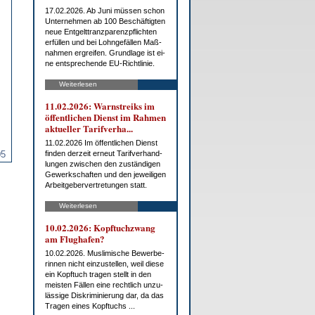
17.02.2026. Ab Ju­ni müs­sen schon
Un­ter­neh­men ab 100 Be­schäf­tig­ten
neue Ent­gelt­tranz­pa­renz­pflich­ten
er­fül­len und bei Lohn­ge­fäl­len Maß­
nah­men er­grei­fen. Grund­la­ge ist ei­
ne ent­spre­chen­de EU-Richt­li­nie.
Weiterlesen
11.02.2026: Warn­streiks im
öf­fent­li­chen Dienst im Rah­men
ak­tu­el­ler Ta­rif­ver­ha...
11.02.2026 Im öf­fent­li­chen Dienst
05
fin­den der­zeit er­neut Ta­rif­ver­hand­
lun­gen zwi­schen den zu­stän­di­gen
Ge­werk­schaf­ten und den je­wei­li­gen
Ar­beit­ge­ber­ver­tre­tun­gen statt.
Weiterlesen
10.02.2026: Kopf­tuch­zwang
am Flug­ha­fen?
10.02.2026. Mus­li­mi­sche Be­wer­be­
rin­nen nicht ein­zu­stel­len, weil die­se
ein Kopf­tuch tra­gen stellt in den
meis­ten Fäl­len ei­ne recht­lich un­zu­
läs­si­ge Dis­kri­mi­nie­rung dar, da das
Tra­gen ei­nes Kopf­tuchs ...