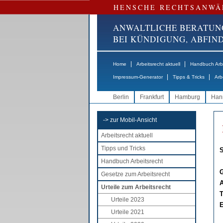
HENSCHE RECHTSANWÄ
ANWALTLICHE BERATUN
BEI KÜNDIGUNG, ABFI
|
|
Home
Arbeitsrecht aktuell
Handbuch Arbe
|
|
Impressum-Generator
Tipps & Tricks
Arb
Berlin
Frankfurt
Hamburg
Han
-> zur Mobil-Ansicht
Arbeitsrecht aktuell
Tipps und Tricks
S
Handbuch Arbeitsrecht
G
Gesetze zum Arbeitsrecht
A
Urteile zum Arbeitsrecht
T
Urteile 2023
E
Urteile 2021