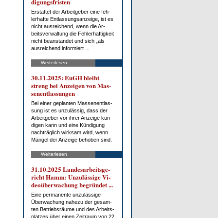
di­gungs­fris­ten
Er­stat­tet der Ar­beit­ge­ber ei­ne feh­
ler­haf­te Ent­las­sungs­an­zei­ge, ist es
nicht aus­rei­chend, wenn die Ar­
beits­ver­wal­tung die Feh­ler­haf­tig­keit
nicht be­an­stan­det und sich „als
aus­rei­chend in­for­miert ...
Weiterlesen
30.11.2025: EuGH bleibt
streng bei An­zei­gen von Mas­
sen­ent­las­sun­gen
Bei ei­ner ge­plan­ten Mas­sen­ent­las­
sung ist es un­zu­läs­sig, dass der
Ar­beit­ge­ber vor ih­rer An­zei­ge kün­
di­gen kann und ei­ne Kün­di­gung
nach­träg­lich wirk­sam wird, wenn
Män­gel der An­zei­ge be­ho­ben sind.
Weiterlesen
31.10.2025 Lan­des­ar­beits­ge­
richt Hamm: Un­zu­läs­si­ge Vi­
deo­über­wa­chung be­grün­det ...
Ei­ne per­ma­nen­te un­zu­läs­si­ge
Über­wa­chung na­he­zu der ge­sam­
ten Be­triebs­räu­me und des Ar­beits­
plat­zes über ei­nen Zeit­raum von 22