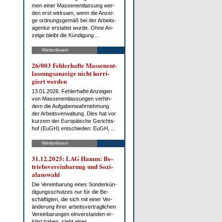
men ei­ner Mas­sen­ent­las­sung wer­
den erst wirk­sam, wenn die An­zei­
ge ord­nungs­ge­mäß bei der Ar­beits­
agen­tur er­stat­tet wur­de. Oh­ne An­
zei­ge bleibt die Kün­di­gung ...
Weiterlesen
26/003 Feh­ler­haf­te Mas­sen­ent­
las­sungs­an­zei­ge nicht kor­ri­
giert wer­den
13.01.2026. Feh­ler­haf­te An­zei­gen
von Mas­sen­ent­las­sun­gen ver­hin­
dern die Auf­ga­ben­wahr­neh­mung
der Ar­beits­ver­wal­tung. Dies hat vor
kur­zem der Eu­ro­päi­sche Ge­richts­
hof (EuGH) ent­schie­den: EuGH, ...
Weiterlesen
31.12.2025: LAG Hamm: Be­
triebs­ver­ein­ba­rung und So­zi­
al­aus­wahl
Die Ver­ein­ba­rung ei­nes Son­der­kün­
di­gungs­schut­zes nur für die Be­
schäf­tig­ten, die sich mit ei­ner Ver­
än­de­rung ih­rer ar­beits­ver­trag­li­chen
Ver­ein­ba­run­gen ein­ver­stan­den er­
klärt ha­ben, steht ei­ner ...