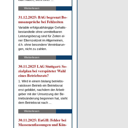
Weiterlesen
31.12.2025: BAG be­grenzt Bo­
nus­an­sprü­che bei Fehl­zei­ten
Va­ria­ble er­folgs­ab­hän­gi­ge Ge­halts­
be­stand­tei­le oh­ne un­mit­tel­ba­ren
Leis­tungs­be­zug sind für Zei­ten ei­
ner El­tern­zeit­zeit im All­ge­mei­nen,
d.h. oh­ne be­son­de­re Ver­ein­ba­run­
gen, nicht zu zah­len.
Weiterlesen
30.11.2025 LAG Stutt­gart: So­
zi­al­plan bei ver­spä­te­ter Wahl
ei­nes Be­triebs­rats?
1. Wird in ei­nem bis­lang be­triebs­
rats­lo­sen Be­trieb ein Be­triebs­rat
erst ge­bil­det, nach­dem der Ar­beit­
ge­ber mit der Um­set­zung der Be­
trieb­s­än­de­rung be­gon­nen hat, steht
dem Be­triebs­rat nach ...
Weiterlesen
30.11.2025: EuGH: Feh­ler bei
Mas­sen­ent­las­sun­gen und Kün­