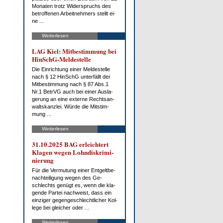
Mo­na­ten trotz Wi­der­spruchs des
be­trof­fe­nen Ar­beit­neh­mers stellt ei­
ne ...
Weiterlesen
LAG Kiel: Mit­be­stim­mung bei
HinSchG-Mel­de­stel­le
Die Ein­rich­tung ei­ner Mel­de­stel­le
nach § 12 HinSchG un­ter­fällt der
Mit­be­stim­mung nach § 87 Abs.1
Nr.1 Be­trVG auch bei ei­ner Aus­la­
ge­rung an ei­ne ex­ter­ne Rechts­an­
walts­kanz­lei. Wür­de die Mit­stim­
mung ...
Weiterlesen
31.10.2025 BAG er­leich­tert
Kla­gen we­gen Lohn­dis­kri­mi­
nie­rung
Für die Ver­mu­tung ei­ner Ent­gelt­be­
nach­tei­li­gung we­gen des Ge­
schlechts ge­nügt es, wenn die kla­
gen­de Par­tei nach­weist, dass ein
ein­zi­ger ge­gen­ge­schlecht­li­cher Kol­
le­ge bei glei­cher oder ...
Weiterlesen