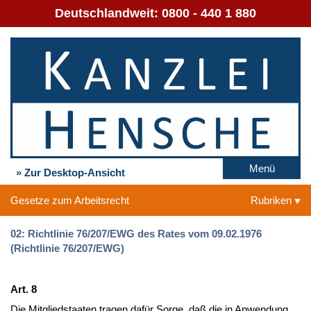
Deutschlandweit:
0800 - 440 1 880
Menü
» Zur Desktop-Ansicht
Gesetze zum Arbeitsrecht
Rubriken
02: Richtlinie 76/207/EWG des Rates vom 09.02.1976
(Richtlinie 76/207/EWG)
Art. 8
Die Mitgliedstaaten tragen dafür Sorge, daß die in Anwendung