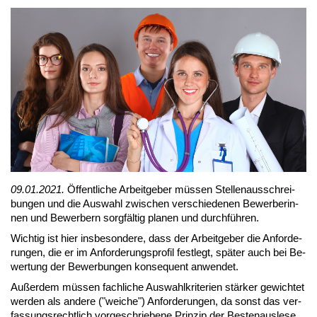
09.01.2021.
Öf­fent­li­che Ar­beit­ge­ber müs­sen Stel­len­aus­schrei­
bun­gen und die Aus­wahl zwi­schen ver­schie­de­nen Be­wer­be­rin­
nen und Be­wer­bern sorg­fäl­tig pla­nen und durch­füh­ren.
Wich­tig ist hier ins­be­son­de­re, dass der Ar­beit­ge­ber die An­for­de­
run­gen, die er im An­for­de­rungs­pro­fil fest­legt, spä­ter auch bei Be­
wer­tung der Be­wer­bun­gen kon­se­quent an­wen­det.
Au­ßer­dem müs­sen fach­li­che Aus­wahl­kri­te­ri­en stär­ker ge­wich­tet
wer­den als an­de­re ("wei­che") An­for­de­run­gen, da sonst das ver­
fas­sungs­recht­lich vor­ge­schrie­be­ne Prin­zip der Bes­ten­aus­le­se