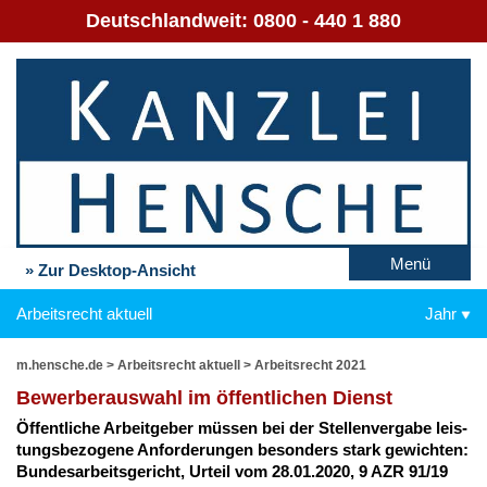
Deutschlandweit:
0800 - 440 1 880
Menü
» Zur Desktop-Ansicht
Arbeitsrecht aktuell
Jahr
m.hensche.de
>
Arbeitsrecht aktuell
>
Arbeitsrecht 2021
Be­wer­be­r­aus­wahl im öf­fent­li­chen Dienst
Öf­fent­li­che Ar­beit­ge­ber müs­sen bei der Stel­len­ver­ga­be leis­
tungs­be­zo­ge­ne An­for­de­run­gen be­son­ders stark ge­wich­ten:
Bun­des­ar­beits­ge­richt, Ur­teil vom 28.01.2020, 9 AZR 91/19