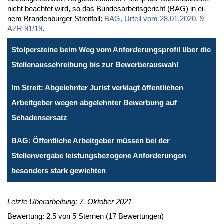
nicht be­ach­tet wird, so das Bun­des­ar­beits­ge­richt (BAG) in ei­
nem Bran­den­bur­ger Streit­fall:
BAG, Ur­teil vom 28.01.2020, 9
AZR 91/19
.
Stolpersteine beim Weg vom Anforderungsprofil über die
Stellenausschreibung bis zur Bewerberauswahl
Im Streit: Abgelehnter Jurist verklagt öffentlichen
Arbeitgeber wegen abgelehnter Bewerbung auf
Schadensersatz
BAG: Öffentliche Arbeitgeber müssen bei der
Stellenvergabe leistungsbezogene Anforderungen
besonders stark gewichten
Letzte Überarbeitung: 7. Oktober 2021
Bewertung:
2.5
von
5
Sternen
(
17
Bewertungen)