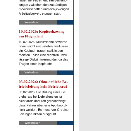
fin­den der­zeit er­neut Ta­rif­ver­hand­
lun­gen zwi­schen den zu­stän­di­gen
Ge­werk­schaf­ten und den je­wei­li­gen
Ar­beit­ge­ber­ver­tre­tun­gen statt.
Weiterlesen
10.02.2026: Kopf­tuch­zwang
am Flug­ha­fen?
10.02.2026. Mus­li­mi­sche Be­wer­be­
rin­nen nicht ein­zu­stel­len, weil die­se
ein Kopf­tuch tra­gen stellt in den
meis­ten Fäl­len ei­ne recht­lich un­zu­
läs­si­ge Dis­kri­mi­nie­rung dar, da das
Tra­gen ei­nes Kopf­tuchs ...
Weiterlesen
03.02.2026: Oh­ne ört­li­che Be­
triebs­lei­tung kein Be­triebs­rat
03.02.2026. Die Bil­dung ei­nes Be­
triebs­rats bei Lie­fer­diens­ten ist
nicht al­lein da­durch ge­recht­fer­tigt,
dass Fah­rer über ei­ne App ko­or­di­
niert wer­den. Es muss vor Ort ei­ne
Lei­tungs­funk­ti­on aus­ge­übt ...
Weiterlesen