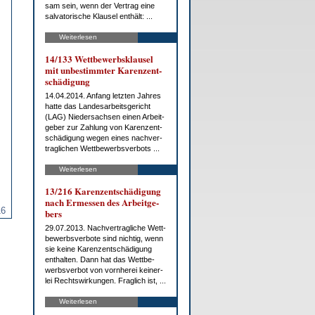
sam sein, wenn der Ver­trag ei­ne
sal­va­to­ri­sche Klau­sel ent­hält: ...
Weiterlesen
14/133 Wett­be­werbs­klau­sel
mit un­be­stimm­ter Ka­ren­zent­
schä­di­gung
14.04.2014. An­fang letz­ten Jah­res
hat­te das Lan­des­ar­beits­ge­richt
(LAG) Nie­der­sach­sen ei­nen Ar­beit­
ge­ber zur Zah­lung von Ka­ren­zent­
schä­di­gung we­gen ei­nes nach­ver­
trag­li­chen Wett­be­werbs­ver­bots ...
Weiterlesen
13/216 Ka­ren­zent­schä­di­gung
nach Er­mes­sen des Ar­beit­ge­
16
bers
29.07.2013. Nach­ver­trag­li­che Wett­
be­werbs­ver­bo­te sind nich­tig, wenn
sie kei­ne Ka­ren­zent­schä­di­gung
ent­hal­ten. Dann hat das Wett­be­
werbs­ver­bot von vorn­he­rei kei­ner­
lei Rechts­wir­kun­gen. Frag­lich ist, ...
Weiterlesen