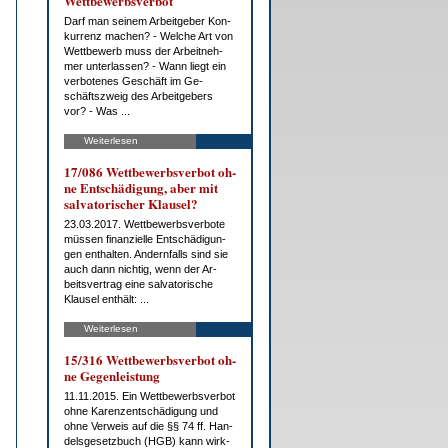
Wett­be­werbs­ver­bot
Darf man sei­nem Ar­beit­ge­ber Kon­
kur­renz ma­chen? - Wel­che Art von
Wett­be­werb muss der Ar­beit­neh­
mer un­ter­las­sen? - Wann liegt ein
ver­bo­te­nes Ge­schäft im Ge­
schäfts­zweig des Ar­beit­ge­bers
vor? - Was ...
Weiterlesen
17/086 Wett­be­werbs­ver­bot oh­
ne Ent­schä­di­gung, aber mit
sal­va­to­ri­scher Klau­sel?
23.03.2017. Wett­be­werbs­ver­bo­te
müs­sen fi­nan­zi­el­le Ent­schä­di­gun­
gen ent­hal­ten. An­dern­falls sind sie
auch dann nich­tig, wenn der Ar­
beits­ver­trag ei­ne sal­va­to­ri­sche
Klau­sel ent­hält: ...
Weiterlesen
15/316 Wett­be­werbs­ver­bot oh­
ne Ge­gen­leis­tung
11.11.2015. Ein Wett­be­werbs­ver­bot
oh­ne Ka­ren­zent­schä­di­gung und
oh­ne Ver­weis auf die §§ 74 ff. Han­
dels­ge­setz­buch (HGB) kann wirk­