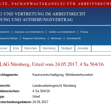
LTE, FACHANWALTSKANZLEI FÜR ARBEITSRECH
G UND VERTRETUNG IM ARBEITSRECHT
NDUNG UND AUFHEBUNGSVERTRAG
|
|
|
itsrecht
Gesetze zum Arbeitsrecht
Urteile zum Arbeitsrecht
Presse
|
|
|
eitsrecht Muster
Ratgeber Gebühren
Webinare
Kanzleiprofil
nover
Köln
München
Nürnberg
Stuttgart
Anwälte
LAG Nürn­berg, Ur­teil vom 24.05.2017, 4 Sa 564/16
chlagworte:
Karenzentschädigung, Wettbewerbsverbot
ericht:
Landesarbeitsgericht Nürnberg
ktenzeichen:
4 Sa 564/16
yp:
Urteil
ntscheidungsdatum:
24.05.2017