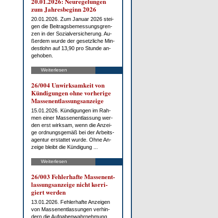
20.01.2026: Neu­re­ge­lun­gen
zum Jah­res­be­ginn 2026
20.01.2026. Zum Ja­nu­ar 2026 stei­
gen die Bei­trags­be­mes­sungs­gren­
zen in der So­zi­al­ver­si­che­rung. Au­
ßer­dem wur­de der ge­setz­li­che Min­
dest­lohn auf 13,90 pro St­un­de an­
ge­ho­ben.
Weiterlesen
26/004 Un­wirk­sam­keit von
Kün­di­gun­gen oh­ne vor­he­ri­ge
Mas­sen­ent­las­sungs­an­zei­ge
15.01.2026. Kün­di­gun­gen im Rah­
men ei­ner Mas­sen­ent­las­sung wer­
den erst wirk­sam, wenn die An­zei­
ge ord­nungs­ge­mäß bei der Ar­beits­
agen­tur er­stat­tet wur­de. Oh­ne An­
zei­ge bleibt die Kün­di­gung ...
Weiterlesen
26/003 Feh­ler­haf­te Mas­sen­ent­
las­sungs­an­zei­ge nicht kor­ri­
giert wer­den
13.01.2026. Feh­ler­haf­te An­zei­gen
von Mas­sen­ent­las­sun­gen ver­hin­
dern die Auf­ga­ben­wahr­neh­mung