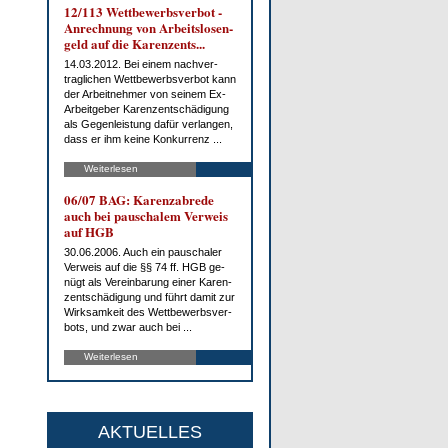
12/113 Wett­be­werbs­ver­bot -
An­rech­nung von Ar­beits­lo­sen­
geld auf die Ka­ren­zents...
14.03.2012. Bei ei­nem nach­ver­
trag­li­chen Wett­be­werbs­ver­bot kann
der Ar­beit­neh­mer von sei­nem Ex-
Ar­beit­ge­ber Ka­ren­zent­schä­di­gung
als Ge­gen­leis­tung da­für ver­lan­gen,
dass er ihm kei­ne Kon­kur­renz ...
Weiterlesen
06/07 BAG: Ka­renz­ab­re­de
auch bei pau­scha­lem Ver­weis
auf HGB
30.06.2006. Auch ein pau­scha­ler
Ver­weis auf die §§ 74 ff. HGB ge­
nügt als Ver­ein­ba­rung ei­ner Ka­ren­
zent­schä­di­gung und führt da­mit zur
Wirk­sam­keit des Wett­be­werbs­ver­
bots, und zwar auch bei ...
Weiterlesen
AKTUELLES