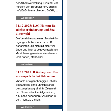
der Ar­beits­ver­wal­tung. Dies hat vor
kur­zem der Eu­ro­päi­sche Ge­richts­
hof (EuGH) ent­schie­den: EuGH, ...
Weiterlesen
31.12.2025: LAG Hamm: Be­
triebs­ver­ein­ba­rung und So­zi­
al­aus­wahl
Die Ver­ein­ba­rung ei­nes Son­der­kün­
di­gungs­schut­zes nur für die Be­
schäf­tig­ten, die sich mit ei­ner Ver­
än­de­rung ih­rer ar­beits­ver­trag­li­chen
Ver­ein­ba­run­gen ein­ver­stan­den er­
klärt ha­ben, steht ei­ner ...
Weiterlesen
31.12.2025: BAG be­grenzt Bo­
nus­an­sprü­che bei Fehl­zei­ten
Va­ria­ble er­folgs­ab­hän­gi­ge Ge­halts­
be­stand­tei­le oh­ne un­mit­tel­ba­ren
Leis­tungs­be­zug sind für Zei­ten ei­
ner El­tern­zeit­zeit im All­ge­mei­nen,
d.h. oh­ne be­son­de­re Ver­ein­ba­run­
gen, nicht zu zah­len.
Weiterlesen