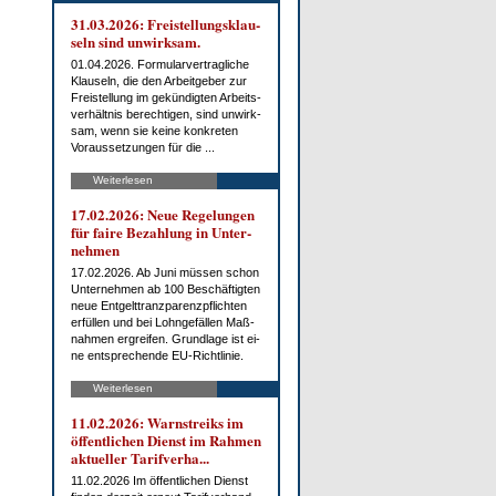
31.03.2026: Frei­stel­lungs­klau­
seln sind un­wirk­sam.
01.04.2026. For­mu­lar­ver­trag­li­che
Klau­seln, die den Ar­beit­ge­ber zur
Frei­stel­lung im ge­kün­dig­ten Ar­beits­
ver­hält­nis be­rech­ti­gen, sind un­wirk­
sam, wenn sie kei­ne kon­kre­ten
Vor­aus­set­zun­gen für die ...
Weiterlesen
17.02.2026: Neue Re­ge­lun­gen
für fai­re Be­zah­lung in Un­ter­
neh­men
17.02.2026. Ab Ju­ni müs­sen schon
Un­ter­neh­men ab 100 Be­schäf­tig­ten
neue Ent­gelt­tranz­pa­renz­pflich­ten
er­fül­len und bei Lohn­ge­fäl­len Maß­
nah­men er­grei­fen. Grund­la­ge ist ei­
ne ent­spre­chen­de EU-Richt­li­nie.
Weiterlesen
11.02.2026: Warn­streiks im
öf­fent­li­chen Dienst im Rah­men
ak­tu­el­ler Ta­rif­ver­ha...
11.02.2026 Im öf­fent­li­chen Dienst