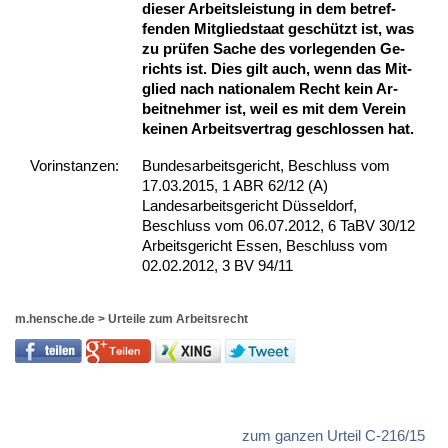
die­ser Ar­beits­leis­tung in dem be­tref­
fen­den Mit­glied­staat geschützt ist, was
zu prüfen Sa­che des vor­le­gen­den Ge­
richts ist. Dies gilt auch, wenn das Mit­
glied nach na­tio­na­lem Recht kein Ar­
beit­neh­mer ist, weil es mit dem Ver­ein
kei­nen Ar­beits­ver­trag ge­schlos­sen hat.
Vor­ins­tan­zen:
Bundesarbeitsgericht, Beschluss vom
17.03.2015, 1 ABR 62/12 (A)
Landesarbeitsgericht Düsseldorf,
Beschluss vom 06.07.2012, 6 TaBV 30/12
Arbeitsgericht Essen, Beschluss vom
02.02.2012, 3 BV 94/11
m.hensche.de
>
Urteile zum Arbeitsrecht
zum ganzen Urteil C-216/15