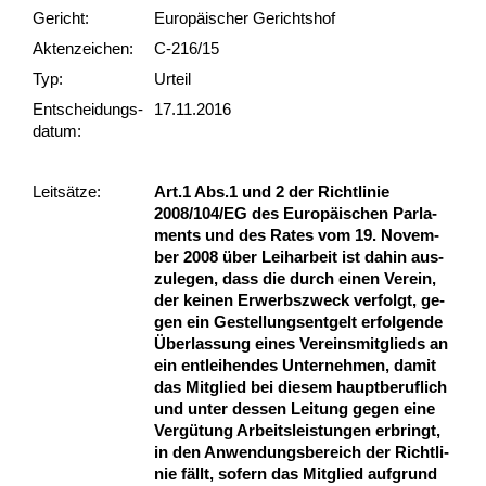
Gericht:
Europäischer Gerichtshof
Akten­zeichen:
C-216/15
Typ:
Urteil
Ent­scheid­ungs­
17.11.2016
datum:
Leit­sätze:
Art.1 Abs.1 und 2 der Richt­li­nie
2008/104/EG des Eu­ropäischen Par­la­
ments und des Ra­tes vom 19. No­vem­
ber 2008 über Leih­ar­beit ist da­hin aus­
zu­le­gen, dass die durch ei­nen Ver­ein,
der kei­nen Er­werbs­zweck ver­folgt, ge­
gen ein Ge­stel­lungs­ent­gelt er­fol­gen­de
Über­las­sung ei­nes Ver­eins­mit­glieds an
ein ent­lei­hen­des Un­ter­neh­men, da­mit
das Mit­glied bei die­sem haupt­be­ruf­lich
und un­ter des­sen Lei­tung ge­gen ei­ne
Vergütung Ar­beits­leis­tun­gen er­bringt,
in den An­wen­dungs­be­reich der Richt­li­
nie fällt, so­fern das Mit­glied auf­grund