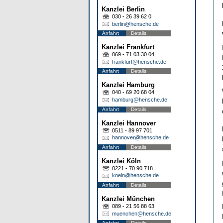
Kanzlei Berlin
030 - 26 39 62 0
berlin@hensche.de
Anfahrt
Details
Kanzlei Frankfurt
069 - 71 03 30 04
frankfurt@hensche.de
Anfahrt
Details
Kanzlei Hamburg
040 - 69 20 68 04
hamburg@hensche.de
Anfahrt
Details
Kanzlei Hannover
0511 - 89 97 701
hannover@hensche.de
Anfahrt
Details
Kanzlei Köln
0221 - 70 90 718
koeln@hensche.de
Anfahrt
Details
Kanzlei München
089 - 21 56 88 63
muenchen@hensche.de
Anfahrt
Details