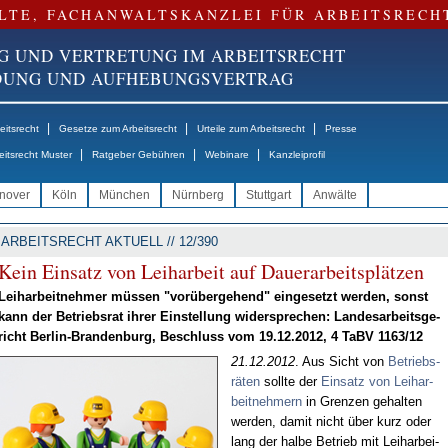
LTE, FACHANWALTSKANZLEI FÜR ARBEITSRECH
G UND VERTRETUNG IM ARBEITSRECHT
NDUNG UND AUFHEBUNGSVERTRAG
|
|
|
itsrecht
Gesetze zum Arbeitsrecht
Urteile zum Arbeitsrecht
Presse
|
|
|
eitsrecht Muster
Ratgeber Gebühren
Webinare
Kanzleiprofil
nover
Köln
München
Nürnberg
Stuttgart
Anwälte
ARBEITSRECHT AKTUELL // 12/390
Kein Ein­satz von Leih­ar­beit auf Dau­er­ar­beits­plät­zen
Leih­ar­beit­neh­mer müs­sen "vor­über­ge­hend" ein­ge­setzt wer­den, sonst
kann der Be­triebs­rat ih­rer Ein­stel­lung wi­der­spre­chen: Lan­des­ar­beits­ge­
richt Ber­lin-Bran­den­burg, Be­schluss vom 19.12.2012, 4 TaBV 1163/12
21.12.2012
. Aus Sicht von
Be­triebs­
rä­ten
soll­te der
Ein­satz von Leih­ar­
beit­neh­mern
in Gren­zen ge­hal­ten
wer­den, da­mit nicht über kurz oder
lang der hal­be Be­trieb mit Leih­ar­bei­