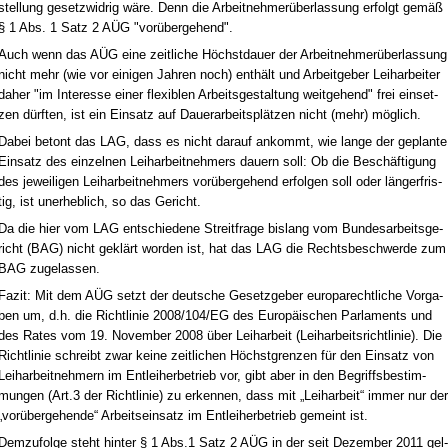
stel­lung ge­setz­wid­rig wäre. Denn die Ar­beit­neh­merüber­las­sung er­folgt gemäß
§ 1 Abs. 1 Satz 2 AÜG "vorüber­ge­hend".
Auch wenn das AÜG ei­ne zeit­li­che Höchst­dau­er der Ar­beit­neh­merüber­las­sung
nicht mehr (wie vor ei­ni­gen Jah­ren noch) enthält und Ar­beit­ge­ber Leih­ar­bei­ter
da­her "im In­ter­es­se ei­ner fle­xi­blen Ar­beits­ge­stal­tung weit­ge­hend" frei ein­set­
zen dürf­ten, ist ein Ein­satz auf Dau­er­ar­beitsplätzen nicht (mehr) möglich.
Da­bei be­tont das LAG, dass es nicht dar­auf an­kommt, wie lan­ge der ge­plan­te
Ein­satz des ein­zel­nen Leih­ar­beit­neh­mers dau­ern soll: Ob die Beschäfti­gung
des je­wei­li­gen Leih­ar­beit­neh­mers vorüber­ge­hend er­fol­gen soll oder länger­fris­
tig, ist un­er­heb­lich, so das Ge­richt.
Da die hier vom LAG ent­schie­de­ne Streit­fra­ge bis­lang vom Bun­des­ar­beits­ge­
richt (BAG) nicht geklärt wor­den ist, hat das LAG die Rechts­be­schwer­de zum
BAG zu­ge­las­sen.
Fa­zit: Mit dem AÜG setzt der deut­sche Ge­setz­ge­ber eu­ro­pa­recht­li­che Vor­ga­
ben um, d.h. die Richt­li­nie 2008/104/EG des Eu­ropäischen Par­la­ments und
des Ra­tes vom 19. No­vem­ber 2008 über Leih­ar­beit (Leih­ar­beits­richt­li­nie). Die
Richt­li­nie schreibt zwar kei­ne zeit­li­chen Höchst­gren­zen für den Ein­satz von
Leih­ar­beit­neh­mern im Ent­lei­her­be­trieb vor, gibt aber in den Be­griffs­be­stim­
mun­gen (Art.3 der Richt­li­nie) zu er­ken­nen, dass mit „Leih­ar­beit“ im­mer nur der
„vorüber­ge­hen­de“ Ar­beits­ein­satz im Ent­lei­her­be­trieb ge­meint ist.
Dem­zu­fol­ge steht hin­ter § 1 Abs.1 Satz 2 AÜG in der seit De­zem­ber 2011 gel­