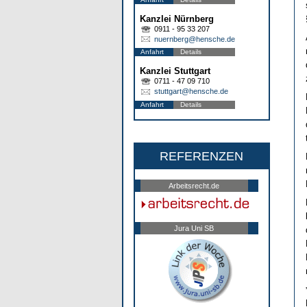
Kanzlei Nürnberg
0911 - 95 33 207
nuernberg@hensche.de
Anfahrt
Details
Kanzlei Stuttgart
0711 - 47 09 710
stuttgart@hensche.de
Anfahrt
Details
REFERENZEN
Arbeitsrecht.de
Jura Uni SB