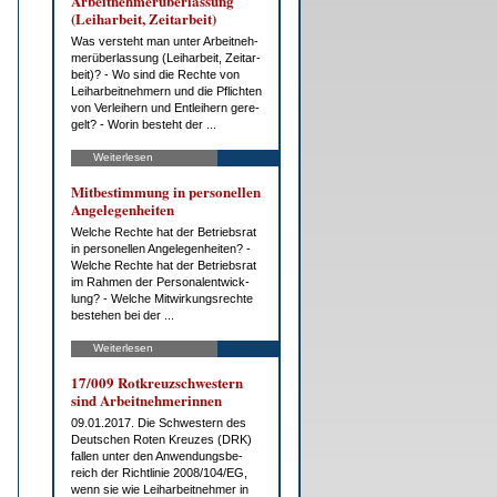
Ar­beit­neh­mer­über­las­sung
(Leih­ar­beit, Zeit­ar­beit)
Was ver­steht man un­ter Ar­beit­neh­
mer­über­las­sung (Leih­ar­beit, Zeit­ar­
beit)? - Wo sind die Rech­te von
Leih­ar­beit­neh­mern und die Pflich­ten
von Ver­lei­hern und Ent­lei­hern ge­re­
gelt? - Wor­in be­steht der ...
Weiterlesen
Mit­be­stim­mung in per­so­nel­len
An­ge­le­gen­hei­ten
Wel­che Rech­te hat der Be­triebs­rat
in per­so­nel­len An­ge­le­gen­hei­ten? -
Wel­che Rech­te hat der Be­triebs­rat
im Rah­men der Per­so­nal­ent­wick­
lung? - Wel­che Mit­wir­kungs­rech­te
be­ste­hen bei der ...
Weiterlesen
17/009 Rot­kreuz­schwes­tern
sind Ar­beit­neh­me­rin­nen
09.01.2017. Die Schwes­tern des
Deut­schen Ro­ten Kreu­zes (DRK)
fal­len un­ter den An­wen­dungs­be­
reich der Richt­li­nie 2008/104/EG,
wenn sie wie Leih­ar­beit­neh­mer in