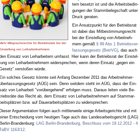
tern be­setzt ist und die Ar­beits­be­din­
gun­gen der Stamm­be­leg­schaft un­ter
Druck ge­ra­ten.
Ein An­satz­punkt für den Be­triebs­rat
ist da­bei das Mit­be­stim­mungs­recht
bei der Ein­stel­lung von Ar­beit­neh­
Mehr Mit­spra­che­rech­te für Be­triebs­rä­te bei der
mern ge­mäß
§ 99 Abs.1 Be­triebs­ver­
Ein­stel­lung von Leih­ar­beit­neh­mern
fas­sungs­ge­setz (Be­trVG)
, das auch
den Ein­satz von Leih­ar­bei­tern um­fasst. Hier kann der Be­triebs­rat der Ein­stel­
lung von Leih­ar­beit­neh­mern wi­der­spre­chen, wenn de­ren Ein­satz „ge­gen ein
Ge­setz“ ver­sto­ßen wür­de.
Ein sol­ches Ge­setz könn­te seit An­fang De­zem­ber 2011 das Ar­beit­neh­mer­
über­las­sungs­ge­setz (AÜG) sein. Denn seit­dem steht im AÜG, dass der Ein­
satz von Leih­ar­beit "vor­über­ge­hend" er­fol­gen muss. Dar­aus lei­ten vie­le Be­
triebs­rä­te das Recht ab, dem Ein­satz von Leih­ar­beit­neh­mern auf Stamm­ar­
beits­plät­zen bzw. auf Dau­er­ar­beits­plät­zen zu wi­der­spre­chen.
Die­ser Ar­gu­men­ta­ti­on fol­gen auch mitt­ler­wei­le ei­ni­ge Ar­beits­ge­rich­te und mit
ei­ner Ent­schei­dung vom heu­ti­gen Ta­ge auch das Lan­des­ar­beits­ge­richt (LAG)
Ber­lin-Bran­den­burg:
LAG Ber­lin-Bran­den­burg, Be­schluss vom 19.12.2012 - 4
TaBV 1163/12
.