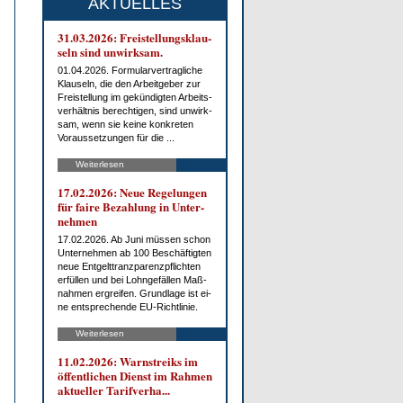
AKTUELLES
31.03.2026: Frei­stel­lungs­klau­
seln sind un­wirk­sam.
01.04.2026. For­mu­lar­ver­trag­li­che
Klau­seln, die den Ar­beit­ge­ber zur
Frei­stel­lung im ge­kün­dig­ten Ar­beits­
ver­hält­nis be­rech­ti­gen, sind un­wirk­
sam, wenn sie kei­ne kon­kre­ten
Vor­aus­set­zun­gen für die ...
Weiterlesen
17.02.2026: Neue Re­ge­lun­gen
für fai­re Be­zah­lung in Un­ter­
neh­men
17.02.2026. Ab Ju­ni müs­sen schon
Un­ter­neh­men ab 100 Be­schäf­tig­ten
neue Ent­gelt­tranz­pa­renz­pflich­ten
er­fül­len und bei Lohn­ge­fäl­len Maß­
nah­men er­grei­fen. Grund­la­ge ist ei­
ne ent­spre­chen­de EU-Richt­li­nie.
Weiterlesen
11.02.2026: Warn­streiks im
öf­fent­li­chen Dienst im Rah­men
ak­tu­el­ler Ta­rif­ver­ha...