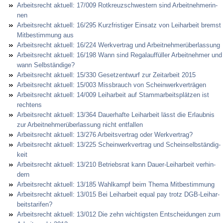
Ar­beits­recht ak­tu­ell: 17/009 Rot­kreuz­schwes­tern sind Ar­beit­neh­me­rin­
nen
Ar­beits­recht ak­tu­ell: 16/295 Kurz­fris­ti­ger Ein­satz von Leih­ar­beit bremst
Mit­be­stim­mung aus
Ar­beits­recht ak­tu­ell: 16/224 Werk­ver­trag und Ar­beit­neh­merüber­las­sung
Ar­beits­recht ak­tu­ell: 16/198 Wann sind Re­ga­lauffüller Ar­beit­neh­mer und
wann Selbständi­ge?
Ar­beits­recht ak­tu­ell: 15/330 Ge­setz­ent­wurf zur Zeit­ar­beit 2015
Ar­beits­recht ak­tu­ell: 15/003 Miss­brauch von Schein­werk­verträgen
Ar­beits­recht ak­tu­ell: 14/009 Leih­ar­beit auf Stamm­ar­beitsplätzen ist
rech­tens
Ar­beits­recht ak­tu­ell: 13/364 Dau­er­haf­te Leih­ar­beit lässt die Er­laub­nis
zur Ar­beit­neh­merüber­las­sung nicht ent­fal­len
Ar­beits­recht ak­tu­ell: 13/276 Ar­beits­ver­trag oder Werk­ver­trag?
Ar­beits­recht ak­tu­ell: 13/225 Schein­werk­ver­trag und Schein­selbständig­
keit
Ar­beits­recht ak­tu­ell: 13/210 Be­triebs­rat kann Dau­er-Leih­ar­beit ver­hin­
dern
Ar­beits­recht ak­tu­ell: 13/185 Wahl­kampf beim The­ma Mit­be­stim­mung
Ar­beits­recht ak­tu­ell: 13/015 Bei Leih­ar­beit equal pay trotz DGB-Leih­ar­
beits­ta­ri­fen?
Ar­beits­recht ak­tu­ell: 13/012 Die zehn wich­tigs­ten Ent­schei­dun­gen zum