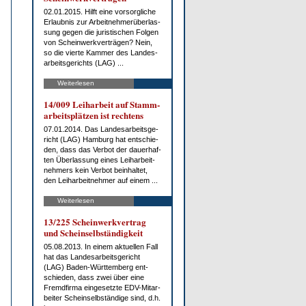
02.01.2015. Hilft ei­ne vor­sorg­li­che
Er­laub­nis zur Ar­beit­neh­mer­über­las­
sung ge­gen die ju­ris­ti­schen Fol­gen
von Schein­werk­ver­trä­gen? Nein,
so die vier­te Kam­mer des Lan­des­
ar­beits­ge­richts (LAG) ...
Weiterlesen
14/009 Leih­ar­beit auf Stamm­
ar­beits­plät­zen ist rech­tens
07.01.2014. Das Lan­des­ar­beits­ge­
richt (LAG) Ham­burg hat ent­schie­
den, dass das Ver­bot der dau­er­haf­
ten Über­las­sung ei­nes Leih­ar­beit­
neh­mers kein Ver­bot be­inhal­tet,
den Leih­ar­beit­neh­mer auf ei­nem ...
Weiterlesen
13/225 Schein­werk­ver­trag
und Schein­selb­stän­dig­keit
05.08.2013. In ei­nem ak­tu­el­len Fall
hat das Lan­des­ar­beits­ge­richt
(LAG) Ba­den-Würt­tem­berg ent­
schie­den, dass zwei über ei­ne
Fremd­fir­ma ein­ge­setz­te EDV-Mit­ar­
bei­ter Schein­selb­stän­di­ge sind, d.h.