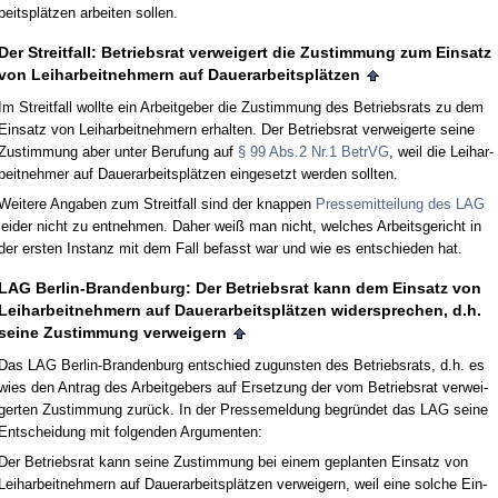
beitsplätzen ar­bei­ten sol­len.
Der Streit­fall: Be­triebs­rat ver­wei­gert die Zu­stim­mung zum Ein­satz
von Leih­ar­beit­neh­mern auf Dau­er­ar­beitsplätzen
Im Streit­fall woll­te ein Ar­beit­ge­ber die Zu­stim­mung des Be­triebs­rats zu dem
Ein­satz von Leih­ar­beit­neh­mern er­hal­ten. Der Be­triebs­rat ver­wei­ger­te sei­ne
Zu­stim­mung aber un­ter Be­ru­fung auf
§ 99 Abs.2 Nr.1 Be­trVG
, weil die Leih­ar­
beit­neh­mer auf Dau­er­ar­beitsplätzen ein­ge­setzt wer­den soll­ten.
Wei­te­re An­ga­ben zum Streit­fall sind der knap­pen
Pres­se­mit­tei­lung des LAG
lei­der nicht zu ent­neh­men. Da­her weiß man nicht, wel­ches Ar­beits­ge­richt in
der ers­ten In­stanz mit dem Fall be­fasst war und wie es ent­schie­den hat.
LAG Ber­lin-Bran­den­burg: Der Be­triebs­rat kann dem Ein­satz von
Leih­ar­beit­neh­mern auf Dau­er­ar­beitsplätzen wi­der­spre­chen, d.h.
sei­ne Zu­stim­mung ver­wei­gern
Das LAG Ber­lin-Bran­den­burg ent­schied zu­guns­ten des Be­triebs­rats, d.h. es
wies den An­trag des Ar­beit­ge­bers auf Er­set­zung der vom Be­triebs­rat ver­wei­
ger­ten Zu­stim­mung zurück. In der Pres­se­mel­dung be­gründet das LAG sei­ne
Ent­schei­dung mit fol­gen­den Ar­gu­men­ten:
Der Be­triebs­rat kann sei­ne Zu­stim­mung bei ei­nem ge­plan­ten Ein­satz von
Leih­ar­beit­neh­mern auf Dau­er­ar­beitsplätzen ver­wei­gern, weil ei­ne sol­che Ein­