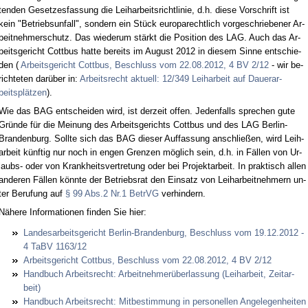
ten­den Ge­set­zes­fas­sung die Leih­ar­beits­richt­li­nie, d.h. die­se Vor­schrift ist
kein "Be­triebs­un­fall", son­dern ein Stück eu­ro­pa­recht­lich vor­ge­schrie­be­ner Ar­
beit­neh­mer­schutz. Das wie­der­um stärkt die Po­si­ti­on des LAG. Auch das Ar­
beits­ge­richt Cott­bus hat­te be­reits im Au­gust 2012 in die­sem Sin­ne ent­schie­
den (
Ar­beits­ge­richt Cott­bus, Be­schluss vom 22.08.2012, 4 BV 2/12
- wir be­
rich­te­ten darüber in:
Ar­beits­recht ak­tu­ell: 12/349 Leih­ar­beit auf Dau­er­ar­
beitsplätzen
).
Wie das BAG ent­schei­den wird, ist der­zeit of­fen. Je­den­falls spre­chen gu­te
Gründe für die Mei­nung des Ar­beits­ge­richts Cott­bus und des LAG Ber­lin-
Bran­den­burg. Soll­te sich das BAG die­ser Auf­fas­sung an­sch­ließen, wird Leih­
ar­beit künf­tig nur noch in en­gen Gren­zen möglich sein, d.h. in Fällen von Ur­
laubs- oder von Krank­heits­ver­tre­tung oder bei Pro­jekt­ar­beit. In prak­tisch al­len
an­de­ren Fällen könn­te der Be­triebs­rat den Ein­satz von Leih­ar­beit­neh­mern un­
ter Be­ru­fung auf
§ 99 Abs.2 Nr.1 Be­trVG
ver­hin­dern.
Nähe­re In­for­ma­tio­nen fin­den Sie hier:
Lan­des­ar­beits­ge­richt Ber­lin-Bran­den­burg, Be­schluss vom 19.12.2012 -
4 TaBV 1163/12
Ar­beits­ge­richt Cott­bus, Be­schluss vom 22.08.2012, 4 BV 2/12
Hand­buch Ar­beits­recht: Ar­beit­neh­merüber­las­sung (Leih­ar­beit, Zeit­ar­
beit)
Hand­buch Ar­beits­recht: Mit­be­stim­mung in per­so­nel­len An­ge­le­gen­hei­ten