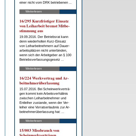
ei­ner nicht vom DRK be­trie­be­nen ...
Weiterlesen
16/295 Kurz­fris­ti­ger Ein­satz
von Leih­ar­beit bremst Mit­be­
stim­mung aus
19.09.2016. Der Be­triebs­rat kann
denn wie­der­hol­ten Kurz-Ein­satz
von Leih­ar­beit­neh­mern auf Dau­er­
ar­beits­plät­zen nicht un­ter­bin­den,
wenn sich der Ar­beit­ge­ber an § 100
Be­triebs­ver­fas­sungs­ge­setz ...
Weiterlesen
16/224 Werk­ver­trag und Ar­
beit­neh­mer­über­las­sung
15.07.2016. Bei Schein­werk­ver­trä­
gen kommt kein Ar­beits­ver­hält­nis
zwi­schen Leih­ar­beit­neh­mer und
Ent­lei­her zu­stan­de, wenn der Ver­
lei­her ei­ne Vor­rats­er­laub­nis zur Ar­
beit­neh­mer­über­las­sung hat: ...
Weiterlesen
15/003 Miss­brauch von
Schein­werk­ver­trä­gen