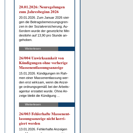
20.01.2026: Neu­re­ge­lun­gen
zum Jah­res­be­ginn 2026
20.01.2026. Zum Ja­nu­ar 2026 stei­
gen die Bei­trags­be­mes­sungs­gren­
zen in der So­zi­al­ver­si­che­rung. Au­
ßer­dem wur­de der ge­setz­li­che Min­
dest­lohn auf 13,90 pro St­un­de an­
ge­ho­ben.
Weiterlesen
26/004 Un­wirk­sam­keit von
Kün­di­gun­gen oh­ne vor­he­ri­ge
Mas­sen­ent­las­sungs­an­zei­ge
15.01.2026. Kün­di­gun­gen im Rah­
men ei­ner Mas­sen­ent­las­sung wer­
den erst wirk­sam, wenn die An­zei­
ge ord­nungs­ge­mäß bei der Ar­beits­
agen­tur er­stat­tet wur­de. Oh­ne An­
zei­ge bleibt die Kün­di­gung ...
Weiterlesen
26/003 Feh­ler­haf­te Mas­sen­ent­
las­sungs­an­zei­ge nicht kor­ri­
giert wer­den
13.01.2026. Feh­ler­haf­te An­zei­gen