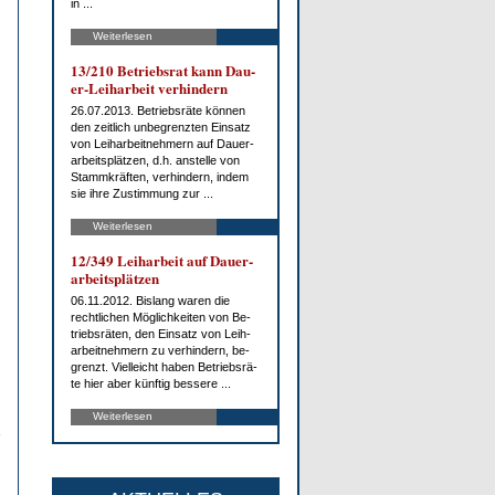
in ...
Weiterlesen
13/210 Be­triebs­rat kann Dau­
er-Leih­ar­beit ver­hin­dern
26.07.2013. Be­triebs­rä­te kön­nen
den zeit­lich un­be­grenz­ten Ein­satz
von Leih­ar­beit­neh­mern auf Dau­er­
ar­beits­plät­zen, d.h. an­stel­le von
Stamm­kräf­ten, ver­hin­dern, in­dem
sie ih­re Zu­stim­mung zur ...
Weiterlesen
12/349 Leih­ar­beit auf Dau­er­
ar­beits­plät­zen
06.11.2012. Bis­lang wa­ren die
recht­li­chen Mög­lich­kei­ten von Be­
triebs­rä­ten, den Ein­satz von Leih­
ar­beit­neh­mern zu ver­hin­dern, be­
grenzt. Viel­leicht ha­ben Be­triebs­rä­
te hier aber künf­tig bes­se­re ...
Weiterlesen