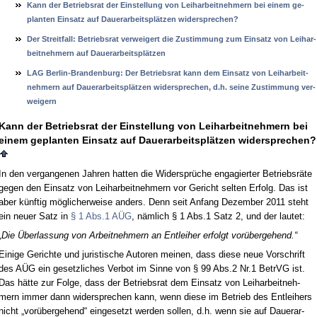
Kann der Be­triebs­rat der Ein­stel­lung von Leih­ar­beit­neh­mern bei ei­nem ge­
plan­ten Ein­satz auf Dau­er­ar­beitsplätzen wi­der­spre­chen?
Der Streit­fall: Be­triebs­rat ver­wei­gert die Zu­stim­mung zum Ein­satz von Leih­ar­
beit­neh­mern auf Dau­er­ar­beitsplätzen
LAG Ber­lin-Bran­den­burg: Der Be­triebs­rat kann dem Ein­satz von Leih­ar­beit­
neh­mern auf Dau­er­ar­beitsplätzen wi­der­spre­chen, d.h. sei­ne Zu­stim­mung ver­
wei­gern
Kann der Be­triebs­rat der Ein­stel­lung von Leih­ar­beit­neh­mern bei
ei­nem ge­plan­ten Ein­satz auf Dau­er­ar­beitsplätzen wi­der­spre­chen?
In den ver­gan­ge­nen Jah­ren hat­ten die Wi­dersprüche en­ga­gier­ter Be­triebsräte
ge­gen den Ein­satz von Leih­ar­beit­neh­mern vor Ge­richt sel­ten Er­folg. Das ist
aber künf­tig mögli­cher­wei­se an­ders. Denn seit An­fang De­zem­ber 2011 steht
ein neu­er Satz in
§ 1 Abs.1 AÜG
, nämlich § 1 Abs.1 Satz 2, und der lau­tet:
„Die Über­las­sung von Ar­beit­neh­mern an Ent­lei­her er­folgt vorüber­ge­hend.“
Ei­ni­ge Ge­rich­te und ju­ris­ti­sche Au­to­ren mei­nen, dass die­se neue Vor­schrift
des AÜG ein ge­setz­li­ches Ver­bot im Sin­ne von § 99 Abs.2 Nr.1 Be­trVG ist.
Das hätte zur Fol­ge, dass der Be­triebs­rat dem Ein­satz von Leih­ar­beit­neh­
mern im­mer dann wi­der­spre­chen kann, wenn die­se im Be­trieb des Ent­lei­hers
nicht „vorüber­ge­hend“ ein­ge­setzt wer­den sol­len, d.h. wenn sie auf Dau­er­ar­