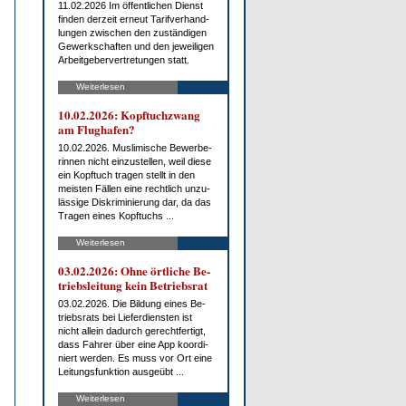
11.02.2026 Im öf­fent­li­chen Dienst
fin­den der­zeit er­neut Ta­rif­ver­hand­
lun­gen zwi­schen den zu­stän­di­gen
Ge­werk­schaf­ten und den je­wei­li­gen
Ar­beit­ge­ber­ver­tre­tun­gen statt.
Weiterlesen
10.02.2026: Kopf­tuch­zwang
am Flug­ha­fen?
10.02.2026. Mus­li­mi­sche Be­wer­be­
rin­nen nicht ein­zu­stel­len, weil die­se
ein Kopf­tuch tra­gen stellt in den
meis­ten Fäl­len ei­ne recht­lich un­zu­
läs­si­ge Dis­kri­mi­nie­rung dar, da das
Tra­gen ei­nes Kopf­tuchs ...
Weiterlesen
03.02.2026: Oh­ne ört­li­che Be­
triebs­lei­tung kein Be­triebs­rat
03.02.2026. Die Bil­dung ei­nes Be­
triebs­rats bei Lie­fer­diens­ten ist
nicht al­lein da­durch ge­recht­fer­tigt,
dass Fah­rer über ei­ne App ko­or­di­
niert wer­den. Es muss vor Ort ei­ne
Lei­tungs­funk­ti­on aus­ge­übt ...
Weiterlesen