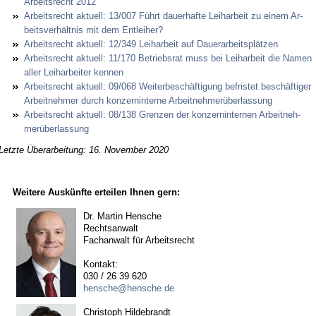
Ar­beits­recht 2012
Ar­beits­recht ak­tu­ell: 13/007 Führt dau­er­haf­te Leih­ar­beit zu ei­nem Ar­
beits­verhält­nis mit dem Ent­lei­her?
Ar­beits­recht ak­tu­ell: 12/349 Leih­ar­beit auf Dau­er­ar­beitsplätzen
Ar­beits­recht ak­tu­ell: 11/170 Be­triebs­rat muss bei Leih­ar­beit die Na­men
al­ler Leih­ar­bei­ter ken­nen
Ar­beits­recht ak­tu­ell: 09/068 Wei­ter­beschäfti­gung be­fris­tet beschäfti­ger
Ar­beit­neh­mer durch kon­zern­in­ter­ne Ar­beit­neh­merüber­las­sung
Ar­beits­recht ak­tu­ell: 08/138 Gren­zen der kon­zern­in­ter­nen Ar­beit­neh­
merüber­las­sung
Letzte Überarbeitung: 16. November 2020
Weitere Auskünfte erteilen Ihnen gern:
Dr. Martin Hensche
Rechtsanwalt
Fachanwalt für Arbeitsrecht
Kontakt:
030 / 26 39 620
hensche@hensche.de
Christoph Hildebrandt