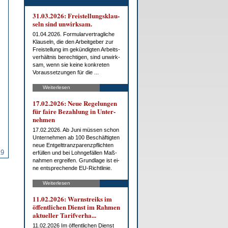
31.03.2026: Frei­stel­lungs­klau­
seln sind un­wirk­sam.
01.04.2026. For­mu­lar­ver­trag­li­che
Klau­seln, die den Ar­beit­ge­ber zur
Frei­stel­lung im ge­kün­dig­ten Ar­beits­
ver­hält­nis be­rech­ti­gen, sind un­wirk­
sam, wenn sie kei­ne kon­kre­ten
Vor­aus­set­zun­gen für die ...
Weiterlesen
17.02.2026: Neue Re­ge­lun­gen
für fai­re Be­zah­lung in Un­ter­
neh­men
17.02.2026. Ab Ju­ni müs­sen schon
Un­ter­neh­men ab 100 Be­schäf­tig­ten
neue Ent­gelt­tranz­pa­renz­pflich­ten
19
er­fül­len und bei Lohn­ge­fäl­len Maß­
nah­men er­grei­fen. Grund­la­ge ist ei­
ne ent­spre­chen­de EU-Richt­li­nie.
Weiterlesen
11.02.2026: Warn­streiks im
öf­fent­li­chen Dienst im Rah­men
ak­tu­el­ler Ta­rif­ver­ha...
11.02.2026 Im öf­fent­li­chen Dienst