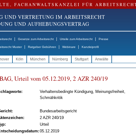
LTE, FACHANWALTSKANZLEI FÜR ARBEITSRECH
G UND VERTRETUNG IM ARBEITSRECHT
NDUNG UND AUFHEBUNGSVERTRAG
|
|
|
itsrecht
Gesetze zum Arbeitsrecht
Urteile zum Arbeitsrecht
Presse
|
|
|
eitsrecht Muster
Ratgeber Gebühren
Webinare
Kanzleiprofil
nover
Köln
München
Nürnberg
Stuttgart
Anwälte
BAG, Ur­teil vom 05.12.2019, 2 AZR 240/19
chlagworte:
Verhaltensbedingte Kündigung, Meinungsfreiheit,
Schmähkritik
ericht:
Bundesarbeitsgericht
ktenzeichen:
2 AZR 240/19
yp:
Urteil
ntscheidungsdatum:
05.12.2019