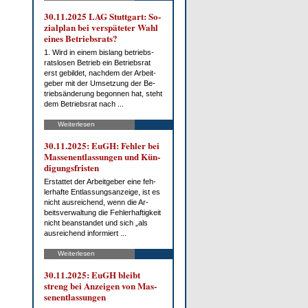
30.11.2025 LAG Stutt­gart: So­
zi­al­plan bei ver­spä­te­ter Wahl
ei­nes Be­triebs­rats?
1. Wird in ei­nem bis­lang be­triebs­
rats­lo­sen Be­trieb ein Be­triebs­rat
erst ge­bil­det, nach­dem der Ar­beit­
ge­ber mit der Um­set­zung der Be­
trieb­s­än­de­rung be­gon­nen hat, steht
dem Be­triebs­rat nach ...
Weiterlesen
30.11.2025: EuGH: Feh­ler bei
Mas­sen­ent­las­sun­gen und Kün­
di­gungs­fris­ten
Er­stat­tet der Ar­beit­ge­ber ei­ne feh­
ler­haf­te Ent­las­sungs­an­zei­ge, ist es
nicht aus­rei­chend, wenn die Ar­
beits­ver­wal­tung die Feh­ler­haf­tig­keit
nicht be­an­stan­det und sich „als
aus­rei­chend in­for­miert ...
Weiterlesen
30.11.2025: EuGH bleibt
streng bei An­zei­gen von Mas­
sen­ent­las­sun­gen