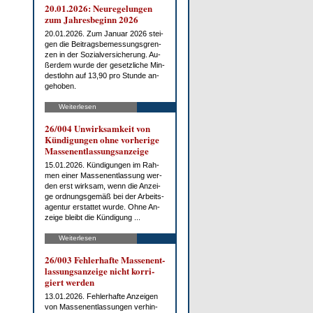
20.01.2026: Neu­re­ge­lun­gen
zum Jah­res­be­ginn 2026
20.01.2026. Zum Ja­nu­ar 2026 stei­
gen die Bei­trags­be­mes­sungs­gren­
zen in der So­zi­al­ver­si­che­rung. Au­
ßer­dem wur­de der ge­setz­li­che Min­
dest­lohn auf 13,90 pro St­un­de an­
ge­ho­ben.
Weiterlesen
26/004 Un­wirk­sam­keit von
Kün­di­gun­gen oh­ne vor­he­ri­ge
Mas­sen­ent­las­sungs­an­zei­ge
15.01.2026. Kün­di­gun­gen im Rah­
men ei­ner Mas­sen­ent­las­sung wer­
den erst wirk­sam, wenn die An­zei­
ge ord­nungs­ge­mäß bei der Ar­beits­
agen­tur er­stat­tet wur­de. Oh­ne An­
zei­ge bleibt die Kün­di­gung ...
Weiterlesen
26/003 Feh­ler­haf­te Mas­sen­ent­
las­sungs­an­zei­ge nicht kor­ri­
giert wer­den
13.01.2026. Feh­ler­haf­te An­zei­gen
von Mas­sen­ent­las­sun­gen ver­hin­