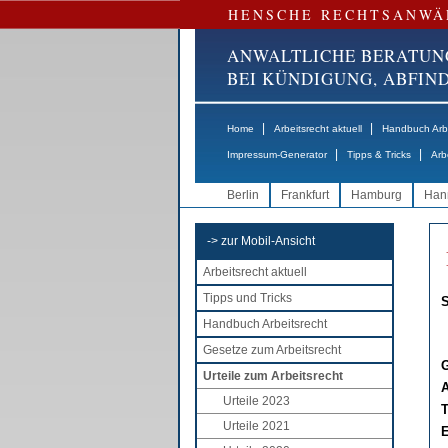
HENSCHE RECHTSANWÄ
ANWALTLICHE BERATUN
BEI KÜNDIGUNG, ABFI
|
|
Home
Arbeitsrecht aktuell
Handbuch Arbe
|
|
Impressum-Generator
Tipps & Tricks
Arb
Berlin
Frankfurt
Hamburg
Han
-> zur Mobil-Ansicht
Arbeitsrecht aktuell
Tipps und Tricks
S
Handbuch Arbeitsrecht
Gesetze zum Arbeitsrecht
G
Urteile zum Arbeitsrecht
A
Urteile 2023
T
Urteile 2021
E