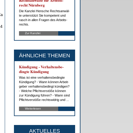
Rechts­an­wäl­te für Ar­beits­
recht Nürn­berg
Die Kanz­lei Hen­sche Rechts­an­wäl­
Ca
te un­ter­stützt Sie kom­pe­tent und
rasch in al­len Fra­gen des Ar­beits­
rechts.
 4
Zur Kanzlei
ÄHNLICHE THEMEN
Kün­di­gung - Ver­hal­tens­be­
ding­te Kün­di­gung
Was ist ei­ne ver­hal­tens­be­ding­te
Kün­di­gung? - Wann kön­nen Ar­beit­
ge­ber ver­hal­tens­be­dingt kün­di­gen?
- Wel­che Pflicht­ver­stö­ße kön­nen
zur Kün­di­gung füh­ren? - Wann sind
Pflicht­ver­stö­ße rechts­wid­rig und ...
Weiterlesen
AKTUELLES