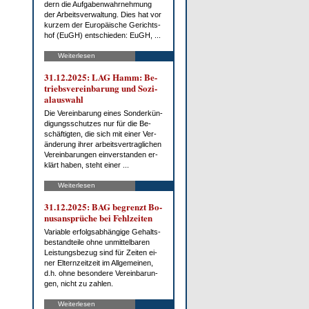
dern die Auf­ga­ben­wahr­neh­mung
der Ar­beits­ver­wal­tung. Dies hat vor
kur­zem der Eu­ro­päi­sche Ge­richts­
hof (EuGH) ent­schie­den: EuGH, ...
Weiterlesen
31.12.2025: LAG Hamm: Be­
triebs­ver­ein­ba­rung und So­zi­
al­aus­wahl
Die Ver­ein­ba­rung ei­nes Son­der­kün­
di­gungs­schut­zes nur für die Be­
schäf­tig­ten, die sich mit ei­ner Ver­
än­de­rung ih­rer ar­beits­ver­trag­li­chen
Ver­ein­ba­run­gen ein­ver­stan­den er­
klärt ha­ben, steht ei­ner ...
Weiterlesen
31.12.2025: BAG be­grenzt Bo­
nus­an­sprü­che bei Fehl­zei­ten
Va­ria­ble er­folgs­ab­hän­gi­ge Ge­halts­
be­stand­tei­le oh­ne un­mit­tel­ba­ren
Leis­tungs­be­zug sind für Zei­ten ei­
ner El­tern­zeit­zeit im All­ge­mei­nen,
d.h. oh­ne be­son­de­re Ver­ein­ba­run­
gen, nicht zu zah­len.
Weiterlesen