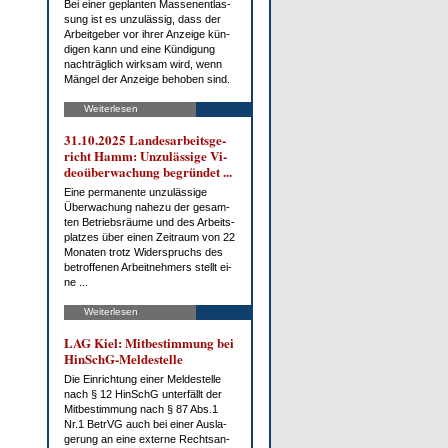
Bei ei­ner ge­plan­ten Mas­sen­ent­las­
sung ist es un­zu­läs­sig, dass der
Ar­beit­ge­ber vor ih­rer An­zei­ge kün­
di­gen kann und ei­ne Kün­di­gung
nach­träg­lich wirk­sam wird, wenn
Män­gel der An­zei­ge be­ho­ben sind.
Weiterlesen
31.10.2025 Lan­des­ar­beits­ge­
richt Hamm: Un­zu­läs­si­ge Vi­
deo­über­wa­chung be­grün­det ...
Ei­ne per­ma­nen­te un­zu­läs­si­ge
Über­wa­chung na­he­zu der ge­sam­
ten Be­triebs­räu­me und des Ar­beits­
plat­zes über ei­nen Zeit­raum von 22
Mo­na­ten trotz Wi­der­spruchs des
be­trof­fe­nen Ar­beit­neh­mers stellt ei­
ne ...
Weiterlesen
LAG Kiel: Mit­be­stim­mung bei
HinSchG-Mel­de­stel­le
Die Ein­rich­tung ei­ner Mel­de­stel­le
nach § 12 HinSchG un­ter­fällt der
Mit­be­stim­mung nach § 87 Abs.1
Nr.1 Be­trVG auch bei ei­ner Aus­la­
ge­rung an ei­ne ex­ter­ne Rechts­an­