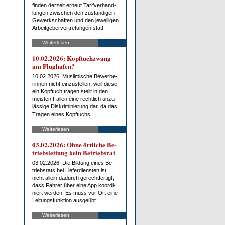
fin­den der­zeit er­neut Ta­rif­ver­hand­
lun­gen zwi­schen den zu­stän­di­gen
Ge­werk­schaf­ten und den je­wei­li­gen
Ar­beit­ge­ber­ver­tre­tun­gen statt.
Weiterlesen
10.02.2026: Kopf­tuch­zwang
am Flug­ha­fen?
10.02.2026. Mus­li­mi­sche Be­wer­be­
rin­nen nicht ein­zu­stel­len, weil die­se
ein Kopf­tuch tra­gen stellt in den
meis­ten Fäl­len ei­ne recht­lich un­zu­
läs­si­ge Dis­kri­mi­nie­rung dar, da das
Tra­gen ei­nes Kopf­tuchs ...
Weiterlesen
03.02.2026: Oh­ne ört­li­che Be­
triebs­lei­tung kein Be­triebs­rat
03.02.2026. Die Bil­dung ei­nes Be­
triebs­rats bei Lie­fer­diens­ten ist
nicht al­lein da­durch ge­recht­fer­tigt,
dass Fah­rer über ei­ne App ko­or­di­
niert wer­den. Es muss vor Ort ei­ne
Lei­tungs­funk­ti­on aus­ge­übt ...
Weiterlesen