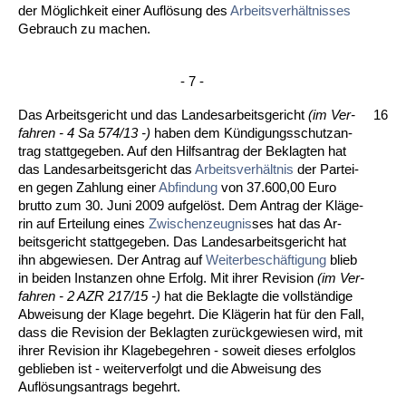
der Möglich­keit ei­ner Auflösung des
Ar­beits­verhält­nis­ses
Ge­brauch zu ma­chen.
- 7 -
Das Ar­beits­ge­richt und das Lan­des­ar­beits­ge­richt
(im Ver­
16
fah­ren - 4 Sa
574/13 -)
ha­ben dem Kündi­gungs­schutz­an­
trag statt­ge­ge­ben. Auf den Hilfs­an­trag der Be­klag­ten hat
das Lan­des­ar­beits­ge­richt das
Ar­beits­verhält­nis
der Par­tei­
en ge­gen Zah­lung ei­ner
Ab­fin­dung
von 37.600,00 Eu­ro
brut­to zum 30. Ju­ni 2009 auf­gelöst. Dem An­trag der Kläge­
rin auf Er­tei­lung ei­nes
Zwi­schen­zeug­nis
­ses hat das Ar­
beits­ge­richt statt­ge­ge­ben. Das Lan­des­ar­beits­ge­richt hat
ihn ab­ge­wie­sen. Der An­trag auf
Wei­ter­beschäfti­gung
blieb
in bei­den In­stan­zen oh­ne Er­folg. Mit ih­rer Re­vi­si­on
(im Ver­
fah­ren - 2 AZR 217/15 -)
hat die Be­klag­te die vollständi­ge
Ab­wei­sung der Kla­ge be­gehrt. Die Kläge­rin hat für den Fall,
dass die Re­vi­si­on der Be­klag­ten zurück­ge­wie­sen wird, mit
ih­rer Re­vi­si­on ihr Kla­ge­be­geh­ren - so­weit die­ses er­folg­los
ge­blie­ben ist - wei­ter­ver­folgt und die Ab­wei­sung des
Auflösungs­an­trags be­gehrt.