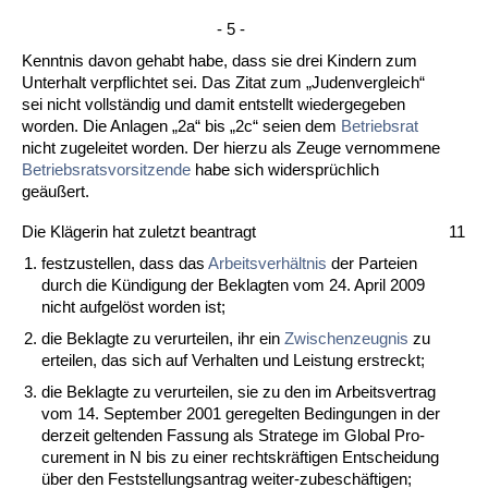
- 5 -
Kennt­nis da­von ge­habt ha­be, dass sie drei Kin­dern zum
Un­ter­halt ver­pflich­tet sei. Das Zi­tat zum „Ju­den­ver­gleich“
sei nicht vollständig und da­mit ent­stellt wie­der­ge­ge­ben
wor­den. Die An­la­gen „2a“ bis „2c“ sei­en dem
Be­triebs­rat
nicht zu­ge­lei­tet wor­den. Der hier­zu als Zeu­ge ver­nom­me­ne
Be­triebs­rats­vor­sit­zen­de
ha­be sich wi­dersprüchlich
geäußert.
Die Kläge­rin hat zu­letzt be­an­tragt
11
fest­zu­stel­len, dass das
Ar­beits­verhält­nis
der Par­tei­en
durch die Kündi­gung der Be­klag­ten vom 24. April 2009
nicht auf­gelöst wor­den ist;
die Be­klag­te zu ver­ur­tei­len, ihr ein
Zwi­schen­zeug­nis
zu
er­tei­len, das sich auf Ver­hal­ten und Leis­tung er­streckt;
die Be­klag­te zu ver­ur­tei­len, sie zu den im Ar­beits­ver­trag
vom 14. Sep­tem­ber 2001 ge­re­gel­ten Be­din­gun­gen in der
der­zeit gel­ten­den Fas­sung als Stra­te­ge im Glo­bal Pro­
cu­re­ment in N bis zu ei­ner rechts­kräfti­gen Ent­schei­dung
über den Fest­stel­lungs­an­trag wei­ter-zu­beschäfti­gen;