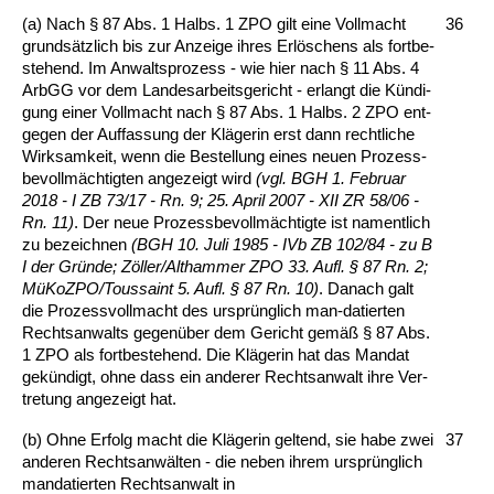
(a) Nach § 87 Abs. 1 Halbs. 1 ZPO gilt ei­ne Voll­macht
36
grundsätz­lich bis zur An­zei­ge ih­res Erlöschens als fort­be­
ste­hend. Im An­walt­s­pro­zess - wie hier nach § 11 Abs. 4
ArbGG vor dem Lan­des­ar­beits­ge­richt - er­langt die Kündi­
gung ei­ner Voll­macht nach § 87 Abs. 1 Halbs. 2 ZPO ent­
ge­gen der Auf­fas­sung der Kläge­rin erst dann recht­li­che
Wirk­sam­keit, wenn die Be­stel­lung ei­nes neu­en Pro­zess­
be­vollmäch­tig­ten an­ge­zeigt wird
(vgl. BGH 1. Fe­bru­ar
2018 - I ZB 73/17 - Rn. 9; 25. April 2007 - XII ZR 58/06 -
Rn. 11)
. Der neue Pro­zess­be­vollmäch­tig­te ist na­ment­lich
zu be­zeich­nen
(BGH 10. Ju­li 1985 - IVb ZB 102/84 - zu B
I der Gründe; Zöller/Alt­ham­mer ZPO 33. Aufl. § 87 Rn. 2;
MüKoZ­PO/Tous­saint 5. Aufl. § 87 Rn. 10)
. Da­nach galt
die Pro­zess­voll­macht des ursprüng­lich man-da­tier­ten
Rechts­an­walts ge­genüber dem Ge­richt gemäß § 87 Abs.
1 ZPO als fort­be­ste­hend. Die Kläge­rin hat das Man­dat
gekündigt, oh­ne dass ein an­de­rer Rechts­an­walt ih­re Ver­
tre­tung an­ge­zeigt hat.
(b) Oh­ne Er­folg macht die Kläge­rin gel­tend, sie ha­be zwei
37
an­de­ren Rechts­anwälten - die ne­ben ih­rem ursprüng­lich
man­da­tier­ten Rechts­an­walt in