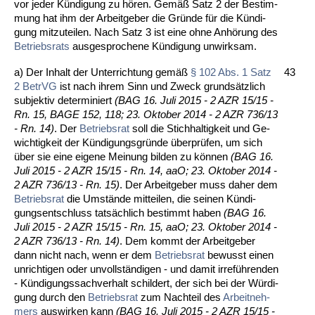
vor je­der Kündi­gung zu hören. Gemäß Satz 2 der Be­stim­
mung hat ihm der Ar­beit­ge­ber die Gründe für die Kündi­
gung mit­zu­tei­len. Nach Satz 3 ist ei­ne oh­ne Anhörung des
Be­triebs­rats
aus­ge­spro­che­ne Kündi­gung un­wirk­sam.
a) Der In­halt der Un­ter­rich­tung gemäß
§ 102 Abs. 1 Satz
43
2 Be­trVG
ist nach ih­rem Sinn und Zweck grundsätz­lich
sub­jek­tiv de­ter­mi­niert
(BAG 16. Ju­li 2015 - 2 AZR 15/15 -
Rn. 15, BA­GE 152, 118; 23. Ok­to­ber 2014 - 2 AZR 736/13
- Rn. 14)
. Der
Be­triebs­rat
soll die Stich­hal­tig­keit und Ge­
wich­tig­keit der Kündi­gungs­gründe über­prüfen, um sich
über sie ei­ne ei­ge­ne Mei­nung bil­den zu können
(BAG 16.
Ju­li 2015 - 2 AZR 15/15 - Rn. 14, aaO; 23. Ok­to­ber 2014 -
2 AZR 736/13 - Rn. 15)
. Der Ar­beit­ge­ber muss da­her dem
Be­triebs­rat
die Um­stände mit­tei­len, die sei­nen Kündi­
gungs­ent­schluss tatsächlich be­stimmt ha­ben
(BAG 16.
Ju­li 2015 - 2 AZR 15/15 - Rn. 15, aaO; 23. Ok­to­ber 2014 -
2 AZR 736/13 - Rn. 14)
. Dem kommt der Ar­beit­ge­ber
dann nicht nach, wenn er dem
Be­triebs­rat
be­wusst ei­nen
un­rich­ti­gen oder un­vollständi­gen - und da­mit ir­refüh­ren­den
- Kündi­gungs­sach­ver­halt schil­dert, der sich bei der Würdi­
gung durch den
Be­triebs­rat
zum Nach­teil des
Ar­beit­neh­
mers
aus­wir­ken kann
(BAG 16. Ju­li 2015 - 2 AZR 15/15 -