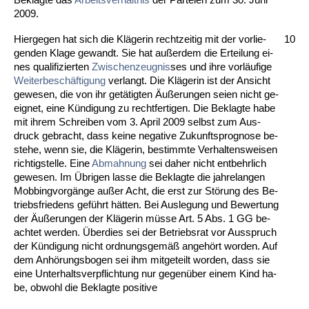
2009.
Hier­ge­gen hat sich die Kläge­rin recht­zei­tig mit der vor­lie­
10
gen­den Kla­ge ge­wandt. Sie hat außer­dem die Er­tei­lung ei­
nes qua­li­fi­zier­ten
Zwi­schen­zeug­nis
­ses und ih­re vorläufi­ge
Wei­ter­beschäfti­gung
ver­langt. Die Kläge­rin ist der An­sicht
ge­we­sen, die von ihr getätig­ten Äußerun­gen sei­en nicht ge­
eig­net, ei­ne Kündi­gung zu recht­fer­ti­gen. Die Be­klag­te ha­be
mit ih­rem Schrei­ben vom 3. April 2009 selbst zum Aus­
druck ge­bracht, dass kei­ne ne­ga­ti­ve Zu­kunfts­pro­gno­se be­
ste­he, wenn sie, die Kläge­rin, be­stimm­te Ver­hal­tens­wei­sen
rich­tig­stel­le. Ei­ne
Ab­mah­nung
sei da­her nicht ent­behr­lich
ge­we­sen. Im Übri­gen las­se die Be­klag­te die jah­re­lan­gen
Mob­bing­vorgänge außer Acht, die erst zur Störung des Be­
triebs­frie­dens geführt hätten. Bei Aus­le­gung und Be­wer­tung
der Äußerun­gen der Kläge­rin müsse Art. 5 Abs. 1 GG be­
ach­tet wer­den. Über­dies sei der Be­triebs­rat vor Aus­spruch
der Kündi­gung nicht ord­nungs­gemäß an­gehört wor­den. Auf
dem Anhörungs­bo­gen sei ihm mit­ge­teilt wor­den, dass sie
ei­ne Un­ter­halts­ver­pflich­tung nur ge­genüber ei­nem Kind ha­
be, ob­wohl die Be­klag­te po­si­ti­ve