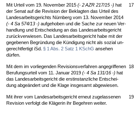
Mit Ur­teil vom 19. No­vem­ber 2015
(- 2 AZR 217/15 -)
hat
17
der Se­nat auf die Re­vi­si­on der Be­klag­ten das Ur­teil des
Lan­des­ar­beits­ge­richts Nürn­berg vom 13. No­vem­ber 2014
(- 4 Sa 574/13 -)
auf­ge­ho­ben und die Sa­che zur neu­en Ver­
hand­lung und Ent­schei­dung an das Lan­des­ar­beits­ge­richt
zurück­ver­wie­sen. Das Lan­des­ar­beits­ge­richt ha­be mit der
ge­ge­be­nen Be­gründung die Kündi­gung nicht als so­zi­al un­
ge­recht­fer­tigt iSd.
§ 1 Abs. 2 Satz 1 KSchG
an­se­hen
dürfen.
Mit dem im vor­lie­gen­den Re­vi­si­ons­ver­fah­ren an­ge­grif­fe­nen
18
Be­ru­fungs­ur­teil vom 11. Ja­nu­ar 2019
(- 4 Sa 131/16 -)
hat
das Lan­des­ar­beits­ge­richt die erst­in­stanz­li­che Ent­schei­
dung ab­geändert und die Kla­ge ins­ge­samt ab­ge­wie­sen.
Mit ih­rer vom Lan­des­ar­beits­ge­richt er­neut zu­ge­las­se­nen
19
Re­vi­si­on ver­folgt die Kläge­rin ihr Be­geh­ren wei­ter.