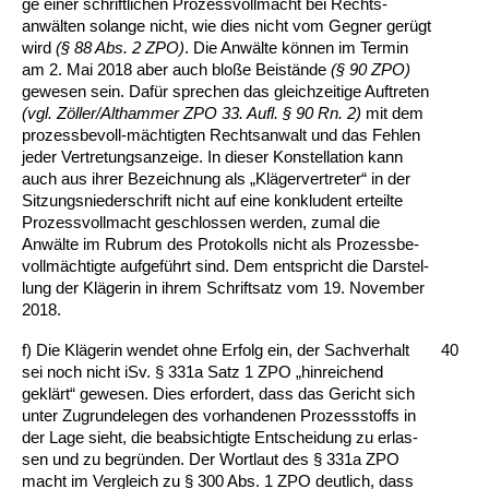
ge ei­ner schrift­li­chen Pro­zess­voll­macht bei Rechts­
anwälten so­lan­ge nicht, wie dies nicht vom Geg­ner gerügt
wird
(§ 88 Abs. 2 ZPO)
. Die Anwälte können im Ter­min
am 2. Mai 2018 aber auch bloße Beistände
(§ 90 ZPO)
ge­we­sen sein. Dafür spre­chen das gleich­zei­ti­ge Auft­re­ten
(vgl. Zöller/Alt­ham­mer ZPO 33. Aufl. § 90 Rn. 2)
mit dem
pro­zess­be­voll-mäch­tig­ten Rechts­an­walt und das Feh­len
je­der Ver­tre­tungs­an­zei­ge. In die­ser Kon­stel­la­ti­on kann
auch aus ih­rer Be­zeich­nung als „Kläger­ver­tre­ter“ in der
Sit­zungs­nie­der­schrift nicht auf ei­ne kon­klu­dent er­teil­te
Pro­zess­voll­macht ge­schlos­sen wer­den, zu­mal die
Anwälte im Ru­brum des Pro­to­kolls nicht als Pro­zess­be­
vollmäch­tig­te auf­geführt sind. Dem ent­spricht die Dar­stel­
lung der Kläge­rin in ih­rem Schrift­satz vom 19. No­vem­ber
2018.
f) Die Kläge­rin wen­det oh­ne Er­folg ein, der Sach­ver­halt
40
sei noch nicht iSv. § 331a Satz 1 ZPO „hin­rei­chend
geklärt“ ge­we­sen. Dies er­for­dert, dass das Ge­richt sich
un­ter Zu­grun­de­le­gen des vor­han­de­nen Pro­zess­stoffs in
der La­ge sieht, die be­ab­sich­tig­te Ent­schei­dung zu er­las­
sen und zu be­gründen. Der Wort­laut des § 331a ZPO
macht im Ver­gleich zu § 300 Abs. 1 ZPO deut­lich, dass