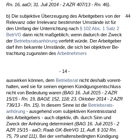
Rn. 16, aaO; 31. Ju­li 2014 - 2 AZR 407/13 - Rn. 46)
.
b) Die sub­jek­ti­ve Über­zeu­gung des Ar­beit­ge­bers von der
44
Re­le­vanz oder Ir­re­le­vanz be­stimm­ter Umstände ist für
den Um­fang der Un­ter­rich­tung nach
§ 102 Abs. 1 Satz 2
Be­trVG
dann nicht maßgeb­lich, wenn da­durch der Zweck
der
Be­triebs­rats­anhörung
ver­fehlt würde. Der Ar­beit­ge­ber
darf ihm be­kann­te Umstände, die sich bei ob­jek­ti­ver Be­
trach­tung zu­guns­ten des
Ar­beit­neh­mers
- 14 -
aus­wir­ken können, dem
Be­triebs­rat
nicht des­halb vor­ent­
hal­ten, weil sie für sei­nen ei­ge­nen Kündi­gungs­ent­schluss
nicht von Be­deu­tung wa­ren
(BAG 16. Ju­li 2015 - 2 AZR
15/15 - Rn. 19, BA­GE 152, 118; 23. Ok­to­ber 2014 - 2 AZR
736/13 - Rn. 15)
. In die­sem Sin­ne ist die
Be­triebs­rats­
anhörung
- aus­ge­hend vom sub­jek­ti­ven Kennt­nis­stand
des Ar­beit­ge­bers - auch ob­jek­tiv, dh. durch Sinn und
Zweck der Anhörung de­ter­mi­niert
(BAG 16. Ju­li 2015 - 2
AZR 15/15 - aaO; Raab GK-Be­trVG 11. Aufl. § 102 Rn.
75, 79 und 111)
. Bei der ver­hal­tens­be­ding­ten Kündi­gung