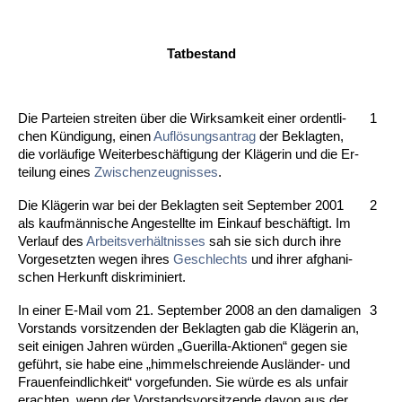
Tat­be­stand
Die Par­tei­en strei­ten über die Wirk­sam­keit ei­ner or­dent­li­
1
chen Kündi­gung, ei­nen
Auflösungs­an­trag
der Be­klag­ten,
die vorläufi­ge Wei­ter­beschäfti­gung der Kläge­rin und die Er­
tei­lung ei­nes
Zwi­schen­zeug­nis­ses
.
Die Kläge­rin war bei der Be­klag­ten seit Sep­tem­ber 2001
2
als kaufmänni­sche An­ge­stell­te im Ein­kauf beschäftigt. Im
Ver­lauf des
Ar­beits­verhält­nis­ses
sah sie sich durch ih­re
Vor­ge­setz­ten we­gen ih­res
Ge­schlechts
und ih­rer af­gha­ni­
schen Her­kunft dis­kri­mi­niert.
In ei­ner E-Mail vom 21. Sep­tem­ber 2008 an den da­ma­li­gen
3
Vor­stands­ vor­sit­zen­den der Be­klag­ten gab die Kläge­rin an,
seit ei­ni­gen Jah­ren würden „Gue­ril­la-Ak­tio­nen“ ge­gen sie
geführt, sie ha­be ei­ne „him­mel­schrei­en­de Aus­länder- und
Frau­en­feind­lich­keit“ vor­ge­fun­den. Sie würde es als un­fair
er­ach­ten, wenn der Vor­stands­vor­sit­zen­de da­von aus der