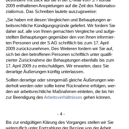
2009 ent­hal­te­nen An­spie­lun­gen auf die Zeit des Na­tio­nal­so­
zia­lis­mus. Das Schrei­ben lau­te­te aus­zugs­wei­se:
„Sie ha­ben mit die­sen Ver­glei­chen und Be­haup­tun­gen ar­
beits­recht­li­che Kündi­gungs­gründe ge­lie­fert. Wir for­dern Sie
da­her auf, al­le von Ih­nen ge­mach­ten Ver­glei­che und auf­ge­
stell­ten Be­haup­tun­gen ge­genüber den von Ih­nen in­for­mier­
ten Per­so­nen und der S AG schrift­lich bis zum 17. April
2009 zurück­zu­neh­men. Des Wei­te­ren for­dern wir Sie auf,
sich bei den be­trof­fe­nen Per­so­nen schrift­lich un­ter qua­li­fi­
zier­ter Zurück­nah­me der Be­haup­tun­gen eben­falls bis zum
17. April 2009 zu ent­schul­di­gen. Wir er­war­ten, dass Sie
der­ar­ti­ge Äußerun­gen künf­tig un­ter­las­sen.
Soll­ten der­ar­ti­ge oder sinn­gemäß glei­che Äußerun­gen wie­
der­holt wer­den oder soll­te kei­ne Rück­nah­me er­fol­gen, wer­
den wir ar­beits­recht­li­che Maßnah­men ein­lei­ten, die bis hin
zur Be­en­di­gung des
Ar­beits­verhält­nis­ses
ge­hen kön­nen.
- 4 -
Bis zur endgülti­gen Klärung des Vor­gan­ges stel­len wir Sie
wi­der­ruf­lich un­ter Fort­zah­lung der Bezüge von der Ar­beit