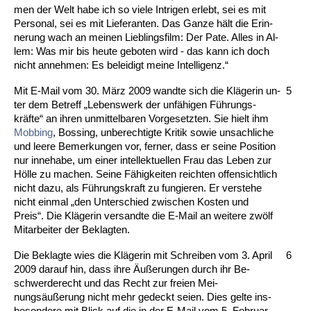
men der Welt ha­be ich so vie­le In­t­ri­gen er­lebt, sei es mit
Per­so­nal, sei es mit Lie­fe­ran­ten. Das Gan­ze hält die Er­in­
ne­rung wach an mei­nen Lieb­lings­film: Der Pa­te. Al­les in Al­
lem: Was mir bis heu­te ge­bo­ten wird - das kann ich doch
nicht an­neh­men: Es be­lei­digt mei­ne In­tel­li­genz.“
Mit E-Mail vom 30. März 2009 wand­te sich die Kläge­rin un­
5
ter dem Be­treff „Le­bens­werk der unfähi­gen Führungs­
kräfte“ an ih­ren un­mit­tel­ba­ren Vor­ge­setz­ten. Sie hielt ihm
Mob­bing
, Bos­sing, un­be­rech­tig­te Kri­tik so­wie un­sach­li­che
und lee­re Be­mer­kun­gen vor, fer­ner, dass er sei­ne Po­si­ti­on
nur in­ne­ha­be, um ei­ner in­tel­lek­tu­el­len Frau das Le­ben zur
Hölle zu ma­chen. Sei­ne Fähig­kei­ten reich­ten of­fen­sicht­lich
nicht da­zu, als Führungs­kraft zu fun­gie­ren. Er ver­ste­he
nicht ein­mal „den Un­ter­schied zwi­schen Kos­ten und
Preis“. Die Kläge­rin ver­sand­te die E-Mail an wei­te­re zwölf
Mit­ar­bei­ter der Be­klag­ten.
Die Be­klag­te wies die Kläge­rin mit Schrei­ben vom 3. April
6
2009 dar­auf hin, dass ih­re Äußerun­gen durch ihr Be­
schwer­de­recht und das Recht zur frei­en Mei­
nungsäußerung nicht mehr ge­deckt sei­en. Dies gel­te ins­
be­son­de­re mit Blick auf die in der E-Mail vom 5. Fe­bru­ar