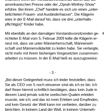
ame­ri­ka­ni­schen Pres­se oder der „Oprah-Win­frey-Show“
erführe. Bei ih­rem „Chef“ han­de­le es sich um ei­nen „un­ter­
be­lich­te­ten Frau­en- und Ausländer­has­ser“. Die Kläge­rin
wies in der E-Mail dar­auf hin, dass sie drei „un­ter­halts­
pflich­tig(e)“ Kin­der ha­be.
Mit eben­falls an den da­ma­li­gen Vor­stands­vor­sit­zen­den ge­
4
rich­te­ter E-Mail vom 5. Fe­bru­ar 2009 teil­te die Kläge­rin er­
neut mit, dass sie un­ter Män­ner­herr­schaft, Männer­wirt­
schaft und Männer­so­li­da­rität zu lei­den ha­be. Sie ver­lang­te,
nicht mehr mit ih­rem bis­he­ri­gen Vor­ge­setz­ten zu­sam­men­
ar­bei­ten zu müssen. In der E-Mail hieß es aus­zugs­wei­se:
- 3 -
„Bei die­ser Ge­le­gen­heit muss ich lei­der fest­stel­len, dass
Sie als CEO von S noch ein­sa­mer sind als ich es bin. Ich
darf Ih­nen hier­mit schrift­lich bestäti­gen, dass kein Ju­de in
die­sem Land je­mals sol­che see­li­schen Qua­len er­lei­den
muss­te, wie ich; und das ist mein Er­le­ben und Emp­fin­den,
und kein Ge­setz der Welt kann mir ver­bie­ten, darüber zu
be­rich­ten. In kei­nem Land der Welt, in kei­nem Un­ter­neh­