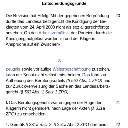
Ent­schei­dungs­gründe
Die Re­vi­si­on hat Er­folg. Mit der ge­ge­be­nen Be­gründung
20
durf­te das Lan­des­ar­beits­ge­richt die Kündi­gung der Be­
klag­ten vom 24. April 2009 nicht als so­zi­al ge­recht­fer­tigt
an­se­hen. Ob das
Ar­beits­verhält­nis
der Par­tei­en durch die
Kündi­gung auf­gelöst wor­den ist und der Kläge­rin
Ansprüche auf ein Zwi­schen-
- 8 -
zeug­nis
so­wie vorläufi­ge
Wei­ter­beschäfti­gung
zu­ste­hen,
kann der Se­nat nicht selbst ent­schei­den. Das führt zur
Auf­he­bung des Be­ru­fungs­ur­teils
(§ 562 Abs. 1 ZPO)
und
zur Zurück­ver­wei­sung der Sa­che an das Lan­des­ar­beits­
ge­richt
(§ 563 Abs. 1 Satz 1 ZPO)
.
I.
Das Be­ru­fungs­ge­richt war ent­ge­gen der Rüge der
21
Kläge­rin nicht ge­hin­dert, nach La­ge der Ak­ten
(§ 331a
ZPO)
zu ent­schei­den.
1. Gemäß § 331a Satz 2, § 251a Abs. 2 ZPO darf beim
22