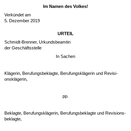
Im Na­men des Vol­kes!
Verkündet am
5. De­zem­ber 2019
UR­TEIL
Schmidt-Bren­ner, Ur­kunds­be­am­tin
der Geschäfts­stel­le
In Sa­chen
Kläge­rin, Be­ru­fungs­be­klag­te, Be­ru­fungskläge­rin und Re­vi­si­
onskläge­rin,
pp.
Be­klag­te, Be­ru­fungskläge­rin, Be­ru­fungs­be­klag­te und Re­vi­si­ons­
be­klag­te,