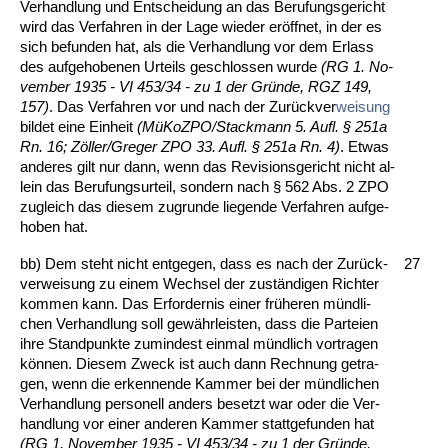
Ver­hand­lung und Ent­schei­dung an das Be­ru­fungs­ge­richt
wird das Ver­fah­ren in der La­ge wie­der eröff­net, in der es
sich be­fun­den hat, als die Ver­hand­lung vor dem Er­lass
des auf­ge­ho­be­nen Ur­teils ge­schlos­sen wur­de
(RG 1. No­
vem­ber 1935 - VI 453/34 - zu 1 der Gründe, RGZ 149,
157)
. Das Ver­fah­ren vor und nach der Zurück­ver­
wei­sung
bil­det ei­ne Ein­heit
(MüKoZ­PO/St­ack­mann 5. Aufl. § 251a
Rn. 16; Zöller/Gre­ger ZPO 33. Aufl. § 251a Rn. 4)
. Et­was
an­de­res gilt nur dann, wenn das Re­vi­si­ons­ge­richt nicht al­
lein das Be­ru­fungs­ur­teil, son­dern nach § 562 Abs. 2 ZPO
zu­gleich das die­sem zu­grun­de lie­gen­de Ver­fah­ren auf­ge­
ho­ben hat.
bb) Dem steht nicht ent­ge­gen, dass es nach der Zurück­
27
ver­wei­sung zu ei­nem Wech­sel der zuständi­gen Rich­ter
kom­men kann. Das Er­for­der­nis ei­ner frühe­ren münd­li­
chen Ver­hand­lung soll gewähr­leis­ten, dass die Par­tei­en
ih­re Stand­punk­te zu­min­dest ein­mal münd­lich vor­tra­gen
können. Die­sem Zweck ist auch dann Rech­nung ge­tra­
gen, wenn die er­ken­nen­de Kam­mer bei der münd­li­chen
Ver­hand­lung per­so­nell an­ders be­setzt war oder die Ver­
hand­lung vor ei­ner an­de­ren Kam­mer statt­ge­fun­den hat
(RG 1. No­vem­ber 1935 - VI 453/34 - zu 1 der Gründe,