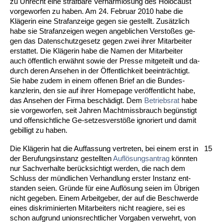
zu Un­recht ei­ne straf­ba­re Ver­harm­lo­sung des Ho­lo­caust
vor­ge­wor­fen zu ha­ben. Am 24. Fe­bru­ar 2010 ha­be die
Kläge­rin ei­ne Straf­an­zei­ge ge­gen sie ge­stellt. Zusätz­lich
ha­be sie Straf­an­zei­gen we­gen an­geb­li­chen Ver­s­toßes ge­
gen das Da­ten­schutz­ge­setz ge­gen zwei ih­rer Mit­ar­bei­ter
er­stat­tet. Die Kläge­rin ha­be die Na­men der Mit­ar­bei­ter
auch öffent­lich erwähnt so­wie der Pres­se mit­ge­teilt und da­
durch de­ren An­se­hen in der Öffent­lich­keit be­ein­träch­tigt.
Sie ha­be zu­dem in ei­nem of­fe­nen Brief an die Bun­des­
kanz­le­rin, den sie auf ih­rer Home­page veröf­fent­licht ha­be,
das An­se­hen der Fir­ma beschädigt. Dem
Be­triebs­rat
ha­be
sie vor­ge­wor­fen, seit Jah­ren Macht­miss­brauch begüns­tigt
und of­fen­sicht­li­che Ge-set­zes­verstöße igno­riert und da­mit
ge­bil­ligt zu ha­ben.
Die Kläge­rin hat die Auf­fas­sung ver­tre­ten, bei ei­nem erst in
15
der Be­ru­fungs­in­stanz ge­stell­ten
Auflösungs­an­trag
könn­ten
nur Sach­ver­hal­te berück­sich­tigt wer­den, die nach dem
Schluss der münd­li­chen Ver­hand­lung ers­ter In­stanz ent­
stan­den sei­en. Gründe für ei­ne Auflösung sei­en im Übri­gen
nicht ge­ge­ben. Ei­nem Ar­beit­ge­ber, der auf die Be­schwer­de
ei­nes dis­kri­mi­nier­ten Mit­ar­bei­ters nicht re­agie­re, sei es
schon auf­grund uni­ons­recht­li­cher Vor­ga­ben ver­wehrt, von