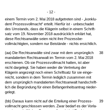
- 12 -
ei­nem Ter­min vom 2. Mai 2018 auf­ge­tre­ten sind - „kon­klu­
dent Pro­zess­voll­macht“ er­teilt. Hierfür ist - un­be­scha­det
des Um­stands, dass die Kläge­rin selbst in ei­nem Schrift­
satz vom 19. No­vem­ber 2018 aus­drück­lich erklärt hat,
die­se Rechts­anwälte sei­en nicht ih­re Pro­zess­be­
vollmäch­tig­ten, son­dern nur Beistän­de - nichts er­sicht­lich.
(aa) Die Rechts­anwälte sind zwar mit dem ursprüng­lich
38
man­da­tier­ten Rechts­an­walt im Ter­min vom 2. Mai 2018
er­schie­nen. Ob sie Pro­zess­voll­macht hat­ten, ist aber
nicht dar­ge­legt. Sie ha­ben we­der die Ver­tre­tung der
Kläge­rin an­ge­zeigt noch ei­nen Schrift­satz für sie ein­ge­
reicht, son­dern in dem Ter­min le­dig­lich zu­sam­men mit
dem ursprüng­lich man­da­tier­ten Rechts­an­walt hand­schrift­
lich die Be­gründung für ei­nen Be­fan­gen­heits­an­trag nie­der­
ge­legt.
(bb) Dar­aus kann nicht auf die Er­tei­lung ei­ner Pro­zess­
39
voll­macht ge­sch­los­sen wer­den. Zwar be­darf es der Vor­la­