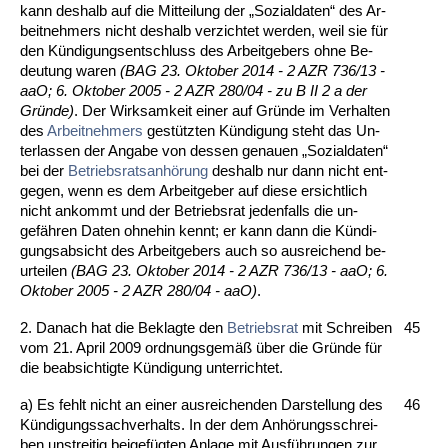
kann des­halb auf die Mit­tei­lung der „So­zi­al­da­ten“ des Ar­
beit­neh­mers nicht des­halb ver­zich­tet wer­den, weil sie für
den Kündi­gungsent­schluss des Ar­beit­ge­bers oh­ne Be­
deu­tung wa­ren
(BAG 23. Ok­to­ber 2014 - 2 AZR 736/13 -
aaO; 6. Ok­to­ber 2005 - 2 AZR 280/04 - zu B II 2 a der
Grün­de)
. Der Wirk­sam­keit ei­ner auf Gründe im Ver­hal­ten
des
Ar­beit­neh­mers
ge­stütz­ten Kündi­gung steht das Un­
ter­las­sen der An­ga­be von des­sen ge­nau­en „So­zi­al­da­ten“
bei der
Be­triebs­rats­anhörung
des­halb nur dann nicht ent­
ge­gen, wenn es dem Ar­beit­ge­ber auf die­se er­sicht­lich
nicht an­kommt und der Be­triebs­rat je­den­falls die un­
gefähren Da­ten oh­ne­hin kennt; er kann dann die Kündi­
gungs­ab­sicht des Ar­beit­ge­bers auch so aus­rei­chend be­
ur­tei­len
(BAG 23. Ok­to­ber 2014 - 2 AZR 736/13 - aaO; 6.
Ok­to­ber 2005 - 2 AZR 280/04 - aaO)
.
2. Da­nach hat die Be­klag­te den
Be­triebs­rat
mit Schrei­ben
45
vom 21. April 2009 ord­nungs­gemäß über die Gründe für
die be­ab­sich­tig­te Kündi­gung un­ter­rich­tet.
a) Es fehlt nicht an ei­ner aus­rei­chen­den Dar­stel­lung des
46
Kündi­gungs­sach­ver­halts. In der dem Anhörungs­schrei­
ben un­strei­tig bei­gefügten An­la­ge mit Ausführun­gen zur