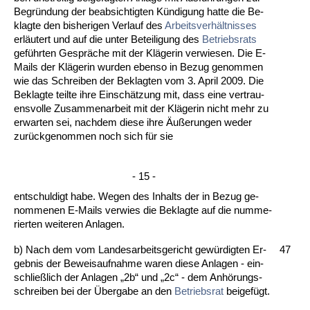
Be­gründung der be­ab­sich­tig­ten Kündi­gung hat­te die Be­
klag­te den bis­he­ri­gen Ver­lauf des
Ar­beits­verhält­nis­ses
erläutert und auf die un­ter Be­tei­li­gung des
Be­triebs­rats
geführ­ten Gespräche mit der Kläge­rin ver­wie­sen. Die E-
Mails der Kläge­rin wur­den eben­so in Be­zug ge­nom­men
wie das Schrei­ben der Be­klag­ten vom 3. April 2009. Die
Be­klag­te teil­te ih­re Einschätzung mit, dass ei­ne ver­trau­
ens­vol­le Zu­sam­men­ar­beit mit der Kläge­rin nicht mehr zu
er­war­ten sei, nach­dem die­se ih­re Äußerun­gen we­der
zurück­ge­nom­men noch sich für sie
- 15 -
ent­schul­digt ha­be. We­gen des In­halts der in Be­zug ge­
nom­me­nen E-Mails ver­wies die Be­klag­te auf die num­me­
rier­ten wei­te­ren An­la­gen.
b) Nach dem vom Lan­des­ar­beits­ge­richt gewürdig­ten Er­
47
geb­nis der Be­weis­auf­nah­me wa­ren die­se An­la­gen - ein­
sch­ließlich der An­la­gen „2b“ und „2c“ - dem Anhörungs­
schrei­ben bei der Überg­a­be an den
Be­triebs­rat
bei­gefügt.