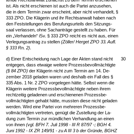
ist. Als nicht er­schie­nen ist auch die Par­tei an­zu­se­hen,
die in dem Ter­min zwar er­scheint, aber nicht ver­han­delt, §
333 ZPO. Die Kläge­rin und ihr Rechts­an­walt ha­ben nach
den Fest­stel­lun­gen des Be­ru­fungs­ur­teils den Sit­zungs­
saal ver­las­sen, oh­ne Sach­anträge ge­stellt zu ha­ben. Für
ein „Ver­han­deln“ iSv. § 333 ZPO reicht es nicht aus, ei­nen
Ver­le­gungs­an­trag zu stel­len
(Zöller/ Her­get ZPO 33. Aufl.
§ 333 Rn. 2)
.
d) Ei­ner Ent­schei­dung nach La­ge der Ak­ten stand nicht
30
ent­ge­gen, dass et­wai­ge wei­te­re Pro­zess­be­vollmäch­tig­te
(§ 84 ZPO)
der Kläge­rin nicht zum Ter­min am 14. De­
zem­ber 2018 ge­la­den wa­ren und des­halb ein Fall des §
335 Abs. 1 Nr. 2 ZPO vor­ge­le­gen hätte. Selbst wenn die
Kläge­rin wei­te­re Pro­zess­be­vollmäch­tig­te ne­ben ih­rem
recht­zei­tig ge­la­de­nen und er­schie­ne­nen Pro­zess­be­
vollmäch­tig­ten ge­habt hätte, muss­ten die­se nicht ge­la­den
wer­den. Wird ei­ne Par­tei von meh­re­ren Pro­zess­be­
vollmäch­tig­ten ver­tre­ten, genügt die Zu­stel­lung der La­
dung zum Ter­min zur münd­li­chen Ver­hand­lung an ei­nen
von ih­nen
(vgl. BFH 7. Ju­li 1998 - III R 87/97 -; BGH 4.
Ju­ni 1992 - IX ZR 149/91 - zu A III 3 b der Gründe, BGHZ