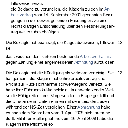
hilfs­wei­se hier­zu,
die Be­klag­te zu ver­ur­tei­len, die Kläge­rin zu den im
Ar­
beits­ver­trag
vom 14. Sep­tem­ber 2001 ge­nann­ten Be­din­
gun­gen in der der­zeit gel­ten­den Fas­sung bis zu ei­ner
rechts­kräfti­gen Ent­schei­dung über den Fest­stel­lungs­an­
trag wei­ter­zu­beschäfti­gen.
Die Be­klag­te hat be­an­tragt, die Kla­ge ab­zu­wei­sen, hilfs­wei­
12
se
das zwi­schen den Par­tei­en be­ste­hen­de
Ar­beits­verhält­nis
ge­gen Zah­lung ei­ner an­ge­mes­se­nen
Ab­fin­dung
auf­zulö­sen.
Die Be­klag­te hat die Kündi­gung als wirk­sam ver­tei­digt. Sie
13
hat ge­meint, die Kläge­rin ha­be ih­re ar­beits­ver­trag­li­che
Pflicht zur Rück­sicht­nah­me schwer­wie­gend ver­letzt. Sie
ha­be ih­re Führungs­kräfte be­lei­digt, in ehr­ver­let­zen­der Wei­
se die Fähig­kei­ten ih­res Vor­ge­setz­ten in Fra­ge ge­stellt und
die Umstände im Un­ter­neh­men mit dem Leid der Ju­den
während der NS-Zeit ver­gli­chen. Ei­ner
Ab­mah­nung
ha­be
es nach dem Schrei­ben vom 3. April 2009 nicht mehr be­
durft. Mit ih­rer Stel­lung­nah­me vom 16. April 2009 ha­be die
Kläge­rin ih­re Pflicht­ver­let-