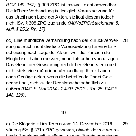
RGZ 149, 157)
. § 309 ZPO ist in­so­weit nicht an­wend­bar.
Die frühe­re Ver­hand­lung ist le­dig­lich Vor­aus­set­zung für
das Ur­teil nach La­ge der Ak­ten, sie liegt die­sem je­doch
nicht iSv. § 309 ZPO zu­grun­de
(MüKoZ­PO/St­ack­mann 5.
Aufl. § 251a Rn. 17)
.
cc) Ei­ne münd­li­che Ver­hand­lung nach der Zurück­ver­wei­
28
sung ist auch nicht des­halb Vor­aus­set­zung für ei­ne Ent­
schei­dung nach La­ge der Ak­ten, weil die Par­tei­en die
Möglich­keit ha­ben müssen, neue Tat­sa­chen vor­zu­tra­gen.
Das Ge­bot der Gewährung recht­li­chen Gehörs er­for­dert
nicht stets ei­ne münd­li­che Ver­hand­lung. Ihm ist auch
dann Genüge ge­tan, wenn die be­tref­fen­de Par­tei Ge­le­
gen­heit hat, sich zu der Rechts­sa­che schrift­lich zu
äußern
(BAG 8. Mai 2014 - 2 AZR 75/13 - Rn. 25, BA­GE
148, 129)
.
- 10 -
c) Die Kläge­rin ist im Ter­min vom 14. De­zem­ber 2018
29
säum­ig iSd. § 331a ZPO ge­we­sen, ob­wohl der sie ver­tre­
ten­de Rechts­an­walt zunächst zu dem Ter­min er­schie­nen