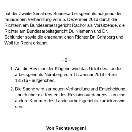
hat der Zwei­te Se­nat des Bun­des­ar­beits­ge­richts auf­grund der
münd­li­chen Ver­hand­lung vom 5. De­zem­ber 2019 durch die
Rich­te­rin am Bun­des­ar­beits­ge­richt Ra­chor als Vor­sit­zen­de, die
Rich­ter am Bun­des­ar­beits­ge­richt Dr. Nie­mann und Dr.
Schlünder so­wie die eh­ren­amt­li­chen Rich­ter Dr. Grim­berg und
Wolf für Recht er­kannt:
- 2 -
Auf die Re­vi­si­on der Kläge­rin wird das Ur­teil des Lan­des­
ar­beits­ge­richts Nürn­berg vom 11. Ja­nu­ar 2019 - 4 Sa
131/16 - auf­ge­ho­ben.
Die Sa­che wird zur neu­en Ver­hand­lung und Ent­sch­ei­dung
- auch über die Kos­ten des Re­vi­si­ons­ver­fah­rens - an ei­ne
an­de­re Kam­mer des Lan­des­ar­beits­ge­richts zu­rück­ver­wie­
sen.
Von Rechts we­gen!