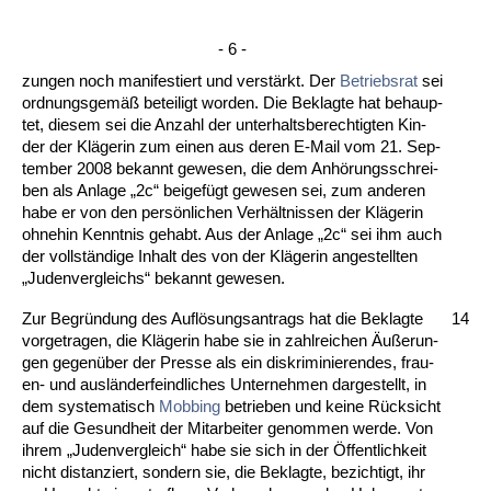
- 6 -
zun­gen noch ma­ni­fes­tiert und verstärkt. Der
Be­triebs­rat
sei
ord­nungs­gemäß be­tei­ligt wor­den. Die Be­klag­te hat be­haup­
tet, die­sem sei die An­zahl der un­ter­halts­be­rech­tig­ten Kin­
der der Kläge­rin zum ei­nen aus de­ren E-Mail vom 21. Sep­
tem­ber 2008 be­kannt ge­we­sen, die dem Anhörungs­schrei­
ben als An­la­ge „2c“ bei­gefügt ge­we­sen sei, zum an­de­ren
ha­be er von den persönli­chen Verhält­nis­sen der Kläge­rin
oh­ne­hin Kennt­nis ge­habt. Aus der An­la­ge „2c“ sei ihm auch
der vollständi­ge In­halt des von der Kläge­rin an­ge­stell­ten
„Ju­den­ver­gleichs“ be­kannt ge­we­sen.
Zur Be­gründung des Auflösungs­an­trags hat die Be­klag­te
14
vor­ge­tra­gen, die Kläge­rin ha­be sie in zahl­rei­chen Äußerun­
gen ge­genüber der Pres­se als ein dis­kri­mi­nie­ren­des, frau­
en- und ausländer­feind­li­ches Un­ter­neh­men dar­ge­stellt, in
dem sys­te­ma­tisch
Mob­bing
be­trie­ben und kei­ne Rück­sicht
auf die Ge­sund­heit der Mit­ar­bei­ter ge­nom­men wer­de. Von
ih­rem „Ju­den­ver­gleich“ ha­be sie sich in der Öffent­lich­keit
nicht dis­tan­ziert, son­dern sie, die Be­klag­te, be­zich­tigt, ihr