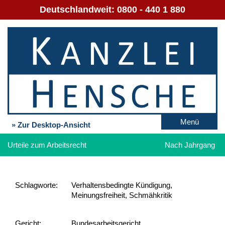
Deutschlandweit:
0800 - 440 1 880
Menü
» Zur Desktop-Ansicht
Urteile zum Arbeitsrecht
Nach Jahrgang
Schlag­worte:
Verhaltensbedingte Kündigung,
Meinungsfreiheit, Schmähkritik
Gericht:
Bundesarbeitsgericht