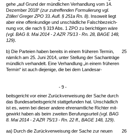
ge­he „auf Grund der münd­li­chen Ver­hand­lung vom 14.
De­zem­ber 2018“
(zur zu­tref­fen­den For­mu­lie­rung vgl.
Zöller/ Gre­ger ZPO 33. Aufl. § 251a Rn. 8)
. In­so­weit liegt
aber ei­ne of­fen­kun­di­ge und unschädli­che Falsch­be­zeich­
nung vor, die nach § 319 Abs. 1 ZPO zu be­rich­ti­gen wäre
(vgl. BAG 8. Mai 2014 - 2 AZR 75/13 - Rn. 28, BA­GE 148,
129)
.
b) Die Par­tei­en ha­ben be­reits in ei­nem frühe­ren Ter­min,
25
nämlich am 25. Ju­ni 2014, un­ter Stel­lung der Sach­anträge
münd­lich ver­han­delt. Ei­ne Ver­hand­lung „in ei­nem frühe­ren
Ter­min“ ist auch die­je­ni­ge, die bei dem Lan­de­sar-
- 9 -
beits­ge­richt vor ei­ner Zurück­ver­wei­sung der Sa­che durch
das Bun­des­ar­beits­ge­richt statt­ge­fun­den hat. Unschädlich
ist es, wenn bei die­ser an­de­re eh­ren­amt­li­che Rich­ter mit­
ge­wirkt ha­ben als beim zwei­ten Be­ru­fungs­ur­teil
(vgl. BAG
8. Mai 2014 - 2 AZR 75/13 - Rn. 22 ff., BA­GE 148, 129)
.
aa) Durch die Zurück­ver­wei­sung der Sa­che zur neu­en
26