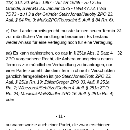
118, 312; 20. März 1967 - VIII ZR 15/65 - zu I 2 der
Gründe; BVerwG 23. Ja­nu­ar 1975 - I WB 47.73, I WB
75.73 - zu I 3 a der Gründe; St­ein/Jo­nas/Ja­ko­by ZPO 23.
Aufl. § 84 Rn. 3; MüKoZ­PO/Tous­saint 5. Aufl. § 84 Rn. 6)
.
e) Das Lan­des­ar­beits­ge­richt muss­te kei­nen neu­en Ter­min
31
zur münd­li­chen Ver­hand­lung an­be­rau­men. Es be­stand
we­der An­lass für ei­ne Ver­le­gung noch für ei­ne Ver­ta­gung.
aa) Es kann da­hin­ste­hen, ob das in § 251a Abs. 2 Satz 4
32
ZPO vor­ge­se­he­ne Recht, die An­be­rau­mung ei­nes neu­en
Ter­mins zur münd­li­chen Ver­hand­lung zu be­an­tra­gen, nur
ei­ner Par­tei zu­steht, die dem Ter­min oh­ne ihr Ver­schul­den
gänz­lich fern­ge­blie­ben ist
(so St­ein/Jo­nas/Roth ZPO 23.
Aufl. § 251a Rn. 19; Zöller/Gre­ger ZPO 33. Aufl. § 251a
Rn. 7; Wiec­zo­rek/Schütze/Ger­ken 4. Aufl. § 251a ZPO
Rn. 24; Mu­sielak/Voit/Stad­ler ZPO 16. Aufl. § 251a Rn. 4)
,
oder
- 11 -
aus­nahms­wei­se auch ei­ner Par­tei, die zwar er­schie­nen