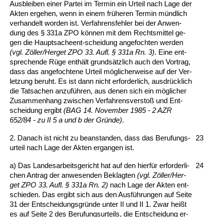
Aus­blei­ben ei­ner Par­tei im Ter­min ein Ur­teil nach La­ge der
Ak­ten er­ge­hen, wenn in ei­nem frühe­ren Ter­min münd­lich
ver­han­delt wor­den ist. Ver­fah­rens­feh­ler bei der An­wen­
dung des § 331a ZPO können mit dem Rechts­mit­tel ge­
gen die Haupt­sa­che­ent-schei­dung an­ge­foch­ten wer­den
(vgl. Zöller/Her­get ZPO 33. Aufl. § 331a Rn. 3)
. Ei­ne ent­
spre­chen­de Rüge enthält grundsätz­lich auch den Vor­trag,
dass das an­ge­foch­te­ne Ur­teil mögli­cher­wei­se auf der Ver­
let­zung be­ruht. Es ist dann nicht er­for­der­lich, aus­drück­lich
die Tat­sa­chen an­zuführen, aus de­nen sich ein mögli­cher
Zu­sam­men­hang zwi­schen Ver­fah­rens­ver­s­toß und Ent­
schei­dung er­gibt
(BAG 14. No­vem­ber 1985 - 2 AZR
652/84 - zu II 5 a und b der Gründe)
.
2. Da­nach ist nicht zu be­an­stan­den, dass das Be­ru­fungs­
23
ur­teil nach La­ge der Ak­ten er­gan­gen ist.
a) Das Lan­des­ar­beits­ge­richt hat auf den hierfür er­for­der­li­
24
chen An­trag der an­we­sen­den Be­klag­ten
(vgl. Zöller/Her­
get ZPO 33. Aufl. § 331a Rn. 2)
nach La­ge der Ak­ten ent­
schie­den. Das er­gibt sich aus den Ausführun­gen auf Sei­te
31 der Ent­schei­dungs­gründe un­ter II und II 1. Zwar heißt
es auf Sei­te 2 des Be­ru­fungs­ur­teils, die Ent­schei­dung er­