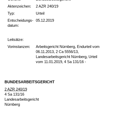
Akten­zeichen:
2 AZR 240/19
Typ:
Urteil
Ent­scheid­ungs­
05.12.2019
datum:
Leit­sätze:
Vor­ins­tan­zen:
Arbeitsgericht Nürnberg, Endurteil vom
06.11.2013, 2 Ca 5556/13,
Landesarbeitsgericht Nürnberg, Urteil
vom 11.01.2019, 4 Sa 131/16 -
BUN­DES­AR­BEITS­GERICHT
2 AZR 240/19
4 Sa 131/16
Lan­des­ar­beits­ge­richt
Nürn­berg