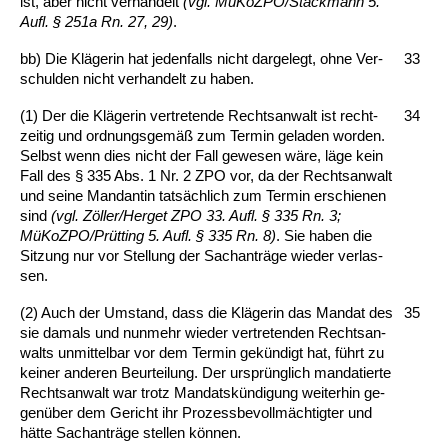
ist, aber nicht ver­han­delt
(vgl. MüKoZ­PO/St­ack­mann 5.
Aufl. § 251a Rn. 27, 29)
.
bb) Die Kläge­rin hat je­den­falls nicht dar­ge­legt, oh­ne Ver­
33
schul­den nicht ver­han­delt zu ha­ben.
(1) Der die Kläge­rin ver­tre­ten­de Rechts­an­walt ist recht­
34
zei­tig und ord­nungs­gemäß zum Ter­min ge­la­den wor­den.
Selbst wenn dies nicht der Fall ge­we­sen wäre, läge kein
Fall des § 335 Abs. 1 Nr. 2 ZPO vor, da der Rechts­an­walt
und sei­ne Man­dan­tin tatsächlich zum Ter­min er­schie­nen
sind
(vgl. Zöller/Her­get
ZPO 33. Aufl. § 335 Rn. 3;
MüKoZ­PO/Prütting 5. Aufl. § 335 Rn. 8)
. Sie ha­ben
die
Sit­zung nur vor Stel­lung der Sach­anträge wie­der ver­las­
sen.
(2) Auch der Um­stand, dass die Kläge­rin das Man­dat des
35
sie da­mals und nun­mehr wie­der ver­tre­ten­den Rechts­an­
walts un­mit­tel­bar vor dem Ter­min ge­kündigt hat, führt zu
kei­ner an­de­ren Be­ur­tei­lung. Der ursprüng­lich man­da­tier­te
Rechts­an­walt war trotz Man­datskündi­gung wei­ter­hin ge­
genüber dem Ge­richt ihr Pro­zess­be­vollmäch­tig­ter und
hätte Sach­anträge stel­len können.