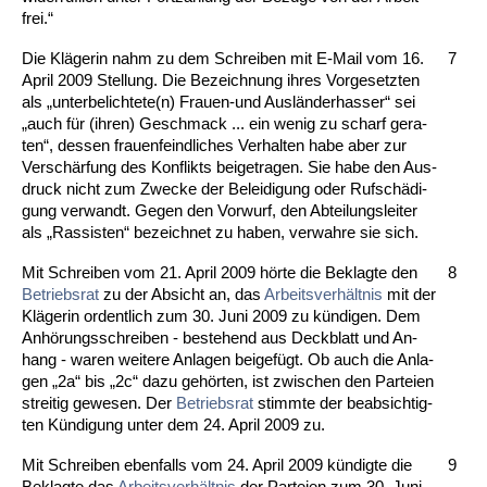
frei.“
Die Kläge­rin nahm zu dem Schrei­ben mit E-Mail vom 16.
7
April 2009 Stel­lung. Die Be­zeich­nung ih­res Vor­ge­setz­ten
als „un­ter­be­lich­te­te(n) Frau­en-und Ausländer­has­ser“ sei
„auch für (ih­ren) Ge­schmack ... ein we­nig zu scharf ge­ra­
ten“, des­sen frau­en­feind­li­ches Ver­hal­ten ha­be aber zur
Verschärfung des Kon­flikts bei­ge­tra­gen. Sie ha­be den Aus­
druck nicht zum Zwe­cke der Be­lei­di­gung oder Rufschädi­
gung ver­wandt. Ge­gen den Vor­wurf, den Ab­tei­lungs­lei­ter
als „Ras­sis­ten“ be­zeich­net zu ha­ben, ver­wah­re sie sich.
Mit Schrei­ben vom 21. April 2009 hörte die Be­klag­te den
8
Be­triebs­rat
zu der Ab­sicht an, das
Ar­beits­verhält­nis
mit der
Kläge­rin or­dent­lich zum 30. Ju­ni 2009 zu kündi­gen. Dem
Anhörungs­schrei­ben - be­ste­hend aus Deck­blatt und An­
hang - wa­ren wei­te­re An­la­gen bei­gefügt. Ob auch die An­la­
gen „2a“ bis „2c“ da­zu gehörten, ist zwi­schen den Par­tei­en
strei­tig ge­we­sen. Der
Be­triebs­rat
stimm­te der be­ab­sich­tig­
ten Kündi­gung un­ter dem 24. April 2009 zu.
Mit Schrei­ben eben­falls vom 24. April 2009 kündig­te die
9
Be­klag­te das
Ar­beits­verhält­nis
der Par­tei­en zum 30. Ju­ni