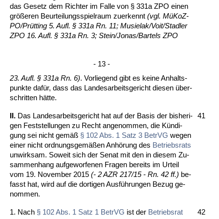
das Ge­setz dem Rich­ter im Fal­le von § 331a ZPO ei­nen
größeren Be­ur­tei­lungs­spiel­raum zu­er­kennt
(vgl. MüKoZ­
PO/Prütting 5. Aufl. § 331a Rn. 11; Mu­sielak/Voit/Stad­ler
ZPO 16. Aufl. § 331a Rn. 3; St­ein/Jo­nas/Bar­tels ZPO
- 13 -
23. Aufl. § 331a Rn. 6)
. Vor­lie­gend gibt es kei­ne An­halts­
punk­te dafür, dass das Lan­des­ar­beits­ge­richt die­sen über­
schrit­ten hätte.
II.
Das Lan­des­ar­beits­ge­richt hat auf der Ba­sis der bis­he­ri­
41
gen Fest­stel­lun­gen zu Recht an­ge­nom­men, die Kündi­
gung sei nicht gemäß
§ 102 Abs. 1 Satz 3 Be­trVG
we­gen
ei­ner nicht ord­nungs­gemäßen Anhörung des
Be­triebs­rats
un­wirk­sam. So­weit sich der Se­nat mit den in die­sem Zu­
sam­men­hang auf­ge­wor­fe­nen Fra­gen be­reits im Ur­teil
vom 19. No­vem­ber 2015
(- 2 AZR 217/15 - Rn. 42 ff.)
be­
fasst hat, wird auf die dor­ti­gen Ausführun­gen Be­zug ge­
nom­men.
1. Nach
§ 102 Abs. 1 Satz 1 Be­trVG
ist der
Be­triebs­rat
42