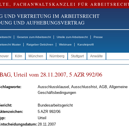
LTE, FACHANWALTSKANZLEI FÜR ARBEITSRECH
G UND VERTRETUNG IM ARBEITSRECHT
NDUNG UND AUFHEBUNGSVERTRAG
|
|
|
itsrecht
Gesetze zum Arbeitsrecht
Urteile zum Arbeitsrecht
Presse
|
|
|
eitsrecht Muster
Ratgeber Gebühren
Webinare
Kanzleiprofil
nover
Köln
München
Nürnberg
Stuttgart
Anwälte
BAG, Ur­teil vom 28.11.2007, 5 AZR 992/06
chlagworte:
Ausschlussklausel, Ausschlussfrist, AGB, Allgemeine
Geschäftsbedingungen
ericht:
Bundesarbeitsgericht
ktenzeichen:
5 AZR 992/06
yp:
Urteil
ntscheidungsdatum:
28.11.2007