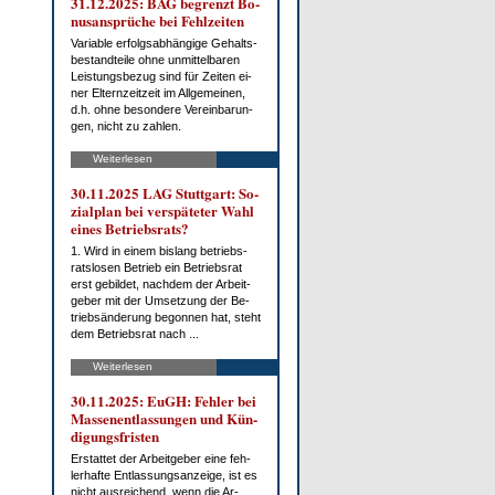
31.12.2025: BAG be­grenzt Bo­
nus­an­sprü­che bei Fehl­zei­ten
Va­ria­ble er­folgs­ab­hän­gi­ge Ge­halts­
be­stand­tei­le oh­ne un­mit­tel­ba­ren
Leis­tungs­be­zug sind für Zei­ten ei­
ner El­tern­zeit­zeit im All­ge­mei­nen,
d.h. oh­ne be­son­de­re Ver­ein­ba­run­
gen, nicht zu zah­len.
Weiterlesen
30.11.2025 LAG Stutt­gart: So­
zi­al­plan bei ver­spä­te­ter Wahl
ei­nes Be­triebs­rats?
1. Wird in ei­nem bis­lang be­triebs­
rats­lo­sen Be­trieb ein Be­triebs­rat
erst ge­bil­det, nach­dem der Ar­beit­
ge­ber mit der Um­set­zung der Be­
trieb­s­än­de­rung be­gon­nen hat, steht
dem Be­triebs­rat nach ...
Weiterlesen
30.11.2025: EuGH: Feh­ler bei
Mas­sen­ent­las­sun­gen und Kün­
di­gungs­fris­ten
Er­stat­tet der Ar­beit­ge­ber ei­ne feh­
ler­haf­te Ent­las­sungs­an­zei­ge, ist es
nicht aus­rei­chend, wenn die Ar­