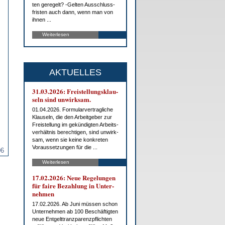
ten ge­re­gelt? -Gel­ten Aus­schluss­
fris­ten auch dann, wenn man von
ih­nen ...
Weiterlesen
AKTUELLES
31.03.2026: Frei­stel­lungs­klau­
seln sind un­wirk­sam.
01.04.2026. For­mu­lar­ver­trag­li­che
Klau­seln, die den Ar­beit­ge­ber zur
Frei­stel­lung im ge­kün­dig­ten Ar­beits­
ver­hält­nis be­rech­ti­gen, sind un­wirk­
sam, wenn sie kei­ne kon­kre­ten
Vor­aus­set­zun­gen für die ...
06
Weiterlesen
17.02.2026: Neue Re­ge­lun­gen
für fai­re Be­zah­lung in Un­ter­
neh­men
17.02.2026. Ab Ju­ni müs­sen schon
Un­ter­neh­men ab 100 Be­schäf­tig­ten
neue Ent­gelt­tranz­pa­renz­pflich­ten