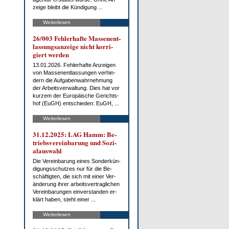
zei­ge bleibt die Kün­di­gung ...
Weiterlesen
26/003 Feh­ler­haf­te Mas­sen­ent­
las­sungs­an­zei­ge nicht kor­ri­
giert wer­den
13.01.2026. Feh­ler­haf­te An­zei­gen
von Mas­sen­ent­las­sun­gen ver­hin­
dern die Auf­ga­ben­wahr­neh­mung
der Ar­beits­ver­wal­tung. Dies hat vor
kur­zem der Eu­ro­päi­sche Ge­richts­
hof (EuGH) ent­schie­den: EuGH, ...
Weiterlesen
31.12.2025: LAG Hamm: Be­
triebs­ver­ein­ba­rung und So­zi­
al­aus­wahl
Die Ver­ein­ba­rung ei­nes Son­der­kün­
di­gungs­schut­zes nur für die Be­
schäf­tig­ten, die sich mit ei­ner Ver­
än­de­rung ih­rer ar­beits­ver­trag­li­chen
Ver­ein­ba­run­gen ein­ver­stan­den er­
klärt ha­ben, steht ei­ner ...
Weiterlesen