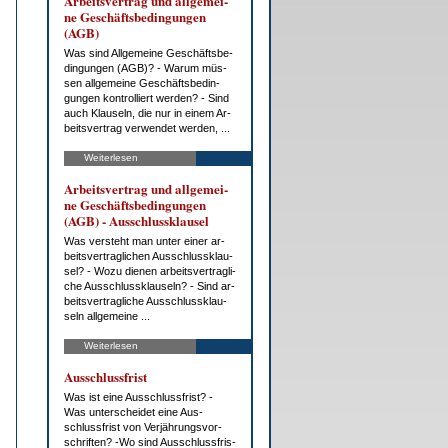
Ar­beits­ver­trag und all­ge­mei­
ne Ge­schäfts­be­din­gun­gen
(AGB)
Was sind All­ge­mei­ne Ge­schäfts­be­
din­gun­gen (AGB)? - War­um müs­
sen all­ge­mei­ne Ge­schäfts­be­din­
gun­gen kon­trol­liert wer­den? - Sind
auch Klau­seln, die nur in ei­nem Ar­
beits­ver­trag ver­wen­det wer­den, ...
Weiterlesen
Ar­beits­ver­trag und all­ge­mei­
ne Ge­schäfts­be­din­gun­gen
(AGB) - Aus­schluss­klau­sel
Was ver­steht man un­ter ei­ner ar­
beits­ver­trag­li­chen Aus­schluss­klau­
sel? - Wo­zu die­nen ar­beits­ver­trag­li­
che Aus­schluss­klau­seln? - Sind ar­
beits­ver­trag­li­che Aus­schluss­klau­
seln all­ge­mei­ne ...
Weiterlesen
Aus­schluss­frist
Was ist ei­ne Aus­schluss­frist? -
Was un­ter­schei­det ei­ne Aus­
schluss­frist von Ver­jäh­rungs­vor­
schrif­ten? -Wo sind Aus­schluss­fris­