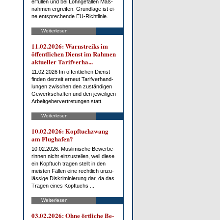
er­fül­len und bei Lohn­ge­fäl­len Maß­
nah­men er­grei­fen. Grund­la­ge ist ei­
ne ent­spre­chen­de EU-Richt­li­nie.
Weiterlesen
11.02.2026: Warn­streiks im
öf­fent­li­chen Dienst im Rah­men
ak­tu­el­ler Ta­rif­ver­ha...
11.02.2026 Im öf­fent­li­chen Dienst
fin­den der­zeit er­neut Ta­rif­ver­hand­
lun­gen zwi­schen den zu­stän­di­gen
Ge­werk­schaf­ten und den je­wei­li­gen
Ar­beit­ge­ber­ver­tre­tun­gen statt.
Weiterlesen
10.02.2026: Kopf­tuch­zwang
am Flug­ha­fen?
10.02.2026. Mus­li­mi­sche Be­wer­be­
rin­nen nicht ein­zu­stel­len, weil die­se
ein Kopf­tuch tra­gen stellt in den
meis­ten Fäl­len ei­ne recht­lich un­zu­
läs­si­ge Dis­kri­mi­nie­rung dar, da das
Tra­gen ei­nes Kopf­tuchs ...
Weiterlesen
03.02.2026: Oh­ne ört­li­che Be­