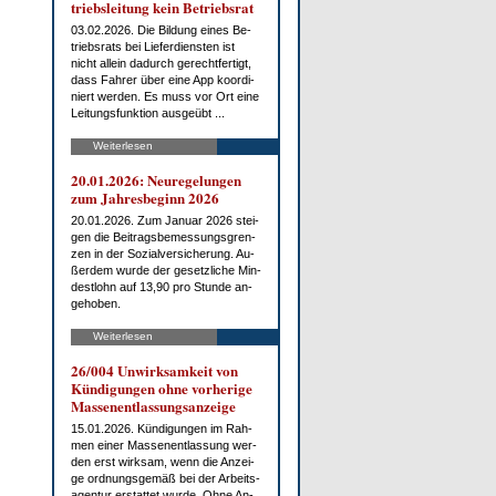
triebs­lei­tung kein Be­triebs­rat
03.02.2026. Die Bil­dung ei­nes Be­
triebs­rats bei Lie­fer­diens­ten ist
nicht al­lein da­durch ge­recht­fer­tigt,
dass Fah­rer über ei­ne App ko­or­di­
niert wer­den. Es muss vor Ort ei­ne
Lei­tungs­funk­ti­on aus­ge­übt ...
Weiterlesen
20.01.2026: Neu­re­ge­lun­gen
zum Jah­res­be­ginn 2026
20.01.2026. Zum Ja­nu­ar 2026 stei­
gen die Bei­trags­be­mes­sungs­gren­
zen in der So­zi­al­ver­si­che­rung. Au­
ßer­dem wur­de der ge­setz­li­che Min­
dest­lohn auf 13,90 pro St­un­de an­
ge­ho­ben.
Weiterlesen
26/004 Un­wirk­sam­keit von
Kün­di­gun­gen oh­ne vor­he­ri­ge
Mas­sen­ent­las­sungs­an­zei­ge
15.01.2026. Kün­di­gun­gen im Rah­
men ei­ner Mas­sen­ent­las­sung wer­
den erst wirk­sam, wenn die An­zei­
ge ord­nungs­ge­mäß bei der Ar­beits­
agen­tur er­stat­tet wur­de. Oh­ne An­