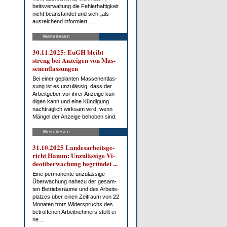
beits­ver­wal­tung die Feh­ler­haf­tig­keit
nicht be­an­stan­det und sich „als
aus­rei­chend in­for­miert ...
Weiterlesen
30.11.2025: EuGH bleibt
streng bei An­zei­gen von Mas­
sen­ent­las­sun­gen
Bei ei­ner ge­plan­ten Mas­sen­ent­las­
sung ist es un­zu­läs­sig, dass der
Ar­beit­ge­ber vor ih­rer An­zei­ge kün­
di­gen kann und ei­ne Kün­di­gung
nach­träg­lich wirk­sam wird, wenn
Män­gel der An­zei­ge be­ho­ben sind.
Weiterlesen
31.10.2025 Lan­des­ar­beits­ge­
richt Hamm: Un­zu­läs­si­ge Vi­
deo­über­wa­chung be­grün­det ...
Ei­ne per­ma­nen­te un­zu­läs­si­ge
Über­wa­chung na­he­zu der ge­sam­
ten Be­triebs­räu­me und des Ar­beits­
plat­zes über ei­nen Zeit­raum von 22
Mo­na­ten trotz Wi­der­spruchs des
be­trof­fe­nen Ar­beit­neh­mers stellt ei­
ne ...