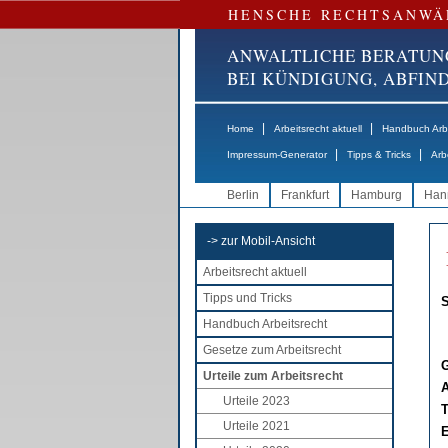
HENSCHE RECHTSANWÄ
ANWALTLICHE BERATUN
BEI KÜNDIGUNG, ABFI
|
|
Home
Arbeitsrecht aktuell
Handbuch Arbe
|
|
Impressum-Generator
Tipps & Tricks
Arb
Berlin
Frankfurt
Hamburg
Han
-> zur Mobil-Ansicht
Arbeitsrecht aktuell
Tipps und Tricks
S
Handbuch Arbeitsrecht
Gesetze zum Arbeitsrecht
G
Urteile zum Arbeitsrecht
A
Urteile 2023
T
Urteile 2021
E