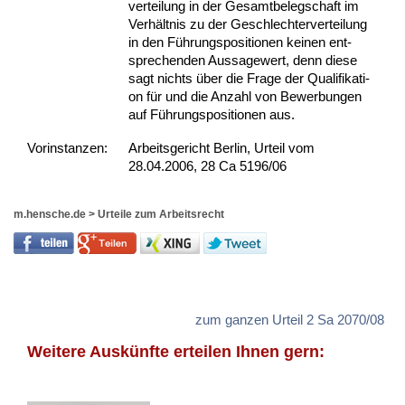
ver­tei­lung in der Ge­samt­be­leg­schaft im
Verhält­nis zu der Ge­schlech­ter­ver­tei­lung
in den Führungs­po­si­tio­nen kei­nen ent­
spre­chen­den Aus­sa­ge­wert, denn die­se
sagt nichts über die Fra­ge der Qua­li­fi­ka­ti­
on für und die An­zahl von Be­wer­bun­gen
auf Führungs­po­si­tio­nen aus.
Vor­ins­tan­zen:
Arbeitsgericht Berlin, Urteil vom
28.04.2006, 28 Ca 5196/06
m.hensche.de
>
Urteile zum Arbeitsrecht
zum ganzen Urteil 2 Sa 2070/08
Weitere Auskünfte erteilen Ihnen gern: