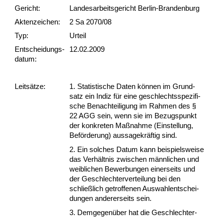
Gericht:
Landesarbeitsgericht Berlin-Brandenburg
Akten­zeichen:
2 Sa 2070/08
Typ:
Urteil
Ent­scheid­ungs­
12.02.2009
datum:
Leit­sätze:
1. Sta­tis­ti­sche Da­ten können im Grund­
satz ein In­diz für ei­ne ge­schlechts­spe­zi­fi­
sche Be­nach­tei­li­gung im Rah­men des §
22 AGG sein, wenn sie im Be­zugs­punkt
der kon­kre­ten Maßnah­me (Ein­stel­lung,
Beförde­rung) aus­sa­ge­kräftig sind.
2. Ein sol­ches Da­tum kann bei­spiels­wei­se
das Verhält­nis zwi­schen männ­li­chen und
weib­li­chen Be­wer­bun­gen ei­ner­seits und
der Ge­schlech­ter­ver­tei­lung bei den
schließlich ge­trof­fe­nen Aus­wah­l­ent­schei­
dun­gen an­de­rer­seits sein.
3. Dem­ge­genüber hat die Ge­schlech­ter­