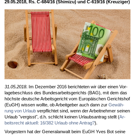
29.05.2018, Rs. C-684/16 (Shi­mi­zu) und C-619/16 (Kreu­zi­ger)
31.05.2018
. Im De­zem­ber 2016 be­rich­te­ten wir über ei­nen Vor­
la­ge­be­schluss des Bun­des­ar­beits­ge­richts (BAG), mit dem das
höchs­te deut­sche Ar­beits­ge­richt vom Eu­ro­päi­schen Ge­richts­hof
(EuGH) wis­sen woll­te, ob Ar­beit­ge­ber auch dann zur
Ge­wäh­
rung von Ur­laub
ver­pflich­tet sind, wenn der Ar­beit­neh­mer sei­nen
Ur­laub "ver­gisst", d.h. schlicht kei­nen Ur­laubs­an­trag stellt (
Ar­
beits­recht ak­tu­ell: 16/382 Ur­laub oh­ne An­trag?
).
Vor­ges­tern hat der Ge­ne­ral­an­walt beim EuGH Yves Bot sei­ne