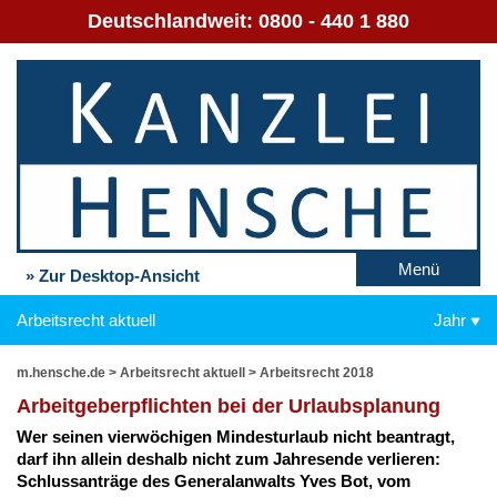
Deutschlandweit:
0800 - 440 1 880
Menü
» Zur Desktop-Ansicht
Arbeitsrecht aktuell
Jahr
m.hensche.de
>
Arbeitsrecht aktuell
>
Arbeitsrecht 2018
Ar­beit­ge­ber­pflich­ten bei der Ur­laubs­pla­nung
Wer sei­nen vier­wö­chi­gen Min­des­t­ur­laub nicht be­an­tragt,
darf ihn al­lein des­halb nicht zum Jah­res­en­de ver­lie­ren:
Schluss­an­trä­ge des Ge­ne­ral­an­walts Yves Bot, vom