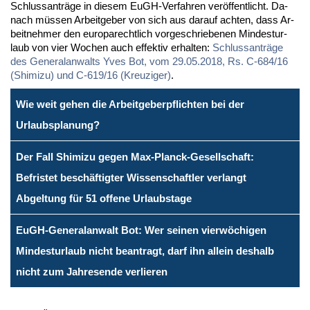
Schluss­an­trä­ge in die­sem EuGH-Ver­fah­ren ver­öf­fent­licht. Da­
nach müs­sen Ar­beit­ge­ber von sich aus dar­auf ach­ten, dass Ar­
beit­neh­mer den eu­ro­pa­recht­lich vor­ge­schrie­be­nen Min­des­t­ur­
laub von vier Wo­chen auch ef­fek­tiv er­hal­ten:
Schluss­an­trä­ge
des Ge­ne­ral­an­walts Yves Bot, vom 29.05.2018, Rs. C-684/16
(Shi­mi­zu) und C-619/16 (Kreu­zi­ger)
.
Wie weit gehen die Arbeitgeberpflichten bei der
Urlaubsplanung?
Der Fall Shimizu gegen Max-Planck-Gesellschaft:
Befristet beschäftigter Wissenschaftler verlangt
Abgeltung für 51 offene Urlaubstage
EuGH-Generalanwalt Bot: Wer seinen vierwöchigen
Mindesturlaub nicht beantragt, darf ihn allein deshalb
nicht zum Jahresende verlieren