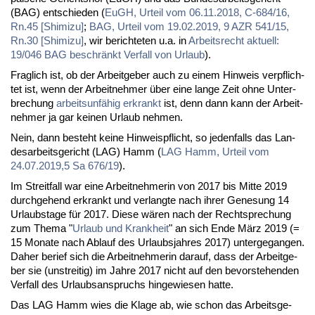
(BAG) ent­schie­den (
EuGH, Ur­teil vom 06.11.2018, C-684/16,
Rn.45 [Shi­mi­zu]
;
BAG, Ur­teil vom 19.02.2019, 9 AZR 541/15,
Rn.30 [Shi­mi­zu]
, wir be­rich­te­ten u.a. in
Ar­beits­recht ak­tu­ell:
19/046 BAG be­schränkt Ver­fall von Ur­laub
).
Frag­lich ist, ob der Ar­beit­ge­ber auch zu ei­nem Hin­weis ver­pflich­
tet ist, wenn der Ar­beit­neh­mer über ei­ne lan­ge Zeit oh­ne Un­ter­
bre­chung
ar­beits­un­fä­hig er­krankt
ist, denn dann kann der Ar­beit­
neh­mer ja gar kei­nen Ur­laub neh­men.
Nein, dann be­steht kei­ne Hin­weis­pflicht, so je­den­falls das Lan­
des­ar­beits­ge­richt (LAG) Hamm (
LAG Hamm, Ur­teil vom
24.07.2019,5 Sa 676/19
).
Im Streit­fall war ei­ne Ar­beit­neh­me­rin von 2017 bis Mit­te 2019
durch­ge­hend er­krankt und ver­lang­te nach ih­rer Ge­ne­sung 14
Ur­laubs­ta­ge für 2017. Die­se wä­ren nach der Recht­spre­chung
zum The­ma "
Ur­laub und Krank­heit
" an sich En­de März 2019 (=
15 Mo­na­te nach Ab­lauf des Ur­laubs­jah­res 2017) un­ter­ge­gan­gen.
Da­her be­rief sich die Ar­beit­neh­me­rin dar­auf, dass der Ar­beit­ge­
ber sie (un­strei­tig) im Jah­re 2017 nicht auf den be­vor­ste­hen­den
Ver­fall des Ur­laubs­an­spruchs hin­ge­wie­sen hat­te.
Das LAG Hamm wies die Kla­ge ab, wie schon das Ar­beits­ge­