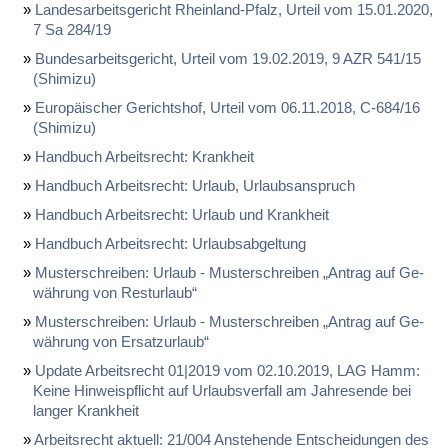
Lan­des­ar­beits­ge­richt Rhein­land-Pfalz, Ur­teil vom 15.01.2020,
7 Sa 284/19
Bun­des­ar­beits­ge­richt, Ur­teil vom 19.02.2019, 9 AZR 541/15
(Shi­mi­zu)
Eu­ro­päi­scher Ge­richts­hof, Ur­teil vom 06.11.2018, C-684/16
(Shi­mi­zu)
Hand­buch Ar­beits­recht: Krank­heit
Hand­buch Ar­beits­recht: Ur­laub, Ur­laubs­an­spruch
Hand­buch Ar­beits­recht: Ur­laub und Krank­heit
Hand­buch Ar­beits­recht: Ur­laubs­ab­gel­tung
Mus­ter­schrei­ben: Ur­laub - Mus­ter­schrei­ben „An­trag auf Ge­
wäh­rung von Rest­ur­laub“
Mus­ter­schrei­ben: Ur­laub - Mus­ter­schrei­ben „An­trag auf Ge­
wäh­rung von Er­satz­ur­laub“
Up­date Ar­beits­recht 01|2019 vom 02.10.2019, LAG Hamm:
Kei­ne Hin­weis­pflicht auf Ur­laubs­ver­fall am Jah­res­en­de bei
lan­ger Krank­heit
Ar­beits­recht ak­tu­ell: 21/004 An­ste­hen­de Ent­schei­dun­gen des