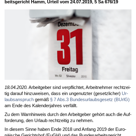
beits­ge­richt Hamm, Ur­teil vom 24.07.2019, 5 Sa 676/19
18.04.2020.
Ar­beit­ge­ber sind ver­pflich­tet, Ar­beit­neh­mer recht­zei­
tig dar­auf hin­zu­wei­sen, dass ein un­ge­nutz­ter (ge­setz­li­cher)
Ur­
laubs­an­spruch
ge­mäß
§ 7 Abs.3 Bun­des­ur­laubs­ge­setz (BUrlG)
am En­de des Ka­len­der­jah­res ver­fällt.
Zu dem Warn­hin­weis durch den Ar­beit­ge­ber ge­hört auch die Auf­
for­de­rung, den Ur­laub recht­zei­tig zu neh­men.
In die­sem Sin­ne ha­ben En­de 2018 und An­fang 2019 der Eu­ro­
päi­sche Ge­richts­hof (EuGH) und das Bun­des­ar­beits­ge­richt