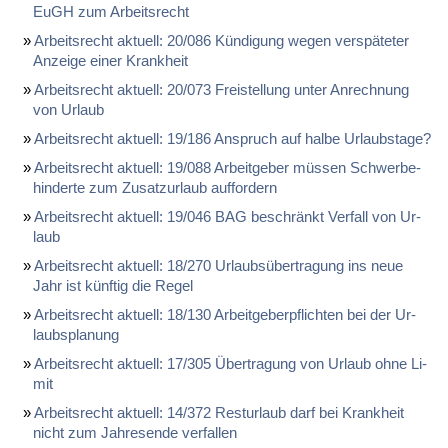
EuGH zum Ar­beits­recht
Ar­beits­recht ak­tu­ell: 20/086 Kün­di­gung we­gen ver­spä­te­ter
An­zei­ge ei­ner Krank­heit
Ar­beits­recht ak­tu­ell: 20/073 Frei­stel­lung un­ter An­rech­nung
von Ur­laub
Ar­beits­recht ak­tu­ell: 19/186 An­spruch auf hal­be Ur­laubs­ta­ge?
Ar­beits­recht ak­tu­ell: 19/088 Ar­beit­ge­ber müs­sen Schwer­be­
hin­der­te zum Zu­satz­ur­laub auf­for­dern
Ar­beits­recht ak­tu­ell: 19/046 BAG be­schränkt Ver­fall von Ur­
laub
Ar­beits­recht ak­tu­ell: 18/270 Ur­laubs­über­tra­gung ins neue
Jahr ist künf­tig die Re­gel
Ar­beits­recht ak­tu­ell: 18/130 Ar­beit­ge­ber­pflich­ten bei der Ur­
laubs­pla­nung
Ar­beits­recht ak­tu­ell: 17/305 Über­tra­gung von Ur­laub oh­ne Li­
mit
Ar­beits­recht ak­tu­ell: 14/372 Rest­ur­laub darf bei Krank­heit
nicht zum Jah­res­en­de ver­fal­len