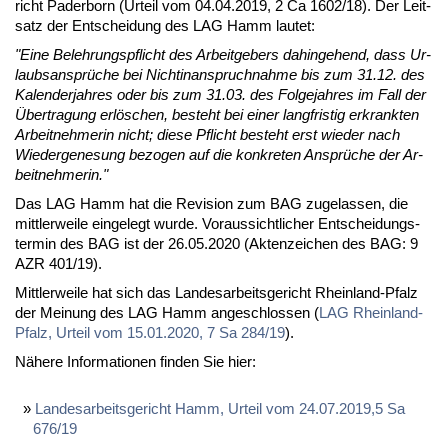
richt Pa­der­born (Ur­teil vom 04.04.2019, 2 Ca 1602/18). Der Leit­
satz der Ent­schei­dung des LAG Hamm lau­tet:
"Ei­ne Be­leh­rungs­pflicht des Ar­beit­ge­bers da­hin­ge­hend, dass Ur­
laubs­an­sprü­che bei Nicht­i­n­an­spruch­nah­me bis zum 31.12. des
Ka­len­der­jah­res oder bis zum 31.03. des Fol­ge­jah­res im Fall der
Über­tra­gung er­lö­schen, be­steht bei ei­ner lang­fris­tig er­krank­ten
Ar­beit­neh­me­rin nicht; die­se Pflicht be­steht erst wie­der nach
Wie­der­ge­ne­sung be­zo­gen auf die kon­kre­ten An­sprü­che der Ar­
beit­neh­me­rin."
Das LAG Hamm hat die Re­vi­si­on zum BAG zu­ge­las­sen, die
mitt­ler­wei­le ein­ge­legt wur­de. Vor­aus­sicht­li­cher Ent­schei­dungs­
ter­min des BAG ist der 26.05.2020 (Ak­ten­zei­chen des BAG: 9
AZR 401/19).
Mitt­ler­wei­le hat sich das Lan­des­ar­beits­ge­richt Rhein­land-Pfalz
der Mei­nung des LAG Hamm an­ge­schlos­sen (
LAG Rhein­land-
Pfalz, Ur­teil vom 15.01.2020, 7 Sa 284/19
).
Nä­he­re In­for­ma­tio­nen fin­den Sie hier:
Lan­des­ar­beits­ge­richt Hamm, Ur­teil vom 24.07.2019,5 Sa
676/19