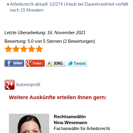
Ar­beits­recht ak­tu­ell: 12/274 Ur­laub bei Dau­er­krank­heit ver­fällt
nach 15 Mo­na­ten
Letzte Überarbeitung: 16. November 2021
Bewertung:
5.0
von
5
Sternen
(
2
Bewertungen)
Autorenprofil
Weitere Auskünfte erteilen Ihnen gern:
Rechtsanwältin
Nina Wesemann
Fachanwältin für Arbeitsrecht