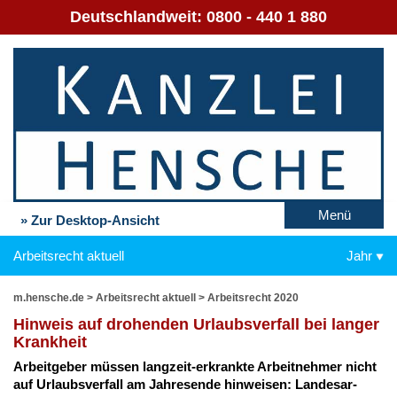
Deutschlandweit:
0800 - 440 1 880
Menü
» Zur Desktop-Ansicht
Arbeitsrecht aktuell
Jahr
m.hensche.de
>
Arbeitsrecht aktuell
>
Arbeitsrecht 2020
Hin­weis auf dro­hen­den Ur­laubs­ver­fall bei lan­ger
Krank­heit
Ar­beit­ge­ber müs­sen lang­zeit-er­krank­te Ar­beit­neh­mer nicht
auf Ur­laubs­ver­fall am Jah­res­en­de hin­wei­sen: Lan­des­ar­