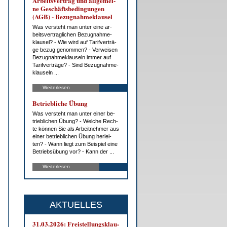
Ar­beits­ver­trag und all­ge­mei­
ne Ge­schäfts­be­din­gun­gen
(AGB) - Be­zug­nah­me­klau­sel
Was ver­steht man un­ter ei­ne ar­
beits­ver­trag­li­chen Be­zug­nah­me­
klau­sel? - Wie wird auf Ta­rif­ver­trä­
ge be­zug ge­nom­men? - Ver­wei­sen
Be­zug­nah­me­klau­seln im­mer auf
Ta­rif­ver­trä­ge? - Sind Be­zug­nah­me­
klau­seln ...
Weiterlesen
Be­trieb­li­che Übung
Was ver­steht man un­ter ei­ner be­
trieb­li­chen Übung? - Wel­che Rech­
te kön­nen Sie als Ar­beit­neh­mer aus
ei­ner be­trieb­li­chen Übung her­lei­
ten? - Wann liegt zum Bei­spiel ei­ne
Be­triebs­übung vor? - Kann der ...
Weiterlesen
AKTUELLES
31.03.2026: Frei­stel­lungs­klau­