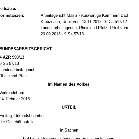
eitsätze:
orinstanzen:
Arbeitsgericht Mainz - Auswärtige Kammern Bad
Kreuznach, Urteil vom 13.11.2012 - 6 Ca 517/12
Landesarbeitsgericht Rheinland-Pfalz, Urteil vom
20.09.2013 - 9 Sa 57/13
BUN­DES­AR­BEITS­GERICHT
4 AZR 990/13
9 Sa 57/13
Lan­des­ar­beits­ge­richt
Rhein­land-Pfalz
Im Na­men des Vol­kes!
Verkündet am
24. Fe­bru­ar 2016
UR­TEIL
Frei­tag, Ur­kunds­be­am­tin
der Geschäfts­stel­le
In Sa­chen
Be­klag­te, Be­ru­fungskläge­rin und Re­vi­si­onskläge­rin,