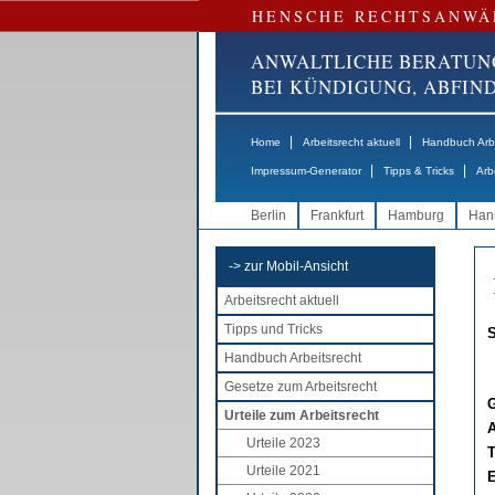
HENSCHE RECHTSANWÄ
ANWALTLICHE BERATUN
BEI KÜNDIGUNG, ABFI
|
|
Home
Arbeitsrecht aktuell
Handbuch Arbe
|
|
Impressum-Generator
Tipps & Tricks
Arb
Berlin
Frankfurt
Hamburg
Han
-> zur Mobil-Ansicht
Arbeitsrecht aktuell
Tipps und Tricks
S
Handbuch Arbeitsrecht
Gesetze zum Arbeitsrecht
G
Urteile zum Arbeitsrecht
A
Urteile 2023
T
Urteile 2021
E