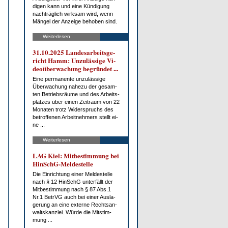
di­gen kann und ei­ne Kün­di­gung
nach­träg­lich wirk­sam wird, wenn
Män­gel der An­zei­ge be­ho­ben sind.
Weiterlesen
31.10.2025 Lan­des­ar­beits­ge­
richt Hamm: Un­zu­läs­si­ge Vi­
deo­über­wa­chung be­grün­det ...
Ei­ne per­ma­nen­te un­zu­läs­si­ge
Über­wa­chung na­he­zu der ge­sam­
ten Be­triebs­räu­me und des Ar­beits­
plat­zes über ei­nen Zeit­raum von 22
Mo­na­ten trotz Wi­der­spruchs des
be­trof­fe­nen Ar­beit­neh­mers stellt ei­
ne ...
Weiterlesen
LAG Kiel: Mit­be­stim­mung bei
HinSchG-Mel­de­stel­le
Die Ein­rich­tung ei­ner Mel­de­stel­le
nach § 12 HinSchG un­ter­fällt der
Mit­be­stim­mung nach § 87 Abs.1
Nr.1 Be­trVG auch bei ei­ner Aus­la­
ge­rung an ei­ne ex­ter­ne Rechts­an­
walts­kanz­lei. Wür­de die Mit­stim­
mung ...