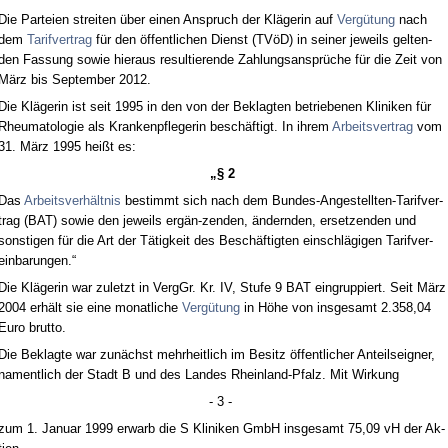
Die Par­tei­en strei­ten über ei­nen An­spruch der Kläge­rin auf
Vergütung
nach
dem
Ta­rif­ver­trag
für den öffent­li­chen Dienst (TVöD) in sei­ner je­weils gel­ten­
den Fas­sung so­wie hier­aus re­sul­tie­ren­de Zah­lungs­ansprüche für die Zeit von
März bis Sep­tem­ber 2012.
Die Kläge­rin ist seit 1995 in den von der Be­klag­ten be­trie­be­nen Kli­ni­ken für
Rheu­ma­to­lo­gie als Kran­ken­pfle­ge­rin beschäftigt. In ih­rem
Ar­beits­ver­trag
vom
31. März 1995 heißt es:
„§ 2
Das
Ar­beits­verhält­nis
be­stimmt sich nach dem Bun­des-An­ge­stell­ten-Ta­rif­ver­
trag (BAT) so­wie den je­weils ergän-zen­den, ändern­den, er­set­zen­den und
sons­ti­gen für die Art der Tätig­keit des Beschäftig­ten ein­schlägi­gen Ta­rif­ver­
ein­ba­run­gen.“
Die Kläge­rin war zu­letzt in VergGr. Kr. IV, Stu­fe 9 BAT ein­grup­piert. Seit März
2004 erhält sie ei­ne mo­nat­li­che
Vergütung
in Höhe von ins­ge­samt 2.358,04
Eu­ro brut­to.
Die Be­klag­te war zunächst mehr­heit­lich im Be­sitz öffent­li­cher An­teils­eig­ner,
na­ment­lich der Stadt B und des Lan­des Rhein­land-Pfalz. Mit Wir­kung
- 3 -
zum 1. Ja­nu­ar 1999 er­warb die S Kli­ni­ken GmbH ins­ge­samt 75,09 vH der Ak­