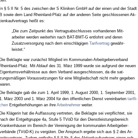
ti­en.
In § 5 II Nr. 5 des zwi­schen der S Kli­ni­ken GmbH auf der ei­nen und der Stadt
B so­wie dem Land Rhein­land-Pfalz auf der an­de­ren Sei­te ge­schlos­se­nen Ak­
ti­en­kauf­ver­trags heißt es:
„Die zum Zeit­punkt des Ver­trags­ab­schlus­ses vor­han­de­nen Mit­
ar­bei­ter wer­den wei­ter­hin nach BAT-BMT-G ent­lohnt und de­ren
Zu­satz­ver­sor­gung nach dem ein­schlägi­gen
Ta­rif­ver­trag
gewähr­
leis­tet.“
Die Be­klag­te war zunächst Mit­glied im Kom­mu­na­len Ar­beit­ge­ber­ver­band
Rhein­land-Pfalz. Mit Ab­lauf des 31. März 1999 wur­de sie auf­grund der neu­en
Ei­gen­tums­verhält­nis­se aus dem Ver­band aus­ge­schlos­sen, da die sat­
zungsmäßigen Vor­aus­set­zun­gen für ei­ne Mit­glied­schaft nicht mehr ge­ge­ben
wa­ren.
Die Be­klag­te gab die zum 1. April 1999, 1. Au­gust 2000, 1. Sep­tem­ber 2001,
1. März 2003 und 1. März 2004 für den öffent­li­chen Dienst ver­ein­bar­ten
ta­rif­li­
chen
Ent­gel­terhöhun­gen an ih­re
Ar­beit­neh­mer
wei­ter.
Die Kläge­rin hat die Auf­fas­sung ver­tre­ten, die Be­klag­te sei ver­pflich­tet, sie
nach der Ent­gelt­grup­pe 4a, Stu­fe 5 TVöD für den Dienst­leis­tungs­be­reich
Kran­kenhäuser im Be­reich der Ver­ei­ni­gung der kom­mu­na­len Ar­beit­ge­ber­
verbände (TVöD-K) zu vergüten. Der An­spruch er­ge­be sich aus § 2 des Ar­
beits­ver­trags. Zu­dem ent­hal­te § 5 II Nr. 5 des Ak­ti­en­kauf­ver­trags ei­nen ech­