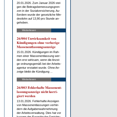
20.01.2026. Zum Ja­nu­ar 2026 stei­
gen die Bei­trags­be­mes­sungs­gren­
zen in der So­zi­al­ver­si­che­rung. Au­
ßer­dem wur­de der ge­setz­li­che Min­
dest­lohn auf 13,90 pro St­un­de an­
ge­ho­ben.
Weiterlesen
26/004 Un­wirk­sam­keit von
Kün­di­gun­gen oh­ne vor­he­ri­ge
Mas­sen­ent­las­sungs­an­zei­ge
15.01.2026. Kün­di­gun­gen im Rah­
men ei­ner Mas­sen­ent­las­sung wer­
den erst wirk­sam, wenn die An­zei­
ge ord­nungs­ge­mäß bei der Ar­beits­
agen­tur er­stat­tet wur­de. Oh­ne An­
zei­ge bleibt die Kün­di­gung ...
Weiterlesen
26/003 Feh­ler­haf­te Mas­sen­ent­
las­sungs­an­zei­ge nicht kor­ri­
giert wer­den
13.01.2026. Feh­ler­haf­te An­zei­gen
von Mas­sen­ent­las­sun­gen ver­hin­
dern die Auf­ga­ben­wahr­neh­mung
der Ar­beits­ver­wal­tung. Dies hat vor
kur­zem der Eu­ro­päi­sche Ge­richts­