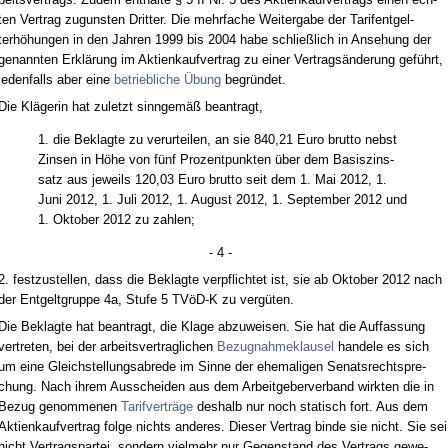
ten Ver­trag zu­guns­ten Drit­ter. Die mehr­fa­che Wei­ter­ga­be der Ta­ri­fent­gel­
terhöhun­gen in den Jah­ren 1999 bis 2004 ha­be schließlich in An­se­hung der
ge­nann­ten Erklärung im Ak­ti­en­kauf­ver­trag zu ei­ner Ver­tragsände­rung geführt,
je­den­falls aber ei­ne
be­trieb­li­che Übung
be­gründet.
Die Kläge­rin hat zu­letzt sinn­gemäß be­an­tragt,
1. die Be­klag­te zu ver­ur­tei­len, an sie 840,21 Eu­ro brut­to nebst
Zin­sen in Höhe von fünf Pro­zent­punk­ten über dem Ba­sis­zins­
satz aus je­weils 120,03 Eu­ro brut­to seit dem 1. Mai 2012, 1.
Ju­ni 2012, 1. Ju­li 2012, 1. Au­gust 2012, 1. Sep­tem­ber 2012 und
1. Ok­to­ber 2012 zu zah­len;
- 4 -
2. fest­zu­stel­len, dass die Be­klag­te ver­pflich­tet ist, sie ab Ok­to­ber 2012 nach
der Ent­gelt­grup­pe 4a, Stu­fe 5 TVöD-K zu vergüten.
Die Be­klag­te hat be­an­tragt, die Kla­ge ab­zu­wei­sen. Sie hat die Auf­fas­sung
ver­tre­ten, bei der ar­beits­ver­trag­li­chen
Be­zug­nah­me­klau­sel
han­de­le es sich
um ei­ne Gleich­stel­lungs­ab­re­de im Sin­ne der ehe­ma­li­gen Se­nats­recht­spre­
chung. Nach ih­rem Aus­schei­den aus dem Ar­beit­ge­ber­ver­band wirk­ten die in
Be­zug ge­nom­me­nen
Ta­rif­verträge
des­halb nur noch sta­tisch fort. Aus dem
Ak­ti­en­kauf­ver­trag fol­ge nichts an­de­res. Die­ser Ver­trag bin­de sie nicht. Sie sei
nicht Ver­trags­par­tei, son­dern viel­mehr nur Ge­gen­stand des Ver­trags ge­we­