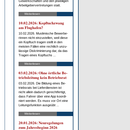
Ge­werk­schaf­ten und den je­wei­li­gen
Ar­beit­ge­ber­ver­tre­tun­gen statt.
Weiterlesen
10.02.2026: Kopf­tuch­zwang
am Flug­ha­fen?
10.02.2026. Mus­li­mi­sche Be­wer­be­
rin­nen nicht ein­zu­stel­len, weil die­se
ein Kopf­tuch tra­gen stellt in den
meis­ten Fäl­len ei­ne recht­lich un­zu­
läs­si­ge Dis­kri­mi­nie­rung dar, da das
Tra­gen ei­nes Kopf­tuchs ...
Weiterlesen
03.02.2026: Oh­ne ört­li­che Be­
triebs­lei­tung kein Be­triebs­rat
03.02.2026. Die Bil­dung ei­nes Be­
triebs­rats bei Lie­fer­diens­ten ist
nicht al­lein da­durch ge­recht­fer­tigt,
dass Fah­rer über ei­ne App ko­or­di­
niert wer­den. Es muss vor Ort ei­ne
Lei­tungs­funk­ti­on aus­ge­übt ...
Weiterlesen
20.01.2026: Neu­re­ge­lun­gen
zum Jah­res­be­ginn 2026