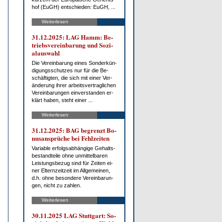
hof (EuGH) ent­schie­den: EuGH, ...
Weiterlesen
31.12.2025: LAG Hamm: Be­
triebs­ver­ein­ba­rung und So­zi­
al­aus­wahl
Die Ver­ein­ba­rung ei­nes Son­der­kün­
di­gungs­schut­zes nur für die Be­
schäf­tig­ten, die sich mit ei­ner Ver­
än­de­rung ih­rer ar­beits­ver­trag­li­chen
Ver­ein­ba­run­gen ein­ver­stan­den er­
klärt ha­ben, steht ei­ner ...
Weiterlesen
31.12.2025: BAG be­grenzt Bo­
nus­an­sprü­che bei Fehl­zei­ten
Va­ria­ble er­folgs­ab­hän­gi­ge Ge­halts­
be­stand­tei­le oh­ne un­mit­tel­ba­ren
Leis­tungs­be­zug sind für Zei­ten ei­
ner El­tern­zeit­zeit im All­ge­mei­nen,
d.h. oh­ne be­son­de­re Ver­ein­ba­run­
gen, nicht zu zah­len.
Weiterlesen
30.11.2025 LAG Stutt­gart: So­