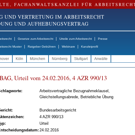
LTE, FACHANWALTSKANZLEI FÜR ARBEITSRECH
G UND VERTRETUNG IM ARBEITSRECHT
NDUNG UND AUFHEBUNGSVERTRAG
|
|
|
itsrecht
Gesetze zum Arbeitsrecht
Urteile zum Arbeitsrecht
Presse
|
|
|
eitsrecht Muster
Ratgeber Gebühren
Webinare
Kanzleiprofil
nover
Köln
München
Nürnberg
Stuttgart
Anwälte
BAG, Ur­teil vom 24.02.2016, 4 AZR 990/13
chlagworte:
Arbeitsvertragliche Bezugnahmeklausel,
Gleichstellungsabrede, Betriebliche Übung
ericht:
Bundesarbeitsgericht
ktenzeichen:
4 AZR 990/13
yp:
Urteil
ntscheidungsdatum:
24.02.2016