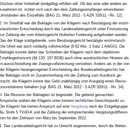
Stücken oh­ne Vor­be­halt (endgültig) erfüllen will. Ob das ei­ne oder an­de­re an­
zu­neh­men ist, rich­tet sich nach den dem Zah­lungs­empfänger er­kenn­ba­ren
Umständen des Ein­zel­falls (BAG 21. März 2012 - 5 AZR 320/11 - Rn. 12).
2. Im Streit­fall war die Be­klag­te von der Kläge­rin nach Bestäti­gung der erst­in­
stanz­li­chen Ent­schei­dung durch das Lan­des­ar­beits­ge­richt un­ter Frist­set­zung
zur Zah­lung der vom Ar­beits­ge­richt ti­tu­lier­ten For­de­rung auf­ge­for­dert wor­den.
Das der Kla­ge statt­ge­ben­de, vom Be­ru­fungs­ge­richt bestätig­te erst­in­stanz­li­
che Ur­teil war auch vorläufig voll­streck­bar (§ 62 Abs. 1 Satz 1 ArbGG). Die
Be­klag­te konn­te da­her das Schrei­ben der Kläge­rin nach dem ob­jek­ti­ven
Empfänger­ho­ri­zont (§§ 133, 157 BGB) auch oh­ne aus­drück­li­chen Hin­weis als
In-aus­sicht­stel­lung der Zwangs­voll­stre­ckung ver­ste­hen. An­ders als in der von
der Kläge­rin her­an­ge­zo­ge­nen Ent­schei­dung des Bun­des­ar­beits­ge­richts hat
die Be­klag­te nicht im Zu­sam­men­hang mit der Zah­lung zum Aus­druck ge­
bracht, die Kläge­rin könne das Geld un­abhängig vom Aus­gang ei­nes Re­vi­si­
ons­ver­fah­rens be­hal­ten (vgl. BAG 21. März 2012 - 5 AZR 320/11 - Rn. 14).
II. Die Re­vi­si­on der Be­klag­ten ist be­gründet. Die gel­tend ge­mach­ten
Ansprüche ste­hen der Kläge­rin un­ter kei­nem recht­li­chen Ge­sichts­punkt zu.
Die Kläge­rin hat kei­nen An­spruch auf ei­ne
Vergütung
nach der Ent­gelt­grup­pe
4a, Stu­fe 5 TVöD-K und die Zah­lung der ent­spre­chen­den Vergütungs­dif­fe­ren­
zen für den Zeit­raum von März bis Sep­tem­ber 2012.
1. Das Lan­des­ar­beits­ge­richt hat zu Un­recht an­ge­nom­men, durch die Wei­ter­