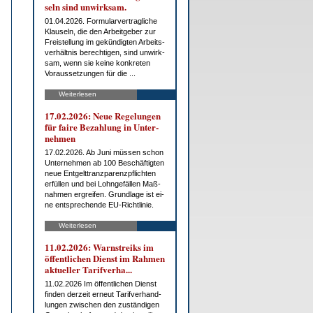
seln sind un­wirk­sam.
01.04.2026. For­mu­lar­ver­trag­li­che
Klau­seln, die den Ar­beit­ge­ber zur
Frei­stel­lung im ge­kün­dig­ten Ar­beits­
ver­hält­nis be­rech­ti­gen, sind un­wirk­
sam, wenn sie kei­ne kon­kre­ten
Vor­aus­set­zun­gen für die ...
Weiterlesen
17.02.2026: Neue Re­ge­lun­gen
für fai­re Be­zah­lung in Un­ter­
neh­men
17.02.2026. Ab Ju­ni müs­sen schon
Un­ter­neh­men ab 100 Be­schäf­tig­ten
neue Ent­gelt­tranz­pa­renz­pflich­ten
er­fül­len und bei Lohn­ge­fäl­len Maß­
nah­men er­grei­fen. Grund­la­ge ist ei­
ne ent­spre­chen­de EU-Richt­li­nie.
Weiterlesen
11.02.2026: Warn­streiks im
öf­fent­li­chen Dienst im Rah­men
ak­tu­el­ler Ta­rif­ver­ha...
11.02.2026 Im öf­fent­li­chen Dienst
fin­den der­zeit er­neut Ta­rif­ver­hand­
lun­gen zwi­schen den zu­stän­di­gen