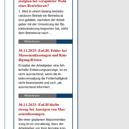
zi­al­plan bei ver­spä­te­ter Wahl
ei­nes Be­triebs­rats?
1. Wird in ei­nem bis­lang be­triebs­
rats­lo­sen Be­trieb ein Be­triebs­rat
erst ge­bil­det, nach­dem der Ar­beit­
ge­ber mit der Um­set­zung der Be­
trieb­s­än­de­rung be­gon­nen hat, steht
dem Be­triebs­rat nach ...
Weiterlesen
30.11.2025: EuGH: Feh­ler bei
Mas­sen­ent­las­sun­gen und Kün­
di­gungs­fris­ten
Er­stat­tet der Ar­beit­ge­ber ei­ne feh­
ler­haf­te Ent­las­sungs­an­zei­ge, ist es
nicht aus­rei­chend, wenn die Ar­
beits­ver­wal­tung die Feh­ler­haf­tig­keit
nicht be­an­stan­det und sich „als
aus­rei­chend in­for­miert ...
Weiterlesen
30.11.2025: EuGH bleibt
streng bei An­zei­gen von Mas­
sen­ent­las­sun­gen
Bei ei­ner ge­plan­ten Mas­sen­ent­las­
sung ist es un­zu­läs­sig, dass der
Ar­beit­ge­ber vor ih­rer An­zei­ge kün­