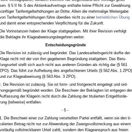
sen. § 5 II Nr. 5 des Ak­ti­en­kauf­ver­trags ent­hal­te kei­ne Pflicht zur Gewährung
künf­ti­ger Ta­ri­fent­gel­terhöhun­gen an Drit­te. Al­lein die mehr­ma­li­ge Wei­ter­ga­be
von Ta­ri­fent­gel­terhöhun­gen führe über­dies nicht zu ei­ner
be­trieb­li­chen Übung
und da­mit ei­ner ent­spre­chen­den Ver­pflich­tung für die Zu­kunft.
Die Vor­in­stan­zen ha­ben der Kla­ge statt­ge­ge­ben. Mit ih­rer Re­vi­si­on ver­folgt
die Be­klag­te ihr Kla­ge­ab­wei­sungs­be­geh­ren wei­ter.
Ent­schei­dungs­gründe
Die Re­vi­si­on ist zulässig und be­gründet. Das Lan­des­ar­beits­ge­richt durf­te der
Kla­ge nicht mit der von ihm ge­ge­be­nen Be­gründung statt­ge­ben. Das Be­ru­
fungs­ur­teil stellt sich auch nicht aus an­de­ren Gründen als rich­tig dar (§ 561
ZPO). Das führt zur Auf­he­bung des an­ge­foch­te­nen Ur­teils (§ 562 Abs. 1 ZPO)
und zur Kla­ge­ab­wei­sung (§ 563 Abs. 3 ZPO).
I. Die Re­vi­si­on ist zulässig. Sie ist form- und frist­ge­recht ein­ge­legt und ord­
nungs­gemäß be­gründet wor­den. Die Be­schwer der Be­klag­ten ist ent­ge­gen der
Auf­fas­sung der Kläge­rin nicht durch die Zah­lung der ti­tu­lier­ten Ent­gelt­for­de­
rung (teil­wei­se) ent­fal­len.
- 5 -
1. Die Be­schwer ei­ner zur Zah­lung ver­ur­teil­ten Par­tei entfällt, wenn sie den ti­
tu­lier­ten Be­trag nicht nur zur Ab­wen­dung der Zwangs­voll­stre­ckung aus ei­nem
vorläufig voll­streck­ba­ren Ur­teil zahlt, son­dern den Kla­ge­an­spruch aus frei­en