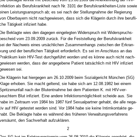
In­fek­ti­on als Be­rufs­krank­heit nach Nr. 3101 der Be­rufs­krank­hei­ten-Lis­te so­wie
ei­nen Leis­tungs­an­spruch ab; es sei nach der Stel­lung­nah­me der Re­gie­rung
von Ober­bay­ern nicht nach­ge­wie­sen, dass sich die Kläge­rin durch ih­re be­ruf­li­
che Tätig­keit in­fi­ziert ha­be.
Die Be­klag­te wies den da­ge­gen ein­ge­leg­ten Wi­der­spruch mit Wi­der­spruchs­
be­scheid vom 23.09.2009 zurück. Für die Fest­stel­lung der Be­rufs­krank­heit
sei der Nach­weis ei­nes ursächli­chen Zu­sam­men­hangs zwi­schen der Er­kran­
kung und der be­ruf­li­chen Tätig­keit er­for­der­lich. Es sei im An­schluss an das
Prak­ti­kum kein HIV-Test durch­geführt wor­den und es könne auch nicht nach­
ge­wie­sen wer­den, dass der an­ge­ge­be­ne Pa­ti­ent tatsächlich mit HIV in­fi­ziert
ge­we­sen sei.
Die Kläge­rin hat hier­ge­gen am 26.10.2009 beim So­zi­al­ge­richt München (SG)
Kla­ge er­ho­ben. Sie macht gel­tend, sie ha­be sich am 12.08.1982 bei ei­nem
Sprit­zen­un­fall nach der Blut­ent­nah­me bei dem Pa­ti­en­ten K. mit HIV-ver­
seuch­tem Blut in­fi­ziert. Ei­ne an­de­re In­fek­ti­onsmöglich­keit schei­de aus. Sie
ha­be im Zeit­raum von 1984 bis 1987 fünf Se­xu­al­part­ner ge­habt, die al­le ne­ga­
tiv auf HIV ge­tes­tet wor­den sind. Vor 1984 ha­be sie kei­ne In­tim­kon­tak­te ge­
habt. Die Be­klag­te ha­be es während des frühe­ren Ver­wal­tungs­ver­fah­rens
versäumt, den Sach­ver­halt auf­zuklären.
2
Das SG hat im Erörte­rungs­ter­min vom 26.08.2010 die Kläge­rin an­gehört, die