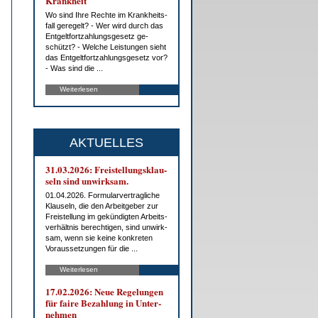
Krank­heit
Wo sind Ih­re Rech­te im Krank­heits­
fall ge­re­gelt? - Wer wird durch das
Ent­gelt­fort­zah­lungs­ge­setz ge­
schützt? - Wel­che Leis­tun­gen sieht
das Ent­gelt­fort­zah­lungs­ge­setz vor?
- Was sind die ...
Weiterlesen
AKTUELLES
31.03.2026: Frei­stel­lungs­klau­
seln sind un­wirk­sam.
01.04.2026. For­mu­lar­ver­trag­li­che
Klau­seln, die den Ar­beit­ge­ber zur
Frei­stel­lung im ge­kün­dig­ten Ar­beits­
ver­hält­nis be­rech­ti­gen, sind un­wirk­
sam, wenn sie kei­ne kon­kre­ten
Vor­aus­set­zun­gen für die ...
Weiterlesen
17.02.2026: Neue Re­ge­lun­gen
für fai­re Be­zah­lung in Un­ter­
neh­men