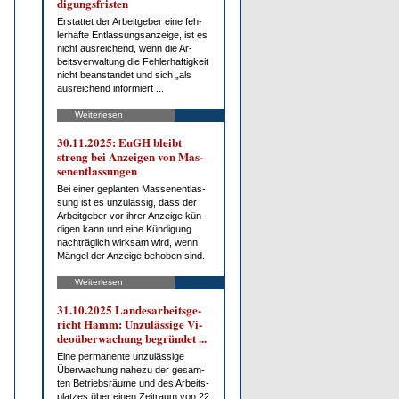
di­gungs­fris­ten
Er­stat­tet der Ar­beit­ge­ber ei­ne feh­
ler­haf­te Ent­las­sungs­an­zei­ge, ist es
nicht aus­rei­chend, wenn die Ar­
beits­ver­wal­tung die Feh­ler­haf­tig­keit
nicht be­an­stan­det und sich „als
aus­rei­chend in­for­miert ...
Weiterlesen
30.11.2025: EuGH bleibt
streng bei An­zei­gen von Mas­
sen­ent­las­sun­gen
Bei ei­ner ge­plan­ten Mas­sen­ent­las­
sung ist es un­zu­läs­sig, dass der
Ar­beit­ge­ber vor ih­rer An­zei­ge kün­
di­gen kann und ei­ne Kün­di­gung
nach­träg­lich wirk­sam wird, wenn
Män­gel der An­zei­ge be­ho­ben sind.
Weiterlesen
31.10.2025 Lan­des­ar­beits­ge­
richt Hamm: Un­zu­läs­si­ge Vi­
deo­über­wa­chung be­grün­det ...
Ei­ne per­ma­nen­te un­zu­läs­si­ge
Über­wa­chung na­he­zu der ge­sam­
ten Be­triebs­räu­me und des Ar­beits­
plat­zes über ei­nen Zeit­raum von 22