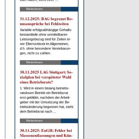
Weiterlesen
31.12.2025: BAG be­grenzt Bo­
nus­an­sprü­che bei Fehl­zei­ten
Va­ria­ble er­folgs­ab­hän­gi­ge Ge­halts­
be­stand­tei­le oh­ne un­mit­tel­ba­ren
Leis­tungs­be­zug sind für Zei­ten ei­
ner El­tern­zeit­zeit im All­ge­mei­nen,
d.h. oh­ne be­son­de­re Ver­ein­ba­run­
gen, nicht zu zah­len.
Weiterlesen
30.11.2025 LAG Stutt­gart: So­
zi­al­plan bei ver­spä­te­ter Wahl
ei­nes Be­triebs­rats?
1. Wird in ei­nem bis­lang be­triebs­
rats­lo­sen Be­trieb ein Be­triebs­rat
erst ge­bil­det, nach­dem der Ar­beit­
ge­ber mit der Um­set­zung der Be­
trieb­s­än­de­rung be­gon­nen hat, steht
dem Be­triebs­rat nach ...
Weiterlesen
30.11.2025: EuGH: Feh­ler bei
Mas­sen­ent­las­sun­gen und Kün­