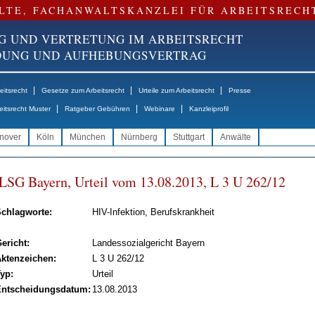
LTE, FACHANWALTSKANZLEI FÜR ARBEITSRECH
G UND VERTRETUNG IM ARBEITSRECHT
NDUNG UND AUFHEBUNGSVERTRAG
|
|
|
itsrecht
Gesetze zum Arbeitsrecht
Urteile zum Arbeitsrecht
Presse
|
|
|
eitsrecht Muster
Ratgeber Gebühren
Webinare
Kanzleiprofil
nover
Köln
München
Nürnberg
Stuttgart
Anwälte
LSG Bay­ern, Ur­teil vom 13.08.2013, L 3 U 262/12
chlagworte:
HIV-Infektion, Berufskrankheit
ericht:
Landessozialgericht Bayern
ktenzeichen:
L 3 U 262/12
yp:
Urteil
ntscheidungsdatum:
13.08.2013