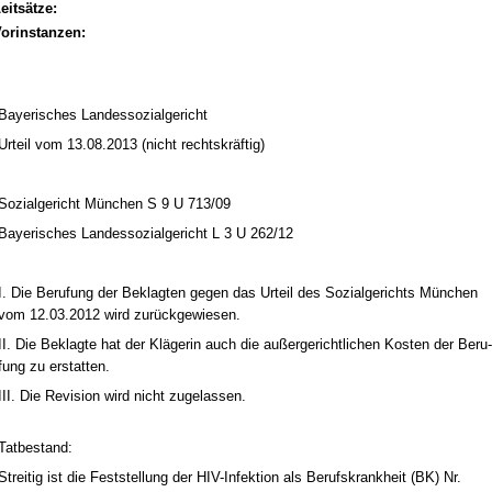
eitsätze:
orinstanzen:
Baye­ri­sches Lan­des­so­zi­al­ge­richt
Ur­teil vom 13.08.2013 (nicht rechts­kräftig)
So­zi­al­ge­richt München S 9 U 713/09
Baye­ri­sches Lan­des­so­zi­al­ge­richt L 3 U 262/12
I. Die Be­ru­fung der Be­klag­ten ge­gen das Ur­teil des So­zi­al­ge­richts München
vom 12.03.2012 wird zurück­ge­wie­sen.
II. Die Be­klag­te hat der Kläge­rin auch die außer­ge­richt­li­chen Kos­ten der Be­ru­
fung zu er­stat­ten.
III. Die Re­vi­si­on wird nicht zu­ge­las­sen.
Tat­be­stand:
Strei­tig ist die Fest­stel­lung der HIV-In­fek­ti­on als Be­rufs­krank­heit (BK) Nr.