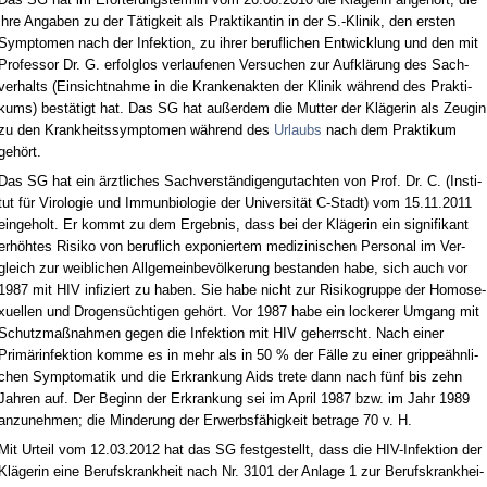
ih­re An­ga­ben zu der Tätig­keit als Prak­ti­kan­tin in der S.-Kli­nik, den ers­ten
Sym­pto­men nach der In­fek­ti­on, zu ih­rer be­ruf­li­chen Ent­wick­lung und den mit
Pro­fes­sor Dr. G. er­folg­los ver­lau­fe­nen Ver­su­chen zur Aufklärung des Sach­
ver­halts (Ein­sicht­nah­me in die Kran­ken­ak­ten der Kli­nik während des Prak­ti­
kums) bestätigt hat. Das SG hat außer­dem die Mut­ter der Kläge­rin als Zeu­gin
zu den Krank­heits­sym­pto­men während des
Ur­laubs
nach dem Prak­ti­kum
gehört.
Das SG hat ein ärzt­li­ches Sach­verständi­gen­gut­ach­ten von Prof. Dr. C. (In­sti­
tut für Vi­ro­lo­gie und Im­mun­bio­lo­gie der Uni­ver­sität C-Stadt) vom 15.11.2011
ein­ge­holt. Er kommt zu dem Er­geb­nis, dass bei der Kläge­rin ein si­gni­fi­kant
erhöhtes Ri­si­ko von be­ruf­lich ex­po­nier­tem me­di­zi­ni­schen Per­so­nal im Ver­
gleich zur weib­li­chen All­ge­mein­bevölke­rung be­stan­den ha­be, sich auch vor
1987 mit HIV in­fi­ziert zu ha­ben. Sie ha­be nicht zur Ri­si­ko­grup­pe der Ho­mo­se­
xu­el­len und Dro­gensüch­ti­gen gehört. Vor 1987 ha­be ein lo­cke­rer Um­gang mit
Schutz­maßnah­men ge­gen die In­fek­ti­on mit HIV ge­herrscht. Nach ei­ner
Primärin­fek­ti­on kom­me es in mehr als in 50 % der Fälle zu ei­ner grip­peähn­li­
chen Sym­pto­ma­tik und die Er­kran­kung Aids tre­te dann nach fünf bis zehn
Jah­ren auf. Der Be­ginn der Er­kran­kung sei im April 1987 bzw. im Jahr 1989
an­zu­neh­men; die Min­de­rung der Er­werbsfähig­keit be­tra­ge 70 v. H.
Mit Ur­teil vom 12.03.2012 hat das SG fest­ge­stellt, dass die HIV-In­fek­ti­on der
Kläge­rin ei­ne Be­rufs­krank­heit nach Nr. 3101 der An­la­ge 1 zur Be­rufs­krank­hei­