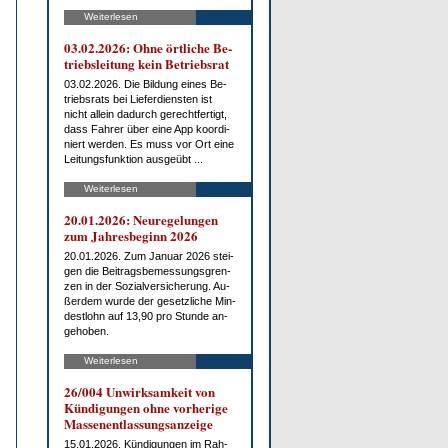
Weiterlesen
03.02.2026: Oh­ne ört­li­che Be­
triebs­lei­tung kein Be­triebs­rat
03.02.2026. Die Bil­dung ei­nes Be­
triebs­rats bei Lie­fer­diens­ten ist
nicht al­lein da­durch ge­recht­fer­tigt,
dass Fah­rer über ei­ne App ko­or­di­
niert wer­den. Es muss vor Ort ei­ne
Lei­tungs­funk­ti­on aus­ge­übt ...
Weiterlesen
20.01.2026: Neu­re­ge­lun­gen
zum Jah­res­be­ginn 2026
20.01.2026. Zum Ja­nu­ar 2026 stei­
gen die Bei­trags­be­mes­sungs­gren­
zen in der So­zi­al­ver­si­che­rung. Au­
ßer­dem wur­de der ge­setz­li­che Min­
dest­lohn auf 13,90 pro St­un­de an­
ge­ho­ben.
Weiterlesen
26/004 Un­wirk­sam­keit von
Kün­di­gun­gen oh­ne vor­he­ri­ge
Mas­sen­ent­las­sungs­an­zei­ge
15.01.2026. Kün­di­gun­gen im Rah­