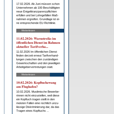
17.02.2026. Ab Ju­ni müs­sen schon
Un­ter­neh­men ab 100 Be­schäf­tig­ten
neue Ent­gelt­tranz­pa­renz­pflich­ten
er­fül­len und bei Lohn­ge­fäl­len Maß­
nah­men er­grei­fen. Grund­la­ge ist ei­
ne ent­spre­chen­de EU-Richt­li­nie.
Weiterlesen
11.02.2026: Warn­streiks im
öf­fent­li­chen Dienst im Rah­men
ak­tu­el­ler Ta­rif­ver­ha...
11.02.2026 Im öf­fent­li­chen Dienst
fin­den der­zeit er­neut Ta­rif­ver­hand­
lun­gen zwi­schen den zu­stän­di­gen
Ge­werk­schaf­ten und den je­wei­li­gen
Ar­beit­ge­ber­ver­tre­tun­gen statt.
Weiterlesen
10.02.2026: Kopf­tuch­zwang
am Flug­ha­fen?
10.02.2026. Mus­li­mi­sche Be­wer­be­
rin­nen nicht ein­zu­stel­len, weil die­se
ein Kopf­tuch tra­gen stellt in den
meis­ten Fäl­len ei­ne recht­lich un­zu­
läs­si­ge Dis­kri­mi­nie­rung dar, da das
Tra­gen ei­nes Kopf­tuchs ...