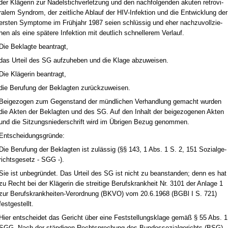
der Kläge­rin zur Na­del­stich­ver­let­zung und den nach­fol­gen­den aku­ten re­tro­vi­
ra­lem Syn­drom, der zeit­li­che Ab­lauf der HIV-In­fek­ti­on und die Ent­wick­lung der
ers­ten Sym­pto­me im Frühjahr 1987 sei­en schlüssig und eher nach­zu­voll­zie­
hen als ei­ne späte­re In­fek­ti­on mit deut­lich schnel­le­rem Ver­lauf.
Die Be­klag­te be­an­tragt,
das Ur­teil des SG auf­zu­he­ben und die Kla­ge ab­zu­wei­sen.
Die Kläge­rin be­an­tragt,
die Be­ru­fung der Be­klag­ten zurück­zu­wei­sen.
Bei­ge­zo­gen zum Ge­gen­stand der münd­li­chen Ver­hand­lung ge­macht wur­den
die Ak­ten der Be­klag­ten und des SG. Auf den In­halt der bei­ge­zo­ge­nen Ak­ten
und die Sit­zungs­nie­der­schrift wird im Übri­gen Be­zug ge­nom­men.
Ent­schei­dungs­gründe:
Die Be­ru­fung der Be­klag­ten ist zulässig (§§ 143, 1 Abs. 1 S. 2, 151 So­zi­al­ge­
richts­ge­setz - SGG -).
Sie ist un­be­gründet. Das Ur­teil des SG ist nicht zu be­an­stan­den; denn es hat
zu Recht bei der Kläge­rin die strei­ti­ge Be­rufs­krank­heit Nr. 3101 der An­la­ge 1
zur Be­rufs­krank­hei­ten-Ver­ord­nung (BKVO) vom 20.6.1968 (BGBl I S. 721)
fest­ge­stellt.
Hier ent­schei­det das Ge­richt über ei­ne Fest­stel­lungs­kla­ge gemäß § 55 Abs. 1
SGG. Nach der ständi­gen Recht­spre­chung des Bun­des­so­zi­al­ge­richts (BSG)