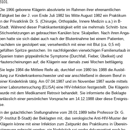
3101.
Die 1966 ge­bo­re­ne Kläge­rin ab­sol­vier­te im Rah­men ih­rer eh­ren­amt­li­chen
Tätig­keit bei der J. von En­de Ju­li 1982 bis Mit­te Au­gust 1982 ein Prak­ti­kum
in der Pri­vat­kli­nik Dr. S. (Chir­ur­gie, Or­thopädie, In­ne­re Me­di­zin u.a.) in B-
Stadt. Während die­ser Prak­ti­kan­tentätig­keit er­litt sie mehr­mals Schnitt- bzw.
Stich­ver­let­zun­gen an ge­brauch­ten Kanülen bzw. Skal­pel­len. Nach ih­ren An­ga­
ben hat­te sie sich da­bei auch nach der Blut­ent­nah­me bei ei­nem Pa­ti­en­ten,
nach­dem sie ge­stol­pert war, ver­se­hent­lich mit ei­ner mit Blut (ca. 0,5 ml)
gefüll­ten Sprit­ze ge­sto­chen. Im nach­fol­gen­den vierwöchi­gen Fa­mi­li­en­ur­laub in
Spa­ni­en tra­ten grip­peähn­li­che Sym­pto­me (Durch­fall, Fie­ber, Übel­keit) und
Hau­t­er­schei­nun­gen auf; die Kläge­rin war da­mals zwei Wo­chen bettläge­rig.
Sie leg­te 1984 die Mitt­le­re Rei­fe ab, durch­lief von 1980 bis 1988 die Aus­bil­
dung zur Kin­der­kran­ken­schwes­ter und war an­sch­ließend in die­sem Be­ruf in
ei­ner Kin­der­kli­nik tätig. Am 07.04.1987 und im No­vem­ber 1987 wur­de mit­tels
ei­ner La­bor­un­ter­su­chung (ELISA) ei­ne HIV-In­fek­ti­on fest­ge­stellt. Die Kläge­rin
wur­de mit dem Me­di­ka­ment Re­tro­vir be­han­delt. Sie in­for­mier­te die Be­klag­te
anläss­lich ei­ner persönli­chen Vor­spra­che am 14.12.1988 über die­se Er­eig­nis­
se.
In der gut­acht­li­chen Stel­lung­nah­me vom 28.01.1989 teil­te Pro­fes­sor Dr. G.
(P.-In­sti­tut B-Stadt) der Be­klag­ten mit, das se­ro­lo­gi­sche An­ti-HIV-Mus­ter der
Kläge­rin könne mit ei­ner In­fek­ti­on zum Zeit­punkt des Prak­ti­kums in Übe­rein­
stim­mung ge­bracht wer­den; ein Na­del­stich sei we­der do­ku­men­tiert noch be­