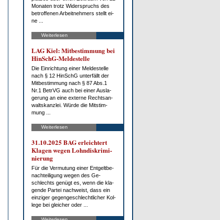
Mo­na­ten trotz Wi­der­spruchs des
be­trof­fe­nen Ar­beit­neh­mers stellt ei­
ne ...
Weiterlesen
LAG Kiel: Mit­be­stim­mung bei
HinSchG-Mel­de­stel­le
Die Ein­rich­tung ei­ner Mel­de­stel­le
nach § 12 HinSchG un­ter­fällt der
Mit­be­stim­mung nach § 87 Abs.1
Nr.1 Be­trVG auch bei ei­ner Aus­la­
ge­rung an ei­ne ex­ter­ne Rechts­an­
walts­kanz­lei. Wür­de die Mit­stim­
mung ...
Weiterlesen
31.10.2025 BAG er­leich­tert
Kla­gen we­gen Lohn­dis­kri­mi­
nie­rung
Für die Ver­mu­tung ei­ner Ent­gelt­be­
nach­tei­li­gung we­gen des Ge­
schlechts ge­nügt es, wenn die kla­
gen­de Par­tei nach­weist, dass ein
ein­zi­ger ge­gen­ge­schlecht­li­cher Kol­
le­ge bei glei­cher oder ...
Weiterlesen