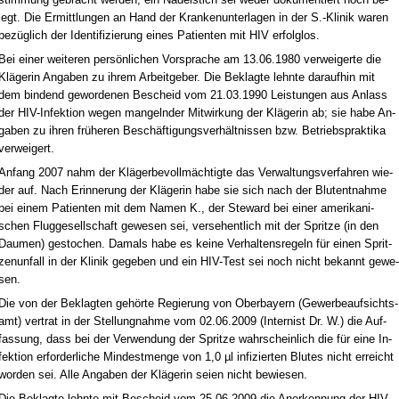
legt. Die Er­mitt­lun­gen an Hand der Kran­ken­un­ter­la­gen in der S.-Kli­nik wa­ren
bezüglich der Iden­ti­fi­zie­rung ei­nes Pa­ti­en­ten mit HIV er­folg­los.
Bei ei­ner wei­te­ren persönli­chen Vor­spra­che am 13.06.1980 ver­wei­ger­te die
Kläge­rin An­ga­ben zu ih­rem Ar­beit­ge­ber. Die Be­klag­te lehn­te dar­auf­hin mit
dem bin­dend ge­wor­de­nen Be­scheid vom 21.03.1990 Leis­tun­gen aus An­lass
der HIV-In­fek­ti­on we­gen man­geln­der Mit­wir­kung der Kläge­rin ab; sie ha­be An­
ga­ben zu ih­ren frühe­ren Beschäfti­gungs­verhält­nis­sen bzw. Be­triebs­prak­ti­ka
ver­wei­gert.
An­fang 2007 nahm der Kläger­be­vollmäch­tig­te das Ver­wal­tungs­ver­fah­ren wie­
der auf. Nach Er­in­ne­rung der Kläge­rin ha­be sie sich nach der Blut­ent­nah­me
bei ei­nem Pa­ti­en­ten mit dem Na­men K., der Ste­ward bei ei­ner ame­ri­ka­ni­
schen Flug­ge­sell­schaft ge­we­sen sei, ver­se­hent­lich mit der Sprit­ze (in den
Dau­men) ge­sto­chen. Da­mals ha­be es kei­ne Ver­hal­tens­re­geln für ei­nen Sprit­
zen­un­fall in der Kli­nik ge­ge­ben und ein HIV-Test sei noch nicht be­kannt ge­we­
sen.
Die von der Be­klag­ten gehörte Re­gie­rung von Ober­bay­ern (Ge­wer­be­auf­sichts­
amt) ver­trat in der Stel­lung­nah­me vom 02.06.2009 (In­ter­nist Dr. W.) die Auf­
fas­sung, dass bei der Ver­wen­dung der Sprit­ze wahr­schein­lich die für ei­ne In­
fek­ti­on er­for­der­li­che Min­dest­men­ge von 1,0 µl in­fi­zier­ten Blu­tes nicht er­reicht
wor­den sei. Al­le An­ga­ben der Kläge­rin sei­en nicht be­wie­sen.
Die Be­klag­te lehn­te mit Be­scheid vom 25.06.2009 die An­er­ken­nung der HIV-