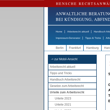
HENSCHE RECHTSANWÄ
ANWALTLICHE BERATUN
BEI KÜNDIGUNG, ABFI
|
|
Home
Arbeitsrecht aktuell
Handbuch Arbe
|
|
Impressum-Generator
Tipps & Tricks
Arb
Berlin
Frankfurt
Hamburg
Han
-> zur Mobil-Ansicht
Arbeitsrecht aktuell
Tipps und Tricks
S
Handbuch Arbeitsrecht
G
Gesetze zum Arbeitsrecht
A
Urteile zum Arbeitsrecht
T
Urteile 2023
E
Urteile 2021