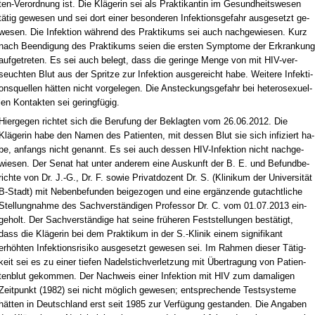
ten-Ver­ord­nung ist. Die Kläge­rin sei als Prak­ti­kan­tin im Ge­sund­heits­we­sen
tätig ge­we­sen und sei dort ei­ner be­son­de­ren In­fek­ti­ons­ge­fahr aus­ge­setzt ge­
we­sen. Die In­fek­ti­on während des Prak­ti­kums sei auch nach­ge­wie­sen. Kurz
nach Be­en­di­gung des Prak­ti­kums sei­en die ers­ten Sym­pto­me der Er­kran­kung
auf­ge­tre­ten. Es sei auch be­legt, dass die ge­rin­ge Men­ge von mit HIV-ver­
seuch­ten Blut aus der Sprit­ze zur In­fek­ti­on aus­ge­reicht ha­be. Wei­te­re In­fek­ti­
ons­quel­len hätten nicht vor­ge­le­gen. Die An­ste­ckungs­ge­fahr bei he­te­ro­se­xu­el­
len Kon­tak­ten sei ge­ringfügig.
Hier­ge­gen rich­tet sich die Be­ru­fung der Be­klag­ten vom 26.06.2012. Die
Kläge­rin ha­be den Na­men des Pa­ti­en­ten, mit des­sen Blut sie sich in­fi­ziert ha­
be, an­fangs nicht ge­nannt. Es sei auch des­sen HIV-In­fek­ti­on nicht nach­ge­
wie­sen. Der Se­nat hat un­ter an­de­rem ei­ne Aus­kunft der B. E. und Be­fund­be­
rich­te von Dr. J.-G., Dr. F. so­wie Pri­vat­do­zent Dr. S. (Kli­ni­kum der Uni­ver­sität
B-Stadt) mit Ne­ben­be­fun­den bei­ge­zo­gen und ei­ne ergänzen­de gut­acht­li­che
Stel­lung­nah­me des Sach­verständi­gen Pro­fes­sor Dr. C. vom 01.07.2013 ein­
ge­holt. Der Sach­verständi­ge hat sei­ne frühe­ren Fest­stel­lun­gen bestätigt,
dass die Kläge­rin bei dem Prak­ti­kum in der S.-Kli­nik ei­nem si­gni­fi­kant
erhöhten In­fek­ti­ons­ri­si­ko aus­ge­setzt ge­we­sen sei. Im Rah­men die­ser Tätig­
keit sei es zu ei­ner tie­fen Na­del­stich­ver­let­zung mit Über­tra­gung von Pa­ti­en­
ten­blut ge­kom­men. Der Nach­weis ei­ner In­fek­ti­on mit HIV zum da­ma­li­gen
Zeit­punkt (1982) sei nicht möglich ge­we­sen; ent­spre­chen­de Test­sys­te­me
hätten in Deutsch­land erst seit 1985 zur Verfügung ge­stan­den. Die An­ga­ben