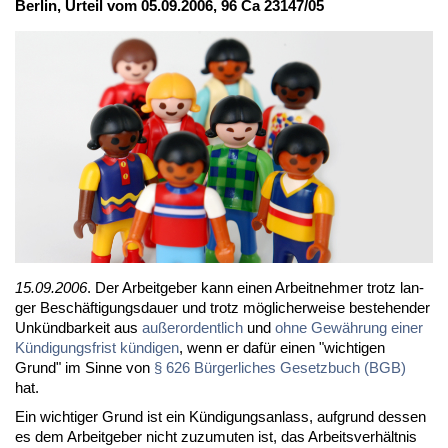
Ber­lin, Ur­teil vom 05.09.2006, 96 Ca 23147/05
15.09.2006
. Der Ar­beit­ge­ber kann ei­nen Ar­beit­neh­mer trotz lan­
ger Be­schäf­ti­gungs­dau­er und trotz mög­li­cher­wei­se be­ste­hen­der
Un­künd­bar­keit aus
au­ßer­or­dent­lich
und
oh­ne Ge­wäh­rung ei­ner
Kün­di­gungs­frist kün­di­gen
, wenn er da­für ei­nen "wich­ti­gen
Grund" im Sin­ne von
§ 626 Bür­ger­li­ches Ge­setz­buch (BGB)
hat.
Ein wich­ti­ger Grund ist ein Kün­di­gungs­an­lass, auf­grund des­sen
es dem Ar­beit­ge­ber nicht zu­zu­mu­ten ist, das Ar­beits­ver­hält­nis