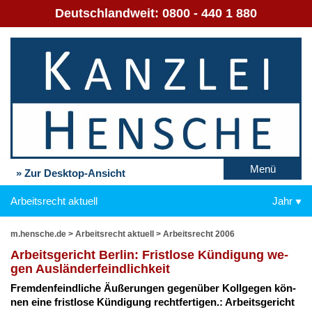
Deutschlandweit:
0800 - 440 1 880
Menü
» Zur Desktop-Ansicht
Arbeitsrecht aktuell
Jahr
m.hensche.de
>
Arbeitsrecht aktuell
>
Arbeitsrecht 2006
Ar­beits­ge­richt Ber­lin: Frist­lo­se Kün­di­gung we­
gen Aus­län­der­feind­lich­keit
Frem­den­feind­li­che Äu­ße­run­gen ge­gen­über Koll­ge­gen kön­
nen ei­ne frist­lo­se Kün­di­gung recht­fer­ti­gen.: Ar­beits­ge­richt