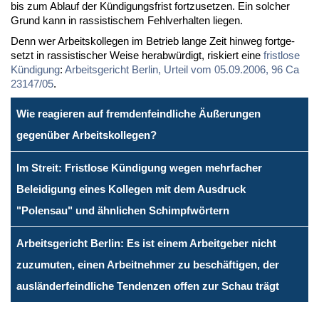
bis zum Ab­lauf der Kün­di­gungs­frist fort­zu­set­zen. Ein sol­cher
Grund kann in ras­sis­ti­schem Fehl­ver­hal­ten lie­gen.
Denn wer Ar­beits­kol­le­gen im Be­trieb lan­ge Zeit hin­weg fort­ge­
setzt in ras­sis­ti­scher Wei­se her­ab­wür­digt, ris­kiert ei­ne
frist­lo­se
Kün­di­gung
:
Ar­beits­ge­richt Ber­lin, Ur­teil vom 05.09.2006, 96 Ca
23147/05
.
Wie reagieren auf fremdenfeindliche Äußerungen
gegenüber Arbeitskollegen?
Im Streit: Fristlose Kündigung wegen mehrfacher
Beleidigung eines Kollegen mit dem Ausdruck
"Polensau" und ähnlichen Schimpfwörtern
Arbeitsgericht Berlin: Es ist einem Arbeitgeber nicht
zuzumuten, einen Arbeitnehmer zu beschäftigen, der
ausländerfeindliche Tendenzen offen zur Schau trägt