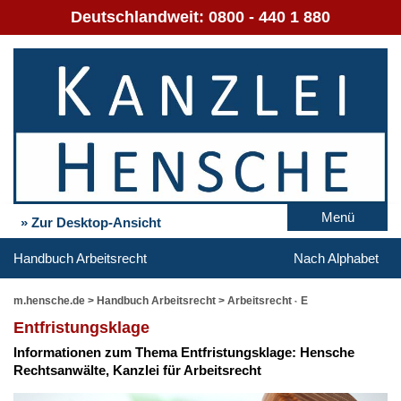
Deutschlandweit:
0800 - 440 1 880
Menü
» Zur Desktop-Ansicht
Handbuch Arbeitsrecht
Nach Alphabet
m.hensche.de
>
Handbuch Arbeitsrecht
>
Arbeitsrecht - E
Ent­fris­tungs­kla­ge
In­for­ma­tio­nen zum The­ma Ent­fris­tungs­kla­ge: Hen­sche
Rechts­an­wäl­te, Kanz­lei für Ar­beits­recht