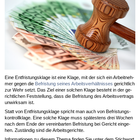
Ei­ne Ent­fris­tungs­kla­ge ist ei­ne Kla­ge, mit der sich ein Ar­beit­neh­
mer ge­gen die
Be­fris­tung sei­nes Ar­beits­ver­hält­nis­ses
ge­richt­lich
zur Wehr setzt. Das Ziel ei­ner sol­chen Kla­ge be­steht in der ge­
richt­li­chen Fest­stel­lung, dass die Be­fris­tung des Ar­beits­ver­trags
un­wirk­sam ist.
Statt von Ent­fris­tungs­kla­ge spricht man auch von Be­fris­tungs­
kon­troll­kla­ge. Ei­ne sol­che Kla­ge muss spä­tes­tens drei Wo­chen
nach dem En­de der ver­ein­bar­ten Be­fris­tung bei Ge­richt ein­ge­
hen. Zu­stän­dig sind die Ar­beits­ge­rich­te.
In­for­ma­tio­nen zu die­sem The­ma fin­den Sie un­ter dem Stich­wort