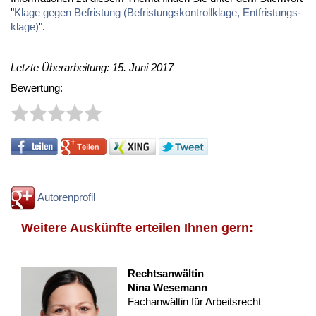
"
Kla­ge ge­gen Be­fris­tung (Be­fris­tungs­kon­troll­kla­ge, Ent­fris­tungs­
kla­ge)
".
Letzte Überarbeitung: 15. Juni 2017
Bewertung:
Autorenprofil
Weitere Auskünfte erteilen Ihnen gern:
Rechtsanwältin
Nina Wesemann
Fachanwältin für Arbeitsrecht