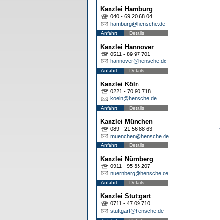
Kanzlei Hamburg
040 - 69 20 68 04
hamburg@hensche.de
Anfahrt
Details
Kanzlei Hannover
0511 - 89 97 701
hannover@hensche.de
Anfahrt
Details
Kanzlei Köln
0221 - 70 90 718
koeln@hensche.de
Anfahrt
Details
Kanzlei München
089 - 21 56 88 63
muenchen@hensche.de
Anfahrt
Details
Kanzlei Nürnberg
0911 - 95 33 207
nuernberg@hensche.de
Anfahrt
Details
Kanzlei Stuttgart
0711 - 47 09 710
stuttgart@hensche.de