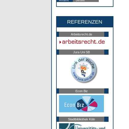
Anfahrt
Details
REFERENZEN
Arbeitsrecht.de
Jura Uni SB
Econ Biz
Stadtbibliothek Köln