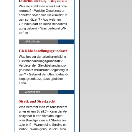
Dis­kri­mi­nie­rung - All­ge­mein
Was ver­steht man un­ter Dis­kri­mi­
nie­rung? - Wel­che Ge­set­zes­vor­
schrif­ten sol­len vor Dis­kri­mi­nie­run­
gen schüt­zen? - Aus wel­chen
Grün­den darf es kei­ne Be­nach­tei­li­
gung ge­ben? - Was be­deu­tet „Al­
ter" im ...
Weiterlesen
Gleich­be­hand­lungs­grund­satz
Was be­sagt der ar­beits­recht­li­che
Gleich­be­hand­lungs­grund­satz? -
Ver­bie­tet der Gleich­be­hand­lungs­
grund­satz will­kür­li­che Be­güns­ti­gun­
gen? - Ge­bie­tet der Gleich­be­hand­
lungs­grund­satz, dass „glei­cher
Lohn ...
Weiterlesen
Streik und Streik­recht
Was ver­steht man im Ar­beits­recht
un­ter ei­nem Streik? - Kann der Ar­
beit­ge­ber durch Ab­mah­nun­gen
oder Kün­di­gun­gen auf Streiks re­
agie­ren? - War­um sind Streiks er­
laubt? - Wann ge­nau ist ein Streik