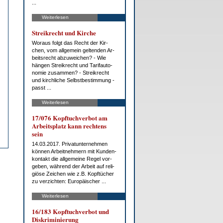
...
Weiterlesen
Streik­recht und Kir­che
Wor­aus folgt das Recht der Kir­
chen, vom all­ge­mein gel­ten­den Ar­
beits­recht ab­zu­wei­chen? - Wie
hän­gen Streik­recht und Ta­rif­au­to­
no­mie zu­sam­men? - Streik­recht
und kirch­li­che Selbst­be­stim­mung -
passt ...
Weiterlesen
17/076 Kopf­tuch­ver­bot am
Ar­beits­platz kann rech­tens
sein
14.03.2017. Pri­vat­un­ter­neh­men
kön­nen Ar­beit­neh­mern mit Kun­den­
kon­takt die all­ge­mei­ne Re­gel vor­
ge­ben, wäh­rend der Ar­beit auf re­li­
giö­se Zei­chen wie z.B. Kopf­tü­cher
zu ver­zich­ten: Eu­ro­päi­scher ...
Weiterlesen
16/183 Kopf­tuch­ver­bot und
Dis­kri­mi­nie­rung