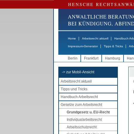
HENSCHE RECHTSANWÄ
ANWALTLICHE BERATUN
BEI KÜNDIGUNG, ABFI
|
|
Home
Arbeitsrecht aktuell
Handbuch Arbe
|
|
Impressum-Generator
Tipps & Tricks
Arb
Berlin
Frankfurt
Hamburg
Han
-> zur Mobil-Ansicht
Arbeitsrecht aktuell
Tipps und Tricks
Handbuch Arbeitsrecht
Gesetze zum Arbeitsrecht
Grundgesetz u. EU-Recht
Individualarbeitsrecht
Arbeitsschutzrecht