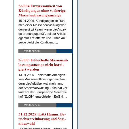
26/004 Un­wirk­sam­keit von
Kün­di­gun­gen oh­ne vor­he­ri­ge
Mas­sen­ent­las­sungs­an­zei­ge
15.01.2026. Kün­di­gun­gen im Rah­
men ei­ner Mas­sen­ent­las­sung wer­
den erst wirk­sam, wenn die An­zei­
ge ord­nungs­ge­mäß bei der Ar­beits­
agen­tur er­stat­tet wur­de. Oh­ne An­
zei­ge bleibt die Kün­di­gung ...
Weiterlesen
26/003 Feh­ler­haf­te Mas­sen­ent­
las­sungs­an­zei­ge nicht kor­ri­
giert wer­den
13.01.2026. Feh­ler­haf­te An­zei­gen
von Mas­sen­ent­las­sun­gen ver­hin­
dern die Auf­ga­ben­wahr­neh­mung
der Ar­beits­ver­wal­tung. Dies hat vor
kur­zem der Eu­ro­päi­sche Ge­richts­
hof (EuGH) ent­schie­den: EuGH, ...
Weiterlesen
31.12.2025: LAG Hamm: Be­
triebs­ver­ein­ba­rung und So­zi­
al­aus­wahl