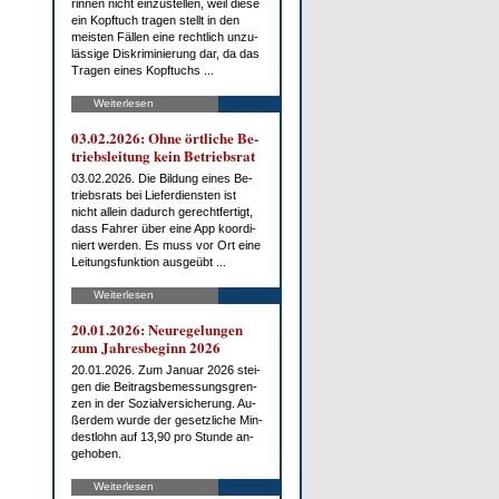
rin­nen nicht ein­zu­stel­len, weil die­se
ein Kopf­tuch tra­gen stellt in den
meis­ten Fäl­len ei­ne recht­lich un­zu­
läs­si­ge Dis­kri­mi­nie­rung dar, da das
Tra­gen ei­nes Kopf­tuchs ...
Weiterlesen
03.02.2026: Oh­ne ört­li­che Be­
triebs­lei­tung kein Be­triebs­rat
03.02.2026. Die Bil­dung ei­nes Be­
triebs­rats bei Lie­fer­diens­ten ist
nicht al­lein da­durch ge­recht­fer­tigt,
dass Fah­rer über ei­ne App ko­or­di­
niert wer­den. Es muss vor Ort ei­ne
Lei­tungs­funk­ti­on aus­ge­übt ...
Weiterlesen
20.01.2026: Neu­re­ge­lun­gen
zum Jah­res­be­ginn 2026
20.01.2026. Zum Ja­nu­ar 2026 stei­
gen die Bei­trags­be­mes­sungs­gren­
zen in der So­zi­al­ver­si­che­rung. Au­
ßer­dem wur­de der ge­setz­li­che Min­
dest­lohn auf 13,90 pro St­un­de an­
ge­ho­ben.
Weiterlesen