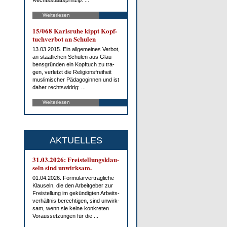
Rechts­staats­prin­zip: ...
Weiterlesen
15/068 Karls­ru­he kippt Kopf­
tuch­ver­bot an Schu­len
13.03.2015. Ein all­ge­mei­nes Ver­bot,
an staat­li­chen Schu­len aus Glau­
bens­grün­den ein Kopf­tuch zu tra­
gen, ver­letzt die Re­li­gi­ons­frei­heit
mus­li­mi­scher Päd­ago­gin­nen und ist
da­her rechts­wid­rig: ...
Weiterlesen
AKTUELLES
31.03.2026: Frei­stel­lungs­klau­
seln sind un­wirk­sam.
01.04.2026. For­mu­lar­ver­trag­li­che
Klau­seln, die den Ar­beit­ge­ber zur
Frei­stel­lung im ge­kün­dig­ten Ar­beits­
ver­hält­nis be­rech­ti­gen, sind un­wirk­
sam, wenn sie kei­ne kon­kre­ten
Vor­aus­set­zun­gen für die ...