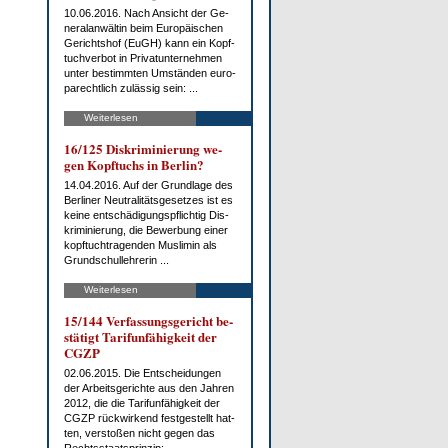
10.06.2016. Nach An­sicht der Ge­
ne­ral­an­wäl­tin beim Eu­ro­päi­schen
Ge­richts­hof (EuGH) kann ein Kopf­
tuch­ver­bot in Pri­vat­un­ter­neh­men
un­ter be­stimm­ten Um­stän­den eu­ro­
pa­recht­lich zu­läs­sig sein: ...
Weiterlesen
16/125 Dis­kri­mi­nie­rung we­
gen Kopf­tuchs in Ber­lin?
14.04.2016. Auf der Grund­la­ge des
Ber­li­ner Neu­tra­li­täts­ge­set­zes ist es
kei­ne ent­schä­di­gungs­pflich­tig Dis­
kri­mi­nie­rung, die Be­wer­bung ei­ner
kopf­tuch­t­ra­gen­den Mus­li­min als
Grund­schul­leh­re­rin ...
Weiterlesen
15/144 Ver­fas­sungs­ge­richt be­
stä­tigt Ta­rif­un­fä­hig­keit der
CG­ZP
02.06.2015. Die Ent­schei­dun­gen
der Ar­beits­ge­rich­te aus den Jah­ren
2012, die die Ta­rif­un­fä­hig­keit der
CG­ZP rück­wir­kend fest­ge­stellt hat­
ten, ver­sto­ßen nicht ge­gen das