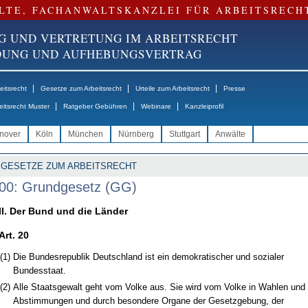
LTE, FACHANWALTSKANZLEI FÜR ARBEITSRECH
G UND VERTRETUNG IM ARBEITSRECHT
NDUNG UND AUFHEBUNGSVERTRAG
|
|
|
itsrecht
Gesetze zum Arbeitsrecht
Urteile zum Arbeitsrecht
Presse
|
|
|
eitsrecht Muster
Ratgeber Gebühren
Webinare
Kanzleiprofil
nover
Köln
München
Nürnberg
Stuttgart
Anwälte
GESETZE ZUM ARBEITSRECHT
00: Grundgesetz (GG)
II. Der Bund und die Länder
Art. 20
(1)
Die Bundesrepublik Deutschland ist ein demokratischer und sozialer
Bundesstaat.
(2)
Alle Staatsgewalt geht vom Volke aus. Sie wird vom Volke in Wahlen und
Abstimmungen und durch besondere Organe der Gesetzgebung, der