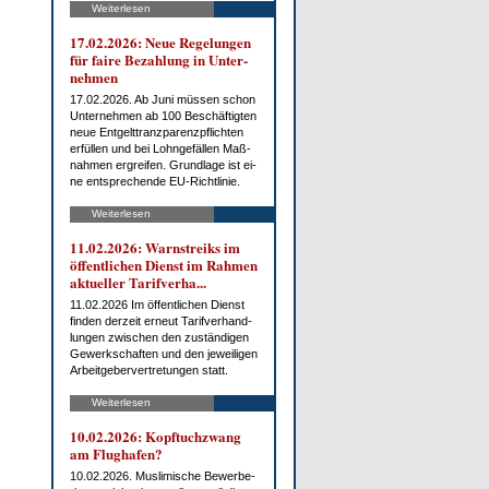
Weiterlesen
17.02.2026: Neue Re­ge­lun­gen
für fai­re Be­zah­lung in Un­ter­
neh­men
17.02.2026. Ab Ju­ni müs­sen schon
Un­ter­neh­men ab 100 Be­schäf­tig­ten
neue Ent­gelt­tranz­pa­renz­pflich­ten
er­fül­len und bei Lohn­ge­fäl­len Maß­
nah­men er­grei­fen. Grund­la­ge ist ei­
ne ent­spre­chen­de EU-Richt­li­nie.
Weiterlesen
11.02.2026: Warn­streiks im
öf­fent­li­chen Dienst im Rah­men
ak­tu­el­ler Ta­rif­ver­ha...
11.02.2026 Im öf­fent­li­chen Dienst
fin­den der­zeit er­neut Ta­rif­ver­hand­
lun­gen zwi­schen den zu­stän­di­gen
Ge­werk­schaf­ten und den je­wei­li­gen
Ar­beit­ge­ber­ver­tre­tun­gen statt.
Weiterlesen
10.02.2026: Kopf­tuch­zwang
am Flug­ha­fen?
10.02.2026. Mus­li­mi­sche Be­wer­be­