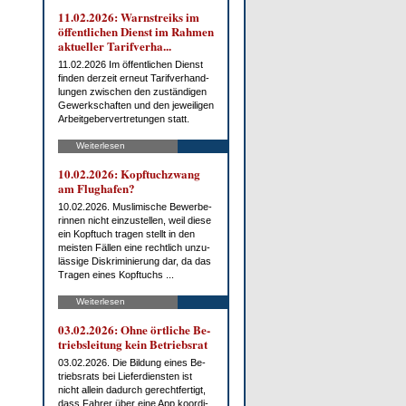
11.02.2026: Warn­streiks im
öf­fent­li­chen Dienst im Rah­men
ak­tu­el­ler Ta­rif­ver­ha...
11.02.2026 Im öf­fent­li­chen Dienst
fin­den der­zeit er­neut Ta­rif­ver­hand­
lun­gen zwi­schen den zu­stän­di­gen
Ge­werk­schaf­ten und den je­wei­li­gen
Ar­beit­ge­ber­ver­tre­tun­gen statt.
Weiterlesen
10.02.2026: Kopf­tuch­zwang
am Flug­ha­fen?
10.02.2026. Mus­li­mi­sche Be­wer­be­
rin­nen nicht ein­zu­stel­len, weil die­se
ein Kopf­tuch tra­gen stellt in den
meis­ten Fäl­len ei­ne recht­lich un­zu­
läs­si­ge Dis­kri­mi­nie­rung dar, da das
Tra­gen ei­nes Kopf­tuchs ...
Weiterlesen
03.02.2026: Oh­ne ört­li­che Be­
triebs­lei­tung kein Be­triebs­rat
03.02.2026. Die Bil­dung ei­nes Be­
triebs­rats bei Lie­fer­diens­ten ist
nicht al­lein da­durch ge­recht­fer­tigt,
dass Fah­rer über ei­ne App ko­or­di­