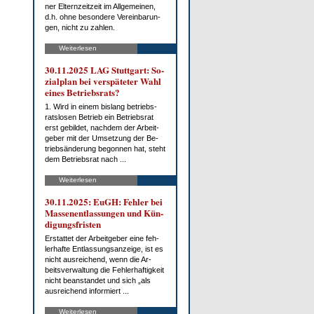
ner El­tern­zeit­zeit im All­ge­mei­nen,
d.h. oh­ne be­son­de­re Ver­ein­ba­run­
gen, nicht zu zah­len.
Weiterlesen
30.11.2025 LAG Stutt­gart: So­
zi­al­plan bei ver­spä­te­ter Wahl
ei­nes Be­triebs­rats?
1. Wird in ei­nem bis­lang be­triebs­
rats­lo­sen Be­trieb ein Be­triebs­rat
erst ge­bil­det, nach­dem der Ar­beit­
ge­ber mit der Um­set­zung der Be­
trieb­s­än­de­rung be­gon­nen hat, steht
dem Be­triebs­rat nach ...
Weiterlesen
30.11.2025: EuGH: Feh­ler bei
Mas­sen­ent­las­sun­gen und Kün­
di­gungs­fris­ten
Er­stat­tet der Ar­beit­ge­ber ei­ne feh­
ler­haf­te Ent­las­sungs­an­zei­ge, ist es
nicht aus­rei­chend, wenn die Ar­
beits­ver­wal­tung die Feh­ler­haf­tig­keit
nicht be­an­stan­det und sich „als
aus­rei­chend in­for­miert ...
Weiterlesen