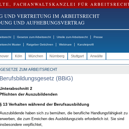
LTE, FACHANWALTSKANZLEI FÜR ARBEITSRECH
G UND VERTRETUNG IM ARBEITSRECHT
NDUNG UND AUFHEBUNGSVERTRAG
|
|
|
itsrecht
Gesetze zum Arbeitsrecht
Urteile zum Arbeitsrecht
Presse
|
|
|
eitsrecht Muster
Ratgeber Gebühren
Webinare
Kanzleiprofil
nover
Köln
München
Nürnberg
Stuttgart
Anwälte
GESETZE ZUM ARBEITSRECHT
Berufsbildungsgesetz (BBiG)
Unterabschnitt 2
Pflichten der Auszubildenden
§ 13 Verhalten während der Berufsausbildung
Auszubildende haben sich zu bemühen, die berufliche Handlungsfähigkeit zu
erwerben, die zum Erreichen des Ausbildungsziels erforderlich ist. Sie sind
insbesondere verpflichtet,