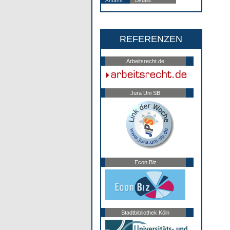
Anfahrt
Details
REFERENZEN
Arbeitsrecht.de
Jura Uni SB
Econ Biz
Stadtbibliothek Köln