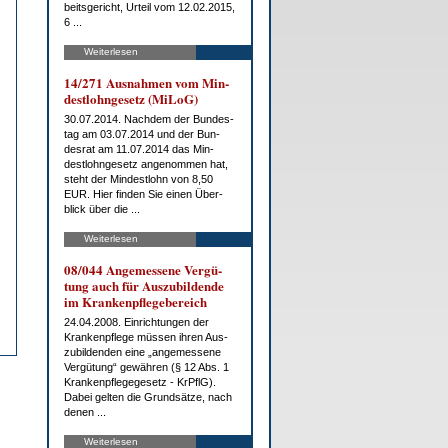
beits­ge­richt, Ur­teil vom 12.02.2015,
6 ...
Weiterlesen
14/271 Aus­nah­men vom Min­
dest­l­ohn­ge­setz (Mi­LoG)
30.07.2014. Nach­dem der Bun­des­
tag am 03.07.2014 und der Bun­
des­rat am 11.07.2014 das Min­
dest­l­ohn­ge­setz an­ge­nom­men hat,
steht der Min­dest­lohn von 8,50
EUR. Hier fin­den Sie ei­nen Über­
blick über die ...
Weiterlesen
08/044 An­ge­mes­se­ne Ver­gü­
tung auch für Aus­zu­bil­den­de
im Kran­ken­pfle­ge­be­reich
24.04.2008. Ein­rich­tun­gen der
Kran­ken­pfle­ge müs­sen ih­ren Aus­
zu­bil­den­den ei­ne „an­ge­mes­se­ne
Ver­gü­tung“ ge­wäh­ren (§ 12 Abs. 1
Kran­ken­pfle­ge­ge­setz - KrPflG).
Da­bei gel­ten die Grund­sät­ze, nach
de­nen ...
Weiterlesen