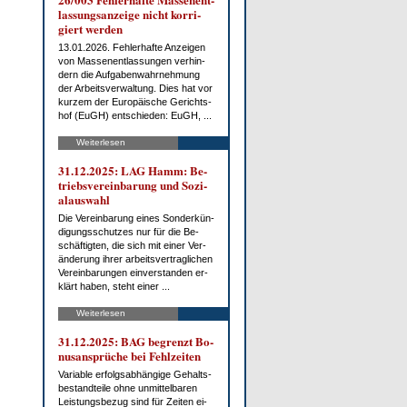
las­sungs­an­zei­ge nicht kor­ri­
giert wer­den
13.01.2026. Feh­ler­haf­te An­zei­gen
von Mas­sen­ent­las­sun­gen ver­hin­
dern die Auf­ga­ben­wahr­neh­mung
der Ar­beits­ver­wal­tung. Dies hat vor
kur­zem der Eu­ro­päi­sche Ge­richts­
hof (EuGH) ent­schie­den: EuGH, ...
Weiterlesen
31.12.2025: LAG Hamm: Be­
triebs­ver­ein­ba­rung und So­zi­
al­aus­wahl
Die Ver­ein­ba­rung ei­nes Son­der­kün­
di­gungs­schut­zes nur für die Be­
schäf­tig­ten, die sich mit ei­ner Ver­
än­de­rung ih­rer ar­beits­ver­trag­li­chen
Ver­ein­ba­run­gen ein­ver­stan­den er­
klärt ha­ben, steht ei­ner ...
Weiterlesen
31.12.2025: BAG be­grenzt Bo­
nus­an­sprü­che bei Fehl­zei­ten
Va­ria­ble er­folgs­ab­hän­gi­ge Ge­halts­
be­stand­tei­le oh­ne un­mit­tel­ba­ren
Leis­tungs­be­zug sind für Zei­ten ei­