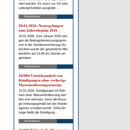
niert wer­den. Es muss vor Ort ei­ne
Lei­tungs­funk­ti­on aus­ge­übt ...
Weiterlesen
20.01.2026: Neu­re­ge­lun­gen
zum Jah­res­be­ginn 2026
20.01.2026. Zum Ja­nu­ar 2026 stei­
gen die Bei­trags­be­mes­sungs­gren­
zen in der So­zi­al­ver­si­che­rung. Au­
ßer­dem wur­de der ge­setz­li­che Min­
dest­lohn auf 13,90 pro St­un­de an­
ge­ho­ben.
Weiterlesen
26/004 Un­wirk­sam­keit von
Kün­di­gun­gen oh­ne vor­he­ri­ge
Mas­sen­ent­las­sungs­an­zei­ge
15.01.2026. Kün­di­gun­gen im Rah­
men ei­ner Mas­sen­ent­las­sung wer­
den erst wirk­sam, wenn die An­zei­
ge ord­nungs­ge­mäß bei der Ar­beits­
agen­tur er­stat­tet wur­de. Oh­ne An­
zei­ge bleibt die Kün­di­gung ...
Weiterlesen
26/003 Feh­ler­haf­te Mas­sen­ent­