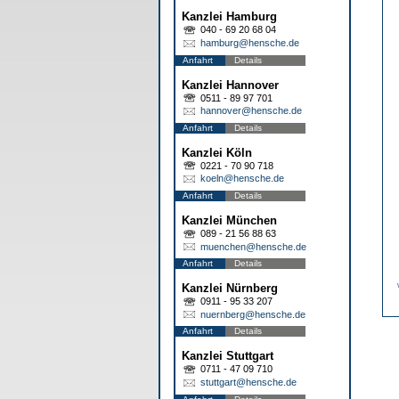
Kanzlei Hamburg
040 - 69 20 68 04
hamburg@hensche.de
Anfahrt
Details
Kanzlei Hannover
0511 - 89 97 701
hannover@hensche.de
Anfahrt
Details
Kanzlei Köln
0221 - 70 90 718
koeln@hensche.de
Anfahrt
Details
Kanzlei München
089 - 21 56 88 63
muenchen@hensche.de
Anfahrt
Details
Kanzlei Nürnberg
0911 - 95 33 207
nuernberg@hensche.de
Anfahrt
Details
Kanzlei Stuttgart
0711 - 47 09 710
stuttgart@hensche.de