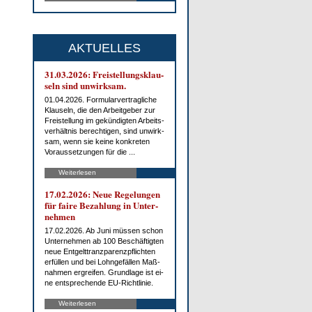
AKTUELLES
31.03.2026: Frei­stel­lungs­klau­
seln sind un­wirk­sam.
01.04.2026. For­mu­lar­ver­trag­li­che
Klau­seln, die den Ar­beit­ge­ber zur
Frei­stel­lung im ge­kün­dig­ten Ar­beits­
ver­hält­nis be­rech­ti­gen, sind un­wirk­
sam, wenn sie kei­ne kon­kre­ten
Vor­aus­set­zun­gen für die ...
Weiterlesen
17.02.2026: Neue Re­ge­lun­gen
für fai­re Be­zah­lung in Un­ter­
neh­men
17.02.2026. Ab Ju­ni müs­sen schon
Un­ter­neh­men ab 100 Be­schäf­tig­ten
neue Ent­gelt­tranz­pa­renz­pflich­ten
er­fül­len und bei Lohn­ge­fäl­len Maß­
nah­men er­grei­fen. Grund­la­ge ist ei­
ne ent­spre­chen­de EU-Richt­li­nie.
Weiterlesen