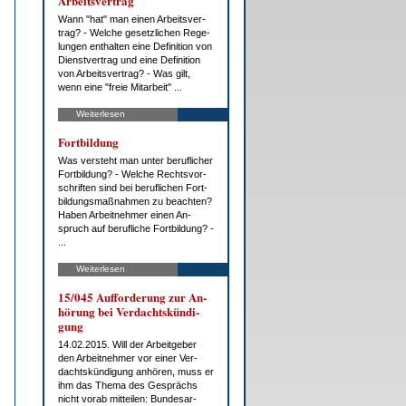
Ar­beits­ver­trag
Wann "hat" man ei­nen Ar­beits­ver­
trag? - Wel­che ge­setz­li­chen Re­ge­
lun­gen ent­hal­ten ei­ne De­fi­ni­ti­on von
Dienst­ver­trag und ei­ne De­fi­ni­ti­on
von Ar­beits­ver­trag? - Was gilt,
wenn ei­ne "freie Mit­ar­beit" ...
Weiterlesen
Fort­bil­dung
Was ver­steht man un­ter be­ruf­li­cher
Fort­bil­dung? - Wel­che Rechts­vor­
schrif­ten sind bei be­ruf­li­chen Fort­
bil­dungs­maß­nah­men zu be­ach­ten?
Ha­ben Ar­beit­neh­mer ei­nen An­
spruch auf be­ruf­li­che Fort­bil­dung? -
...
Weiterlesen
15/045 Auf­for­de­rung zur An­
hö­rung bei Ver­dachts­kün­di­
gung
14.02.2015. Will der Ar­beit­ge­ber
den Ar­beit­neh­mer vor ei­ner Ver­
dachts­kün­di­gung an­hö­ren, muss er
ihm das The­ma des Ge­sprächs
nicht vor­ab mit­tei­len: Bun­des­ar­