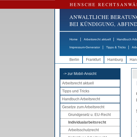
HENSCHE RECHTSANWÄ
ANWALTLICHE BERATUN
BEI KÜNDIGUNG, ABFI
|
|
Home
Arbeitsrecht aktuell
Handbuch Arbe
|
|
Impressum-Generator
Tipps & Tricks
Arb
Berlin
Frankfurt
Hamburg
Han
-> zur Mobil-Ansicht
Arbeitsrecht aktuell
Tipps und Tricks
Handbuch Arbeitsrecht
Gesetze zum Arbeitsrecht
Grundgesetz u. EU-Recht
Individualarbeitsrecht
Arbeitsschutzrecht