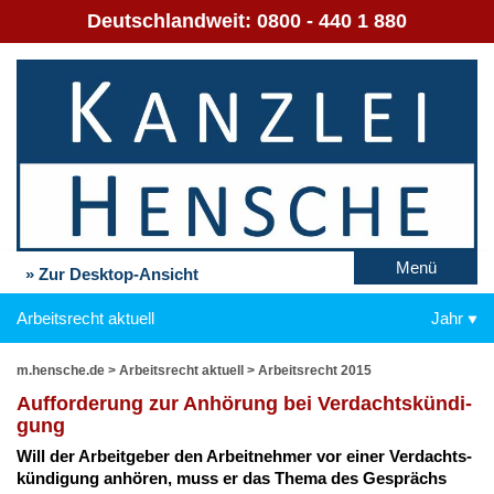
Deutschlandweit:
0800 - 440 1 880
Menü
» Zur Desktop-Ansicht
Arbeitsrecht aktuell
Jahr
m.hensche.de
>
Arbeitsrecht aktuell
>
Arbeitsrecht 2015
Auf­for­de­rung zur An­hö­rung bei Ver­dachts­kün­di­
gung
Will der Ar­beit­ge­ber den Ar­beit­neh­mer vor ei­ner Ver­dachts­
kün­di­gung an­hö­ren, muss er das The­ma des Ge­sprächs