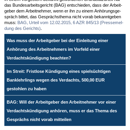
das Bun­des­ar­beits­ge­richt (BAG) ent­schie­den, dass der Ar­beit­
ge­ber dem Ar­beit­neh­mer, wenn er ihn zu ei­nem An­hö­rungs­ge­
spräch bit­tet, das Ge­sprächs­the­ma nicht vor­ab be­kannt­ge­ben
muss:
BAG, Ur­teil vom 12.02.2015, 6 AZR 845/13 (Pres­se­mel­
dung des Ge­richts)
.
Was muss der Arbeitgeber bei der Einleitung einer
Anhörung des Arbeitnehmers im Vorfeld einer
Verdachtskündigung beachten?
Im Streit: Fristlose Kündigung eines spielsüchtigen
Banklehrlings wegen des Verdachts, 500,00 EUR
gestohlen zu haben
BAG: Will der Arbeitgeber den Arbeitnehmer vor einer
Verdachtskündigung anhören, muss er das Thema des
Gesprächs nicht vorab mitteilen