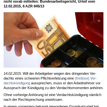
nicht vor­ab mit­tei­len: Bun­des­ar­beits­ge­richt, Ur­teil vom
12.02.2015, 6 AZR 845/13
14.02.2015
. Will der Ar­beit­ge­ber we­gen des drin­gen­den Ver­
dachts ei­nes schwe­ren Pflicht­ver­let­zung ei­ne
(frist­lo­se) Ver­
dachts­kün­di­gung
aus­spre­chen, muss er den Ar­beit­neh­mer vor
Aus­spruch der Kün­di­gung zu den Ver­dachts­mo­men­ten an­hö­ren.
Oh­ne vor­he­ri­ge An­hö­rung ist ei­ne Ver­dachts­kün­di­gung näm­lich
nach der Recht­spre­chung un­wirk­sam.
In ei­nem vor­ges­tern be­kannt ge­wor­de­nen Grund­satz­ur­teil hat