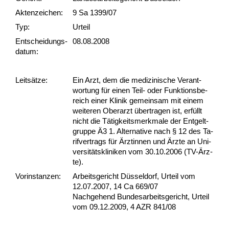
Akten­zeichen:
9 Sa 1399/07
Typ:
Urteil
Ent­scheid­ungs­
08.08.2008
datum:
Leit­sätze:
Ein Arzt, dem die me­di­zi­ni­sche Ver­ant­
wor­tung für ei­nen Teil- oder Funk­ti­ons­be­
reich ei­ner Kli­nik ge­mein­sam mit ei­nem
wei­te­ren Ober­arzt über­tra­gen ist, erfüllt
nicht die Tätig­keits­merk­ma­le der Ent­gelt­
grup­pe Ä3 1. Al­ter­na­ti­ve nach § 12 des Ta­
rif­ver­trags für Ärz­tin­nen und Ärz­te an Uni­
ver­sitätskli­ni­ken vom 30.10.2006 (TV-Ärz­
te).
Vor­ins­tan­zen:
Arbeitsgericht Düsseldorf, Urteil vom
12.07.2007, 14 Ca 669/07
Nachgehend Bundesarbeitsgericht, Urteil
vom 09.12.2009, 4 AZR 841/08