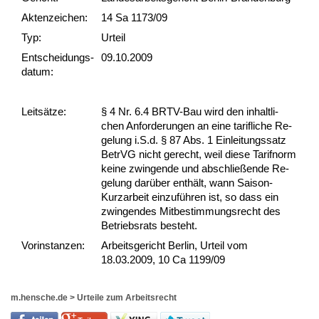
Akten­zeichen:
14 Sa 1173/09
Typ:
Urteil
Ent­scheid­ungs­
09.10.2009
datum:
Leit­sätze:
§ 4 Nr. 6.4 BRTV-Bau wird den in­halt­li­
chen An­for­de­run­gen an ei­ne ta­rif­li­che Re­
ge­lung i.S.d. § 87 Abs. 1 Ein­lei­tungs­satz
Be­trVG nicht ge­recht, weil die­se Ta­rif­norm
kei­ne zwin­gen­de und ab­sch­ließen­de Re­
ge­lung darüber enthält, wann Sai­son-
Kurz­ar­beit ein­zuführen ist, so dass ein
zwin­gen­des Mit­be­stim­mungs­recht des
Be­triebs­rats be­steht.
Vor­ins­tan­zen:
Arbeitsgericht Berlin, Urteil vom
18.03.2009, 10 Ca 1199/09
m.hensche.de
>
Urteile zum Arbeitsrecht