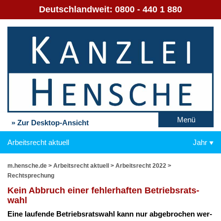
Deutschlandweit:
0800 - 440 1 880
Menü
» Zur Desktop-Ansicht
Arbeitsrecht aktuell
Jahr
m.hensche.de
>
Arbeitsrecht aktuell
>
Arbeitsrecht 2022
>
Rechtsprechung
Kein Ab­bruch ei­ner feh­ler­haf­ten Be­triebs­rats­
wahl
Ei­ne lau­fen­de Be­triebs­rats­wahl kann nur ab­ge­bro­chen wer­