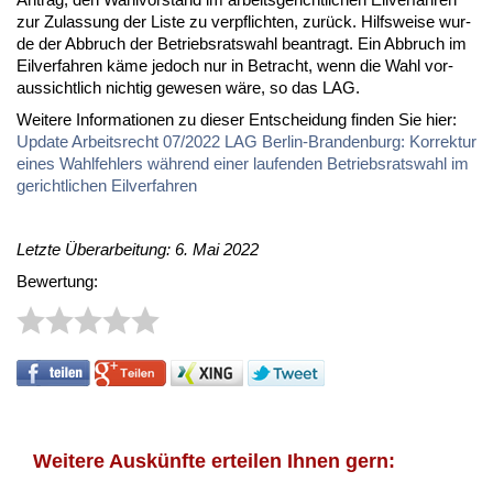
zur Zu­las­sung der Lis­te zu ver­pflich­ten, zu­rück. Hilfs­wei­se wur­
de der Ab­bruch der Be­triebs­rats­wahl be­an­tragt. Ein Ab­bruch im
Eil­ver­fah­ren kä­me je­doch nur in Be­tracht, wenn die Wahl vor­
aus­sicht­lich nich­tig ge­we­sen wä­re, so das LAG.
Wei­te­re In­for­ma­tio­nen zu die­ser Ent­schei­dung fin­den Sie hier:
Up­date Ar­beits­recht 07/2022 LAG Ber­lin-Bran­den­burg: Kor­rek­tur
ei­nes Wahl­feh­lers wäh­rend ei­ner lau­fen­den Be­triebs­rats­wahl im
ge­richt­li­chen Eil­ver­fah­ren
Letzte Überarbeitung: 6. Mai 2022
Bewertung:
Weitere Auskünfte erteilen Ihnen gern: