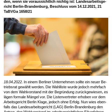
den, wenn sie vor­aus­sicht­lich nich­tig ist: Lan­des­ar­beits­ge­
richt Ber­lin-Bran­den­burg, Be­schluss vom 14.12.2021, 21
TaBV­Ga 1658/21
18.04.2022.
In ei­nem Ber­li­ner Un­ter­neh­men soll­te ein neu­er Be­
triebs­rat ge­wählt wer­den. Die Wahl­lis­te wur­de je­doch mehr­fach
von dem Wahl­vor­stand mit der Be­grün­dung zu­rück­ge­wie­sen, es
lä­gen for­ma­le Män­gel vor. Die Lis­ten­ver­tre­ter er­ho­ben vor dem
Ar­beits­ge­richt Ber­lin Kla­ge, je­doch oh­ne Er­folg. Nun wies eben­
falls das Lan­des­ar­beits­ge­richt (LAG) Ber­lin-Bran­den­burg den
An­trag, den Wahl­vor­stand im ar­beits­ge­richt­li­chen Eil­ver­fah­ren