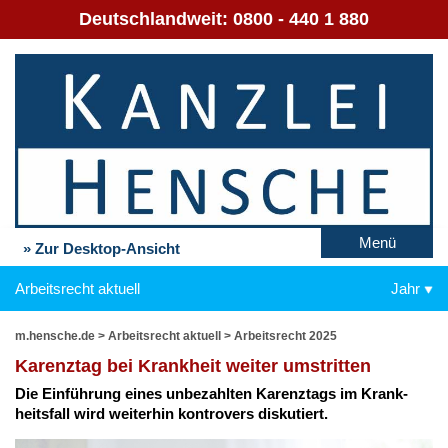
Deutschlandweit:
0800 - 440 1 880
Menü
» Zur Desktop-Ansicht
Arbeitsrecht aktuell
Jahr
m.hensche.de
>
Arbeitsrecht aktuell
>
Arbeitsrecht 2025
Ka­renz­tag bei Krank­heit wei­ter um­strit­ten
Die Ein­füh­rung ei­nes un­be­zahl­ten Ka­renz­tags im Krank­
heits­fall wird wei­ter­hin kon­tro­vers dis­ku­tiert.