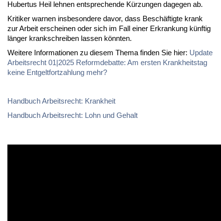
Hu­ber­tus Heil leh­nen ent­spre­chen­de Kür­zun­gen da­ge­gen ab.
Kri­ti­ker war­nen ins­be­son­de­re da­vor, dass Be­schäf­tig­te krank
zur Ar­beit er­schei­nen oder sich im Fall ei­ner Er­kran­kung künf­tig
län­ger krank­schrei­ben las­sen könn­ten.
Wei­te­re In­for­ma­tio­nen zu die­sem The­ma fin­den Sie hier:
Up­date
Ar­beits­recht 01|2025 Re­form­de­bat­te: Am ers­ten Krank­heits­tag
kei­ne Ent­gelt­fort­zah­lung mehr?
Hand­buch Ar­beits­recht: Krank­heit
Hand­buch Ar­beits­recht: Lohn und Ge­halt