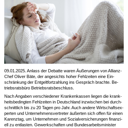
09.01.2025. An­lass der De­bat­te wa­ren Äu­ße­run­gen von Al­li­anz-
Chef Oli­ver Bä­te, der an­ge­sichts ho­her Fehl­zei­ten ei­ne Ein­
schrän­kung der Ent­gelt­fort­zah­lung ins Ge­spräch brach­te. Be­
triebs­rats­bü­ro Be­triebs­rats­be­schluss.
Nach An­ga­ben ver­schie­de­ner Kran­ken­kas­sen lie­gen die krank­
heits­be­ding­ten Fehl­zei­ten in Deutsch­land in­zwi­schen bei durch­
schnitt­lich bis zu 20 Ta­gen pro Jahr. Auch an­de­re Wirt­schafts­ex­
per­ten und Un­ter­neh­mens­ver­tre­ter äu­ßer­ten sich of­fen für ei­nen
Ka­renz­tag, um Un­ter­neh­men und So­zi­al­ver­si­che­run­gen fi­nan­zi­
ell zu ent­las­ten. Ge­werk­schaf­ten und Bun­des­ar­beits­mi­nis­ter