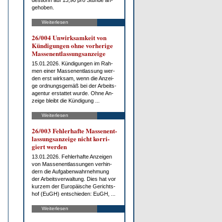
dest­lohn auf 13,90 pro St­un­de an­
ge­ho­ben.
Weiterlesen
26/004 Un­wirk­sam­keit von
Kün­di­gun­gen oh­ne vor­he­ri­ge
Mas­sen­ent­las­sungs­an­zei­ge
15.01.2026. Kün­di­gun­gen im Rah­
men ei­ner Mas­sen­ent­las­sung wer­
den erst wirk­sam, wenn die An­zei­
ge ord­nungs­ge­mäß bei der Ar­beits­
agen­tur er­stat­tet wur­de. Oh­ne An­
zei­ge bleibt die Kün­di­gung ...
Weiterlesen
26/003 Feh­ler­haf­te Mas­sen­ent­
las­sungs­an­zei­ge nicht kor­ri­
giert wer­den
13.01.2026. Feh­ler­haf­te An­zei­gen
von Mas­sen­ent­las­sun­gen ver­hin­
dern die Auf­ga­ben­wahr­neh­mung
der Ar­beits­ver­wal­tung. Dies hat vor
kur­zem der Eu­ro­päi­sche Ge­richts­
hof (EuGH) ent­schie­den: EuGH, ...
Weiterlesen