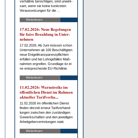
ver­hält­nis be­rech­ti­gen, sind un­wirk­
sam, wenn sie kei­ne kon­kre­ten
Vor­aus­set­zun­gen für die ...
Weiterlesen
17.02.2026: Neue Re­ge­lun­gen
für fai­re Be­zah­lung in Un­ter­
neh­men
17.02.2026. Ab Ju­ni müs­sen schon
Un­ter­neh­men ab 100 Be­schäf­tig­ten
neue Ent­gelt­tranz­pa­renz­pflich­ten
er­fül­len und bei Lohn­ge­fäl­len Maß­
nah­men er­grei­fen. Grund­la­ge ist ei­
ne ent­spre­chen­de EU-Richt­li­nie.
Weiterlesen
11.02.2026: Warn­streiks im
öf­fent­li­chen Dienst im Rah­men
ak­tu­el­ler Ta­rif­ver­ha...
11.02.2026 Im öf­fent­li­chen Dienst
fin­den der­zeit er­neut Ta­rif­ver­hand­
lun­gen zwi­schen den zu­stän­di­gen
Ge­werk­schaf­ten und den je­wei­li­gen
Ar­beit­ge­ber­ver­tre­tun­gen statt.
Weiterlesen