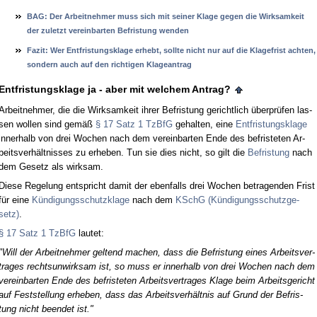
BAG: Der Ar­beit­neh­mer muss sich mit sei­ner Kla­ge ge­gen die Wirk­sam­keit
der zu­letzt ver­ein­bar­ten Be­fris­tung wen­den
Fa­zit: Wer Ent­fris­tungs­kla­ge er­hebt, soll­te nicht nur auf die Kla­ge­frist ach­ten,
son­dern auch auf den rich­ti­gen Kla­ge­an­trag
Ent­fris­tungs­kla­ge ja - aber mit wel­chem An­trag?
Ar­beit­neh­mer, die die Wirk­sam­keit ih­rer Be­fris­tung ge­richt­lich über­prüfen las­
sen wol­len sind gemäß
§ 17 Satz 1 Tz­B­fG
ge­hal­ten, ei­ne
Ent­fris­tungs­kla­ge
in­ner­halb von drei Wo­chen nach dem ver­ein­bar­ten En­de des be­fris­te­ten Ar­
beits­verhält­nis­ses zu er­he­ben. Tun sie dies nicht, so gilt die
Be­fris­tung
nach
dem Ge­setz als wirk­sam.
Die­se Re­ge­lung ent­spricht da­mit der eben­falls drei Wo­chen be­tra­gen­den Frist
für ei­ne
Kündi­gungs­schutz­kla­ge
nach dem
KSchG (Kündi­gungs­schutz­ge­
setz)
.
§ 17 Satz 1 Tz­B­fG
lau­tet:
"Will der Ar­beit­neh­mer gel­tend ma­chen, dass die Be­fris­tung ei­nes Ar­beits­ver­
tra­ges rechts­un­wirk­sam ist, so muss er in­ner­halb von drei Wo­chen nach dem
ver­ein­bar­ten En­de des be­fris­te­ten Ar­beits­ver­tra­ges Kla­ge beim Ar­beits­ge­richt
auf Fest­stel­lung er­he­ben, dass das Ar­beits­verhält­nis auf Grund der Be­fris­
tung nicht be­en­det ist."