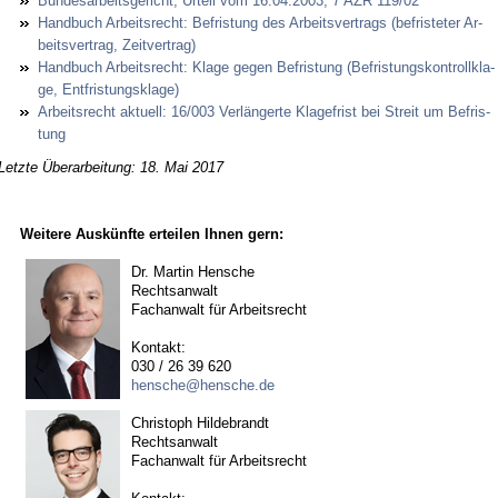
Bun­des­ar­beits­ge­richt, Ur­teil vom 16.04.2003, 7 AZR 119/02
Hand­buch Ar­beits­recht: Be­fris­tung des Ar­beits­ver­trags (be­fris­te­ter Ar­
beits­ver­trag, Zeit­ver­trag)
Hand­buch Ar­beits­recht: Kla­ge ge­gen Be­fris­tung (Be­fris­tungs­kon­troll­kla­
ge, Ent­fris­tungs­kla­ge)
Ar­beits­recht ak­tu­ell: 16/003 Verlänger­te Kla­ge­frist bei Streit um Be­fris­
tung
Letzte Überarbeitung: 18. Mai 2017
Weitere Auskünfte erteilen Ihnen gern:
Dr. Martin Hensche
Rechtsanwalt
Fachanwalt für Arbeitsrecht
Kontakt:
030 / 26 39 620
hensche@hensche.de
Christoph Hildebrandt
Rechtsanwalt
Fachanwalt für Arbeitsrecht