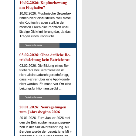
10.02.2026: Kopf­tuch­zwang
am Flug­ha­fen?
10.02.2026. Mus­li­mi­sche Be­wer­be­
rin­nen nicht ein­zu­stel­len, weil die­se
ein Kopf­tuch tra­gen stellt in den
meis­ten Fäl­len ei­ne recht­lich un­zu­
läs­si­ge Dis­kri­mi­nie­rung dar, da das
Tra­gen ei­nes Kopf­tuchs ...
Weiterlesen
03.02.2026: Oh­ne ört­li­che Be­
triebs­lei­tung kein Be­triebs­rat
03.02.2026. Die Bil­dung ei­nes Be­
triebs­rats bei Lie­fer­diens­ten ist
nicht al­lein da­durch ge­recht­fer­tigt,
dass Fah­rer über ei­ne App ko­or­di­
niert wer­den. Es muss vor Ort ei­ne
Lei­tungs­funk­ti­on aus­ge­übt ...
Weiterlesen
20.01.2026: Neu­re­ge­lun­gen
zum Jah­res­be­ginn 2026
20.01.2026. Zum Ja­nu­ar 2026 stei­
gen die Bei­trags­be­mes­sungs­gren­
zen in der So­zi­al­ver­si­che­rung. Au­
ßer­dem wur­de der ge­setz­li­che Min­