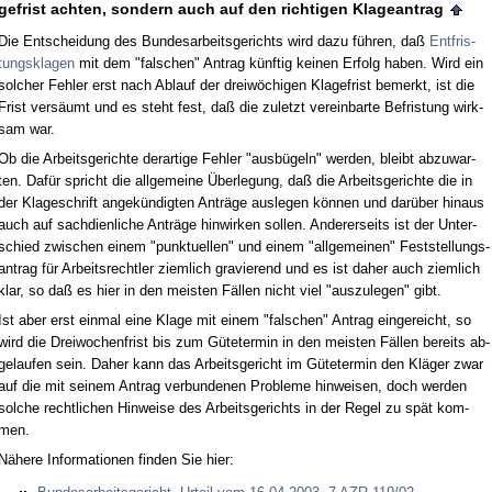
ge­frist ach­ten, son­dern auch auf den rich­ti­gen Kla­ge­an­trag
Die Ent­schei­dung des Bun­des­ar­beits­ge­richts wird da­zu führen, daß
Ent­fris­
tungs­kla­gen
mit dem "fal­schen" An­trag künf­tig kei­nen Er­folg ha­ben. Wird ein
sol­cher Feh­ler erst nach Ab­lauf der dreiwöchi­gen Kla­ge­frist be­merkt, ist die
Frist versäumt und es steht fest, daß die zu­letzt ver­ein­bar­te Be­fris­tung wirk­
sam war.
Ob die Ar­beits­ge­rich­te der­ar­ti­ge Feh­ler "ausbügeln" wer­den, bleibt ab­zu­war­
ten. Dafür spricht die all­ge­mei­ne Über­le­gung, daß die Ar­beits­ge­rich­te die in
der Kla­ge­schrift an­gekündig­ten Anträge aus­le­gen können und darüber hin­aus
auch auf sach­dien­li­che Anträge hin­wir­ken sol­len. An­de­rer­seits ist der Un­ter­
schied zwi­schen ei­nem "punk­tu­el­len" und ei­nem "all­ge­mei­nen" Fest­stel­lungs­
an­trag für Ar­beits­recht­ler ziem­lich gra­vie­rend und es ist da­her auch ziem­lich
klar, so daß es hier in den meis­ten Fällen nicht viel "aus­zu­le­gen" gibt.
Ist aber erst ein­mal ei­ne Kla­ge mit ei­nem "fal­schen" An­trag ein­ge­reicht, so
wird die Drei­wo­chen­frist bis zum Güte­ter­min in den meis­ten Fällen be­reits ab­
ge­lau­fen sein. Da­her kann das Ar­beits­ge­richt im Güte­ter­min den Kläger zwar
auf die mit sei­nem An­trag ver­bun­de­nen Pro­ble­me hin­wei­sen, doch wer­den
sol­che recht­li­chen Hin­wei­se des Ar­beits­ge­richts in der Re­gel zu spät kom­
men.
Nähe­re In­for­ma­tio­nen fin­den Sie hier: