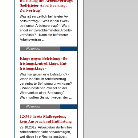
Be­fris­tung des Ar­beits­ver­trags
(be­fris­te­ter Ar­beits­ver­trag,
Zeit­ver­trag)
Was ist ein zeit­lich be­fris­te­ter Ar­
beits­ver­trag? - Was ist ein zweck­
be­fris­te­ter Ar­beits­ver­trag? - Wann
en­det ein zweck­be­fris­te­tes Ar­beits­
ver­hält­nis? - Kann ein be­fris­te­ter
Ar­beits­ver­trag ...
Weiterlesen
Kla­ge ge­gen Be­fris­tung (Be­
fris­tungs­kon­troll­kla­ge, Ent­
fris­tungs­kla­ge)
Was tun ge­gen ei­ne Be­fris­tung? -
Wann ist ei­ne im Ar­beits­ver­trag
ver­ein­bar­te Be­fris­tung un­wirk­sam?
- Wann be­ste­hen Zwei­fel an der
Wirk­sam­keit ei­ner Be­fris­tung? -
Wann soll­ten Sie sich we­gen der ...
Weiterlesen
12/343 Trotz Maß­re­ge­lung
kein An­spruch auf Ent­fris­tung
29.10.2012. Ar­beit­ge­ber dür­fen ih­re
Ar­beit­neh­mer nicht be­nach­tei­li­gen,
weil die­se ih­re Rech­te aus­üben.