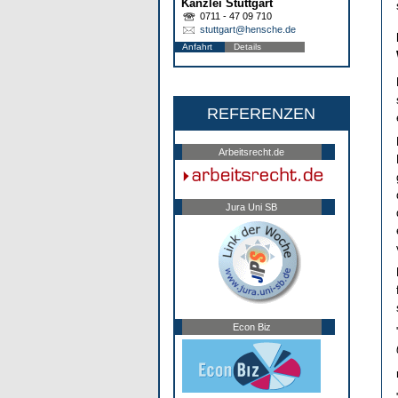
Kanzlei Stuttgart
0711 - 47 09 710
stuttgart@hensche.de
Anfahrt
Details
REFERENZEN
Arbeitsrecht.de
Jura Uni SB
Econ Biz