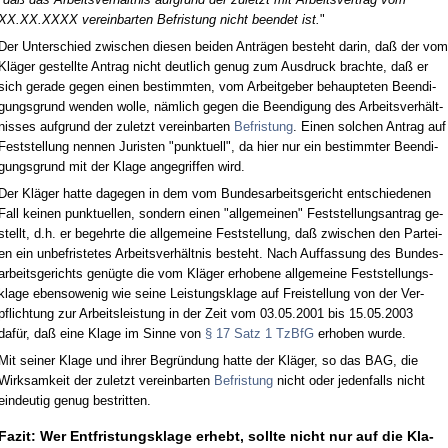
XX.XX.XXXX ver­ein­bar­ten Be­fris­tung nicht be­en­det ist.
"
Der Un­ter­schied zwi­schen die­sen bei­den Anträgen be­steht dar­in, daß der vom
Kläger ge­stell­te An­trag nicht deut­lich ge­nug zum Aus­druck brach­te, daß er
sich ge­ra­de ge­gen ei­nen be­stimm­ten, vom Ar­beit­ge­ber be­haup­te­ten Be­en­di­
gungs­grund wen­den wol­le, nämlich ge­gen die Be­en­di­gung des Ar­beits­verhält­
nis­ses auf­grund der zu­letzt ver­ein­bar­ten
Be­fris­tung
. Ei­nen sol­chen An­trag auf
Fest­stel­lung nen­nen Ju­ris­ten "punk­tu­ell", da hier nur ein be­stimm­ter Be­en­di­
gungs­grund mit der Kla­ge an­ge­grif­fen wird.
Der Kläger hat­te da­ge­gen in dem vom Bun­des­ar­beits­ge­richt ent­schie­de­nen
Fall kei­nen punk­tu­el­len, son­dern ei­nen "all­ge­mei­nen" Fest­stel­lungs­an­trag ge­
stellt, d.h. er be­gehr­te die all­ge­mei­ne Fest­stel­lung, daß zwi­schen den Par­tei­
en ein un­be­fris­te­tes Ar­beits­verhält­nis be­steht. Nach Auf­fas­sung des Bun­des­
ar­beits­ge­richts genügte die vom Kläger er­ho­be­ne all­ge­mei­ne Fest­stel­lungs­
kla­ge eben­so­we­nig wie sei­ne Leis­tungs­kla­ge auf Frei­stel­lung von der Ver­
pflich­tung zur Ar­beits­leis­tung in der Zeit vom 03.05.2001 bis 15.05.2003
dafür, daß ei­ne Kla­ge im Sin­ne von
§ 17 Satz 1 Tz­B­fG
er­ho­ben wur­de.
Mit sei­ner Kla­ge und ih­rer Be­gründung hat­te der Kläger, so das BAG, die
Wirk­sam­keit der zu­letzt ver­ein­bar­ten
Be­fris­tung
nicht oder je­den­falls nicht
ein­deu­tig ge­nug be­strit­ten.
Fa­zit: Wer Ent­fris­tungs­kla­ge er­hebt, soll­te nicht nur auf die Kla­