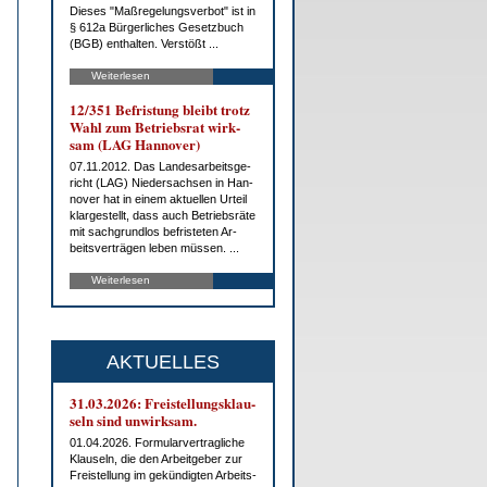
Die­ses "Maß­re­ge­lungs­ver­bot" ist in
§ 612a Bür­ger­li­ches Ge­setz­buch
(BGB) ent­hal­ten. Ver­stößt ...
Weiterlesen
12/351 Be­fris­tung bleibt trotz
Wahl zum Be­triebs­rat wirk­
sam (LAG Han­no­ver)
07.11.2012. Das Lan­des­ar­beits­ge­
richt (LAG) Nie­der­sach­sen in Han­
no­ver hat in ei­nem ak­tu­el­len Ur­teil
klar­ge­stellt, dass auch Be­triebs­rä­te
mit sach­grund­los be­fris­te­ten Ar­
beits­ver­trä­gen le­ben müs­sen. ...
Weiterlesen
AKTUELLES
31.03.2026: Frei­stel­lungs­klau­
seln sind un­wirk­sam.
01.04.2026. For­mu­lar­ver­trag­li­che
Klau­seln, die den Ar­beit­ge­ber zur
Frei­stel­lung im ge­kün­dig­ten Ar­beits­