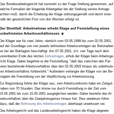
Das Bun­des­ar­beits­ge­richt hat nun­mehr zu der Fra­ge Stel­lung ge­nom­men, auf
wel­che For­ma­li­en der kla­gen­de Ar­beit­ge­ber bei der Stel­lung sei­nes An­trags
ach­ten muß, da­mit die Er­he­bung der Kla­ge ord­nungs­gemäß und da­mit in­ner­
halb der ge­setz­li­chen Frist von drei Wo­chen er­folgt ist.
Der Streit­fall: Ar­beit­neh­mer er­hebt Kla­ge auf Fest­stel­lung ei­nes
un­be­fris­te­ten Ar­beits­verhält­nis­ses
Der Kläger war für zwei Jah­re, nämlich vom 03.05.1999 bis zum 02.05.2001,
auf der Grund­la­ge von vier je­weils be­fris­te­ten Ar­beits­verträgen als Be­ton­ar­bei­
ter bei der Be­klag­ten beschäftigt. Am 07.05.2001, d.h. vier Ta­ge nach dem
ver­ein­bar­ten En­de des letz­ten
Zeit­ver­tra­ges
, er­hob der Kläger beim Ar­beits­ge­
richt Kla­ge. Da­bei be­gehr­te er die Fest­stel­lung, "daß das zwi­schen den Par­
tei­en be­ste­hen­de Ar­beits­verhält­nis über den 02.05.2003 hin­aus als un­be­fris­te­
tes Ar­beits­verhält­nis fort­be­steht." Außer­dem ver­lang­te der Kläger von der Be­
klag­ten die Frei­stel­lung von der Ver­pflich­tung zur Ar­beits­leis­tung.
Zur Be­gründung führ­te der Kläger aus, sein Ar­beits­zeit­kon­to ha­be ein Zeit­gut­
ha­ben von 70 St­un­den. Das könne nur durch Frei­stel­lung in der Zeit vom
03.05.2001 bis zum 15.05.2001 aus­ge­gli­chen wer­den. Da­her be­ste­he das Ar­
beits­verhält­nis über die Zwei­jah­res­gren­ze hin­aus fort. Dies wie­der­um führe
da­zu, daß die
Be­fris­tung des Ar­beits­ver­tra­ges
über­haupt un­wirk­sam sei.
Das Ar­beits­ge­richt und das Lan­des­ar­beits­ge­richt ha­ben die Kla­ge ab­ge­wie­