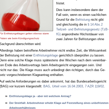
fris­tet.
Dies kann ins­be­son­de­re dann der
Fall sein, wenn es ei­nen sach­li­chen
Grund für die
Be­fris­tung
nicht gibt
und gleich­zei­tig die in
§ 14 Abs.2
Teil­zeit- und Be­fris­tungs­ge­setz (Tz­B­
Für Ent­fris­tungs­kla­gen gel­ten eben­so star­re
fG)
an­ge­ord­ne­te Höchst­dau­er von
Fris­ten wie beim Kün­di­gungs­schutz
zwei Jah­ren für Be­fris­tun­gen oh­ne
Sach­grund über­schrit­ten wird.
Al­ler­dings ha­ben be­trof­fe­ne Ar­beit­neh­mer nicht end­los Zeit, die Wirk­sam­keit
der Be­fris­tung mit ei­ner
Ent­fris­tungs­kla­ge
ge­richt­lich über­prü­fen zu las­sen.
Denn ei­ne sol­che Kla­ge muss spä­tes­tens drei Wo­chen nach dem ver­ein­bar­
ten En­de des Ar­beits­ver­trags beim Ar­beits­ge­richt ein­ge­gan­gen sein. Und
nicht nur das: Die Kla­ge muss auch un­be­dingt den rich­ti­gen, durch das Ge­
setz vor­ge­schrie­be­nen Kla­ge­an­trag ent­hal­ten.
Auf wel­che An­for­de­run­gen es da­bei an­kommt, hat das Bun­des­ar­beits­ge­richt
(BAG) vor kur­zem klar­ge­stellt:
BAG, Ur­teil vom 16.04.2003, 7 AZR 119/02
.
Ent­fris­tungs­kla­ge ja - aber mit wel­chem An­trag?
Der Streit­fall: Ar­beit­neh­mer er­hebt Kla­ge auf Fest­stel­lung ei­nes un­be­fris­te­ten
Ar­beits­verhält­nis­ses