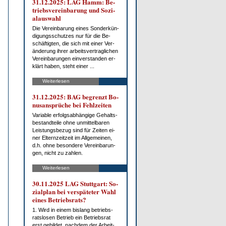
31.12.2025: LAG Hamm: Be­
triebs­ver­ein­ba­rung und So­zi­
al­aus­wahl
Die Ver­ein­ba­rung ei­nes Son­der­kün­
di­gungs­schut­zes nur für die Be­
schäf­tig­ten, die sich mit ei­ner Ver­
än­de­rung ih­rer ar­beits­ver­trag­li­chen
Ver­ein­ba­run­gen ein­ver­stan­den er­
klärt ha­ben, steht ei­ner ...
Weiterlesen
31.12.2025: BAG be­grenzt Bo­
nus­an­sprü­che bei Fehl­zei­ten
Va­ria­ble er­folgs­ab­hän­gi­ge Ge­halts­
be­stand­tei­le oh­ne un­mit­tel­ba­ren
Leis­tungs­be­zug sind für Zei­ten ei­
ner El­tern­zeit­zeit im All­ge­mei­nen,
d.h. oh­ne be­son­de­re Ver­ein­ba­run­
gen, nicht zu zah­len.
Weiterlesen
30.11.2025 LAG Stutt­gart: So­
zi­al­plan bei ver­spä­te­ter Wahl
ei­nes Be­triebs­rats?
1. Wird in ei­nem bis­lang be­triebs­
rats­lo­sen Be­trieb ein Be­triebs­rat
erst ge­bil­det, nach­dem der Ar­beit­