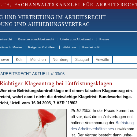
LTE, FACHANWALTSKANZLEI FÜR ARBEITSRECH
G UND VERTRETUNG IM ARBEITSRECHT
NDUNG UND AUFHEBUNGSVERTRAG
|
|
|
itsrecht
Gesetze zum Arbeitsrecht
Urteile zum Arbeitsrecht
Presse
|
|
|
eitsrecht Muster
Ratgeber Gebühren
Webinare
Kanzleiprofil
nover
Köln
München
Nürnberg
Stuttgart
Anwälte
ARBEITSRECHT AKTUELL // 03/05
Rich­ti­ger Kla­ge­an­trag bei Ent­fris­tungs­kla­gen
Wer ei­ne Be­fris­tungs­kon­troll­kla­ge mit ei­nem fal­schen Kla­ge­an­trag ein­
reicht, wahrt da­mit nicht die drei­wö­chi­ge Kla­ge­frist: Bun­des­ar­beits­ge­
richt, Ur­teil vom 16.04.2003, 7 AZR 119/02
25.10.2003.
In der Pra­xis kommt es
oft vor, daß die in Zeit­ver­trä­gen ent­
hal­te­ne Ver­ein­ba­rung der
Be­fris­tung
des Ar­beits­ver­hält­nis­ses
un­wirk­sam
ist. Der Ver­trag be­steht dann un­be­