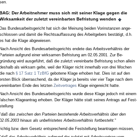
sen.
BAG: Der Ar­beit­neh­mer muss sich mit sei­ner Kla­ge ge­gen die
Wirk­sam­keit der zu­letzt ver­ein­bar­ten Be­fris­tung wen­den
Das Bun­des­ar­beits­ge­richt hat sich der Mei­nung bei­den Vor­in­stan­zen an­ge­
schlos­sen und da­mit die Rechts­auf­fas­sung des Ar­beit­ge­bers bestätigt, d.h.
es hat die Kla­ge ab­ge­wie­sen.
Nach An­sicht des Bun­des­ar­beits­ge­richts en­de­te das Ar­beits­verhält­nis der
Par­tei­en auf­grund ei­ner wirk­sa­men Be­fris­tung am 02.05.2001. Zur Be­
gründung wird aus­geführt, daß die zu­letzt ver­ein­bar­te Be­fris­tung schon al­lein
des­halb als wirk­sam gel­te, weil der Kläger nicht in­ner­halb von drei Wo­chen
die nach
§ 17 Satz 1 Tz­B­fG
ge­bo­te­ne Kla­ge er­ho­ben hat. Dies ist auf den
ers­ten Blick über­ra­schend, da der Kläger ja be­reits vier vier Ta­ge nach dem
ver­ein­bar­ten En­de des letz­ten
Zeit­ver­tra­ges
Kla­ge ein­ge­reicht hat­te.
Nach An­sicht des Bun­des­ar­beits­ge­richts wur­de die­se Kla­ge je­doch mit ei­nem
fal­schen Kla­ge­an­trag er­ho­ben. Der Kläger hätte statt sei­nes An­trags auf Fest­
stel­lung
"
daß das zwi­schen den Par­tei­en be­ste­hen­de Ar­beits­verhält­nis über den
02.05.2003 hin­aus als un­be­fris­te­tes Ar­beits­verhält­nis fort­be­steht.
"
rich­tig bzw. dem Ge­setz ent­spre­chend die Fest­stel­lung be­an­tra­gen müssen,
"
daß das Ar­beits­verhält­nis auf­grund der zu­letzt mit Ar­beits­ver­trag vom