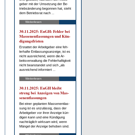
ge­ber mit der Um­set­zung der Be­
trieb­s­än­de­rung be­gon­nen hat, steht
dem Be­triebs­rat nach ...
Weiterlesen
30.11.2025: EuGH: Feh­ler bei
Mas­sen­ent­las­sun­gen und Kün­
di­gungs­fris­ten
Er­stat­tet der Ar­beit­ge­ber ei­ne feh­
ler­haf­te Ent­las­sungs­an­zei­ge, ist es
nicht aus­rei­chend, wenn die Ar­
beits­ver­wal­tung die Feh­ler­haf­tig­keit
nicht be­an­stan­det und sich „als
aus­rei­chend in­for­miert ...
Weiterlesen
30.11.2025: EuGH bleibt
streng bei An­zei­gen von Mas­
sen­ent­las­sun­gen
Bei ei­ner ge­plan­ten Mas­sen­ent­las­
sung ist es un­zu­läs­sig, dass der
Ar­beit­ge­ber vor ih­rer An­zei­ge kün­
di­gen kann und ei­ne Kün­di­gung
nach­träg­lich wirk­sam wird, wenn
Män­gel der An­zei­ge be­ho­ben sind.