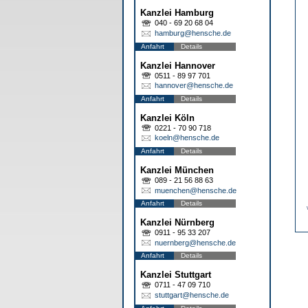
Kanzlei Hamburg
040 - 69 20 68 04
hamburg@hensche.de
Anfahrt
Details
Kanzlei Hannover
0511 - 89 97 701
hannover@hensche.de
Anfahrt
Details
Kanzlei Köln
0221 - 70 90 718
koeln@hensche.de
Anfahrt
Details
Kanzlei München
089 - 21 56 88 63
muenchen@hensche.de
Anfahrt
Details
Kanzlei Nürnberg
0911 - 95 33 207
nuernberg@hensche.de
Anfahrt
Details
Kanzlei Stuttgart
0711 - 47 09 710
stuttgart@hensche.de