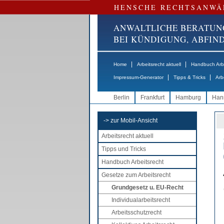
HENSCHE RECHTSANWÄ
ANWALTLICHE BERATUN
BEI KÜNDIGUNG, ABFI
|
|
Home
Arbeitsrecht aktuell
Handbuch Arbe
|
|
Impressum-Generator
Tipps & Tricks
Arb
Berlin
Frankfurt
Hamburg
Han
-> zur Mobil-Ansicht
Arbeitsrecht aktuell
Tipps und Tricks
Handbuch Arbeitsrecht
Gesetze zum Arbeitsrecht
Grundgesetz u. EU-Recht
Individualarbeitsrecht
Arbeitsschutzrecht