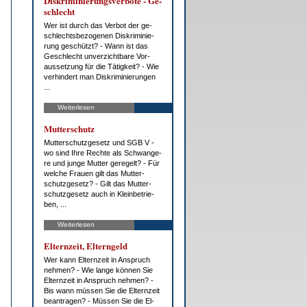
Dis­kri­mi­nie­rungs­ver­bo­te - Ge­
schlecht
Wer ist durch das Ver­bot der ge­
schlechts­be­zo­ge­nen Dis­kri­mi­nie­
rung ge­schützt? - Wann ist das
Ge­schlecht un­ver­zicht­ba­re Vor­
aus­set­zung für die Tä­tig­keit? - Wie
ver­hin­dert man Dis­kri­mi­nie­run­gen
...
Weiterlesen
Mut­ter­schutz
Mut­ter­schutz­ge­setz und SGB V -
wo sind Ih­re Rech­te als Schwan­ge­
re und jun­ge Mut­ter ge­re­gelt? - Für
wel­che Frau­en gilt das Mut­ter­
schutz­ge­setz? - Gilt das Mut­ter­
schutz­ge­setz auch in Klein­be­trie­
ben, ...
Weiterlesen
El­tern­zeit, El­tern­geld
Wer kann El­tern­zeit in An­spruch
neh­men? - Wie lan­ge kön­nen Sie
El­tern­zeit in An­spruch neh­men? -
Bis wann müs­sen Sie die El­tern­zeit
be­an­tra­gen? - Müs­sen Sie die El­