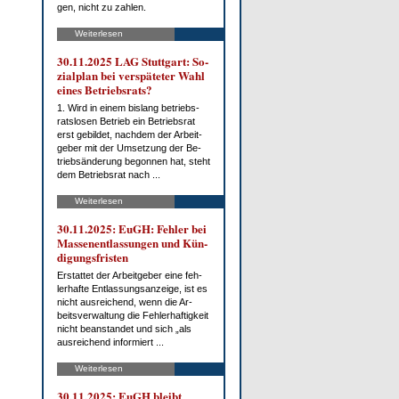
gen, nicht zu zah­len.
Weiterlesen
30.11.2025 LAG Stutt­gart: So­
zi­al­plan bei ver­spä­te­ter Wahl
ei­nes Be­triebs­rats?
1. Wird in ei­nem bis­lang be­triebs­
rats­lo­sen Be­trieb ein Be­triebs­rat
erst ge­bil­det, nach­dem der Ar­beit­
ge­ber mit der Um­set­zung der Be­
trieb­s­än­de­rung be­gon­nen hat, steht
dem Be­triebs­rat nach ...
Weiterlesen
30.11.2025: EuGH: Feh­ler bei
Mas­sen­ent­las­sun­gen und Kün­
di­gungs­fris­ten
Er­stat­tet der Ar­beit­ge­ber ei­ne feh­
ler­haf­te Ent­las­sungs­an­zei­ge, ist es
nicht aus­rei­chend, wenn die Ar­
beits­ver­wal­tung die Feh­ler­haf­tig­keit
nicht be­an­stan­det und sich „als
aus­rei­chend in­for­miert ...
Weiterlesen
30.11.2025: EuGH bleibt