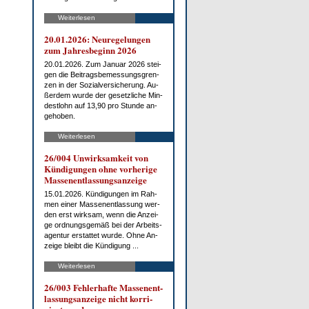
Weiterlesen
20.01.2026: Neu­re­ge­lun­gen
zum Jah­res­be­ginn 2026
20.01.2026. Zum Ja­nu­ar 2026 stei­
gen die Bei­trags­be­mes­sungs­gren­
zen in der So­zi­al­ver­si­che­rung. Au­
ßer­dem wur­de der ge­setz­li­che Min­
dest­lohn auf 13,90 pro St­un­de an­
ge­ho­ben.
Weiterlesen
26/004 Un­wirk­sam­keit von
Kün­di­gun­gen oh­ne vor­he­ri­ge
Mas­sen­ent­las­sungs­an­zei­ge
15.01.2026. Kün­di­gun­gen im Rah­
men ei­ner Mas­sen­ent­las­sung wer­
den erst wirk­sam, wenn die An­zei­
ge ord­nungs­ge­mäß bei der Ar­beits­
agen­tur er­stat­tet wur­de. Oh­ne An­
zei­ge bleibt die Kün­di­gung ...
Weiterlesen
26/003 Feh­ler­haf­te Mas­sen­ent­
las­sungs­an­zei­ge nicht kor­ri­