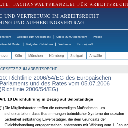
LTE, FACHANWALTSKANZLEI FÜR ARBEITSRECH
G UND VERTRETUNG IM ARBEITSRECHT
NDUNG UND AUFHEBUNGSVERTRAG
|
|
|
itsrecht
Gesetze zum Arbeitsrecht
Urteile zum Arbeitsrecht
Presse
|
|
|
eitsrecht Muster
Ratgeber Gebühren
Webinare
Kanzleiprofil
nover
Köln
München
Nürnberg
Stuttgart
Anwälte
GESETZE ZUM ARBEITSRECHT
10: Richtlinie 2006/54/EG des Europäischen
Parlaments und des Rates vom 05.07.2006
(Richtlinie 2006/54/EG)
Art. 10 Durchführung in Bezug auf Selbständige
(1)
Die Mitgliedstaaten treffen die notwendigen Maßnahmen, um
sicherzustellen, dass Bestimmungen betrieblicher Systeme der sozialen
Sicherheit selbständig Erwerbstätiger, die dem Grundsatz der
Gleichbehandlung entgegenstehen, spätestens mit Wirkung vom 1. Januar