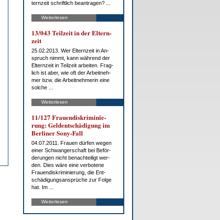
tern­zeit schrift­lich be­an­tra­gen? ...
Weiterlesen
13/043 Teil­zeit in der El­tern­
zeit
25.02.2013. Wer El­tern­zeit in An­
spruch nimmt, kann wäh­rend der
El­tern­zeit in Teil­zeit ar­bei­ten. Frag­
lich ist aber, wie oft der Ar­beit­neh­
mer bzw. die Ar­beit­neh­me­rin ei­ne
sol­che ...
Weiterlesen
11/127 Frau­en­dis­kri­mi­nie­
rung: Gel­dent­schä­di­gung im
Ber­li­ner So­ny-Fall
04.07.2011. Frau­en dür­fen we­gen
ei­ner Schwan­ger­schaft bei Be­för­
de­run­gen nicht be­nach­tei­ligt wer­
den. Dies wä­re ei­ne ver­bo­te­ne
Frau­en­dis­kri­mi­nie­rung, die Ent­
schä­di­gungs­an­sprü­che zur Fol­ge
hat. Im ...
Weiterlesen