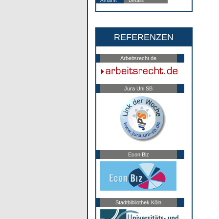
Anfahrt
Details
REFERENZEN
Arbeitsrecht.de
Jura Uni SB
Econ Biz
Stadtbibliothek Köln