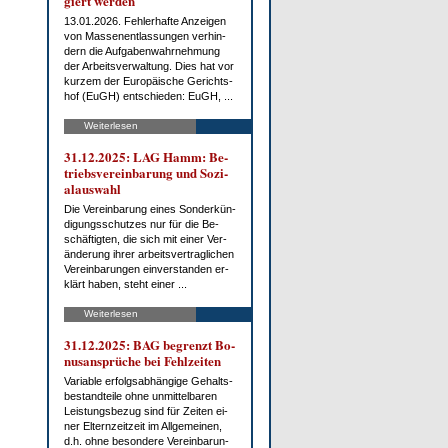
giert wer­den
13.01.2026. Feh­ler­haf­te An­zei­gen
von Mas­sen­ent­las­sun­gen ver­hin­
dern die Auf­ga­ben­wahr­neh­mung
der Ar­beits­ver­wal­tung. Dies hat vor
kur­zem der Eu­ro­päi­sche Ge­richts­
hof (EuGH) ent­schie­den: EuGH, ...
Weiterlesen
31.12.2025: LAG Hamm: Be­
triebs­ver­ein­ba­rung und So­zi­
al­aus­wahl
Die Ver­ein­ba­rung ei­nes Son­der­kün­
di­gungs­schut­zes nur für die Be­
schäf­tig­ten, die sich mit ei­ner Ver­
än­de­rung ih­rer ar­beits­ver­trag­li­chen
Ver­ein­ba­run­gen ein­ver­stan­den er­
klärt ha­ben, steht ei­ner ...
Weiterlesen
31.12.2025: BAG be­grenzt Bo­
nus­an­sprü­che bei Fehl­zei­ten
Va­ria­ble er­folgs­ab­hän­gi­ge Ge­halts­
be­stand­tei­le oh­ne un­mit­tel­ba­ren
Leis­tungs­be­zug sind für Zei­ten ei­
ner El­tern­zeit­zeit im All­ge­mei­nen,
d.h. oh­ne be­son­de­re Ver­ein­ba­run­