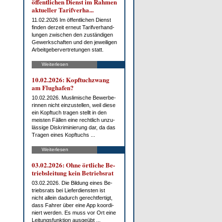
öf­fent­li­chen Dienst im Rah­men
ak­tu­el­ler Ta­rif­ver­ha...
11.02.2026 Im öf­fent­li­chen Dienst
fin­den der­zeit er­neut Ta­rif­ver­hand­
lun­gen zwi­schen den zu­stän­di­gen
Ge­werk­schaf­ten und den je­wei­li­gen
Ar­beit­ge­ber­ver­tre­tun­gen statt.
Weiterlesen
10.02.2026: Kopf­tuch­zwang
am Flug­ha­fen?
10.02.2026. Mus­li­mi­sche Be­wer­be­
rin­nen nicht ein­zu­stel­len, weil die­se
ein Kopf­tuch tra­gen stellt in den
meis­ten Fäl­len ei­ne recht­lich un­zu­
läs­si­ge Dis­kri­mi­nie­rung dar, da das
Tra­gen ei­nes Kopf­tuchs ...
Weiterlesen
03.02.2026: Oh­ne ört­li­che Be­
triebs­lei­tung kein Be­triebs­rat
03.02.2026. Die Bil­dung ei­nes Be­
triebs­rats bei Lie­fer­diens­ten ist
nicht al­lein da­durch ge­recht­fer­tigt,
dass Fah­rer über ei­ne App ko­or­di­
niert wer­den. Es muss vor Ort ei­ne
Lei­tungs­funk­ti­on aus­ge­übt ...