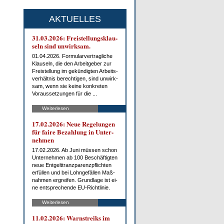
AKTUELLES
31.03.2026: Frei­stel­lungs­klau­
seln sind un­wirk­sam.
01.04.2026. For­mu­lar­ver­trag­li­che
Klau­seln, die den Ar­beit­ge­ber zur
Frei­stel­lung im ge­kün­dig­ten Ar­beits­
ver­hält­nis be­rech­ti­gen, sind un­wirk­
sam, wenn sie kei­ne kon­kre­ten
Vor­aus­set­zun­gen für die ...
Weiterlesen
17.02.2026: Neue Re­ge­lun­gen
für fai­re Be­zah­lung in Un­ter­
neh­men
17.02.2026. Ab Ju­ni müs­sen schon
Un­ter­neh­men ab 100 Be­schäf­tig­ten
neue Ent­gelt­tranz­pa­renz­pflich­ten
er­fül­len und bei Lohn­ge­fäl­len Maß­
nah­men er­grei­fen. Grund­la­ge ist ei­
ne ent­spre­chen­de EU-Richt­li­nie.
Weiterlesen
11.02.2026: Warn­streiks im