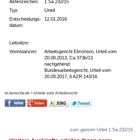
Akten­zeichen:
1 Sa 232/15
Typ:
Urteil
Ent­scheid­ungs­
12.01.2016
datum:
Leit­sätze:
Vor­ins­tan­zen:
Arbeitsgericht Elmshorn, Urteil vom
20.08.2013, Ca 373b/13
nachgehend:
Bundesarbeitsgericht, Urteil vom
20.09.2017, 6 AZR 143/16
m.hensche.de
>
Urteile zum Arbeitsrecht
zum ganzen Urteil 1 Sa 232/15