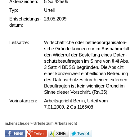
Akten­zeichen:
5 Sa 425/09
Typ:
Urteil
Ent­scheid­ungs­
28.05.2009
datum:
Leit­sätze:
Wirt­schaft­li­che oder be­triebs­or­ga­ni­sa­to­ri­
sche Gründe können nur im Aus­nah­me­fall
den Wi­der­ruf der Be­stel­lung ei­nes Da­ten­
schutz­be­auf­trag­ten im Sin­ne von § 4f Abs.
3 Satz 4 BDSG be­gründen. Die Ab­sicht
ei­ner kon­zern­weit ein­heit­li­chen Be­treu­ung
des Da­ten­schut­zes durch ei­nen ex­ter­nen
Be­auf­trag­ten ist kein wich­ti­ger Grund im
Sin­ne die­ser Vor­schrift. (Rn.35)
Vor­ins­tan­zen:
Arbeitsgericht Berlin, Urteil vom
7.01.2009, 2 Ca 1165/08
m.hensche.de
>
Urteile zum Arbeitsrecht