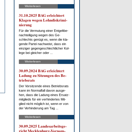
Weiterlesen
31.10.2025 BAG er­leich­tert
Kla­gen we­gen Lohn­dis­kri­mi­
nie­rung
Für die Ver­mu­tung ei­ner Ent­gelt­be­
nach­tei­li­gung we­gen des Ge­
schlechts ge­nügt es, wenn die kla­
gen­de Par­tei nach­weist, dass ein
ein­zi­ger ge­gen­ge­schlecht­li­cher Kol­
le­ge bei glei­cher oder ...
Weiterlesen
30.09.2024 BAG er­leich­tert
La­dung zu Sit­zun­gen des Be­
triebs­rats
Der Vor­sit­zen­de ei­nes Be­triebs­rats
kann im Nor­mal­fall da­von aus­ge­
hen, dass die La­dung ei­nes Er­satz­
mit­glieds für ein ver­hin­der­tes Mit­
glied nicht mög­lich ist, wenn er von
der Ver­hin­de­rung am Tag ...
Weiterlesen
30.09.2025 Lan­des­ar­beits­ge­
richt Meck­len­burg-Vor­pom­