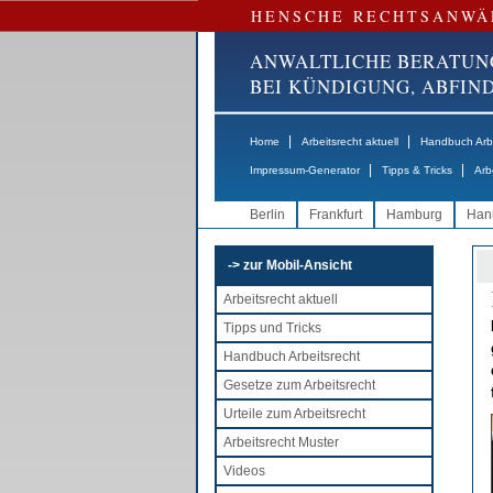
HENSCHE RECHTSANWÄ
ANWALTLICHE BERATUN
BEI KÜNDIGUNG, ABFI
|
|
Home
Arbeitsrecht aktuell
Handbuch Arbe
|
|
Impressum-Generator
Tipps & Tricks
Arb
Berlin
Frankfurt
Hamburg
Han
-> zur Mobil-Ansicht
Arbeitsrecht aktuell
Tipps und Tricks
Handbuch Arbeitsrecht
Gesetze zum Arbeitsrecht
Urteile zum Arbeitsrecht
Arbeitsrecht Muster
Videos