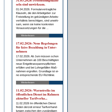
31.03.2026: Frei­stel­lungs­klau­
seln sind un­wirk­sam.
01.04.2026. For­mu­lar­ver­trag­li­che
Klau­seln, die den Ar­beit­ge­ber zur
Frei­stel­lung im ge­kün­dig­ten Ar­beits­
ver­hält­nis be­rech­ti­gen, sind un­wirk­
sam, wenn sie kei­ne kon­kre­ten
Vor­aus­set­zun­gen für die ...
Weiterlesen
17.02.2026: Neue Re­ge­lun­gen
für fai­re Be­zah­lung in Un­ter­
neh­men
17.02.2026. Ab Ju­ni müs­sen schon
Un­ter­neh­men ab 100 Be­schäf­tig­ten
neue Ent­gelt­tranz­pa­renz­pflich­ten
er­fül­len und bei Lohn­ge­fäl­len Maß­
nah­men er­grei­fen. Grund­la­ge ist ei­
ne ent­spre­chen­de EU-Richt­li­nie.
Weiterlesen
11.02.2026: Warn­streiks im
öf­fent­li­chen Dienst im Rah­men
ak­tu­el­ler Ta­rif­ver­ha...
11.02.2026 Im öf­fent­li­chen Dienst
fin­den der­zeit er­neut Ta­rif­ver­hand­
lun­gen zwi­schen den zu­stän­di­gen