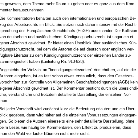
es ge­we­sen, dem The­ma mehr Raum zu ge­ben oder es ganz aus dem Kom­
men­tar her­aus­zu­neh­men.
Die Kom­men­ta­to­ren be­hal­ten auch den in­ter­na­tio­na­len und eu­ro­päi­schen Be­
zug des Ar­beits­rechts im Blick. Sie set­zen sich da­her in­ten­siv mit der Recht­
spre­chung des Eu­ro­päi­schen Ge­richts­hofs (EuGH) aus­ein­an­der. Der Kol­li­si­on
von deut­schem und aus­län­di­schem Kün­di­gungs­schutz­recht ist so­gar ein ei­
ge­ner Ab­schnitt ge­wid­met. Er bie­tet ei­nen Über­blick über aus­län­di­sches Kün­
di­gungs­schutz­recht, bei dem die Au­to­ren die auf deutsch oder eng­lisch ver­
füg­ba­re Li­te­ra­tur zu dem Kün­di­gungs­schutz­recht der ein­zel­nen Län­der zu­
sam­men­ge­stellt ha­ben (Ein­lei­tung Rn. 913-928).
An­ge­sichts der Viel­zahl an "be­en­di­gungs­re­le­van­ten" Vor­schrif­ten, auf die die
Au­to­ren ein­ge­hen, ist es fast schon et­was er­staun­lich, dass den Ge­set­zes­
vor­schrif­ten zur Kon­trol­le von All­ge­mei­nen Ge­schäfts­be­din­gun­gen (AGB) kein
ei­ge­ner Ab­schnitt ge­wid­met ist. Der Kom­men­tar be­sticht durch die über­sicht­li­
che, ver­ständ­li­che und trotz­dem de­tail­lier­te Dar­stel­lung der ein­zel­nen Nor­
men.
Bei je­der Vor­schrift wird zu­nächst kurz die Be­deu­tung er­läu­tert und ein Über­
blick ge­ge­ben, dann wird nä­her auf die ein­zel­nen Vor­aus­set­zun­gen ein­ge­gan­
gen. So bie­ten die Au­to­ren ei­ner­seits ei­ne sehr de­tail­lier­te Dar­stel­lung, oh­ne
beim Le­ser, wie häu­fig bei Kom­men­ta­ren, den Ef­fekt zu pro­du­zie­ren, dass
man den Wald vor lau­ter Bäu­men nicht mehr sieht.