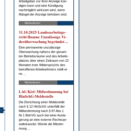
Ar­beit­ge­ber vor ih­rer An­zei­ge kün­
di­gen kann und ei­ne Kün­di­gung
nach­träg­lich wirk­sam wird, wenn
Män­gel der An­zei­ge be­ho­ben sind.
Weiterlesen
31.10.2025 Lan­des­ar­beits­ge­
richt Hamm: Un­zu­läs­si­ge Vi­
deo­über­wa­chung be­grün­det ...
Ei­ne per­ma­nen­te un­zu­läs­si­ge
Über­wa­chung na­he­zu der ge­sam­
ten Be­triebs­räu­me und des Ar­beits­
plat­zes über ei­nen Zeit­raum von 22
Mo­na­ten trotz Wi­der­spruchs des
be­trof­fe­nen Ar­beit­neh­mers stellt ei­
ne ...
Weiterlesen
LAG Kiel: Mit­be­stim­mung bei
HinSchG-Mel­de­stel­le
Die Ein­rich­tung ei­ner Mel­de­stel­le
nach § 12 HinSchG un­ter­fällt der
n
Mit­be­stim­mung nach § 87 Abs.1
Nr.1 Be­trVG auch bei ei­ner Aus­la­
ge­rung an ei­ne ex­ter­ne Rechts­an­
walts­kanz­lei. Wür­de die Mit­stim­
mung ...