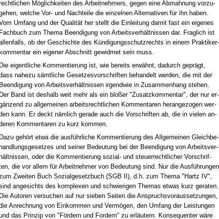
recht­li­chen Mög­lich­kei­ten des Ar­beit­neh­mers, ge­gen ei­ne Ab­mah­nung vor­zu­
ge­hen, wel­che Vor- und Nach­tei­le die ein­zel­nen Al­ter­na­ti­ven für ihn ha­ben.
Vom Um­fang und der Qua­li­tät her stellt die Ein­lei­tung da­mit fast ein ei­ge­nes
Fach­buch zum The­ma Be­en­di­gung von Ar­beits­ver­hält­nis­sen dar. Frag­lich ist
al­len­falls, ob der Ge­schich­te des Kün­di­gungs­schutz­rechts in ei­nem Prak­ti­ker­
kom­men­tar ein ei­ge­ner Ab­schnitt ge­wid­met sein muss.
Die ei­gent­li­che Kom­men­tie­rung ist, wie be­reits er­wähnt, da­durch ge­prägt,
dass na­he­zu sämt­li­che Ge­set­zes­vor­schrif­ten be­han­delt wer­den, die mit der
Be­en­di­gung von Ar­beits­ver­hält­nis­sen ir­gend­wie in Zu­sam­men­hang ste­hen.
Der Band ist des­halb weit mehr als ein blo­ßer "Zu­satz­kom­men­tar", der nur er­
gän­zend zu all­ge­mei­nen ar­beits­recht­li­chen Kom­men­ta­ren her­an­ge­zo­gen wer­
den kann. Er deckt näm­lich ge­ra­de auch die Vor­schrif­ten ab, die in vie­len an­
de­ren Kom­men­ta­ren zu kurz kom­men.
Da­zu ge­hört et­wa die aus­führ­li­che Kom­men­tie­rung des All­ge­mei­nen Gleich­be­
hand­lungs­ge­set­zes und sei­ner Be­deu­tung bei der Be­en­di­gung von Ar­beits­ver­
hält­nis­sen, oder die Kom­men­tie­rung so­zi­al- und steu­er­recht­li­cher Vor­schrif­
ten, die vor al­lem für Ar­beit­neh­mer von Be­deu­tung sind. Nur die Aus­füh­run­gen
zum Zwei­ten Buch So­zi­al­ge­setz­buch (SGB II), d.h. zum The­ma "Hartz IV",
sind an­ge­sichts des kom­ple­xen und schwie­ri­gen The­mas et­was kurz ge­ra­ten.
Die Au­to­ren ver­su­chen auf nur sie­ben Sei­ten die An­spruchs­vor­aus­set­zun­gen,
die An­rech­nung von Ein­kom­men und Ver­mö­gen, den Um­fang der Leis­tun­gen
und das Prin­zip von "För­dern und For­dern" zu er­läu­tern. Kon­se­quen­ter wä­re