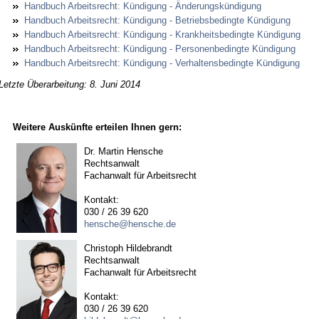
Hand­buch Ar­beits­recht: Kün­di­gung - Än­de­rungs­kün­di­gung
Hand­buch Ar­beits­recht: Kün­di­gung - Be­triebs­be­ding­te Kün­di­gung
Hand­buch Ar­beits­recht: Kün­di­gung - Krank­heits­be­ding­te Kün­di­gung
Hand­buch Ar­beits­recht: Kün­di­gung - Per­so­nen­be­ding­te Kün­di­gung
Hand­buch Ar­beits­recht: Kün­di­gung - Ver­hal­tens­be­ding­te Kün­di­gung
Letzte Überarbeitung: 8. Juni 2014
Weitere Auskünfte erteilen Ihnen gern:
Dr. Martin Hensche
Rechtsanwalt
Fachanwalt für Arbeitsrecht
Kontakt:
030 / 26 39 620
hensche@hensche.de
Christoph Hildebrandt
Rechtsanwalt
Fachanwalt für Arbeitsrecht
Kontakt:
030 / 26 39 620