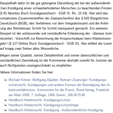
Bei­spiel­haft da­für ist die gut ge­lun­ge­ne Dar­stel­lung der bei der au­ßer­or­dent­li­
chen Kün­di­gung ei­nes schwer­be­hin­der­ten Men­schen zu be­ach­ten­den Fris­ten
(§ 91 Neun­tes Buch So­zi­al­ge­setz­buch - SGB IX, Rn. 15-19). Hier wird das
kom­pli­zier­te Zu­sam­men­tref­fen der Zwei­wo­chen­frist des § 626 Bür­ger­li­ches
Ge­setz­buch (BGB), des Ver­fah­rens vor dem In­te­gra­ti­ons­amt und der An­hö­
rung des Be­triebs­rats Schritt für Schritt trans­pa­rent ge­macht. Ein wei­te­res
Bei­spiel ist die um­fas­sen­de und ver­ständ­li­che Er­läu­te­rung der - über­aus kom­
pli­zier­ten - Vor­schrift zur Be­rech­nung der An­spruchs­dau­er beim Ar­beits­lo­sen­
geld I (§ 127 Drit­tes Buch So­zi­al­ge­setz­buch - SGB III). Hier er­fährt der Le­ser
auf knapp zwei Sei­ten al­les We­sent­li­che.
We­gen sei­ner Qua­li­tät, sei­nes De­tail­liert­heit und sei­ner über­sicht­li­chen und
ver­ständ­li­chen Dar­stel­lung ist der Kom­men­tar des­halb so­wohl für Ju­ris­ten als
auch Nicht­ju­ris­ten un­ein­ge­schränkt zu emp­feh­len.
Nä­he­re In­for­ma­tio­nen fin­den Sie hier:
Mi­cha­el Kitt­ner, Wolf­gang Däu­bler, Ber­tram Zwan­zi­ger, Kün­di­gungs­
schutz­recht, Kün­di­gun­gen und an­de­re For­men der Be­en­di­gung des Ar­
beits­ver­hält­nis­ses, Kom­men­tar für die Pra­xis, Bund-Ver­lag, Frank­furt
am Main 2008, 7. Auf­la­ge, 2490 Sei­ten, 189,00 EUR
Hand­buch Ar­beits­recht: Kün­di­gungs­schutz
Hand­buch Ar­beits­recht: Kün­di­gungs­schutz­kla­ge
Hand­buch Ar­beits­recht: Kün­di­gung - Au­ßer­or­dent­li­che Kün­di­gung