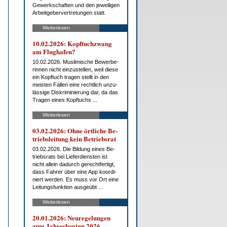
Ge­werk­schaf­ten und den je­wei­li­gen
Ar­beit­ge­ber­ver­tre­tun­gen statt.
Weiterlesen
10.02.2026: Kopf­tuch­zwang
am Flug­ha­fen?
10.02.2026. Mus­li­mi­sche Be­wer­be­
rin­nen nicht ein­zu­stel­len, weil die­se
ein Kopf­tuch tra­gen stellt in den
meis­ten Fäl­len ei­ne recht­lich un­zu­
läs­si­ge Dis­kri­mi­nie­rung dar, da das
Tra­gen ei­nes Kopf­tuchs ...
Weiterlesen
03.02.2026: Oh­ne ört­li­che Be­
triebs­lei­tung kein Be­triebs­rat
03.02.2026. Die Bil­dung ei­nes Be­
triebs­rats bei Lie­fer­diens­ten ist
nicht al­lein da­durch ge­recht­fer­tigt,
dass Fah­rer über ei­ne App ko­or­di­
niert wer­den. Es muss vor Ort ei­ne
Lei­tungs­funk­ti­on aus­ge­übt ...
Weiterlesen
20.01.2026: Neu­re­ge­lun­gen
zum Jah­res­be­ginn 2026