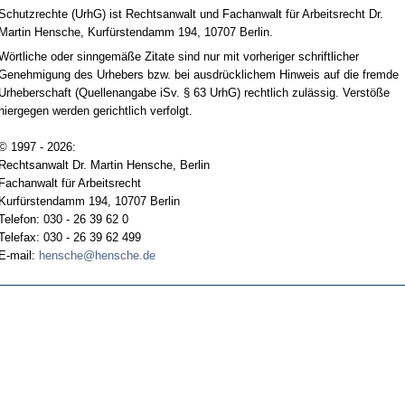
Schutzrechte (UrhG) ist Rechtsanwalt und Fachanwalt für Arbeitsrecht Dr.
Martin Hensche, Kurfürstendamm 194, 10707 Berlin.
Wörtliche oder sinngemäße Zitate sind nur mit vorheriger schriftlicher
Genehmigung des Urhebers bzw. bei ausdrücklichem Hinweis auf die fremde
Urheberschaft (Quellenangabe iSv. § 63 UrhG) rechtlich zulässig. Verstöße
hiergegen werden gerichtlich verfolgt.
© 1997 - 2026:
Rechtsanwalt Dr. Martin Hensche, Berlin
Fachanwalt für Arbeitsrecht
Kurfürstendamm 194, 10707 Berlin
Telefon: 030 - 26 39 62 0
Telefax: 030 - 26 39 62 499
E-mail:
hensche@hensche.de