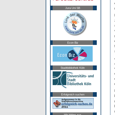
Jura Uni SB
Econ Biz
Stadtbibliothek Köln
Erfolgreich suchen
Wir bilden aus