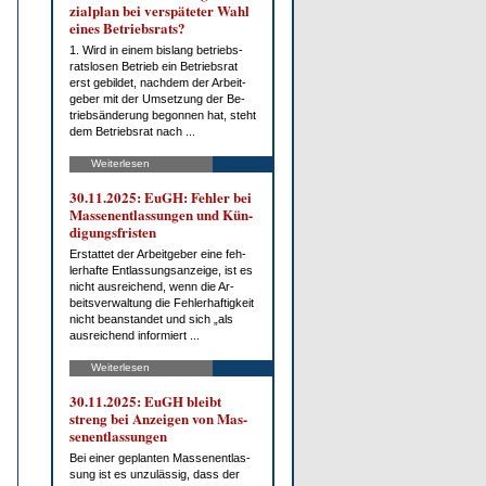
zi­al­plan bei ver­spä­te­ter Wahl
ei­nes Be­triebs­rats?
1. Wird in ei­nem bis­lang be­triebs­
rats­lo­sen Be­trieb ein Be­triebs­rat
erst ge­bil­det, nach­dem der Ar­beit­
ge­ber mit der Um­set­zung der Be­
trieb­s­än­de­rung be­gon­nen hat, steht
dem Be­triebs­rat nach ...
Weiterlesen
30.11.2025: EuGH: Feh­ler bei
Mas­sen­ent­las­sun­gen und Kün­
di­gungs­fris­ten
Er­stat­tet der Ar­beit­ge­ber ei­ne feh­
ler­haf­te Ent­las­sungs­an­zei­ge, ist es
nicht aus­rei­chend, wenn die Ar­
beits­ver­wal­tung die Feh­ler­haf­tig­keit
nicht be­an­stan­det und sich „als
aus­rei­chend in­for­miert ...
Weiterlesen
30.11.2025: EuGH bleibt
streng bei An­zei­gen von Mas­
sen­ent­las­sun­gen
Bei ei­ner ge­plan­ten Mas­sen­ent­las­
sung ist es un­zu­läs­sig, dass der