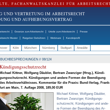
LTE, FACHANWALTSKANZLEI FÜR ARBEITSRECH
G UND VERTRETUNG IM ARBEITSRECHT
NDUNG UND AUFHEBUNGSVERTRAG
|
|
|
itsrecht
Gesetze zum Arbeitsrecht
Urteile zum Arbeitsrecht
Presse
|
|
|
eitsrecht Muster
Ratgeber Gebühren
Webinare
Kanzleiprofil
nover
Köln
München
Nürnberg
Stuttgart
Anwälte
BUCHBESPRECHUNGEN // 08/124
Kün­di­gungs­schutz­recht
Mi­cha­el Kitt­ner, Wolf­gang Däu­bler, Ber­tram Zwan­zi­ger (Hrsg.), Kün­di­
gungs­schutz­recht. Kün­di­gun­gen und an­de­re For­men der Be­en­di­gung
des Ar­beits­ver­hält­nis­ses. Kom­men­tar für die Pra­xis: Bund-Ver­lag, Frank­
furt am Main, 7. Auf­la­ge 2008, 189,00 EUR
Mi­cha­el Kitt­ner, Wolf­gang Däu­bler,
Ber­tram Zwan­zi­ger, Kün­di­gungs­
schutz­recht, Kün­di­gun­gen und an­de­
re For­men der Be­en­di­gung des Ar­