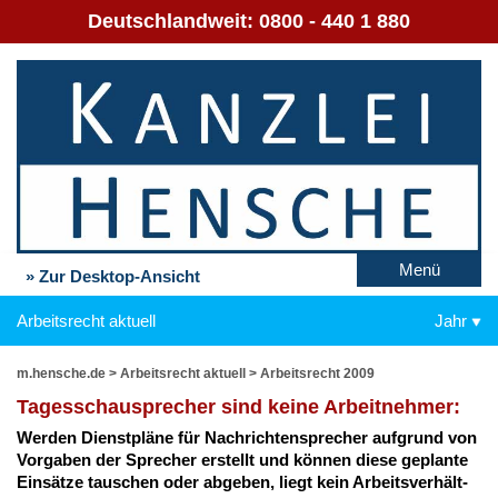
Deutschlandweit:
0800 - 440 1 880
Menü
» Zur Desktop-Ansicht
Arbeitsrecht aktuell
Jahr
m.hensche.de
>
Arbeitsrecht aktuell
>
Arbeitsrecht 2009
Ta­ges­schau­spre­cher sind kei­ne Ar­beit­neh­mer:
Wer­den Dienst­plä­ne für Nach­rich­ten­spre­cher auf­grund von
Vor­ga­ben der Spre­cher er­stellt und kön­nen die­se ge­plan­te
Ein­sät­ze tau­schen oder ab­ge­ben, liegt kein Ar­beits­ver­hält­