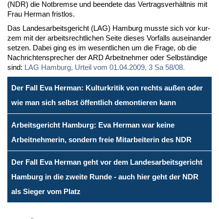
(NDR) die Not­brem­se und be­en­de­te das Ver­trags­ver­hält­nis mit
Frau Her­man frist­los.
Das Lan­des­ar­beits­ge­richt (LAG) Ham­burg muss­te sich vor kur­
zem mit der ar­beits­recht­li­chen Sei­te die­ses Vor­falls aus­ein­an­der
set­zen. Da­bei ging es im we­sent­li­chen um die Fra­ge, ob die
Nach­rich­ten­spre­cher der ARD Ar­beit­neh­mer oder Selb­stän­di­ge
sind:
LAG Ham­burg, Ur­teil vom 01.04.2009, 3 Sa 58/08.
Der Fall Eva Herman: Kulturkritik von rechts außen oder
wie man sich selbst öffentlich demontieren kann
Arbeitsgericht Hamburg: Eva Herman war keine
Arbeitnehmerin, sondern freie Mitarbeiterin des NDR
Der Fall Eva Herman geht vor dem Landesarbeitsgericht
Hamburg in die zweite Runde - auch hier geht der NDR
als Sieger vom Platz