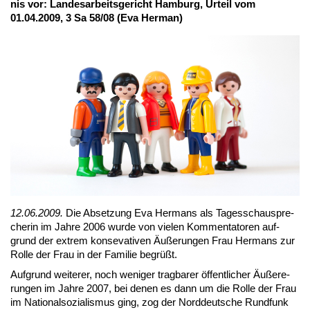
nis vor: Lan­des­ar­beits­ge­richt Ham­burg, Ur­teil vom
01.04.2009, 3 Sa 58/08 (Eva Her­man)
12.06.2009.
Die Ab­set­zung Eva Her­m­ans als Ta­ges­schau­spre­
che­rin im Jah­re 2006 wur­de von vie­len Kom­men­ta­to­ren auf­
grund der ex­trem kon­se­va­ti­ven Äu­ße­run­gen Frau Her­m­ans zur
Rol­le der Frau in der Fa­mi­lie be­grüßt.
Auf­grund wei­te­rer, noch we­ni­ger trag­ba­rer öf­fent­li­cher Äu­ße­re­
run­gen im Jah­re 2007, bei de­nen es dann um die Rol­le der Frau
im Na­tio­nal­so­zia­lis­mus ging, zog der Nord­deut­sche Rund­funk