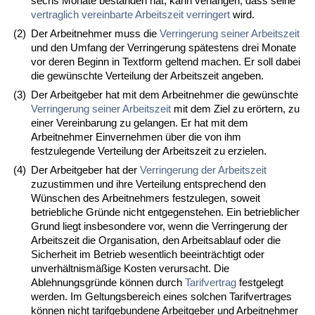
sechs Monate bestanden hat, kann verlangen, dass seine
vertraglich vereinbarte Arbeitszeit verringert
wird.
(2)
Der Arbeitnehmer muss die
Verringerung seiner Arbeitszeit
und den Umfang der Verringerung spätestens drei Monate
vor deren Beginn in Textform geltend machen. Er soll dabei
die gewünschte Verteilung der Arbeitszeit angeben.
(3)
Der Arbeitgeber hat mit dem Arbeitnehmer die gewünschte
Verringerung seiner Arbeitszeit
mit dem Ziel zu erörtern, zu
einer Vereinbarung zu gelangen. Er hat mit dem
Arbeitnehmer Einvernehmen über die von ihm
festzulegende Verteilung der Arbeitszeit zu erzielen.
(4)
Der Arbeitgeber hat der
Verringerung der Arbeitszeit
zuzustimmen und ihre Verteilung entsprechend den
Wünschen des Arbeitnehmers festzulegen, soweit
betriebliche Gründe nicht entgegenstehen. Ein betrieblicher
Grund liegt insbesondere vor, wenn die Verringerung der
Arbeitszeit die Organisation, den Arbeitsablauf oder die
Sicherheit im Betrieb wesentlich beeinträchtigt oder
unverhältnismäßige Kosten verursacht. Die
Ablehnungsgründe können durch
Tarifvertrag
festgelegt
werden. Im Geltungsbereich eines solchen Tarifvertrages
können nicht tarifgebundene Arbeitgeber und Arbeitnehmer