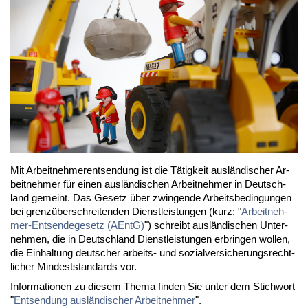
Mit Ar­beit­neh­mer­ent­sen­dung ist die Tä­tig­keit aus­län­di­scher Ar­
beit­neh­mer für ei­nen aus­län­di­schen Ar­beit­neh­mer in Deutsch­
land ge­meint. Das Ge­setz über zwin­gen­de Ar­beits­be­din­gun­gen
bei grenz­über­schrei­ten­den Dienst­leis­tun­gen (kurz: "
Ar­beit­neh­
mer-Ent­sen­de­ge­setz (AEntG)
") schreibt aus­län­di­schen Un­ter­
neh­men, die in Deutsch­land Dienst­leis­tun­gen er­brin­gen wol­len,
die Ein­hal­tung deut­scher ar­beits- und so­zi­al­ver­si­che­rungs­recht­
li­cher Min­dest­stan­dards vor.
In­for­ma­tio­nen zu die­sem The­ma fin­den Sie un­ter dem Stich­wort
"
Ent­sen­dung aus­län­di­scher Ar­beit­neh­mer
".