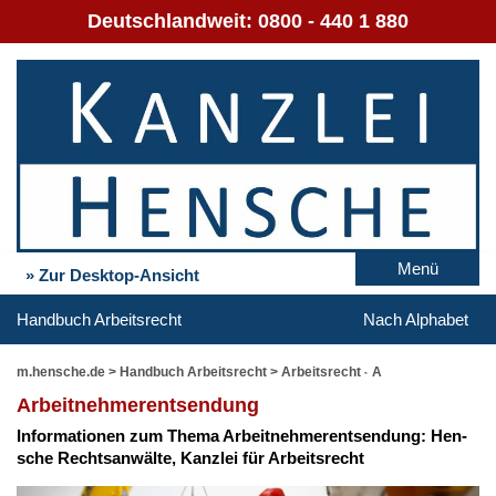
Deutschlandweit:
0800 - 440 1 880
Menü
» Zur Desktop-Ansicht
Handbuch Arbeitsrecht
Nach Alphabet
m.hensche.de
>
Handbuch Arbeitsrecht
>
Arbeitsrecht - A
Ar­beit­neh­mer­ent­sen­dung
In­for­ma­tio­nen zum The­ma Ar­beit­neh­mer­ent­sen­dung: Hen­
sche Rechts­an­wäl­te, Kanz­lei für Ar­beits­recht