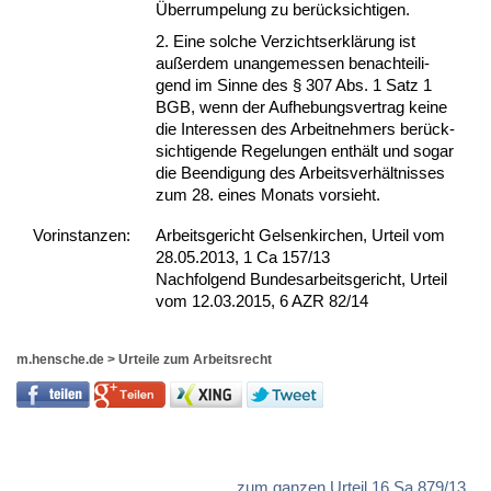
Über­rum­pe­lung zu berück­sich­ti­gen.
2. Ei­ne sol­che Ver­zichts­erklärung ist
außer­dem un­an­ge­mes­sen be­nach­tei­li­
gend im Sin­ne des § 307 Abs. 1 Satz 1
BGB, wenn der Auf­he­bungs­ver­trag kei­ne
die In­ter­es­sen des Ar­beit­neh­mers berück­
sich­ti­gen­de Re­ge­lun­gen enthält und so­gar
die Be­en­di­gung des Ar­beits­verhält­nis­ses
zum 28. ei­nes Mo­nats vor­sieht.
Vor­ins­tan­zen:
Arbeitsgericht Gelsenkirchen, Urteil vom
28.05.2013, 1 Ca 157/13
Nachfolgend Bundesarbeitsgericht, Urteil
vom 12.03.2015, 6 AZR 82/14
m.hensche.de
>
Urteile zum Arbeitsrecht
zum ganzen Urteil 16 Sa 879/13