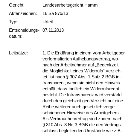
Gericht:
Landesarbeitsgericht Hamm
Akten­zeichen:
16 Sa 879/13
Typ:
Urteil
Ent­scheid­ungs­
07.11.2013
datum:
Leit­sätze:
1. Die Erklärung in ei­nem vom Ar­beit­ge­ber
vor­for­mu­lier­ten Auf­he­bungs­ver­trag, wo­
nach der Ar­beit­neh­mer auf „Be­denk­zeit,
die Möglich­keit ei­nes Wi­der­rufs“ ver­zich­
tet, ist nach § 307 Abs. 1 Satz 2 BGB in­
trans­pa­rent, wenn sie nicht den Hin­weis
enthält, dass ta­rif­lich ein Wi­der­rufs­recht
be­steht. Die In­trans­pa­renz wird verstärkt
durch den gleich­zei­ti­gen Ver­zicht auf ei­ne
Rei­he wei­te­rer auch ge­setz­lich vor­ge­
schrie­be­ner Hin­wei­se des Ar­beit­ge­bers.
Als Ver­brau­cher­ver­trag sind zu­dem nach
§ 310 Abs. 3 Nr. 3 BGB die den Ver­trags­
schluss be­glei­ten­den Umstände wie z.B.