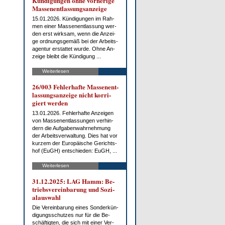
Kün­di­gun­gen oh­ne vor­he­ri­ge
Mas­sen­ent­las­sungs­an­zei­ge
15.01.2026. Kün­di­gun­gen im Rah­
men ei­ner Mas­sen­ent­las­sung wer­
den erst wirk­sam, wenn die An­zei­
ge ord­nungs­ge­mäß bei der Ar­beits­
agen­tur er­stat­tet wur­de. Oh­ne An­
zei­ge bleibt die Kün­di­gung ...
Weiterlesen
26/003 Feh­ler­haf­te Mas­sen­ent­
las­sungs­an­zei­ge nicht kor­ri­
giert wer­den
13.01.2026. Feh­ler­haf­te An­zei­gen
von Mas­sen­ent­las­sun­gen ver­hin­
dern die Auf­ga­ben­wahr­neh­mung
der Ar­beits­ver­wal­tung. Dies hat vor
kur­zem der Eu­ro­päi­sche Ge­richts­
hof (EuGH) ent­schie­den: EuGH, ...
Weiterlesen
31.12.2025: LAG Hamm: Be­
triebs­ver­ein­ba­rung und So­zi­
al­aus­wahl
Die Ver­ein­ba­rung ei­nes Son­der­kün­
di­gungs­schut­zes nur für die Be­
schäf­tig­ten, die sich mit ei­ner Ver­