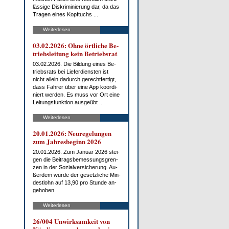
läs­si­ge Dis­kri­mi­nie­rung dar, da das
Tra­gen ei­nes Kopf­tuchs ...
Weiterlesen
03.02.2026: Oh­ne ört­li­che Be­
triebs­lei­tung kein Be­triebs­rat
03.02.2026. Die Bil­dung ei­nes Be­
triebs­rats bei Lie­fer­diens­ten ist
nicht al­lein da­durch ge­recht­fer­tigt,
dass Fah­rer über ei­ne App ko­or­di­
niert wer­den. Es muss vor Ort ei­ne
Lei­tungs­funk­ti­on aus­ge­übt ...
Weiterlesen
20.01.2026: Neu­re­ge­lun­gen
zum Jah­res­be­ginn 2026
20.01.2026. Zum Ja­nu­ar 2026 stei­
gen die Bei­trags­be­mes­sungs­gren­
zen in der So­zi­al­ver­si­che­rung. Au­
ßer­dem wur­de der ge­setz­li­che Min­
dest­lohn auf 13,90 pro St­un­de an­
ge­ho­ben.
Weiterlesen
26/004 Un­wirk­sam­keit von