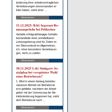
än­de­rung ih­rer ar­beits­ver­trag­li­chen
Ver­ein­ba­run­gen ein­ver­stan­den er­
klärt ha­ben, steht ei­ner ...
Weiterlesen
31.12.2025: BAG be­grenzt Bo­
nus­an­sprü­che bei Fehl­zei­ten
Va­ria­ble er­folgs­ab­hän­gi­ge Ge­halts­
be­stand­tei­le oh­ne un­mit­tel­ba­ren
Leis­tungs­be­zug sind für Zei­ten ei­
ner El­tern­zeit­zeit im All­ge­mei­nen,
d.h. oh­ne be­son­de­re Ver­ein­ba­run­
gen, nicht zu zah­len.
Weiterlesen
30.11.2025 LAG Stutt­gart: So­
zi­al­plan bei ver­spä­te­ter Wahl
ei­nes Be­triebs­rats?
1. Wird in ei­nem bis­lang be­triebs­
rats­lo­sen Be­trieb ein Be­triebs­rat
erst ge­bil­det, nach­dem der Ar­beit­
ge­ber mit der Um­set­zung der Be­
trieb­s­än­de­rung be­gon­nen hat, steht
dem Be­triebs­rat nach ...
Weiterlesen