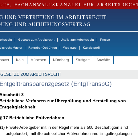
LTE, FACHANWALTSKANZLEI FÜR ARBEITSRECH
G UND VERTRETUNG IM ARBEITSRECHT
NDUNG UND AUFHEBUNGSVERTRAG
|
|
|
itsrecht
Gesetze zum Arbeitsrecht
Urteile zum Arbeitsrecht
Presse
|
|
|
eitsrecht Muster
Ratgeber Gebühren
Webinare
Kanzleiprofil
nover
Köln
München
Nürnberg
Stuttgart
Anwälte
GESETZE ZUM ARBEITSRECHT
Entgelttransparenzgesetz (EntgTranspG)
Abschnitt 3
Betriebliche Verfahren zur Überprüfung und Herstellung von
Entgeltgleichheit
§ 17 Betriebliche Prüfverfahren
(1)
Private Arbeitgeber mit in der Regel mehr als 500 Beschäftigten sind
aufgefordert, mithilfe betrieblicher Prüfverfahren ihre Entgeltregelungen