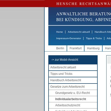
HENSCHE RECHTSANWÄ
ANWALTLICHE BERATUN
BEI KÜNDIGUNG, ABFI
|
|
Home
Arbeitsrecht aktuell
Handbuch Arbe
|
|
Impressum-Generator
Tipps & Tricks
Arb
Berlin
Frankfurt
Hamburg
Han
-> zur Mobil-Ansicht
Arbeitsrecht aktuell
Tipps und Tricks
Handbuch Arbeitsrecht
Gesetze zum Arbeitsrecht
Grundgesetz u. EU-Recht
Individualarbeitsrecht
Arbeitsschutzrecht