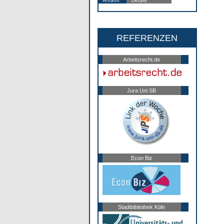
Anfahrt
Details
REFERENZEN
Arbeitsrecht.de
Jura Uni SB
Econ Biz
Stadtbibliothek Köln