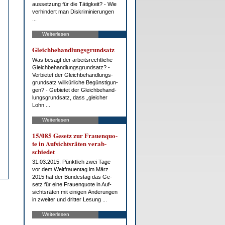
aus­set­zung für die Tä­tig­keit? - Wie
ver­hin­dert man Dis­kri­mi­nie­run­gen
...
Weiterlesen
Gleich­be­hand­lungs­grund­satz
Was be­sagt der ar­beits­recht­li­che
Gleich­be­hand­lungs­grund­satz? -
Ver­bie­tet der Gleich­be­hand­lungs­
grund­satz will­kür­li­che Be­güns­ti­gun­
gen? - Ge­bie­tet der Gleich­be­hand­
lungs­grund­satz, dass „glei­cher
Lohn ...
Weiterlesen
15/085 Ge­setz zur Frau­en­quo­
te in Auf­sichts­rä­ten ver­ab­
schie­det
31.03.2015. Pünkt­lich zwei Ta­ge
vor dem Welt­frau­en­tag im März
2015 hat der Bun­des­tag das Ge­
setz für ei­ne Frau­en­quo­te in Auf­
sichts­rä­ten mit ei­ni­gen Än­de­run­gen
in zwei­ter und drit­ter Le­sung ...
Weiterlesen