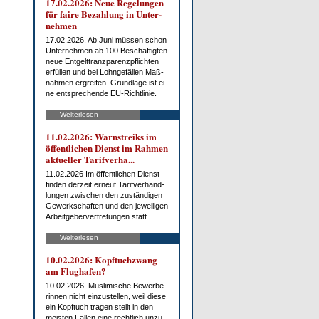
17.02.2026: Neue Re­ge­lun­gen
für fai­re Be­zah­lung in Un­ter­
neh­men
17.02.2026. Ab Ju­ni müs­sen schon
Un­ter­neh­men ab 100 Be­schäf­tig­ten
neue Ent­gelt­tranz­pa­renz­pflich­ten
er­fül­len und bei Lohn­ge­fäl­len Maß­
nah­men er­grei­fen. Grund­la­ge ist ei­
ne ent­spre­chen­de EU-Richt­li­nie.
Weiterlesen
11.02.2026: Warn­streiks im
öf­fent­li­chen Dienst im Rah­men
ak­tu­el­ler Ta­rif­ver­ha...
11.02.2026 Im öf­fent­li­chen Dienst
fin­den der­zeit er­neut Ta­rif­ver­hand­
lun­gen zwi­schen den zu­stän­di­gen
Ge­werk­schaf­ten und den je­wei­li­gen
Ar­beit­ge­ber­ver­tre­tun­gen statt.
Weiterlesen
10.02.2026: Kopf­tuch­zwang
am Flug­ha­fen?
10.02.2026. Mus­li­mi­sche Be­wer­be­
rin­nen nicht ein­zu­stel­len, weil die­se
ein Kopf­tuch tra­gen stellt in den
meis­ten Fäl­len ei­ne recht­lich un­zu­