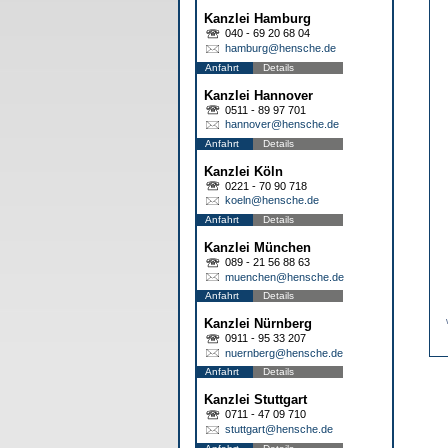
Kanzlei Hamburg
040 - 69 20 68 04
hamburg@hensche.de
Anfahrt
Details
Kanzlei Hannover
0511 - 89 97 701
hannover@hensche.de
Anfahrt
Details
Kanzlei Köln
0221 - 70 90 718
koeln@hensche.de
Anfahrt
Details
Kanzlei München
089 - 21 56 88 63
muenchen@hensche.de
Anfahrt
Details
Kanzlei Nürnberg
0911 - 95 33 207
nuernberg@hensche.de
Anfahrt
Details
Kanzlei Stuttgart
0711 - 47 09 710
stuttgart@hensche.de