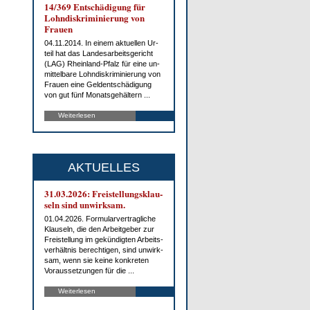
14/369 Ent­schä­di­gung für
Lohn­dis­kri­mi­nie­rung von
Frau­en
04.11.2014. In ei­nem ak­tu­el­len Ur­
teil hat das Lan­des­ar­beits­ge­richt
(LAG) Rhein­land-Pfalz für ei­ne un­
mit­tel­ba­re Lohn­dis­kri­mi­nie­rung von
Frau­en ei­ne Gel­dent­schä­di­gung
von gut fünf Mo­nats­ge­häl­tern ...
Weiterlesen
AKTUELLES
31.03.2026: Frei­stel­lungs­klau­
seln sind un­wirk­sam.
01.04.2026. For­mu­lar­ver­trag­li­che
Klau­seln, die den Ar­beit­ge­ber zur
Frei­stel­lung im ge­kün­dig­ten Ar­beits­
ver­hält­nis be­rech­ti­gen, sind un­wirk­
sam, wenn sie kei­ne kon­kre­ten
Vor­aus­set­zun­gen für die ...
Weiterlesen