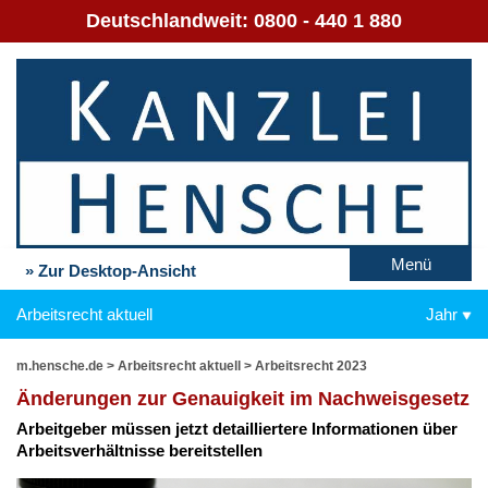
Deutschlandweit:
0800 - 440 1 880
Menü
» Zur Desktop-Ansicht
Arbeitsrecht aktuell
Jahr
m.hensche.de
>
Arbeitsrecht aktuell
>
Arbeitsrecht 2023
Än­de­run­gen zur Ge­nau­ig­keit im Nach­weis­ge­setz
Ar­beit­ge­ber müs­sen jetzt de­tail­lier­te­re In­for­ma­tio­nen über
Ar­beits­ver­hält­nis­se be­reit­stel­len