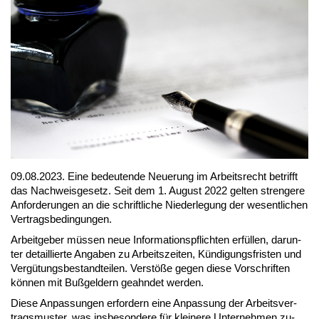
09.08.2023. Ei­ne be­deu­ten­de Neue­rung im Ar­beits­recht be­trifft
das Nach­weis­ge­setz. Seit dem 1. Au­gust 2022 gel­ten stren­ge­re
An­for­de­run­gen an die schrift­li­che Nie­der­le­gung der we­sent­li­chen
Ver­trags­be­din­gun­gen.
Ar­beit­ge­ber müs­sen neue In­for­ma­ti­ons­pflich­ten er­fül­len, dar­un­
ter de­tail­lier­te An­ga­ben zu Ar­beits­zei­ten, Kün­di­gungs­fris­ten und
Ver­gü­tungs­be­stand­tei­len. Ver­stö­ße ge­gen die­se Vor­schrif­ten
kön­nen mit Buß­gel­dern ge­ahn­det wer­den.
Die­se An­pas­sun­gen er­for­dern ei­ne An­pas­sung der Ar­beits­ver­
trags­mus­ter, was ins­be­son­de­re für klei­ne­re Un­ter­neh­men zu­