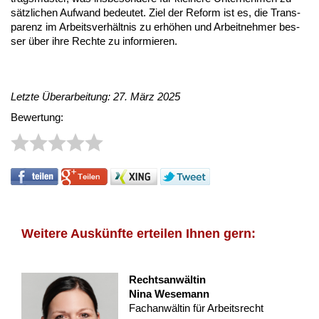
sätz­li­chen Auf­wand be­deu­tet. Ziel der Re­form ist es, die Trans­
pa­renz im Ar­beits­ver­hält­nis zu er­hö­hen und Ar­beit­neh­mer bes­
ser über ih­re Rech­te zu in­for­mie­ren.
Letzte Überarbeitung: 27. März 2025
Bewertung:
Weitere Auskünfte erteilen Ihnen gern:
Rechtsanwältin
Nina Wesemann
Fachanwältin für Arbeitsrecht