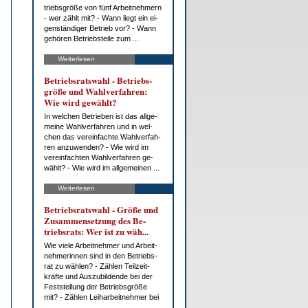
triebs­grö­ße von fünf Ar­beit­neh­mern
- wer zählt mit? - Wann liegt ein ei­
gen­stän­di­ger Be­trieb vor? - Wann
ge­hö­ren Be­triebs­tei­le zum ...
Weiterlesen
Be­triebs­rats­wahl - Be­triebs­
grö­ße und Wahl­ver­fah­ren:
Wie wird ge­wählt?
In wel­chen Be­trie­ben ist das all­ge­
mei­ne Wahl­ver­fah­ren und in wel­
chen das ver­ein­fach­te Wahl­ver­fah­
ren an­zu­wen­den? - Wie wird im
ver­ein­fach­ten Wahl­ver­fah­ren ge­
wählt? - Wie wird im all­ge­mei­nen ...
Weiterlesen
Be­triebs­rats­wahl - Grö­ße und
Zu­sam­men­set­zung des Be­
triebs­rats: Wer ist zu wäh...
Wie vie­le Ar­beit­neh­mer und Ar­beit­
neh­me­rin­nen sind in den Be­triebs­
rat zu wäh­len? - Zäh­len Teil­zeit­
kräf­te und Aus­zu­bil­den­de bei der
Fest­stel­lung der Be­triebs­grö­ße
mit? - Zäh­len Leih­ar­beit­neh­mer bei
...