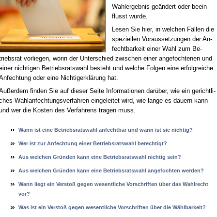
Wahl­er­geb­nis ge­än­dert oder be­ein­
flusst wur­de.
Le­sen Sie hier, in wel­chen Fäl­len die
spe­zi­el­len Vor­aus­set­zun­gen der An­
fecht­bar­keit ei­ner Wahl zum Be­
triebs­rat vor­lie­gen, wor­in der Un­ter­schied zwi­schen ei­ner an­ge­foch­te­nen und
ei­ner nich­ti­gen Be­triebs­rats­wahl be­steht und wel­che Fol­gen ei­ne er­folg­rei­che
An­fech­tung oder ei­ne Nich­ti­g­er­klä­rung hat.
Au­ßer­dem fin­den Sie auf die­ser Sei­te In­for­ma­tio­nen dar­über, wie ein ge­richt­li­
ches Wahl­an­fech­tungs­ver­fah­ren ein­ge­lei­tet wird, wie lan­ge es dau­ern kann
und wer die Kos­ten des Ver­fah­rens tra­gen muss.
Wann ist ei­ne Be­triebs­rats­wahl an­fecht­bar und wann ist sie nich­tig?
Wer ist zur An­fech­tung ei­ner Be­triebs­rats­wahl be­rech­tigt?
Aus wel­chen Gründen kann ei­ne Be­triebs­rats­wahl nich­tig sein?
Aus wel­chen Gründen kann ei­ne Be­triebs­rats­wahl an­ge­foch­ten wer­den?
Wann liegt ein Ver­s­toß ge­gen we­sent­li­che Vor­schrif­ten über das Wahl­recht
vor?
Was ist ein Ver­s­toß ge­gen we­sent­li­che Vor­schrif­ten über die Wähl­bar­keit?