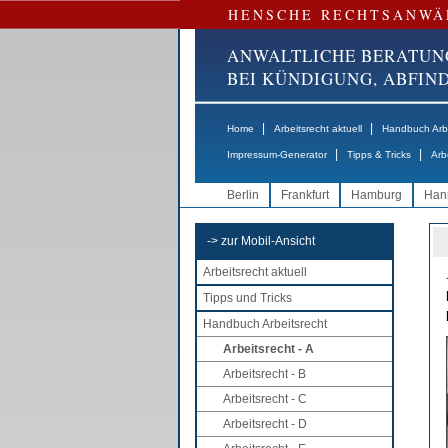
HENSCHE RECHTSANWÄ
ANWALTLICHE BERATUN
BEI KÜNDIGUNG, ABFI
|
|
Home
Arbeitsrecht aktuell
Handbuch Arbe
|
|
Impressum-Generator
Tipps & Tricks
Arb
Berlin
Frankfurt
Hamburg
Han
-> zur Mobil-Ansicht
Arbeitsrecht aktuell
Tipps und Tricks
Handbuch Arbeitsrecht
Arbeitsrecht - A
Arbeitsrecht - B
Arbeitsrecht - C
Arbeitsrecht - D