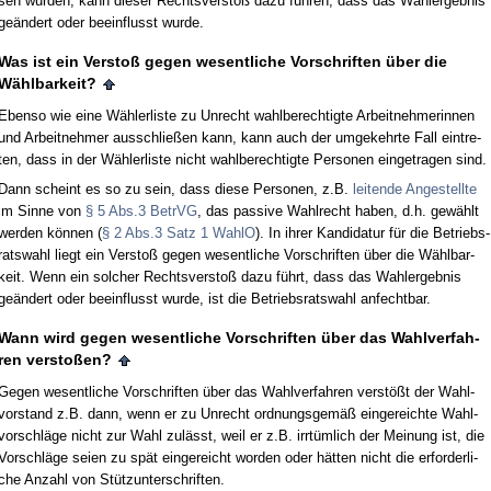
sen wur­den, kann die­ser Rechts­ver­s­toß da­zu führen, dass das Wahl­er­geb­nis
geändert oder be­ein­flusst wur­de.
Was ist ein Ver­s­toß ge­gen we­sent­li­che Vor­schrif­ten über die
Wähl­bar­keit?
Eben­so wie ei­ne Wähler­lis­te zu Un­recht wahl­be­rech­tig­te Ar­beit­neh­me­rin­nen
und Ar­beit­neh­mer aus­sch­ließen kann, kann auch der um­ge­kehr­te Fall ein­tre­
ten, dass in der Wähler­lis­te nicht wahl­be­rech­tig­te Per­so­nen ein­ge­tra­gen sind.
Dann scheint es so zu sein, dass die­se Per­so­nen, z.B.
lei­ten­de An­ge­stell­te
im Sin­ne von
§ 5 Abs.3 Be­trVG
, das pas­si­ve Wahl­recht ha­ben, d.h. gewählt
wer­den können (
§ 2 Abs.3 Satz 1 WahlO
). In ih­rer Kan­di­da­tur für die Be­triebs­
rats­wahl liegt ein Ver­s­toß ge­gen we­sent­li­che Vor­schrif­ten über die Wähl­bar­
keit. Wenn ein sol­cher Rechts­ver­s­toß da­zu führt, dass das Wahl­er­geb­nis
geändert oder be­ein­flusst wur­de, ist die Be­triebs­rats­wahl an­fecht­bar.
Wann wird ge­gen we­sent­li­che Vor­schrif­ten über das Wahl­ver­fah­
ren ver­s­toßen?
Ge­gen we­sent­li­che Vor­schrif­ten über das Wahl­ver­fah­ren verstößt der Wahl­
vor­stand z.B. dann, wenn er zu Un­recht ord­nungs­gemäß ein­ge­reich­te Wahl­
vor­schläge nicht zur Wahl zulässt, weil er z.B. irrtümlich der Mei­nung ist, die
Vor­schläge sei­en zu spät ein­ge­reicht wor­den oder hätten nicht die er­for­der­li­
che An­zahl von Stütz­un­ter­schrif­ten.