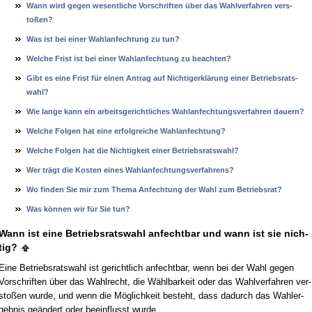
Wann wird ge­gen we­sent­li­che Vor­schrif­ten über das Wahl­ver­fah­ren ver­s­
toßen?
Was ist bei ei­ner Wahl­an­fech­tung zu tun?
Wel­che Frist ist bei ei­ner Wahl­an­fech­tung zu be­ach­ten?
Gibt es ei­ne Frist für ei­nen An­trag auf Nich­ti­gerklärung ei­ner Be­triebs­rats­
wahl?
Wie lan­ge kann ein ar­beits­ge­richt­li­ches Wahl­an­fech­tungs­ver­fah­ren dau­ern?
Wel­che Fol­gen hat ei­ne er­folg­rei­che Wahl­an­fech­tung?
Wel­che Fol­gen hat die Nich­tig­keit ei­ner Be­triebs­rats­wahl?
Wer trägt die Kos­ten ei­nes Wahl­an­fech­tungs­ver­fah­rens?
Wo fin­den Sie mir zum The­ma An­fech­tung der Wahl zum Be­triebs­rat?
Was kön­nen wir für Sie tun?
Wann ist ei­ne Be­triebs­rats­wahl an­fecht­bar und wann ist sie nich­
tig?
Ei­ne Be­triebs­rats­wahl ist ge­richt­lich an­fecht­bar, wenn bei der Wahl ge­gen
Vor­schrif­ten über das Wahl­recht, die Wähl­bar­keit oder das Wahl­ver­fah­ren ver­
s­toßen wur­de, und wenn die Möglich­keit be­steht, dass da­durch das Wahl­er­
geb­nis geändert oder be­ein­flusst wur­de.