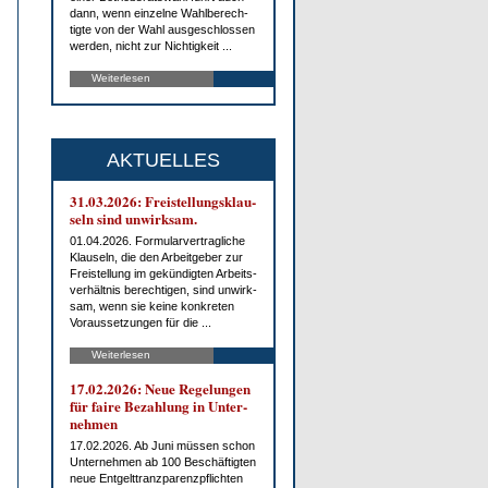
dann, wenn ein­zel­ne Wahl­be­rech­
tig­te von der Wahl aus­ge­schlos­sen
wer­den, nicht zur Nich­tig­keit ...
Weiterlesen
AKTUELLES
31.03.2026: Frei­stel­lungs­klau­
seln sind un­wirk­sam.
01.04.2026. For­mu­lar­ver­trag­li­che
Klau­seln, die den Ar­beit­ge­ber zur
Frei­stel­lung im ge­kün­dig­ten Ar­beits­
ver­hält­nis be­rech­ti­gen, sind un­wirk­
sam, wenn sie kei­ne kon­kre­ten
Vor­aus­set­zun­gen für die ...
Weiterlesen
17.02.2026: Neue Re­ge­lun­gen
für fai­re Be­zah­lung in Un­ter­
neh­men
17.02.2026. Ab Ju­ni müs­sen schon
Un­ter­neh­men ab 100 Be­schäf­tig­ten
neue Ent­gelt­tranz­pa­renz­pflich­ten