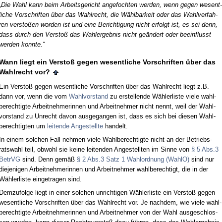
„Die Wahl kann beim Ar­beits­ge­richt an­ge­foch­ten wer­den, wenn ge­gen we­sent­
li­che Vor­schrif­ten über das Wahl­recht, die Wähl­bar­keit oder das Wahl­ver­fah­
ren ver­s­toßen wor­den ist und ei­ne Be­rich­ti­gung nicht er­folgt ist, es sei denn,
dass durch den Ver­s­toß das Wahl­er­geb­nis nicht geändert oder be­ein­flusst
wer­den konn­te.“
Wann liegt ein Ver­s­toß ge­gen we­sent­li­che Vor­schrif­ten über das
Wahl­recht vor?
Ein Ver­s­toß ge­gen we­sent­li­che Vor­schrif­ten über das Wahl­recht liegt z.B.
dann vor, wenn die vom
Wahl­vor­stand
zu er­stel­len­de Wähler­lis­te vie­le wahl­
be­rech­tig­te Ar­beit­neh­me­rin­nen und Ar­beit­neh­mer nicht nennt, weil der Wahl­
vor­stand zu Un­recht da­von aus­ge­gan­gen ist, dass es sich bei die­sen Wahl­
be­rech­tig­ten um
lei­ten­de An­ge­stell­te
han­delt.
In ei­nem sol­chen Fall neh­men vie­le Wahl­be­rech­tig­te nicht an der Be­triebs­
rats­wahl teil, ob­wohl sie kei­ne lei­ten­den An­ge­stell­ten im Sin­ne von
§ 5 Abs.3
Be­trVG
sind. Denn gemäß
§ 2 Abs.3 Satz 1 Wahl­ord­nung (WahlO)
sind nur
die­je­ni­gen Ar­beit­neh­me­rin­nen und Ar­beit­neh­mer wahl­be­rech­tigt, die in der
Wähler­lis­te ein­ge­tra­gen sind.
Dem­zu­fol­ge liegt in ei­ner sol­chen un­rich­ti­gen Wähler­lis­te ein Ver­s­toß ge­gen
we­sent­li­che Vor­schrif­ten über das Wahl­recht vor. Je nach­dem, wie vie­le wahl­
be­rech­tig­te Ar­beit­neh­me­rin­nen und Ar­beit­neh­mer von der Wahl aus­ge­schlos­