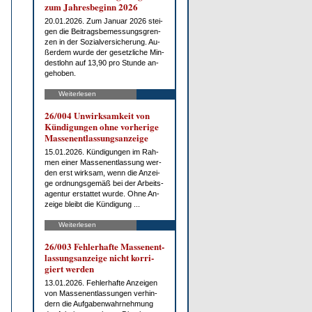
zum Jah­res­be­ginn 2026
20.01.2026. Zum Ja­nu­ar 2026 stei­
gen die Bei­trags­be­mes­sungs­gren­
zen in der So­zi­al­ver­si­che­rung. Au­
ßer­dem wur­de der ge­setz­li­che Min­
dest­lohn auf 13,90 pro St­un­de an­
ge­ho­ben.
Weiterlesen
26/004 Un­wirk­sam­keit von
Kün­di­gun­gen oh­ne vor­he­ri­ge
Mas­sen­ent­las­sungs­an­zei­ge
15.01.2026. Kün­di­gun­gen im Rah­
men ei­ner Mas­sen­ent­las­sung wer­
den erst wirk­sam, wenn die An­zei­
ge ord­nungs­ge­mäß bei der Ar­beits­
agen­tur er­stat­tet wur­de. Oh­ne An­
zei­ge bleibt die Kün­di­gung ...
Weiterlesen
26/003 Feh­ler­haf­te Mas­sen­ent­
las­sungs­an­zei­ge nicht kor­ri­
giert wer­den
13.01.2026. Feh­ler­haf­te An­zei­gen
von Mas­sen­ent­las­sun­gen ver­hin­
dern die Auf­ga­ben­wahr­neh­mung