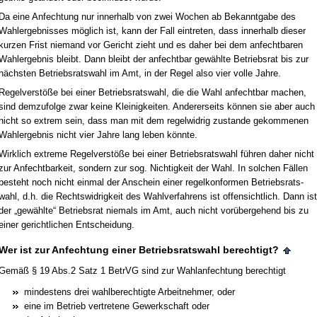
Da ei­ne An­fech­tung nur in­ner­halb von zwei Wo­chen ab Be­kannt­ga­be des
Wahl­er­geb­nis­ses möglich ist, kann der Fall ein­tre­ten, dass in­ner­halb die­ser
kur­zen Frist nie­mand vor Ge­richt zieht und es da­her bei dem an­fecht­ba­ren
Wahl­er­geb­nis bleibt. Dann bleibt der an­fecht­bar gewähl­te Be­triebs­rat bis zur
nächs­ten Be­triebs­rats­wahl im Amt, in der Re­gel al­so vier vol­le Jah­re.
Re­gel­verstöße bei ei­ner Be­triebs­rats­wahl, die die Wahl an­fecht­bar ma­chen,
sind dem­zu­fol­ge zwar kei­ne Klei­nig­kei­ten. An­de­rer­seits können sie aber auch
nicht so ex­trem sein, dass man mit dem re­gel­wid­rig zu­stan­de ge­kom­me­nen
Wahl­er­geb­nis nicht vier Jah­re lang le­ben könn­te.
Wirk­lich ex­tre­me Re­gel­verstöße bei ei­ner Be­triebs­rats­wahl führen da­her nicht
zur An­fecht­bar­keit, son­dern zur sog. Nich­tig­keit der Wahl. In sol­chen Fällen
be­steht noch nicht ein­mal der An­schein ei­ner re­gel­kon­for­men Be­triebs­rats­
wahl, d.h. die Rechts­wid­rig­keit des Wahl­ver­fah­rens ist of­fen­sicht­lich. Dann ist
der „gewähl­te“ Be­triebs­rat nie­mals im Amt, auch nicht vorüber­ge­hend bis zu
ei­ner ge­richt­li­chen Ent­schei­dung.
Wer ist zur An­fech­tung ei­ner Be­triebs­rats­wahl be­rech­tigt?
Gemäß § 19 Abs.2 Satz 1 Be­trVG sind zur Wahl­an­fech­tung be­rech­tigt
min­des­tens drei wahl­be­rech­tig­te Ar­beit­neh­mer, oder
ei­ne im Be­trieb ver­tre­te­ne Ge­werk­schaft oder