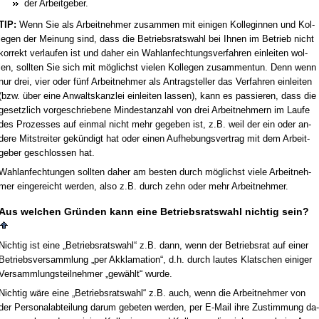
der Ar­beit­ge­ber.
TIP:
Wenn Sie als Ar­beit­neh­mer zu­sam­men mit ei­ni­gen Kol­le­gin­nen und Kol­
le­gen der Mei­nung sind, dass die Be­triebs­rats­wahl bei Ih­nen im Be­trieb nicht
kor­rekt ver­lau­fen ist und da­her ein Wahl­an­fech­tungs­ver­fah­ren ein­lei­ten wol­
len, soll­ten Sie sich mit möglichst vie­len Kol­le­gen zu­sam­men­tun. Denn wenn
nur drei, vier oder fünf Ar­beit­neh­mer als An­trag­stel­ler das Ver­fah­ren ein­lei­ten
(bzw. über ei­ne An­walts­kanz­lei ein­lei­ten las­sen), kann es pas­sie­ren, dass die
ge­setz­lich vor­ge­schrie­be­ne Min­dest­an­zahl von drei Ar­beit­neh­mern im Lau­fe
des Pro­zes­ses auf ein­mal nicht mehr ge­ge­ben ist, z.B. weil der ein oder an­
de­re Mit­strei­ter gekündigt hat oder ei­nen Auf­he­bungs­ver­trag mit dem Ar­beit­
ge­ber ge­schlos­sen hat.
Wahl­an­fech­tun­gen soll­ten da­her am bes­ten durch möglichst vie­le Ar­beit­neh­
mer ein­ge­reicht wer­den, al­so z.B. durch zehn oder mehr Ar­beit­neh­mer.
Aus wel­chen Gründen kann ei­ne Be­triebs­rats­wahl nich­tig sein?
Nich­tig ist ei­ne „Be­triebs­rats­wahl“ z.B. dann, wenn der Be­triebs­rat auf ei­ner
Be­triebs­ver­samm­lung „per Ak­kla­ma­ti­on“, d.h. durch lau­tes Klat­schen ei­ni­ger
Ver­samm­lungs­teil­neh­mer „gewählt“ wur­de.
Nich­tig wäre ei­ne „Be­triebs­rats­wahl“ z.B. auch, wenn die Ar­beit­neh­mer von
der Per­so­nal­ab­tei­lung dar­um ge­be­ten wer­den, per E-Mail ih­re Zu­stim­mung da­