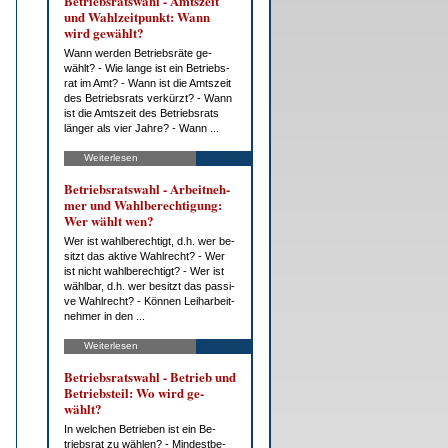
Be­triebs­rats­wahl - Amts­zeit
und Wahl­zeit­punkt: Wann
wird ge­wählt?
Wann wer­den Be­triebs­rä­te ge­
wählt? - Wie lan­ge ist ein Be­triebs­
rat im Amt? - Wann ist die Amts­zeit
des Be­triebs­rats ver­kürzt? - Wann
ist die Amts­zeit des Be­triebs­rats
län­ger als vier Jah­re? - Wann ...
Weiterlesen
Be­triebs­rats­wahl - Ar­beit­neh­
mer und Wahl­be­rech­ti­gung:
Wer wählt wen?
Wer ist wahl­be­rech­tigt, d.h. wer be­
sitzt das ak­ti­ve Wahl­recht? - Wer
ist nicht wahl­be­rech­tigt? - Wer ist
wähl­bar, d.h. wer be­sitzt das pas­si­
ve Wahl­recht? - Kön­nen Leih­ar­beit­
neh­mer in den ...
Weiterlesen
Be­triebs­rats­wahl - Be­trieb und
Be­triebs­teil: Wo wird ge­
wählt?
In wel­chen Be­trie­ben ist ein Be­
triebs­rat zu wäh­len? - Min­dest­be­