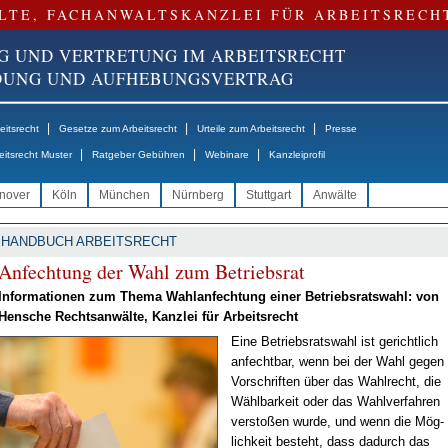
LTE, FACHANWALTSKANZLEI FÜR ARBEITSRECH
G UND VERTRETUNG IM ARBEITSRECHT
NDUNG UND AUFHEBUNGSVERTRAG
|
|
|
itsrecht
Gesetze zum Arbeitsrecht
Urteile zum Arbeitsrecht
Presse
|
|
|
eitsrecht Muster
Ratgeber Gebühren
Webinare
Kanzleiprofil
nover
Köln
München
Nürnberg
Stuttgart
Anwälte
HANDBUCH ARBEITSRECHT
An­fech­tung der Wahl zum Be­triebs­rat
In­for­ma­tio­nen zum The­ma Wahl­an­fech­tung ei­ner Be­triebs­rats­wahl: von
Hen­sche Rechts­an­wäl­te, Kanz­lei für Ar­beits­recht
Ei­ne Be­triebs­rats­wahl ist ge­richt­lich
an­fecht­bar, wenn bei der Wahl ge­gen
Vor­schrif­ten über das Wahl­recht, die
Wähl­bar­keit oder das Wahl­ver­fah­ren
ver­sto­ßen wur­de, und wenn die Mög­
lich­keit be­steht, dass da­durch das