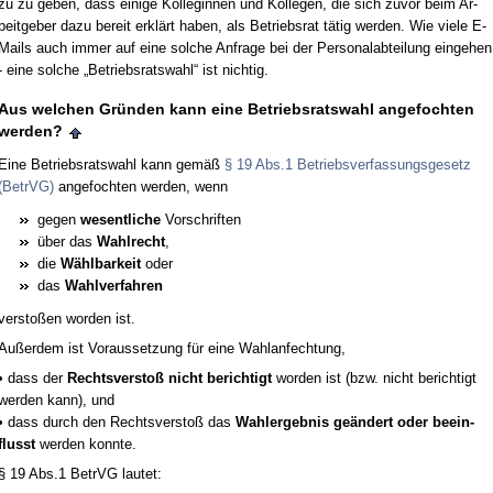
zu zu ge­ben, dass ei­ni­ge Kol­le­gin­nen und Kol­le­gen, die sich zu­vor beim Ar­
beit­ge­ber da­zu be­reit erklärt ha­ben, als Be­triebs­rat tätig wer­den. Wie vie­le E-
Mails auch im­mer auf ei­ne sol­che An­fra­ge bei der Per­so­nal­ab­tei­lung ein­ge­hen
- ei­ne sol­che „Be­triebs­rats­wahl“ ist nich­tig.
Aus wel­chen Gründen kann ei­ne Be­triebs­rats­wahl an­ge­foch­ten
wer­den?
Ei­ne Be­triebs­rats­wahl kann gemäß
§ 19 Abs.1 Be­triebs­ver­fas­sungs­ge­setz
(Be­trVG)
an­ge­foch­ten wer­den, wenn
ge­gen
we­sent­li­che
Vor­schrif­ten
über das
Wahl­recht
,
die
Wähl­bar­keit
oder
das
Wahl­ver­fah­ren
ver­s­toßen wor­den ist.
Außer­dem ist Vor­aus­set­zung für ei­ne Wahl­an­fech­tung,
• dass der
Rechts­ver­s­toß nicht be­rich­tigt
wor­den ist (bzw. nicht be­rich­tigt
wer­den kann), und
• dass durch den Rechts­ver­s­toß das
Wahl­er­geb­nis geändert oder be­ein­
flusst
wer­den konn­te.
§ 19 Abs.1 Be­trVG lau­tet: