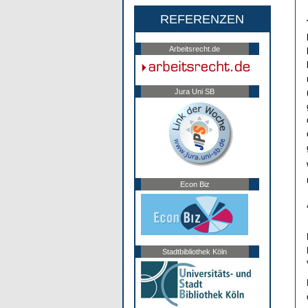
REFERENZEN
Arbeitsrecht.de
Jura Uni SB
Econ Biz
Stadtbibliothek Köln