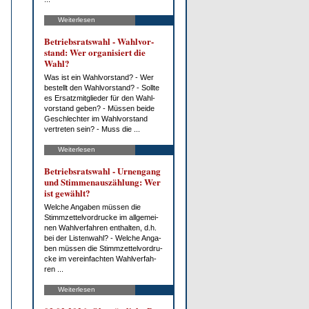
Weiterlesen
Be­triebs­rats­wahl - Wahl­vor­
stand: Wer or­ga­ni­siert die
Wahl?
Was ist ein Wahl­vor­stand? - Wer
be­stellt den Wahl­vor­stand? - Soll­te
es Er­satz­mit­glie­der für den Wahl­
vor­stand ge­ben? - Müs­sen bei­de
Ge­schlech­ter im Wahl­vor­stand
ver­tre­ten sein? - Muss die ...
Weiterlesen
Be­triebs­rats­wahl - Ur­nen­gang
und Stim­men­aus­zäh­lung: Wer
ist ge­wählt?
Wel­che An­ga­ben müs­sen die
Stimm­zet­tel­vor­dru­cke im all­ge­mei­
nen Wahl­ver­fah­ren ent­hal­ten, d.h.
bei der Lis­ten­wahl? - Wel­che An­ga­
ben müs­sen die Stimm­zet­tel­vor­dru­
cke im ver­ein­fach­ten Wahl­ver­fah­
ren ...
Weiterlesen