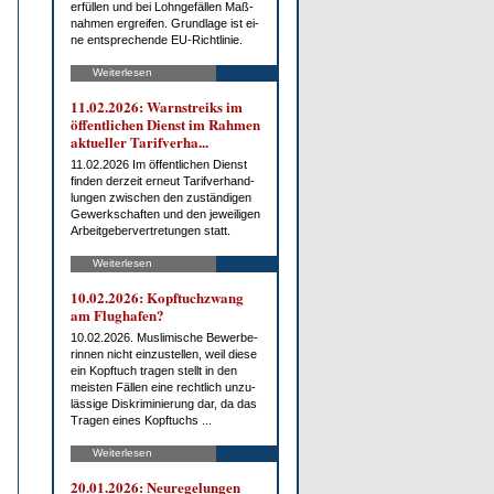
er­fül­len und bei Lohn­ge­fäl­len Maß­
nah­men er­grei­fen. Grund­la­ge ist ei­
ne ent­spre­chen­de EU-Richt­li­nie.
Weiterlesen
11.02.2026: Warn­streiks im
öf­fent­li­chen Dienst im Rah­men
ak­tu­el­ler Ta­rif­ver­ha...
11.02.2026 Im öf­fent­li­chen Dienst
fin­den der­zeit er­neut Ta­rif­ver­hand­
lun­gen zwi­schen den zu­stän­di­gen
Ge­werk­schaf­ten und den je­wei­li­gen
Ar­beit­ge­ber­ver­tre­tun­gen statt.
Weiterlesen
10.02.2026: Kopf­tuch­zwang
am Flug­ha­fen?
10.02.2026. Mus­li­mi­sche Be­wer­be­
rin­nen nicht ein­zu­stel­len, weil die­se
ein Kopf­tuch tra­gen stellt in den
meis­ten Fäl­len ei­ne recht­lich un­zu­
läs­si­ge Dis­kri­mi­nie­rung dar, da das
Tra­gen ei­nes Kopf­tuchs ...
Weiterlesen
20.01.2026: Neu­re­ge­lun­gen