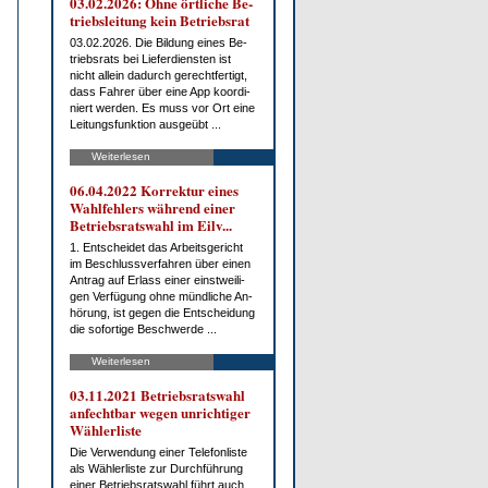
03.02.2026: Oh­ne ört­li­che Be­
triebs­lei­tung kein Be­triebs­rat
03.02.2026. Die Bil­dung ei­nes Be­
triebs­rats bei Lie­fer­diens­ten ist
nicht al­lein da­durch ge­recht­fer­tigt,
dass Fah­rer über ei­ne App ko­or­di­
niert wer­den. Es muss vor Ort ei­ne
Lei­tungs­funk­ti­on aus­ge­übt ...
Weiterlesen
06.04.2022 Kor­rek­tur ei­nes
Wahl­feh­lers wäh­rend ei­ner
Be­triebs­rats­wahl im Eilv...
1. Ent­schei­det das Ar­beits­ge­richt
im Be­schluss­ver­fah­ren über ei­nen
An­trag auf Er­lass ei­ner einst­wei­li­
gen Ver­fü­gung oh­ne münd­li­che An­
hö­rung, ist ge­gen die Ent­schei­dung
die so­for­ti­ge Be­schwer­de ...
Weiterlesen
03.11.2021 Be­triebs­rats­wahl
an­fecht­bar we­gen un­rich­ti­ger
Wäh­ler­lis­te
Die Ver­wen­dung ei­ner Te­le­fon­lis­te
als Wäh­ler­lis­te zur Durch­füh­rung
ei­ner Be­triebs­rats­wahl führt auch