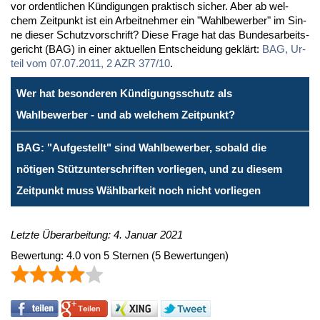
vor or­dent­li­chen Kün­di­gun­gen prak­tisch si­cher. Aber ab wel­
chem Zeit­punkt ist ein Ar­beit­neh­mer ein "Wahl­be­wer­ber" im Sin­
ne die­ser Schutz­vor­schrift? Die­se Fra­ge hat das Bun­des­ar­beits­
ge­richt (BAG) in ei­ner ak­tu­el­len Ent­schei­dung ge­klärt:
BAG, Ur­
teil vom 07.07.2011, 2 AZR 377/10
.
Wer hat besonderen Kündigungsschutz als
Wahlbewerber - und ab welchem Zeitpunkt?
BAG: "Aufgestellt" sind Wahlbewerber, sobald die
nötigen Stützunterschriften vorliegen, und zu diesem
Zeitpunkt muss Wählbarkeit noch nicht vorliegen
Letzte Überarbeitung: 4. Januar 2021
Bewertung:
4.0
von
5
Sternen
(
5
Bewertungen)