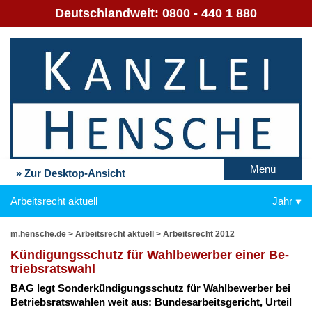
Deutschlandweit:
0800 - 440 1 880
Menü
» Zur Desktop-Ansicht
Arbeitsrecht aktuell
Jahr
m.hensche.de
>
Arbeitsrecht aktuell
>
Arbeitsrecht 2012
Kün­di­gungs­schutz für Wahl­be­wer­ber ei­ner Be­
triebs­rats­wahl
BAG legt Son­der­kün­di­gungs­schutz für Wahl­be­wer­ber bei
Be­triebs­rats­wah­len weit aus: Bun­des­ar­beits­ge­richt, Ur­teil