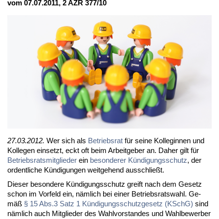
vom 07.07.2011, 2 AZR 377/10
27.03.2012.
Wer sich als
Be­triebs­rat
für sei­ne Kol­le­gin­nen und
Kol­le­gen ein­setzt, eckt oft beim Ar­beit­ge­ber an. Da­her gilt für
Be­triebs­rats­mit­glie­der
ein
be­son­de­rer Kün­di­gungs­schutz
, der
or­dent­li­che Kün­di­gun­gen weit­ge­hend aus­schließt.
Die­ser be­son­de­re Kün­di­gungs­schutz greift nach dem Ge­setz
schon im Vor­feld ein, näm­lich bei ei­ner Be­triebs­rats­wahl. Ge­
mäß
§ 15 Abs.3 Satz 1 Kün­di­gungs­schutz­ge­setz (KSchG)
sind
näm­lich auch Mit­glie­der des Wahl­vor­stan­des und Wahl­be­wer­ber